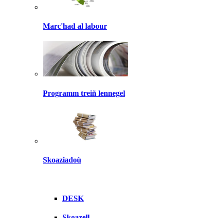
Marc'had al labour
Programm treiñ lennegel
Skoaziadoù
DESK
Skoazell