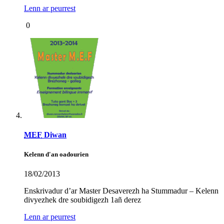
Lenn ar peurrest
0
MEF
Diwan
Kelenn d'an oadourien
18/02/2013
Enskrivadur d’ar Master Desaverezh ha Stummadur – Kelenn
divyezhek dre soubidigezh 1añ derez
Lenn ar peurrest