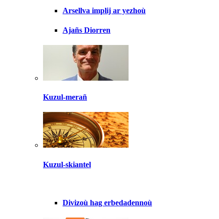
Arsellva implij ar yezhoù
Ajañs Diorren
Kuzul-merañ
Kuzul-skiantel
Divizoù hag erbedadennoù