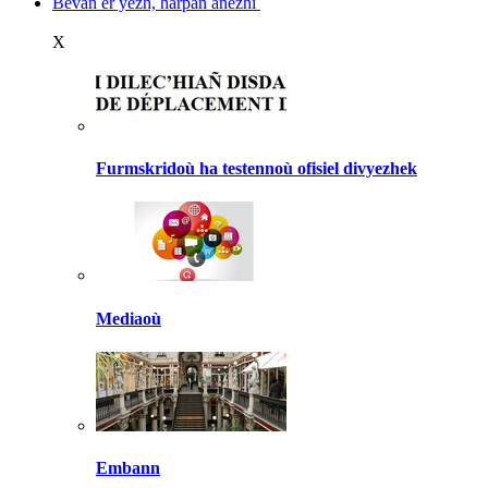
Bevañ er yezh, harpañ anezhi
X
Furmskridoù ha testennoù ofisiel divyezhek
Mediaoù
Embann