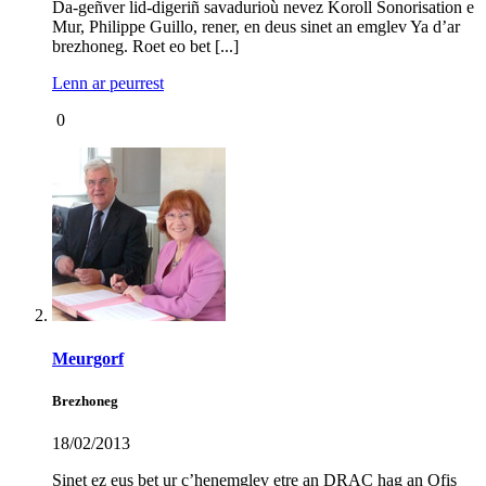
Da-geñver lid-digeriñ savadurioù nevez Koroll Sonorisation e
Mur, Philippe Guillo, rener, en deus sinet an emglev Ya d’ar
brezhoneg. Roet eo bet [...]
Lenn ar peurrest
0
Meurgorf
Brezhoneg
18/02/2013
Sinet ez eus bet ur c’henemglev etre an
DRAC
hag an Ofis