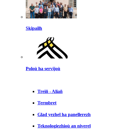
Skipailh
Poloù ha servijoù
Treiñ - Aliañ
Termbret
Glad yezhel ha panellerezh
Teknologiezhioù an niverel