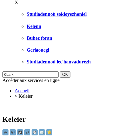
X
Studiadennoù sokioyezhoniel
Kelenn
Buhez foran
Geriaouegi
Studiadennoù lec'hanvadurezh
Accéder aux services en ligne
Accueil
>
Keleier
Keleier