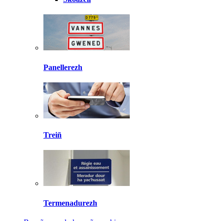
Panellerezh
Treiñ
Termenadurezh