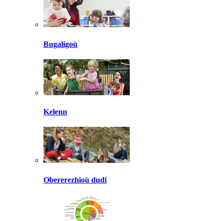
Bugaligoù
Kelenn
Obererezhioù dudi