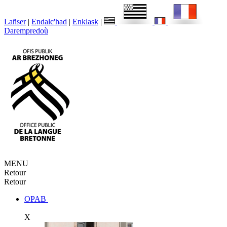
Lañser
|
Endalc'had
|
Enklask
|
Darempredoù
MENU
Retour
Retour
OPAB
X