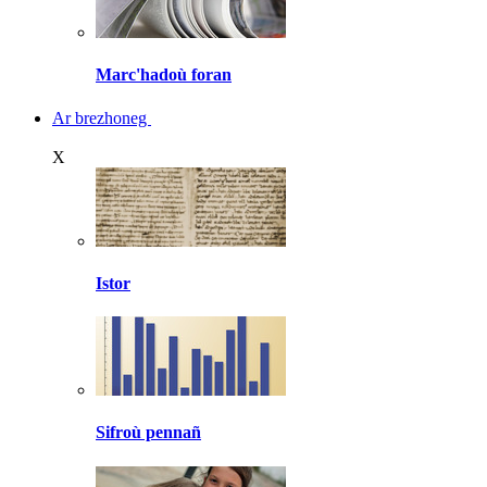
Marc'hadoù foran
Ar brezhoneg
X
Istor
Sifroù pennañ