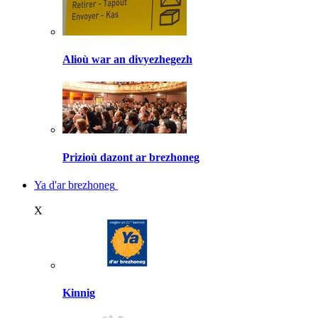
Alioù war an divyezhegezh
Prizioù dazont ar brezhoneg
Ya d'ar brezhoneg
X
Kinnig