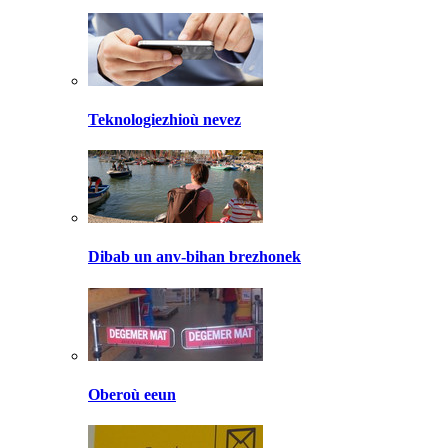
Teknologiezhioù nevez
Dibab un anv-bihan brezhonek
Oberoù eeun