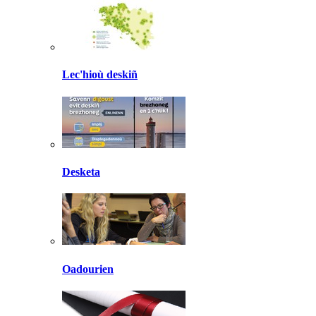
Lec'hioù deskiñ
Desketa
Oadourien