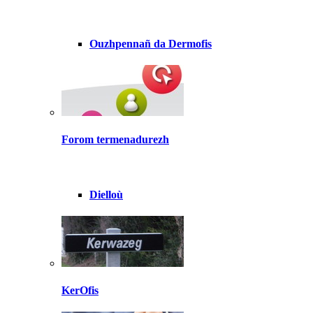
Ouzhpennañ da Dermofis
Forom termenadurezh
Dielloù
KerOfis