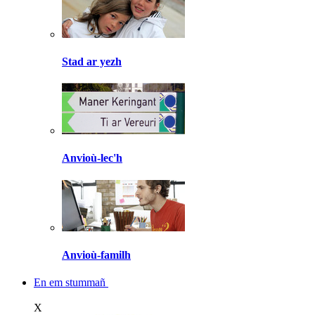
Stad ar yezh
Anvioù-lec'h
Anvioù-familh
En em stummañ
X