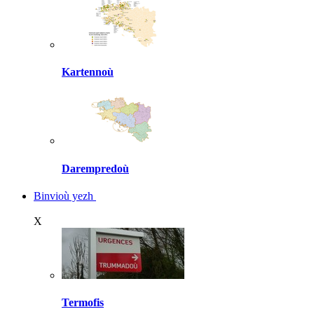
Kartennoù
Darempredoù
Binvioù yezh
X
Termofis