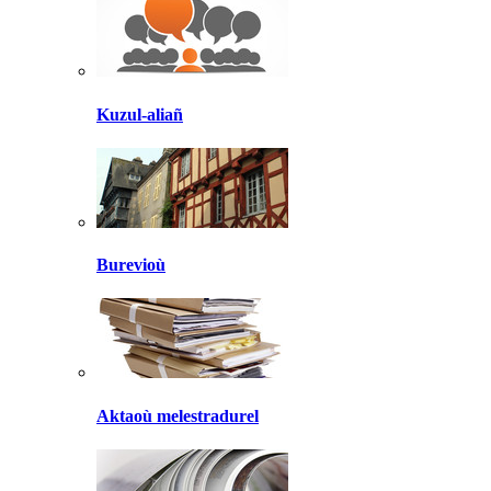
Kuzul-aliañ
Burevioù
Aktaoù melestradurel