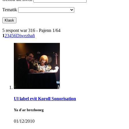
Tematik
5 respont war 316 - Pajenn 1/64
1
2
3
4
5
6
Diwezhañ
Ul label evit Koroll Sonorisation
Ya d'ar brezhoneg
01/12/2010