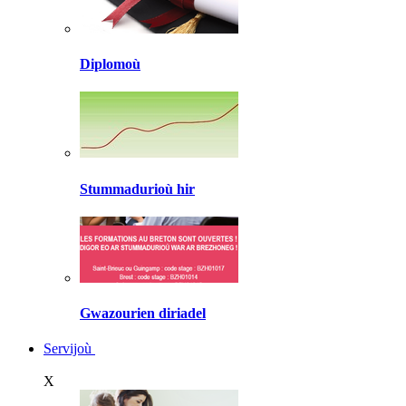
Diplomoù
Stummadurioù hir
Gwazourien diriadel
Servijoù
X