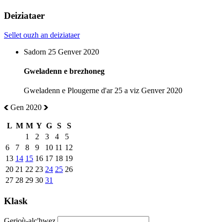
Deiziataer
Sellet ouzh an deiziataer
Sadorn 25 Genver 2020
Gweladenn e brezhoneg
Gweladenn e Plougerne d'ar 25 a viz Genver 2020
Gen 2020
L
M
M
Y
G
S
S
1
2
3
4
5
6
7
8
9
10
11
12
13
14
15
16
17
18
19
20
21
22
23
24
25
26
27
28
29
30
31
Klask
Gerioù-alc'hwez