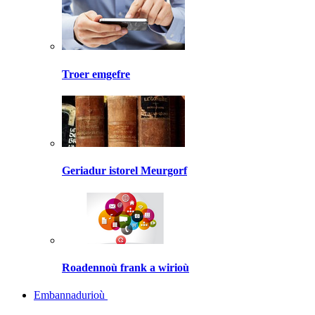
Troer emgefre
Geriadur istorel Meurgorf
Roadennoù frank a wirioù
Embannadurioù