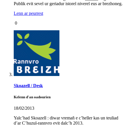
Publik evit sevel ur geriadur istorel niverel eus ar brezhoneg.
Lenn ar peurrest
0
Skoazell / Desk
Kelenn d'an oadourien
18/02/2013
Yalc’had Skoazell : diwar vremañ e c’heller kas un teuliad
d’ar C’huzul-rannvro evit dalc’h 2013.