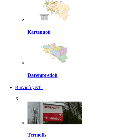
Kartennoù
Darempredoù
Binvioù yezh
X
Termofis