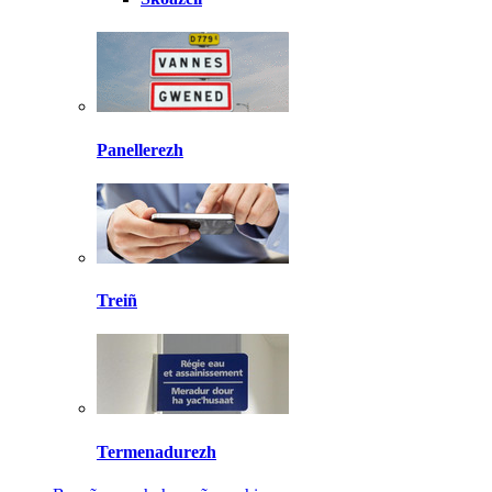
Panellerezh
Treiñ
Termenadurezh