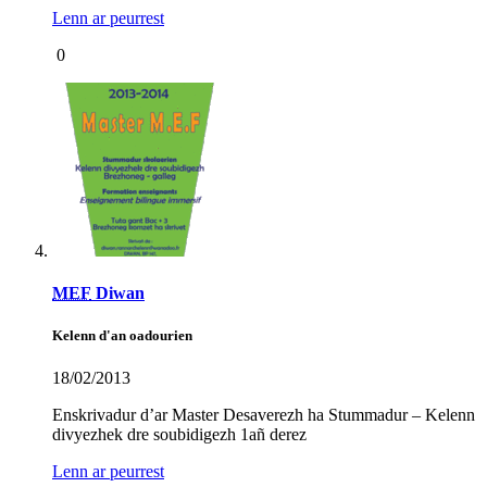
Lenn ar peurrest
0
MEF
Diwan
Kelenn d'an oadourien
18/02/2013
Enskrivadur d’ar Master Desaverezh ha Stummadur – Kelenn
divyezhek dre soubidigezh 1añ derez
Lenn ar peurrest