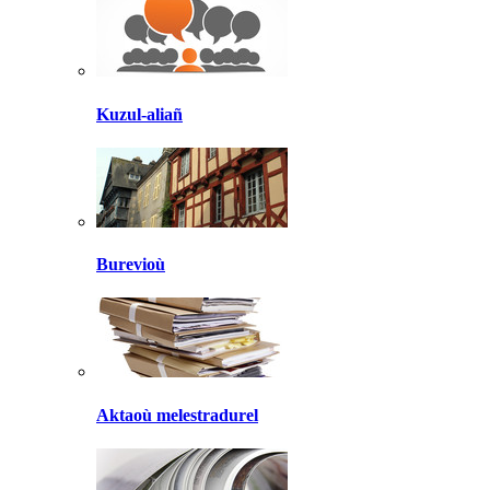
Kuzul-aliañ
Burevioù
Aktaoù melestradurel