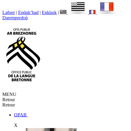
Lañser
|
Endalc'had
|
Enklask
|
Darempredoù
MENU
Retour
Retour
OPAB
X