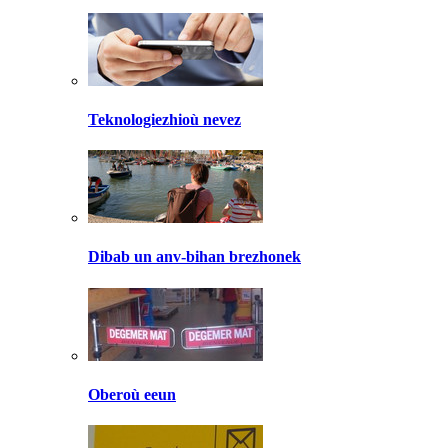
Teknologiezhioù nevez
Dibab un anv-bihan brezhonek
Oberoù eeun