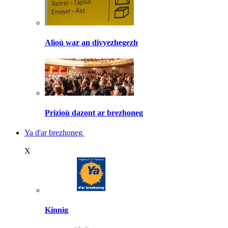
Alioù war an divyezhegezh
Prizioù dazont ar brezhoneg
Ya d'ar brezhoneg
X
Kinnig