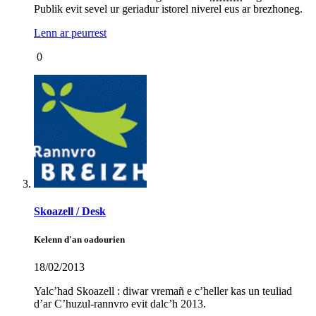
Publik evit sevel ur geriadur istorel niverel eus ar brezhoneg.
Lenn ar peurrest
0
Skoazell / Desk
Kelenn d'an oadourien
18/02/2013
Yalc’had Skoazell : diwar vremañ e c’heller kas un teuliad
d’ar C’huzul-rannvro evit dalc’h 2013.