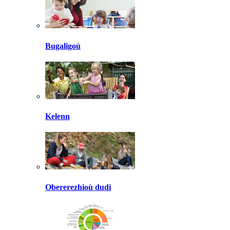
Bugaligoù
Kelenn
Obererezhioù dudi