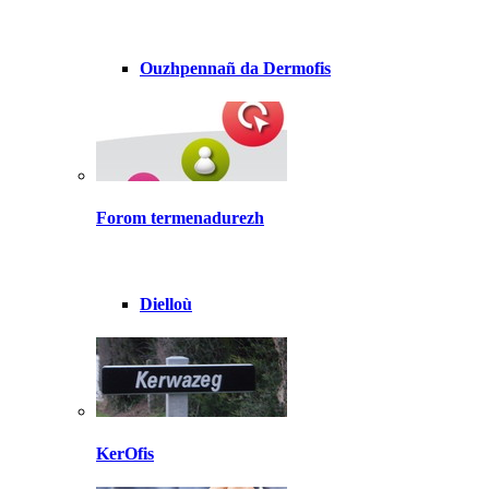
Ouzhpennañ da Dermofis
Forom termenadurezh
Dielloù
KerOfis