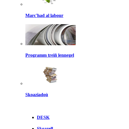
Marc'had al labour
Programm treiñ lennegel
Skoaziadoù
DESK
Skoazell