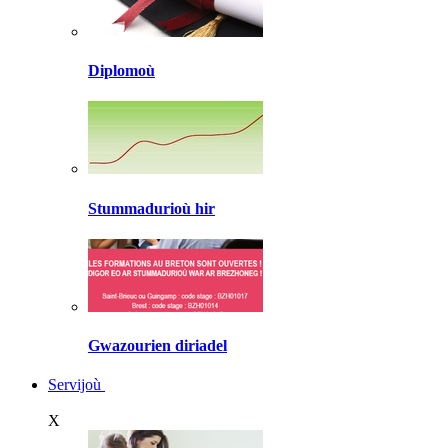
Diplomoù
Stummadurioù hir
Gwazourien diriadel
Servijoù
X