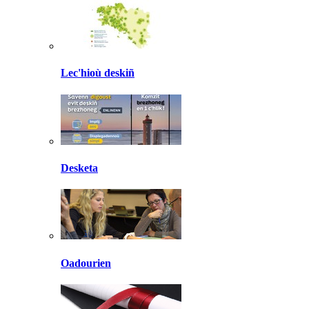
Lec'hioù deskiñ
Desketa
Oadourien