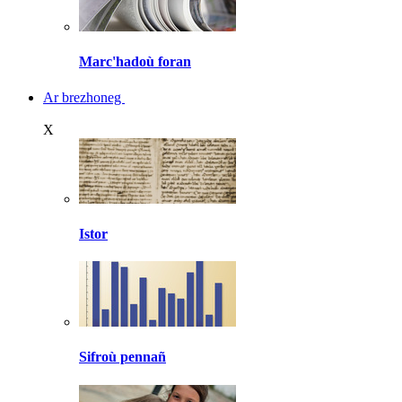
Marc'hadoù foran
Ar brezhoneg
X
Istor
Sifroù pennañ