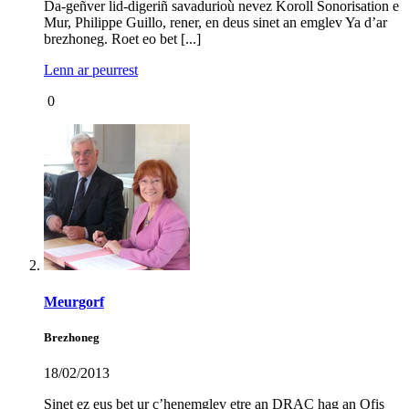
Da-geñver lid-digeriñ savadurioù nevez Koroll Sonorisation e
Mur, Philippe Guillo, rener, en deus sinet an emglev Ya d’ar
brezhoneg. Roet eo bet [...]
Lenn ar peurrest
0
Meurgorf
Brezhoneg
18/02/2013
Sinet ez eus bet ur c’henemglev etre an
DRAC
hag an Ofis