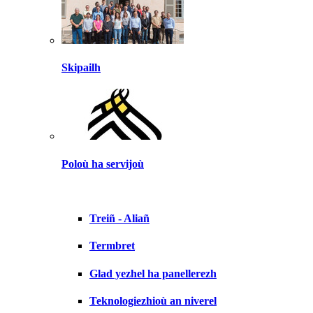
Skipailh
Poloù ha servijoù
Treiñ - Aliañ
Termbret
Glad yezhel ha panellerezh
Teknologiezhioù an niverel