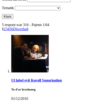
Tematik
5 respont war 316 - Pajenn 1/64
1
2
3
4
5
6
Diwezhañ
Ul label evit Koroll Sonorisation
Ya d'ar brezhoneg
01/12/2010