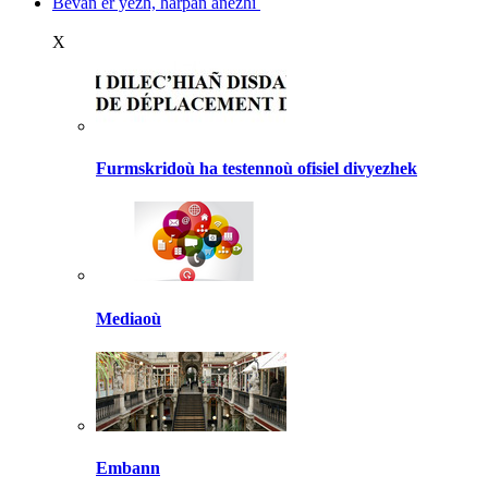
Bevañ er yezh, harpañ anezhi
X
Furmskridoù ha testennoù ofisiel divyezhek
Mediaoù
Embann