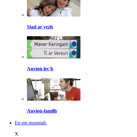
Stad ar yezh
Anvioù-lec'h
Anvioù-familh
En em stummañ
X