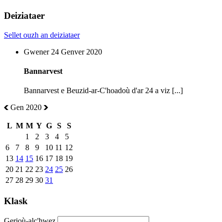
Deiziataer
Sellet ouzh an deiziataer
Gwener 24 Genver 2020
Bannarvest
Bannarvest e Beuzid-ar-C'hoadoù d'ar 24 a viz [...]
Gen 2020
L
M
M
Y
G
S
S
1
2
3
4
5
6
7
8
9
10
11
12
13
14
15
16
17
18
19
20
21
22
23
24
25
26
27
28
29
30
31
Klask
Gerioù-alc'hwez