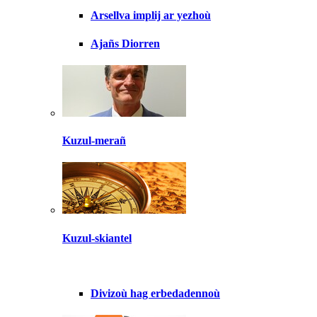
Arsellva implij ar yezhoù
Ajañs Diorren
Kuzul-merañ
Kuzul-skiantel
Divizoù hag erbedadennoù