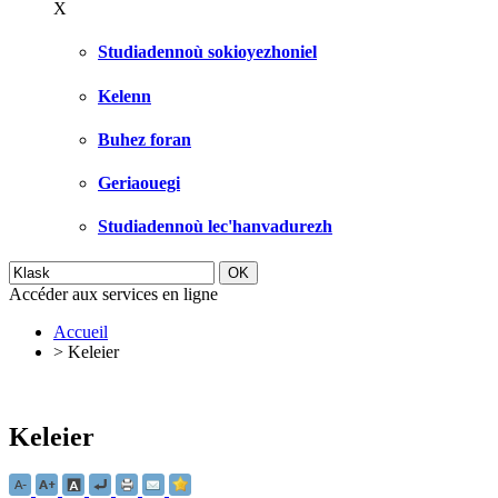
X
Studiadennoù sokioyezhoniel
Kelenn
Buhez foran
Geriaouegi
Studiadennoù lec'hanvadurezh
Accéder aux services en ligne
Accueil
>
Keleier
Keleier