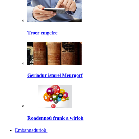
Troer emgefre
Geriadur istorel Meurgorf
Roadennoù frank a wirioù
Embannadurioù