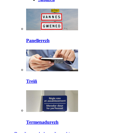
Panellerezh
Treiñ
Termenadurezh