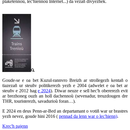
plaketennoù, lec'hiennoù Internet...) da vezañ divyezhek.
Goude-se e oa bet Kuzul-rannvro Breizh ar strollegezh kentañ o
tiazezañ ur steuñv politikerezh yezh e 2004 (adwelet e oa bet ar
steuñv e 2012 hag
e 2024
). Diwar neuze e sell hec'h obererezh evit
ar brezhoneg ouzh an holl dachennoù (sevenadur, treuzdougen dre
THR, touristerezh, savadurioù foran…).
E 2024 en deus Penn-ar-Bed an departamant o votiñ war ur brastres
yezh nevez, goude hini 2016 (
pennad da lenn war o lec'hienn)
.
Krec'h pajenn