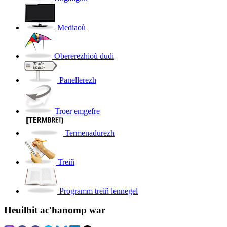
Mediaoù
Obererezhioù dudi
Panellerezh
Troer emgefre
Termenadurezh
Treiñ
Programm treiñ lennegel
Heuilhit ac'hanomp war