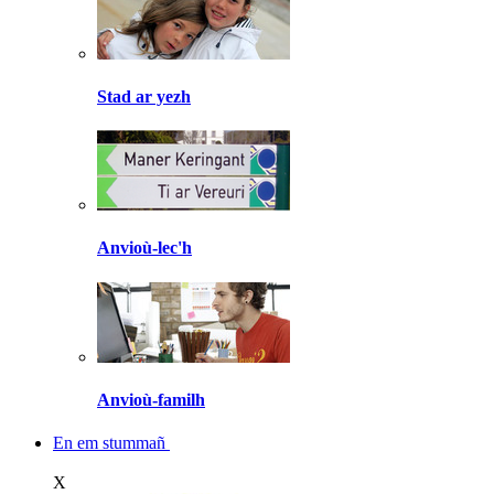
Stad ar yezh
Anvioù-lec'h
Anvioù-familh
En em stummañ
X