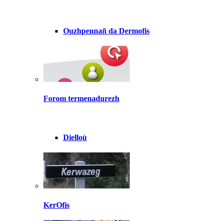
Ouzhpennañ da Dermofis
Forom termenadurezh
Dielloù
KerOfis