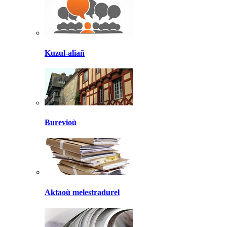
Kuzul-aliañ
Burevioù
Aktaoù melestradurel