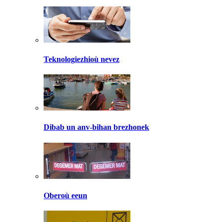
Teknologiezhioù nevez
Dibab un anv-bihan brezhonek
Oberoù eeun