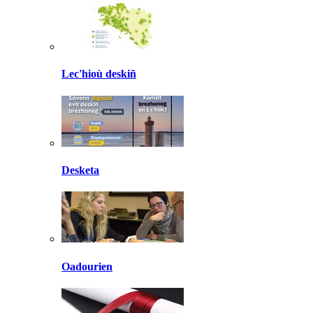
Lec'hioù deskiñ
Desketa
Oadourien