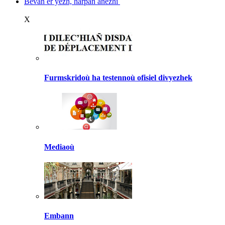
Bevañ er yezh, harpañ anezhi
X
Furmskridoù ha testennoù ofisiel divyezhek
Mediaoù
Embann