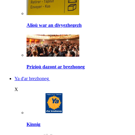
Alioù war an divyezhegezh
Prizioù dazont ar brezhoneg
Ya d'ar brezhoneg
X
Kinnig