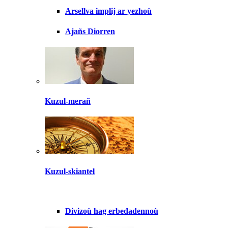
Arsellva implij ar yezhoù
Ajañs Diorren
Kuzul-merañ
Kuzul-skiantel
Divizoù hag erbedadennoù