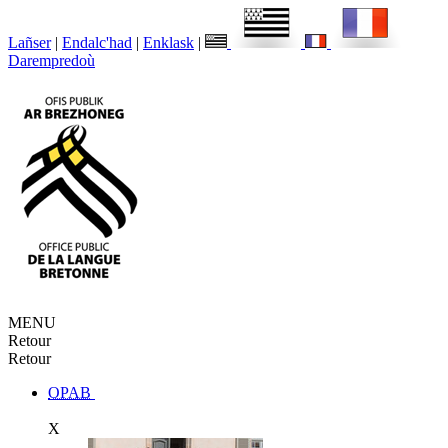
Lañser
|
Endalc'had
|
Enklask
|
Darempredoù
MENU
Retour
Retour
OPAB
X