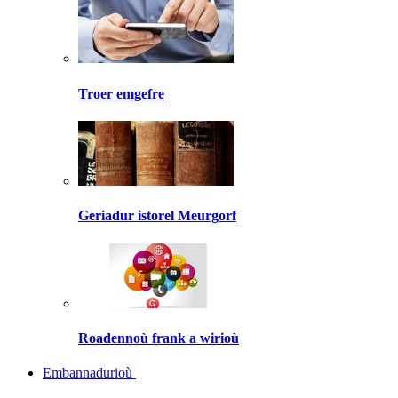
Troer emgefre
Geriadur istorel Meurgorf
Roadennoù frank a wirioù
Embannadurioù