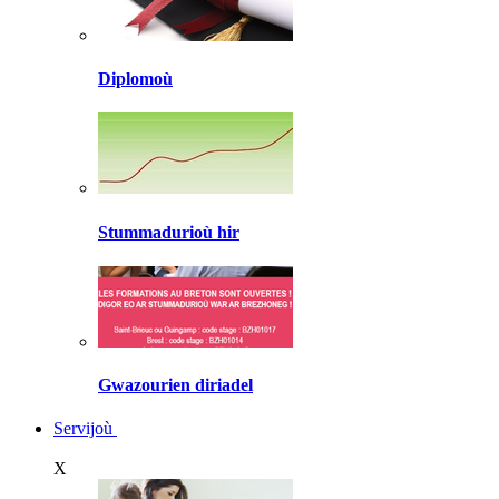
Diplomoù
Stummadurioù hir
Gwazourien diriadel
Servijoù
X