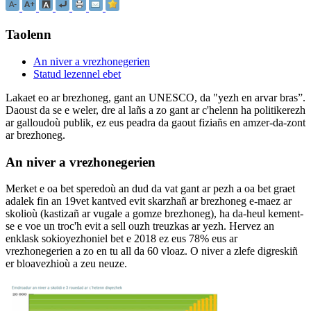
Taolenn
An niver a vrezhonegerien
Statud lezennel ebet
Lakaet eo ar brezhoneg, gant an UNESCO, da "yezh en arvar bras”.
Daoust da se e weler, dre al lañs a zo gant ar c'helenn ha politikerezh
ar galloudoù publik, ez eus peadra da gaout fiziañs en amzer-da-zont
ar brezhoneg.
An niver a vrezhonegerien
Merket e oa bet speredoù an dud da vat gant ar pezh a oa bet graet
adalek fin an 19vet kantved evit skarzhañ ar brezhoneg e-maez ar
skolioù (kastizañ ar vugale a gomze brezhoneg), ha da-heul kement-
se e voe un troc'h evit a sell ouzh treuzkas ar yezh. Hervez an
enklask sokioyezhoniel bet e 2018 ez eus 78% eus ar
vrezhonegerien a zo en tu all da 60 vloaz. O niver a zlefe digreskiñ
er bloavezhioù a zeu neuze.