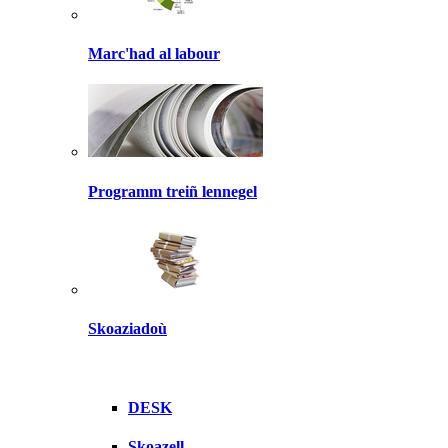
Marc'had al labour
Programm treiñ lennegel
Skoaziadoù
DESK
Skoazell