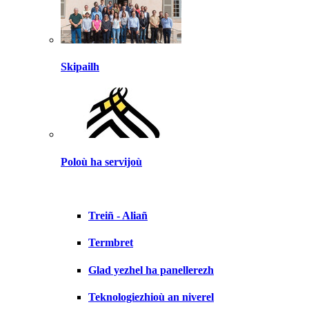
Skipailh
Poloù ha servijoù
Treiñ - Aliañ
Termbret
Glad yezhel ha panellerezh
Teknologiezhioù an niverel