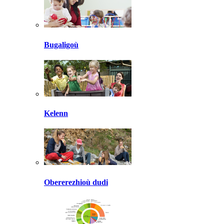
Bugaligoù
Kelenn
Obererezhioù dudi