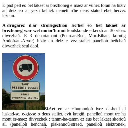
E-pad pell eo bet lakaet ar brezhoneg e-maez ar vuhez foran ha hiziv
an deiz eo ar yezh keltiek nemeti n'he deus statud ebet hervez
lezenn.
A-drugarez d'ar strollegezhioù lec'hel eo bet lakaet ar
brezhoneg war wel muioc'h-mui
koulskoude e-kerzh an 30 vloaz
diwezhañ. E 3 departamant (Penn-ar-Bed, Mor-Bihan, kornôg
Aodoù-an-Arvor) hiziv an deiz e vez staliet panelloù heñchañ
divyezhek seul daol.
Aet eo ar c'humunioù ivez da-heul al
luskad-se, e-giz-se o deus staliet, evit kregiñ, panelloù mont tre ha
mont er-maez divyezhek ; tamm-ha-tamm ez eus bet lakaet skorioù
all (panelloù heñchañ, plakennoù-straed, panelloù elektronek,