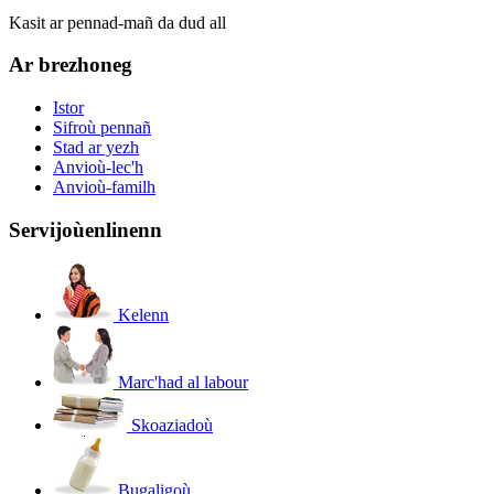
Kasit ar pennad-mañ da dud all
Ar brezhoneg
Istor
Sifroù pennañ
Stad ar yezh
Anvioù-lec'h
Anvioù-familh
Servijoù
enlinenn
Kelenn
Marc'had al labour
Skoaziadoù
Bugaligoù