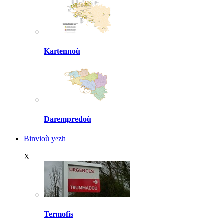
Kartennoù
Darempredoù
Binvioù yezh
X
Termofis