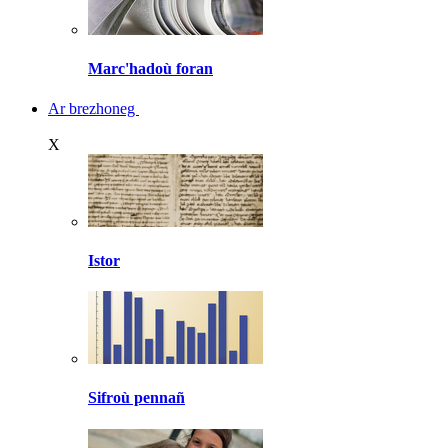
Marc'hadoù foran
Ar brezhoneg
X
Istor
Sifroù pennañ