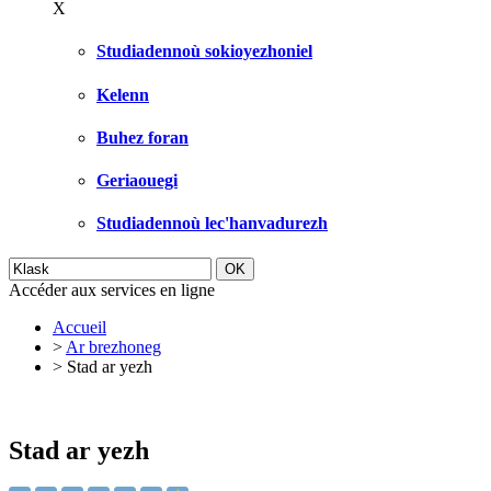
X
Studiadennoù sokioyezhoniel
Kelenn
Buhez foran
Geriaouegi
Studiadennoù lec'hanvadurezh
Accéder aux services en ligne
Accueil
>
Ar brezhoneg
>
Stad ar yezh
Stad ar yezh