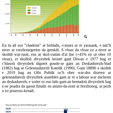
En tu all eus "chadenn" ar boblañs, e-touez ar re yaouank, e talc'h
niver ar vrezhonegerien da greskiñ. A vloaz da vloaz ez a niver ar
skolidi war-raok, eus ar skol-vamm d'al lise (+45% en ur ober 10
vloaz), er skolioù divyezhek krouet gant Diwan e 1977 hag er
c'hlasoù divyezhek digoret goude-se gant an Deskadurezh-Stad
(1982) hag ar Gelennadurezh Katolik (1990). Gant 18890 a skolidi
e 2019 hag an Ofis Publik oc'h ober war-dro diorren ar
gelennadurezh divyezhek asambles gant ar re a labour war dachenn
an deskadurezh, e weler ez eus lañs gant an hentadoù divyezhek hag
e-se peadra da gaout fiziañs en amzer-da-zont ar brezhoneg, ar pezh
a zo pouezus-kenañ.