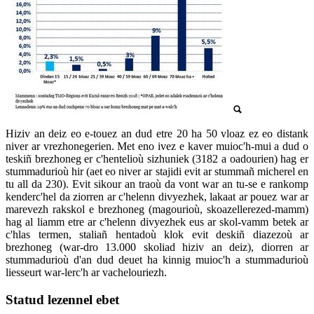
Hiziv an deiz eo e-touez an dud etre 20 ha 50 vloaz ez eo distank
niver ar vrezhonegerien. Met eno ivez e kaver muioc'h-mui a dud o
teskiñ brezhoneg er c'hentelioù sizhuniek (3182 a oadourien) hag er
stummadurioù hir (aet eo niver ar stajidi evit ar stummañ micherel en
tu all da 230). Evit sikour an traoù da vont war an tu-se e rankomp
kenderc'hel da ziorren ar c'helenn divyezhek, lakaat ar pouez war ar
marevezh rakskol e brezhoneg (magourioù, skoazellerezed-mamm)
hag al liamm etre ar c'helenn divyezhek eus ar skol-vamm betek ar
c'hlas termen, staliañ hentadoù klok evit deskiñ diazezoù ar
brezhoneg (war-dro 13.000 skoliad hiziv an deiz), diorren ar
stummadurioù d'an dud deuet ha kinnig muioc'h a stummadurioù
liesseurt war-lerc'h ar vachelouriezh.
Statud lezennel ebet