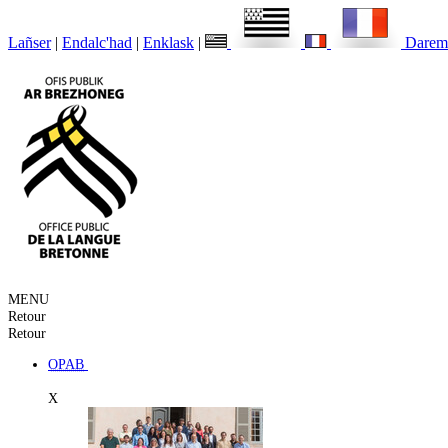
Lañser
|
Endalc'had
|
Enklask
|
Darem
MENU
Retour
Retour
OPAB
X