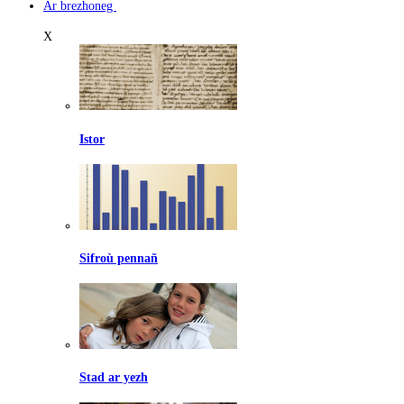
Ar brezhoneg
X
Istor
Sifroù pennañ
Stad ar yezh