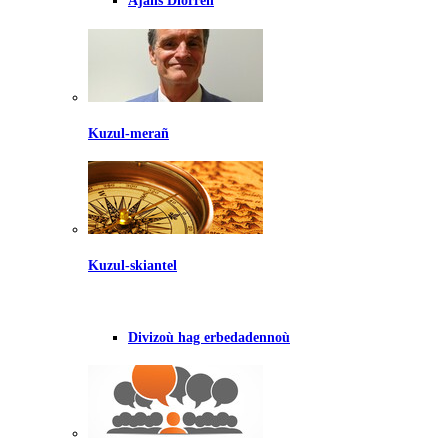
Ajañs Diorren
Kuzul-merañ
Kuzul-skiantel
Divizoù hag erbedadennoù