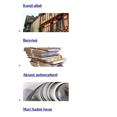
Kuzul-aliañ
Burevioù
Aktaoù melestradurel
Marc'hadoù foran