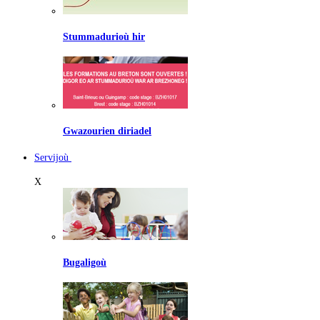
Stummadurioù hir
Gwazourien diriadel
Servijoù
X
Bugaligoù