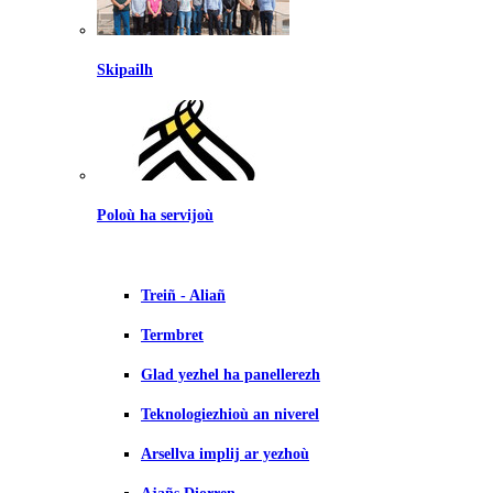
Skipailh
Poloù ha servijoù
Treiñ - Aliañ
Termbret
Glad yezhel ha panellerezh
Teknologiezhioù an niverel
Arsellva implij ar yezhoù