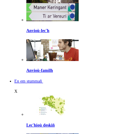
Anvioù-lec'h
Anvioù-familh
En em stummañ
X
Lec'hioù deskiñ