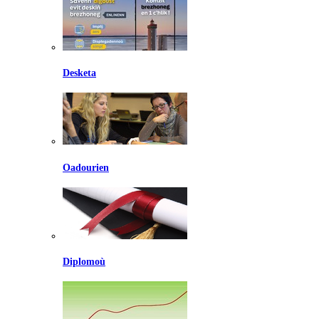
Desketa
Oadourien
Diplomoù