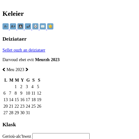
Keleier
Deiziataer
Sellet ouzh an deiziataer
Darvoud ebet evit
Meurzh 2023
Meu 2023
L
M
M
Y
G
S
S
1
2
3
4
5
6
7
8
9
10
11
12
13
14
15
16
17
18
19
20
21
22
23
24
25
26
27
28
29
30
31
Klask
Gerioù-alc'hwez