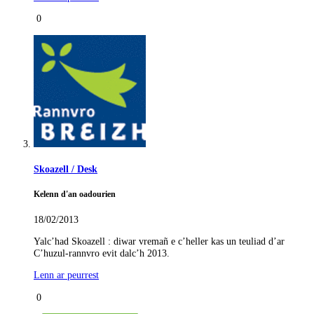
0
Skoazell / Desk
Kelenn d'an oadourien
18/02/2013
Yalc’had Skoazell : diwar vremañ e c’heller kas un teuliad d’ar
C’huzul-rannvro evit dalc’h 2013.
Lenn ar peurrest
0