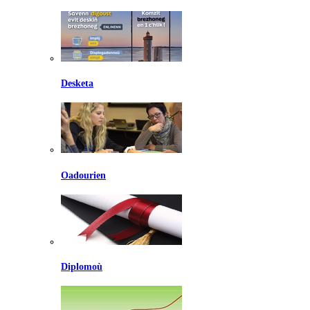
Desketa
Oadourien
Diplomoù