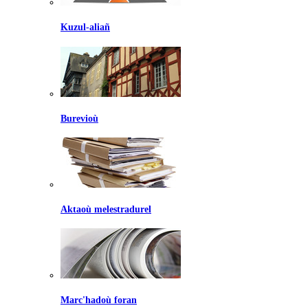
Kuzul-aliañ
Burevioù
Aktaoù melestradurel
Marc'hadoù foran