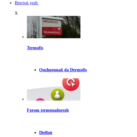
Binvioù yezh
X
Termofis
Ouzhpennañ da Dermofis
Forom termenadurezh
Dielloù