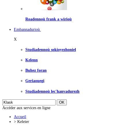
Roadennoù frank a wirioù
Embannadurioù
X
Studiadennoù sokioyezhoniel
Kelenn
Buhez foran
Geriaouegi
Studiadennoù lec'hanvadurezh
Accéder aux services en ligne
Accueil
>
Keleier