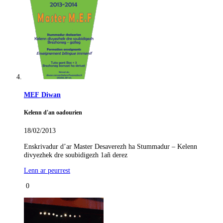
MEF
Diwan
Kelenn d'an oadourien
18/02/2013
Enskrivadur d’ar Master Desaverezh ha Stummadur – Kelenn
divyezhek dre soubidigezh 1añ derez
Lenn ar peurrest
0