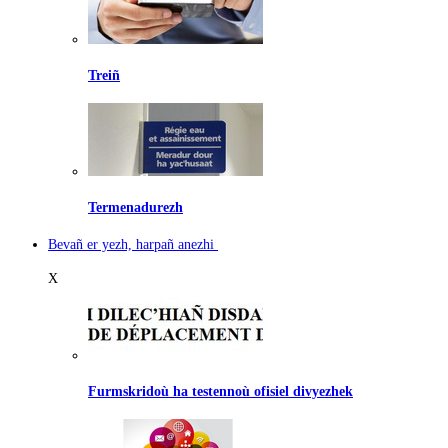
Treiñ
Termenadurezh
Bevañ er yezh, harpañ anezhi
X
Furmskridoù ha testennoù ofisiel divyezhek