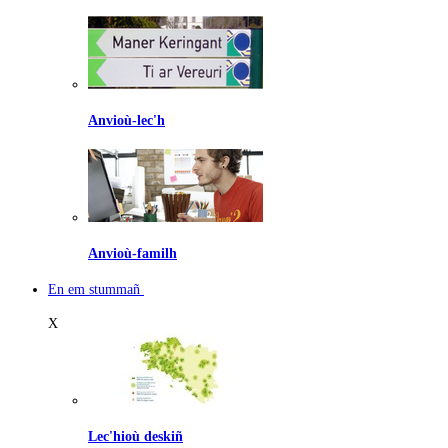
Anvioù-lec'h
Anvioù-familh
En em stummañ
X
Lec'hioù deskiñ