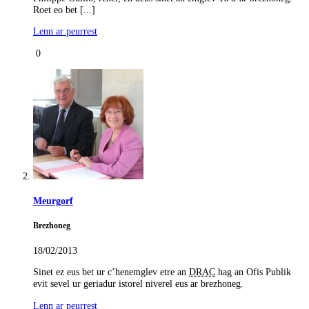
Roet eo bet [...]
Lenn ar peurrest
0
Meurgorf
Brezhoneg
18/02/2013
Sinet ez eus bet ur c’henemglev etre an
DRAC
hag an Ofis Publik
evit sevel ur geriadur istorel niverel eus ar brezhoneg.
Lenn ar peurrest