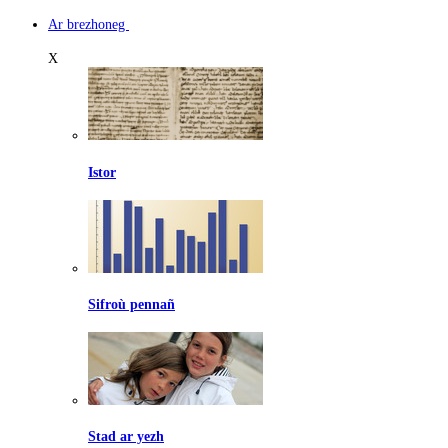
Ar brezhoneg
X
Istor
Sifroù pennañ
Stad ar yezh