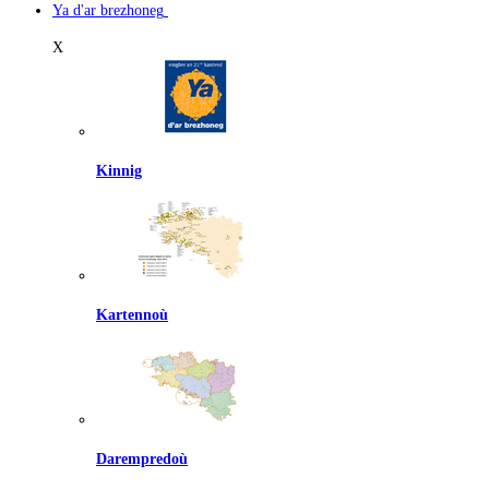
Ya d'ar brezhoneg
X
Kinnig
Kartennoù
Darempredoù