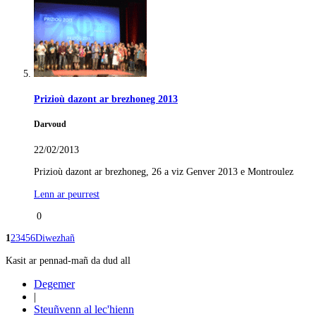
Prizioù dazont ar brezhoneg 2013
Darvoud
22/02/2013
Prizioù dazont ar brezhoneg, 26 a viz Genver 2013 e Montroulez
Lenn ar peurrest
0
1
2
3
4
5
6
Diwezhañ
Kasit ar pennad-mañ da dud all
Degemer
|
Steuñvenn al lec'hienn