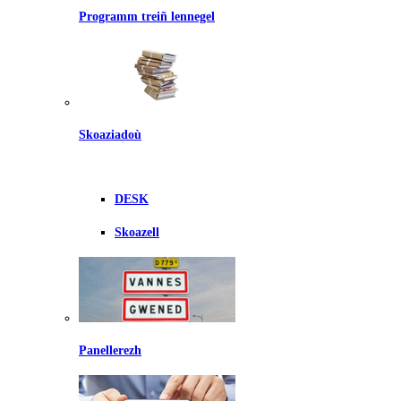
Programm treiñ lennegel
Skoaziadoù
DESK
Skoazell
Panellerezh