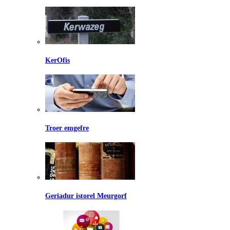
KerOfis
Troer emgefre
Geriadur istorel Meurgorf