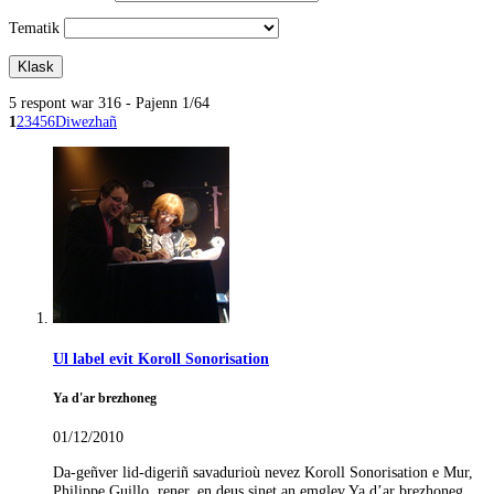
Tematik
5 respont war 316 - Pajenn 1/64
1
2
3
4
5
6
Diwezhañ
Ul label evit Koroll Sonorisation
Ya d'ar brezhoneg
01/12/2010
Da-geñver lid-digeriñ savadurioù nevez Koroll Sonorisation e Mur,
Philippe Guillo, rener, en deus sinet an emglev Ya d’ar brezhoneg.