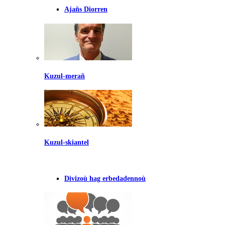
Ajañs Diorren
Kuzul-merañ
Kuzul-skiantel
Divizoù hag erbedadennoù