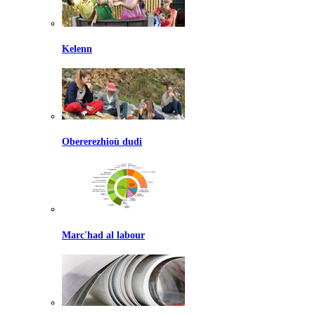
Kelenn
Obererezhioù dudi
Marc'had al labour