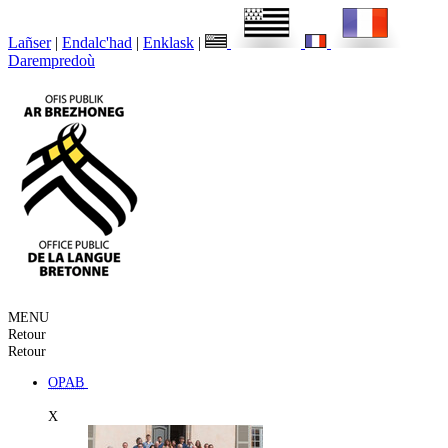
Lañser
|
Endalc'had
|
Enklask
|
Darempredoù
MENU
Retour
Retour
OPAB
X