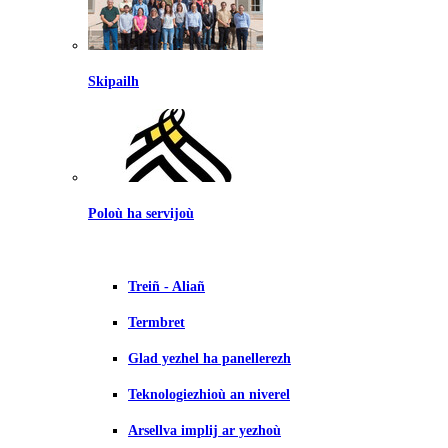
Skipailh
Poloù ha servijoù
Treiñ - Aliañ
Termbret
Glad yezhel ha panellerezh
Teknologiezhioù an niverel
Arsellva implij ar yezhoù