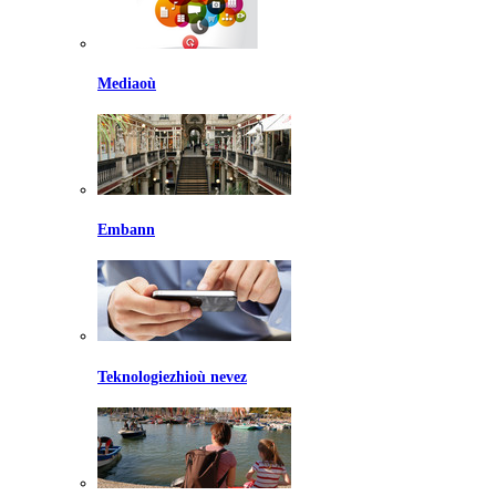
Mediaoù
Embann
Teknologiezhioù nevez