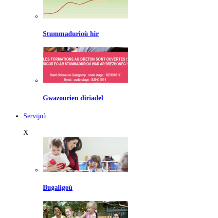
Stummadurioù hir
Gwazourien diriadel
Servijoù
X
Bugaligoù