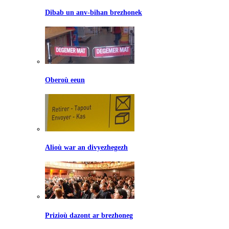
Dibab un anv-bihan brezhonek
Oberoù eeun
Alioù war an divyezhegezh
Prizioù dazont ar brezhoneg