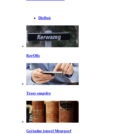
Dielloù
KerOfis
Troer emgefre
Geriadur istorel Meurgorf