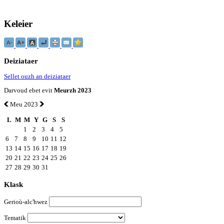
Keleier
Deiziataer
Sellet ouzh an deiziataer
Darvoud ebet evit
Meurzh 2023
Meu 2023
L
M
M
Y
G
S
S
1
2
3
4
5
6
7
8
9
10
11
12
13
14
15
16
17
18
19
20
21
22
23
24
25
26
27
28
29
30
31
Klask
Gerioù-alc'hwez
Tematik