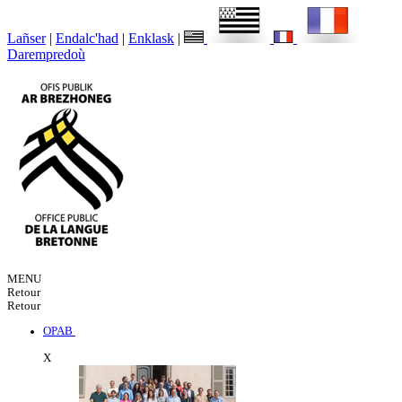
Lañser
|
Endalc'had
|
Enklask
|
Darempredoù
MENU
Retour
Retour
OPAB
X