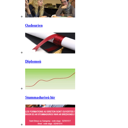
Oadourien
Diplomoù
Stummadurioù hir