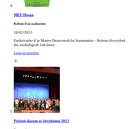
MEF
Diwan
Kelenn d'an oadourien
18/02/2013
Enskrivadur d’ar Master Desaverezh ha Stummadur – Kelenn divyezhek
dre soubidigezh 1añ derez
Lenn ar peurrest
0
Prizioù dazont ar brezhoneg 2013