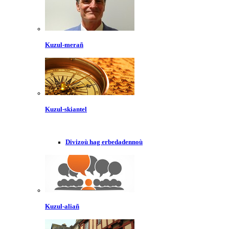
Kuzul-merañ
Kuzul-skiantel
Divizoù hag erbedadennoù
Kuzul-aliañ