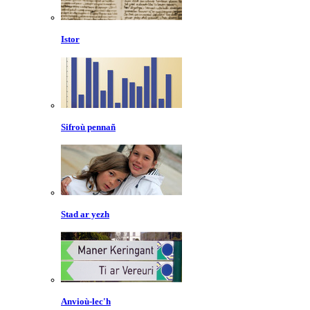
Istor
Sifroù pennañ
Stad ar yezh
Anvioù-lec'h