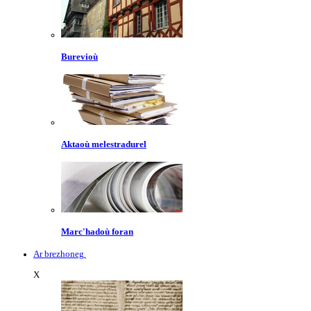
Burevioù
Aktaoù melestradurel
Marc'hadoù foran
Ar brezhoneg
X