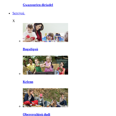
Gwazourien diriadel
Servijoù
X
Bugaligoù
Kelenn
Obererezhioù dudi