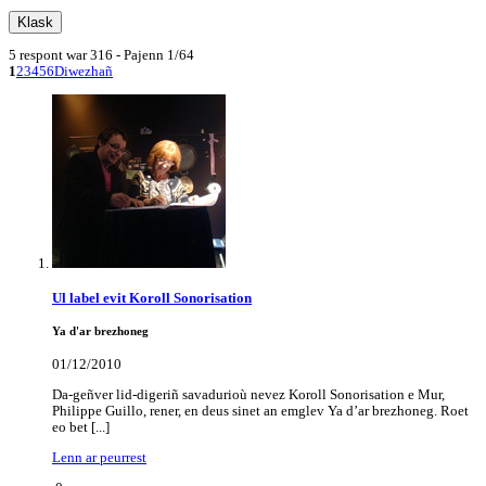
5 respont war 316 - Pajenn 1/64
1
2
3
4
5
6
Diwezhañ
Ul label evit Koroll Sonorisation
Ya d'ar brezhoneg
01/12/2010
Da-geñver lid-digeriñ savadurioù nevez Koroll Sonorisation e Mur,
Philippe Guillo, rener, en deus sinet an emglev Ya d’ar brezhoneg. Roet
eo bet [...]
Lenn ar peurrest