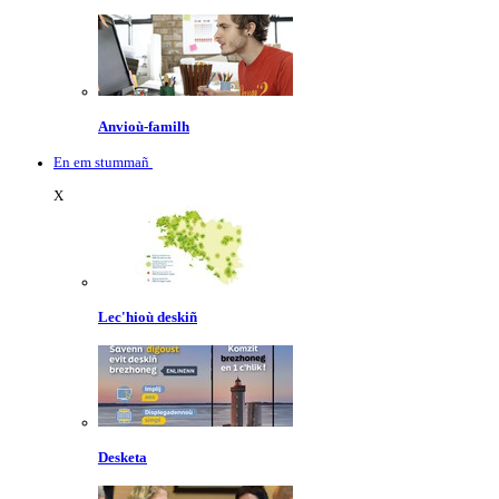
Anvioù-familh
En em stummañ
X
Lec'hioù deskiñ
Desketa