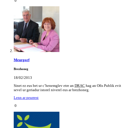
0
Meurgorf
Brezhoneg
18/02/2013
Sinet ez eus bet ur c’henemglev etre an
DRAC
hag an Ofis Publik evit
sevel ur geriadur istorel niverel eus ar brezhoneg.
Lenn ar peurrest
0