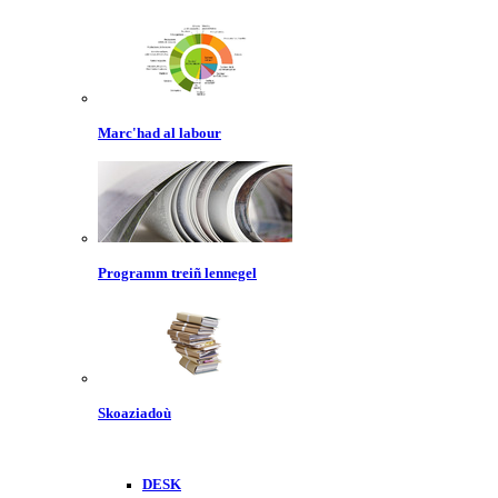
Marc'had al labour
Programm treiñ lennegel
Skoaziadoù
DESK