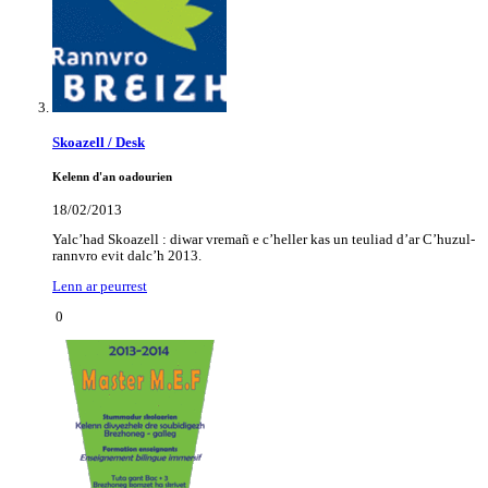
Skoazell / Desk
Kelenn d'an oadourien
18/02/2013
Yalc’had Skoazell : diwar vremañ e c’heller kas un teuliad d’ar C’huzul-
rannvro evit dalc’h 2013.
Lenn ar peurrest
0