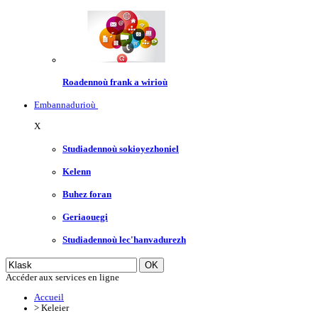
Roadennoù frank a wirioù
Embannadurioù
X
Studiadennoù sokioyezhoniel
Kelenn
Buhez foran
Geriaouegi
Studiadennoù lec'hanvadurezh
Accéder aux services en ligne
Accueil
>
Keleier