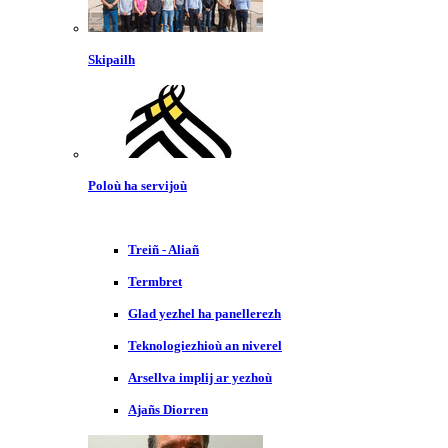
Skipailh
Poloù ha servijoù
Treiñ - Aliañ
Termbret
Glad yezhel ha panellerezh
Teknologiezhioù an niverel
Arsellva implij ar yezhoù
Ajañs Diorren