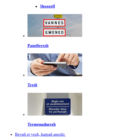
Skoazell
Panellerezh
Treiñ
Termenadurezh
Bevañ er yezh, harpañ anezhi