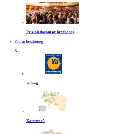
Prizioù dazont ar brezhoneg
Ya d'ar brezhoneg
X
Kinnig
Kartennoù