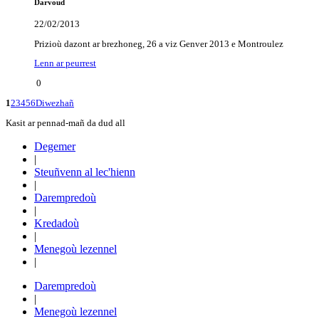
Darvoud
22/02/2013
Prizioù dazont ar brezhoneg, 26 a viz Genver 2013 e Montroulez
Lenn ar peurrest
0
1
2
3
4
5
6
Diwezhañ
Kasit ar pennad-mañ da dud all
Degemer
|
Steuñvenn al lec'hienn
|
Darempredoù
|
Kredadoù
|
Menegoù lezennel
|
Darempredoù
|
Menegoù lezennel