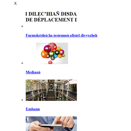
X
Furmskridoù ha testennoù ofisiel divyezhek
Mediaoù
Embann