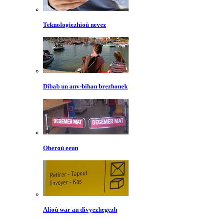
Teknologiezhioù nevez
Dibab un anv-bihan brezhonek
Oberoù eeun
Alioù war an divyezhegezh