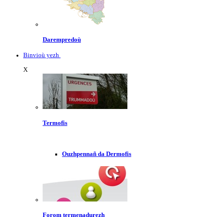
Darempredoù
Binvioù yezh
X
Termofis
Ouzhpennañ da Dermofis
Forom termenadurezh