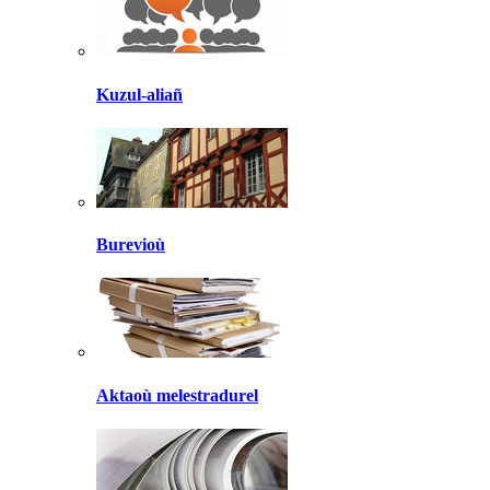
Kuzul-aliañ
Burevioù
Aktaoù melestradurel