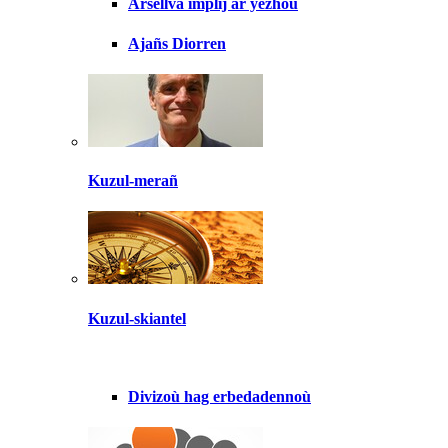
Arsellva implij ar yezhoù
Ajañs Diorren
Kuzul-merañ
Kuzul-skiantel
Divizoù hag erbedadennoù