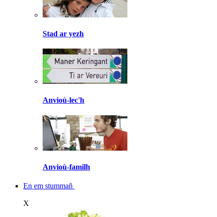
Stad ar yezh
Anvioù-lec'h
Anvioù-familh
En em stummañ
X