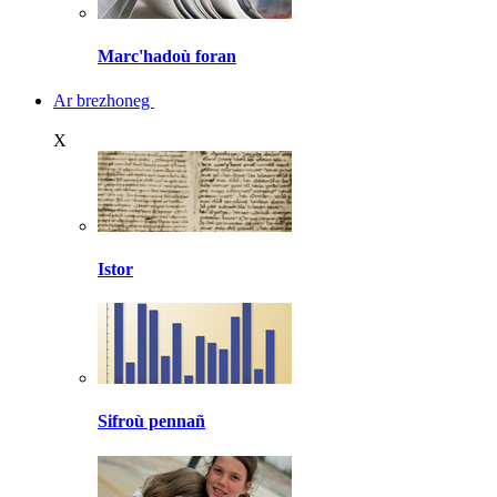
Marc'hadoù foran
Ar brezhoneg
X
Istor
Sifroù pennañ