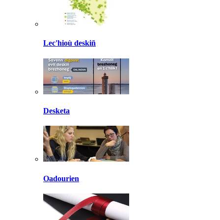
Lec'hioù deskiñ
Desketa
Oadourien