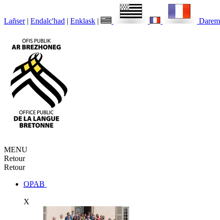
Lañser
|
Endalc'had
|
Enklask
|
Darem
MENU
Retour
Retour
OPAB
X