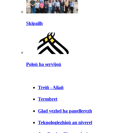
Skipailh
Poloù ha servijoù
Treiñ - Aliañ
Termbret
Glad yezhel ha panellerezh
Teknologiezhioù an niverel