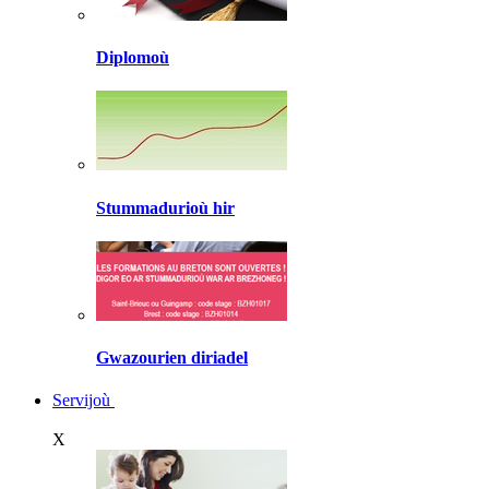
Diplomoù
Stummadurioù hir
Gwazourien diriadel
Servijoù
X