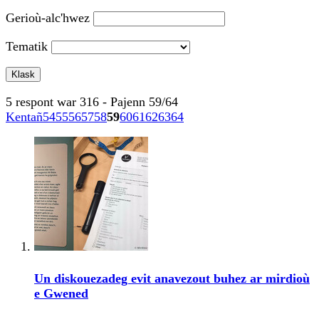
Gerioù-alc'hwez
Tematik
5 respont war 316 - Pajenn 59/64
Kentañ
54
55
56
57
58
59
60
61
62
63
64
Un diskouezadeg evit anavezout buhez ar mirdioù
e Gwened