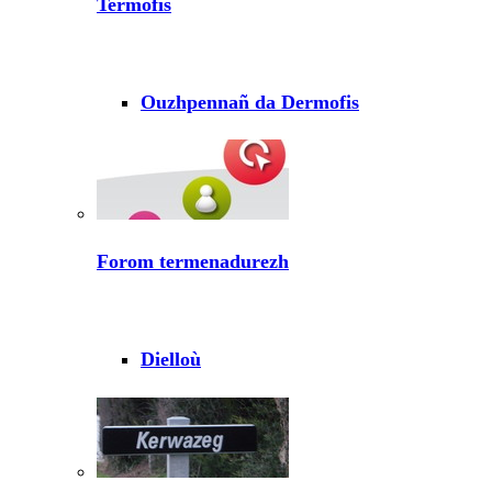
Termofis
Ouzhpennañ da Dermofis
Forom termenadurezh
Dielloù