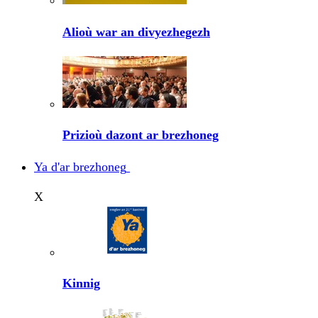
Alioù war an divyezhegezh
Prizioù dazont ar brezhoneg
Ya d'ar brezhoneg
X
Kinnig