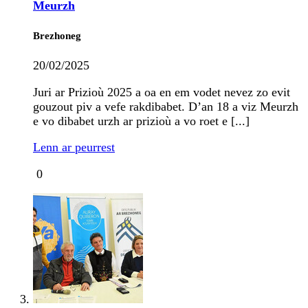
Meurzh
Brezhoneg
20/02/2025
Juri ar Prizioù 2025 a oa en em vodet nevez zo evit
gouzout piv a vefe rakdibabet. D’an 18 a viz Meurzh
e vo dibabet urzh ar prizioù a vo roet e [...]
Lenn ar peurrest
0