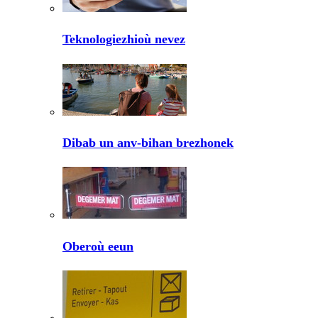
Teknologiezhioù nevez
Dibab un anv-bihan brezhonek
Oberoù eeun