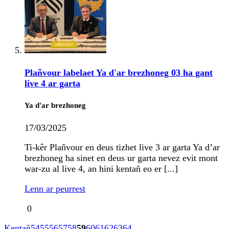
Plañvour labelaet Ya d'ar brezhoneg 03 ha gant
live 4 ar garta
Ya d'ar brezhoneg
17/03/2025
Ti-kêr Plañvour en deus tizhet live 3 ar garta Ya d’ar
brezhoneg ha sinet en deus ur garta nevez evit mont
war-zu al live 4, an hini kentañ eo er [...]
Lenn ar peurrest
0
Kentañ
54
55
56
57
58
59
60
61
62
63
64