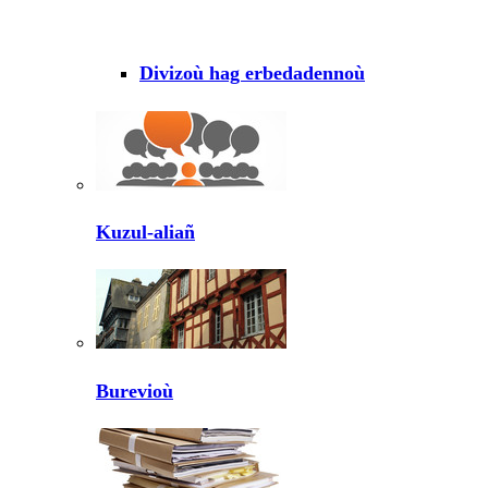
Divizoù hag erbedadennoù
Kuzul-aliañ
Burevioù