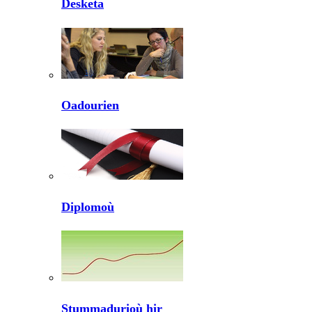
Desketa
Oadourien
Diplomoù
Stummadurioù hir