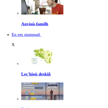
Anvioù-familh
En em stummañ
X
Lec'hioù deskiñ