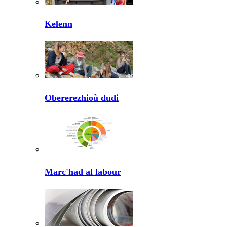
Kelenn
Obererezhioù dudi
Marc'had al labour