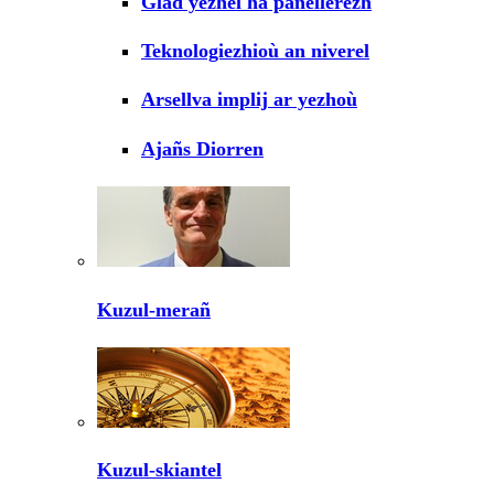
Glad yezhel ha panellerezh
Teknologiezhioù an niverel
Arsellva implij ar yezhoù
Ajañs Diorren
Kuzul-merañ
Kuzul-skiantel