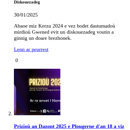
Diskouezadeg
30/01/2025
Abaoe miz Kerzu 2024 e vez bodet dastumadoù
mirdioù Gwened evit un diskouezadeg voutin a
ginnig un doare brezhonek.
Lenn ar peurrest
0
Prizioù an Dazont 2025 e Plougerne d'an 18 a viz