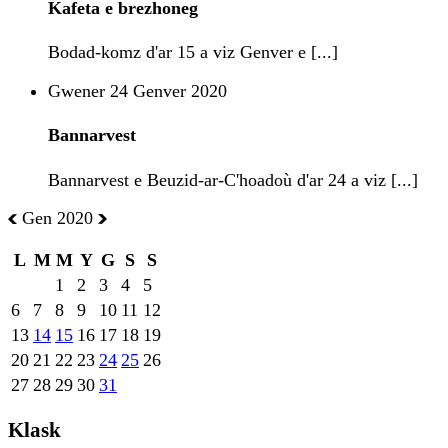
Kafeta e brezhoneg
Bodad-komz d'ar 15 a viz Genver e [...]
Gwener 24 Genver 2020
Bannarvest
Bannarvest e Beuzid-ar-C'hoadoù d'ar 24 a viz [...]
Gen 2020
L
M
M
Y
G
S
S
1
2
3
4
5
6
7
8
9
10
11
12
13
14
15
16
17
18
19
20
21
22
23
24
25
26
27
28
29
30
31
Klask