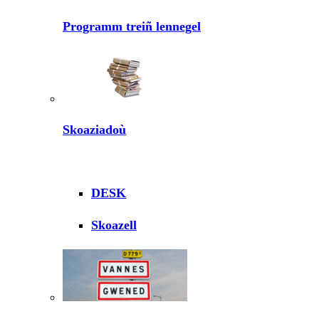
Programm treiñ lennegel
Skoaziadoù
DESK
Skoazell