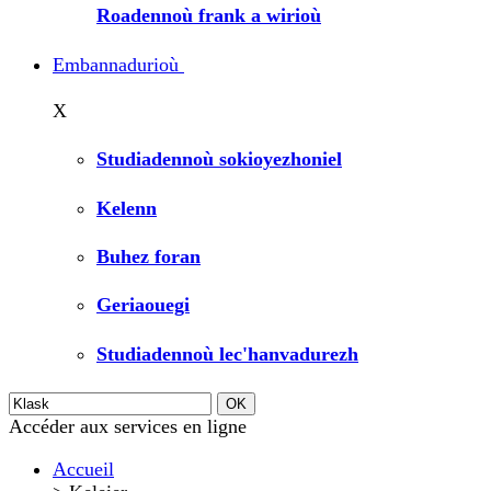
Roadennoù frank a wirioù
Embannadurioù
X
Studiadennoù sokioyezhoniel
Kelenn
Buhez foran
Geriaouegi
Studiadennoù lec'hanvadurezh
Accéder aux services en ligne
Accueil