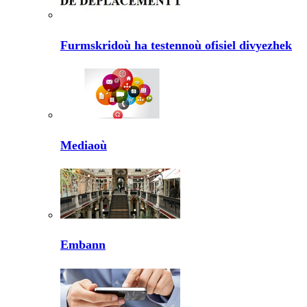
Furmskridoù ha testennoù ofisiel divyezhek
Mediaoù
Embann