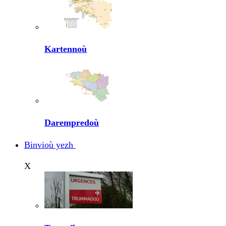
Kartennoù
Darempredoù
Binvioù yezh
X