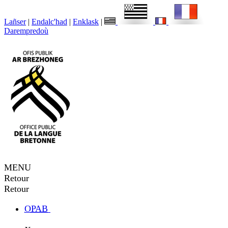
Lañser
|
Endalc'had
|
Enklask
|
Darempredoù
MENU
Retour
Retour
OPAB