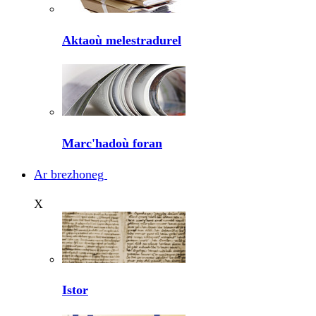
Aktaoù melestradurel
Marc'hadoù foran
Ar brezhoneg
X
Istor