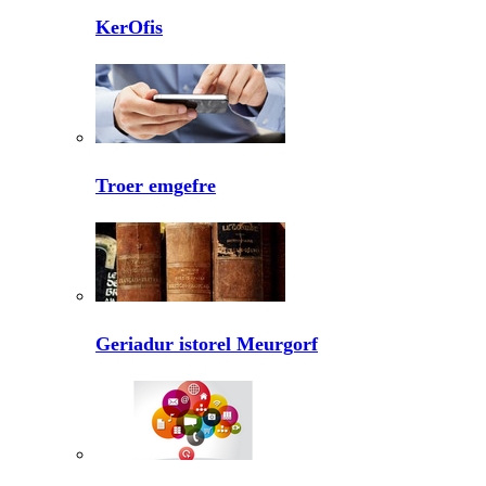
KerOfis
Troer emgefre
Geriadur istorel Meurgorf