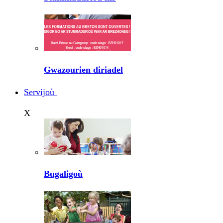
Gwazourien diriadel
Servijoù
X
Bugaligoù