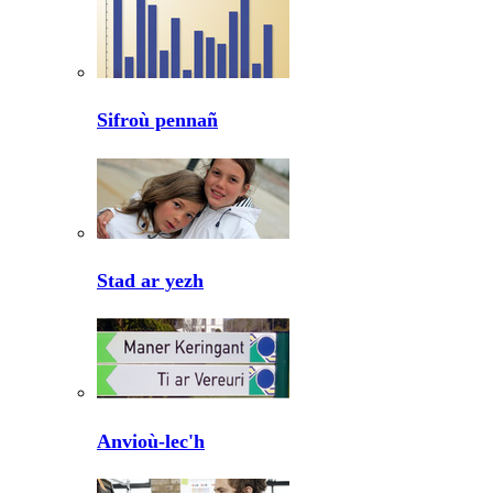
Sifroù pennañ
Stad ar yezh
Anvioù-lec'h