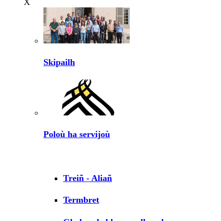
X
Skipailh
Poloù ha servijoù
Treiñ - Aliañ
Termbret