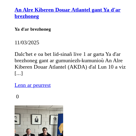
An Alre Kiberen Douar Atlantel gant Ya d'ar
brezhoneg
Ya d'ar brezhoneg
11/03/2025
Dalc'het e oa bet lid-sinañ live 1 ar garta Ya d'ar
brezhoneg gant ar gumuniezh-kumunioù An Alre
Kiberen Douar Atlantel (AKDA) d'al Lun 10 a viz
[...]
Lenn ar peurrest
0