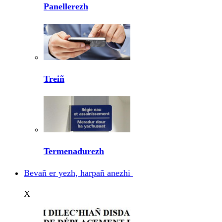
Panellerezh
Treiñ
Termenadurezh
Bevañ er yezh, harpañ anezhi
X