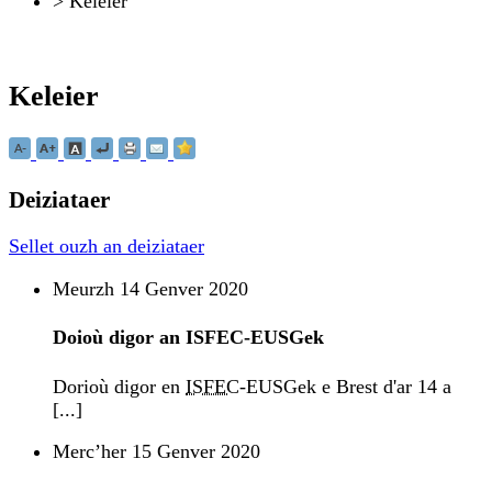
>
Keleier
Keleier
Deiziataer
Sellet ouzh an deiziataer
Meurzh 14 Genver 2020
Doioù digor an ISFEC-EUSGek
Dorioù digor en
ISFEC
-EUSGek e Brest d'ar 14 a
[...]
Mercʼher 15 Genver 2020