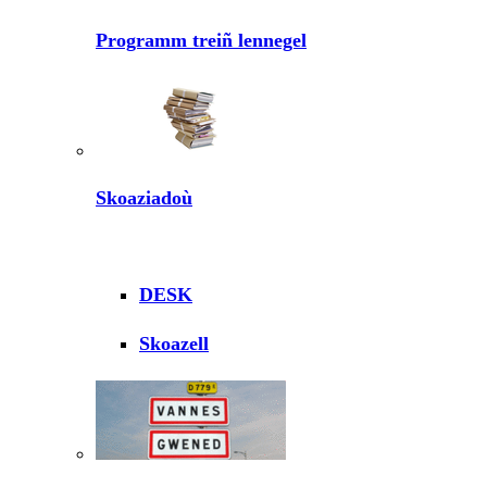
Programm treiñ lennegel
Skoaziadoù
DESK
Skoazell