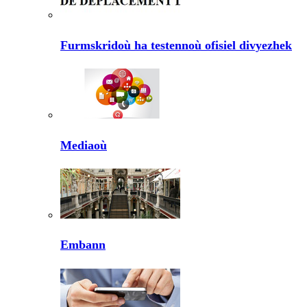
Furmskridoù ha testennoù ofisiel divyezhek
Mediaoù
Embann