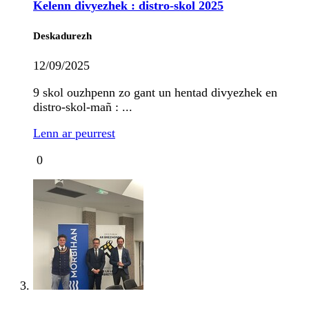
Kelenn divyezhek : distro-skol 2025
Deskadurezh
12/09/2025
9 skol ouzhpenn zo gant un hentad divyezhek en
distro-skol-mañ : ...
Lenn ar peurrest
0