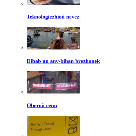
Teknologiezhioù nevez
Dibab un anv-bihan brezhonek
Oberoù eeun