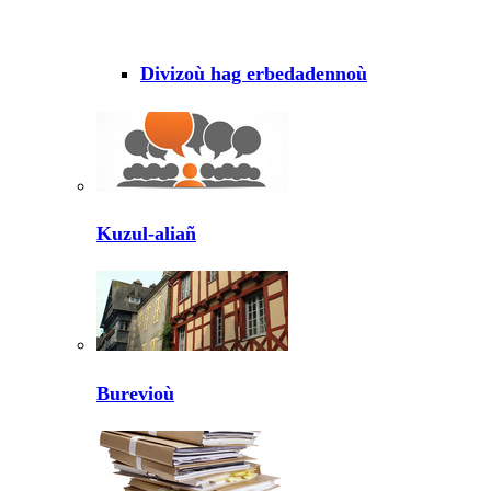
Divizoù hag erbedadennoù
Kuzul-aliañ
Burevioù