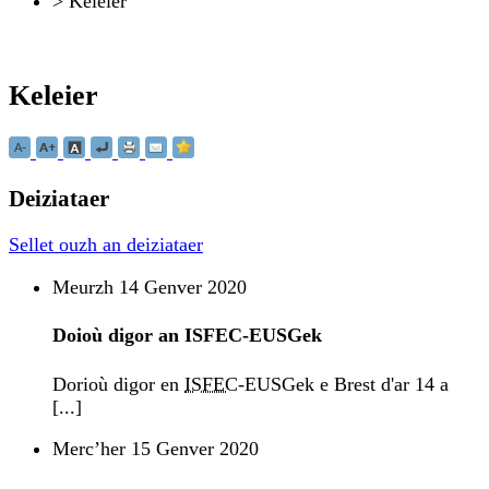
>
Keleier
Keleier
Deiziataer
Sellet ouzh an deiziataer
Meurzh 14 Genver 2020
Doioù digor an ISFEC-EUSGek
Dorioù digor en
ISFEC
-EUSGek e Brest d'ar 14 a
[...]
Mercʼher 15 Genver 2020