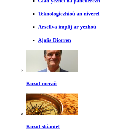
Glad yezhel ha panellerezh
Teknologiezhioù an niverel
Arsellva implij ar yezhoù
Ajañs Diorren
Kuzul-merañ
Kuzul-skiantel