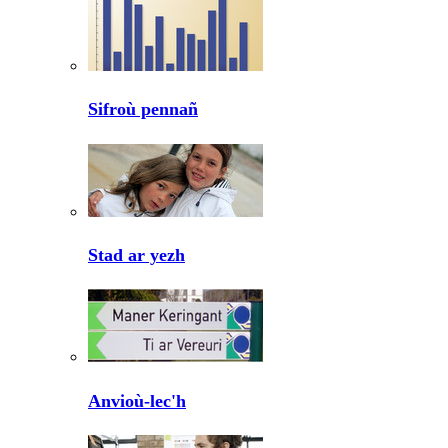
Sifroù pennañ
Stad ar yezh
Anvioù-lec'h