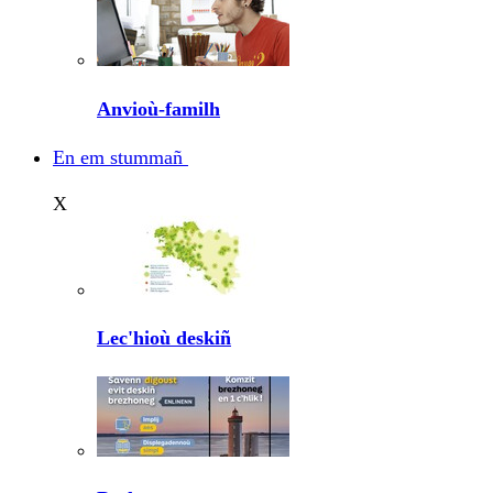
Anvioù-familh
En em stummañ
X
Lec'hioù deskiñ