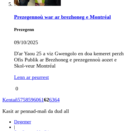
Prezegennoù war ar brezhoneg e Montréal
Prezegenn
09/10/2025
D'ar Yaou 25 a viz Gwengolo en doa kemeret perzh
Ofis Publik ar Brezhoneg e prezegennoù aozet e
Skol-veur Montréal
Lenn ar peurrest
0
Kentañ
57
58
59
60
61
62
63
64
Kasit ar pennad-mañ da dud all
Degemer
|