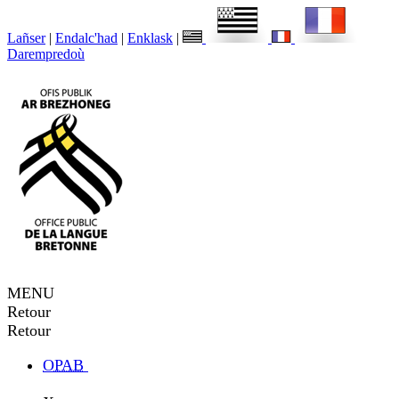
Lañser
|
Endalc'had
|
Enklask
|
Darempredoù
MENU
Retour
Retour
OPAB