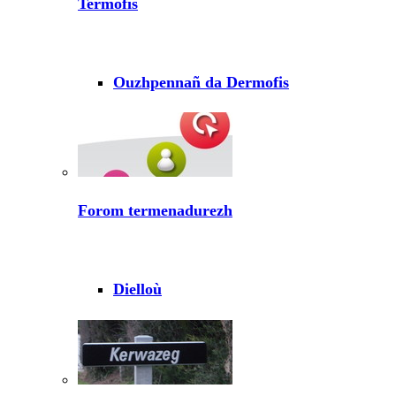
Termofis
Ouzhpennañ da Dermofis
Forom termenadurezh
Dielloù