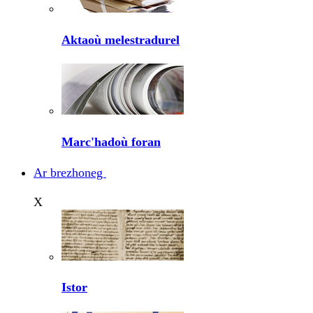
Aktaoù melestradurel
Marc'hadoù foran
Ar brezhoneg
X
Istor