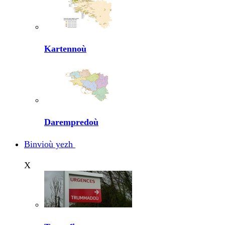
Kartennoù
Darempredoù
Binvioù yezh
X