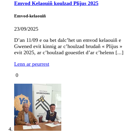
Emvod Kelaouiñ koulzad Plijus 2025
Emvod-kelaouiñ
23/09/2025
D’an 11/09 e oa bet dalc’het un emvod kelaouiñ e
Gwened evit kinnig ar c’houlzad brudañ « Plijus »
evit 2025, ar c’houlzad gouestlet d’ar c’helenn [...]
Lenn ar peurrest
0