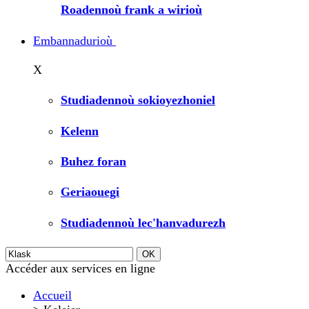
Roadennoù frank a wirioù
Embannadurioù
X
Studiadennoù sokioyezhoniel
Kelenn
Buhez foran
Geriaouegi
Studiadennoù lec'hanvadurezh
Accéder aux services en ligne
Accueil