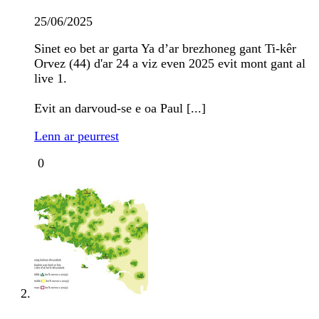
25/06/2025
Sinet eo bet ar garta Ya d’ar brezhoneg gant Ti-kêr
Orvez (44) d'ar 24 a viz even 2025 evit mont gant al
live 1.
Evit an darvoud-se e oa Paul [...]
Lenn ar peurrest
0