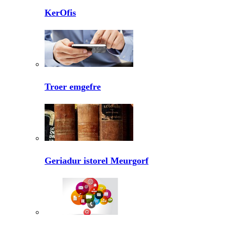
KerOfis
Troer emgefre
Geriadur istorel Meurgorf