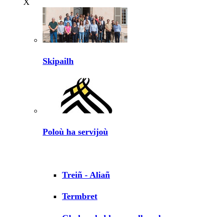
X
Skipailh
Poloù ha servijoù
Treiñ - Aliañ
Termbret