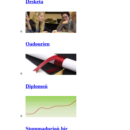
Desketa
Oadourien
Diplomoù
Stummadurioù hir