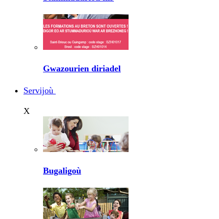
Gwazourien diriadel
Servijoù
X
Bugaligoù