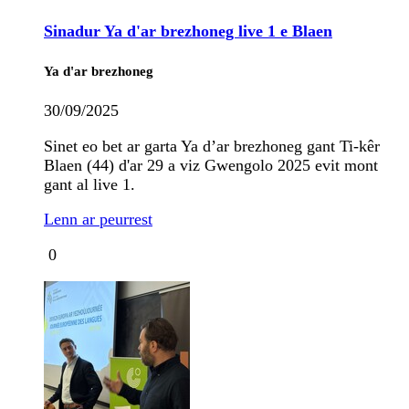
Sinadur Ya d'ar brezhoneg live 1 e Blaen
Ya d'ar brezhoneg
30/09/2025
Sinet eo bet ar garta Ya d’ar brezhoneg gant Ti-kêr
Blaen (44) d'ar 29 a viz Gwengolo 2025 evit mont
gant al live 1.
Lenn ar peurrest
0