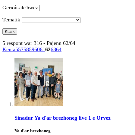
Gerioù-alc'hwez
Tematik
5 respont war 316 - Pajenn 62/64
Kentañ
57
58
59
60
61
62
63
64
Sinadur Ya d'ar brezhoneg live 1 e Orvez
Ya d'ar brezhoneg