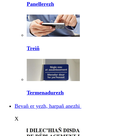
Panellerezh
Treiñ
Termenadurezh
Bevañ er yezh, harpañ anezhi
X