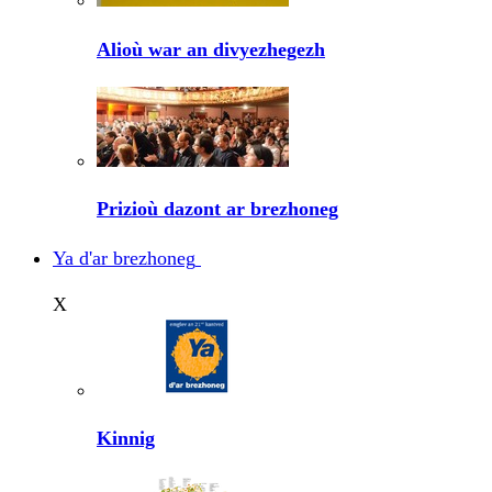
Alioù war an divyezhegezh
Prizioù dazont ar brezhoneg
Ya d'ar brezhoneg
X
Kinnig