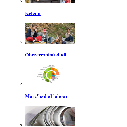
Kelenn
Obererezhioù dudi
Marc'had al labour