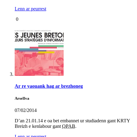
Lenn ar peurrest
0
Ar re yaouank hag ar brezhoneg
Arsellva
07/02/2014
D’an 21.01.14 e oa bet embannet ur studiadenn gant KRTY
Breizh e kenlabour gant
OPAB
.
Lenn ar peurrest