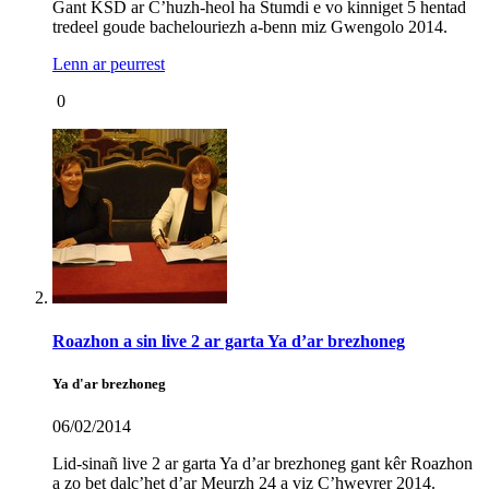
Gant KSD ar C’huzh-heol ha Stumdi e vo kinniget 5 hentad
tredeel goude bachelouriezh a-benn miz Gwengolo 2014.
Lenn ar peurrest
0
Roazhon a sin live 2 ar garta Ya d’ar brezhoneg
Ya d'ar brezhoneg
06/02/2014
Lid-sinañ live 2 ar garta Ya d’ar brezhoneg gant kêr Roazhon
a zo bet dalc’het d’ar Meurzh 24 a viz C’hwevrer 2014.