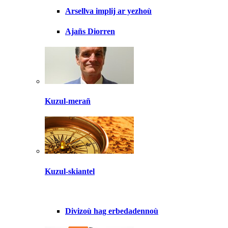
Arsellva implij ar yezhoù
Ajañs Diorren
Kuzul-merañ
Kuzul-skiantel
Divizoù hag erbedadennoù