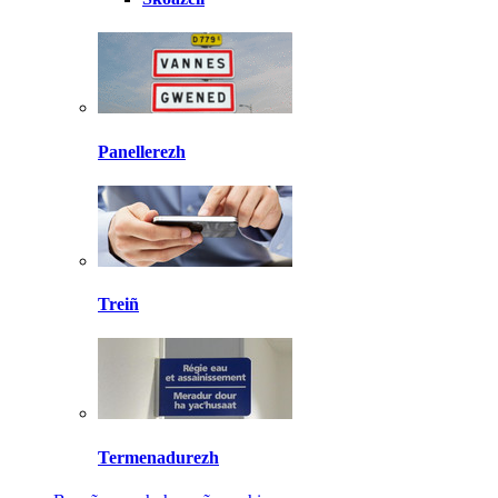
Panellerezh
Treiñ
Termenadurezh