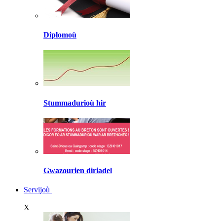
Diplomoù
Stummadurioù hir
Gwazourien diriadel
Servijoù
X