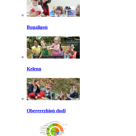
Bugaligoù
Kelenn
Obererezhioù dudi