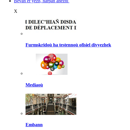
Bevañ er yezh, harpañ anezhi
X
Furmskridoù ha testennoù ofisiel divyezhek
Mediaoù
Embann