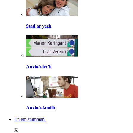
Stad ar yezh
Anvioù-lec'h
Anvioù-familh
En em stummañ
X