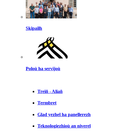
Skipailh
Poloù ha servijoù
Treiñ - Aliañ
Termbret
Glad yezhel ha panellerezh
Teknologiezhioù an niverel