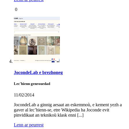
0
JocondeLab e brezhoneg
Lec'hienn genrouedad
11/02/2014
JocondeLab a ginnig aesaat an eskemmoù, e kement yezh a
gaver al lec’hienn-se, etre Wikipedia ha Joconde evit
pinvidikaat an teknikoù klask enni [...]
Lenn ar peurrest