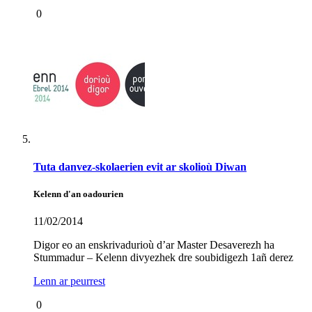
0
Tuta danvez-skolaerien evit ar skolioù Diwan
Kelenn d'an oadourien
11/02/2014
Digor eo an enskrivadurioù d’ar Master Desaverezh ha
Stummadur – Kelenn divyezhek dre soubidigezh 1añ derez
Lenn ar peurrest
0