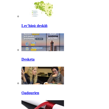
Lec'hioù deskiñ
Desketa
Oadourien