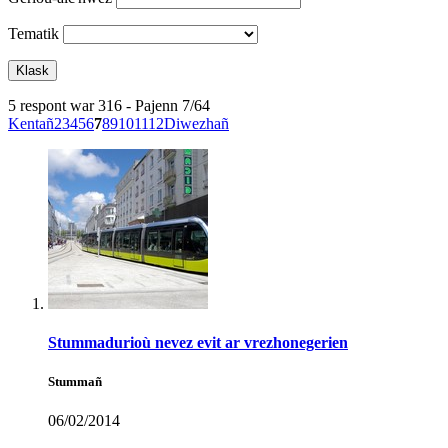
Tematik
5 respont war 316 - Pajenn 7/64
Kentañ
2
3
4
5
6
7
8
9
10
11
12
Diwezhañ
Stummadurioù nevez evit ar vrezhonegerien
Stummañ
06/02/2014