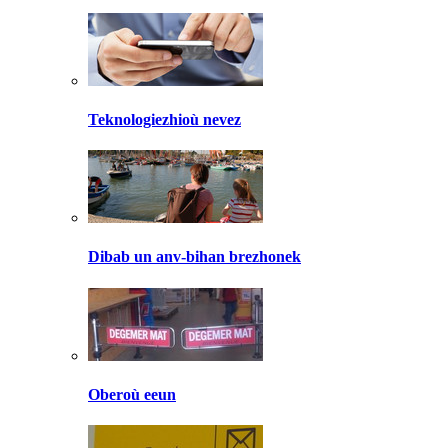
Teknologiezhioù nevez
Dibab un anv-bihan brezhonek
Oberoù eeun