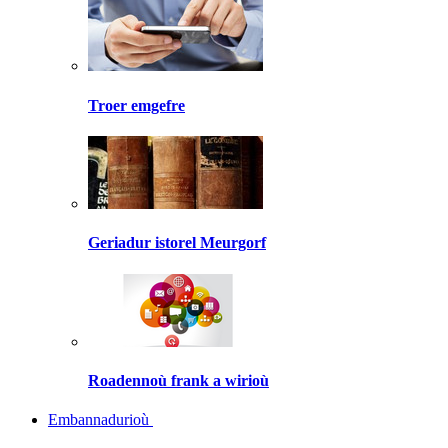
Troer emgefre
Geriadur istorel Meurgorf
Roadennoù frank a wirioù
Embannadurioù