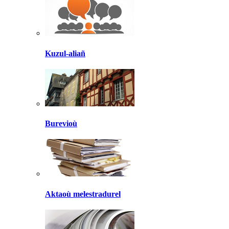
Kuzul-aliañ
Burevioù
Aktaoù melestradurel