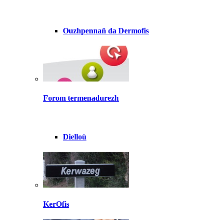
Ouzhpennañ da Dermofis
Forom termenadurezh
Dielloù
KerOfis