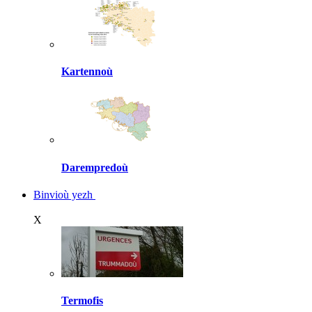
Kartennoù
Darempredoù
Binvioù yezh
X
Termofis