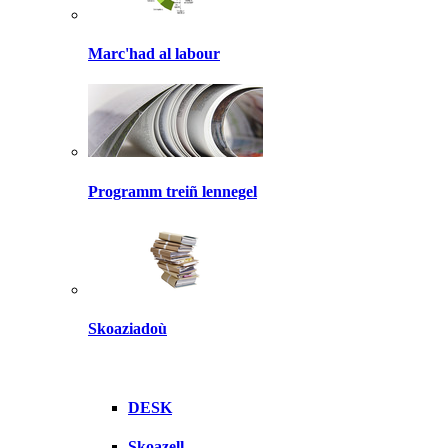
Marc'had al labour
Programm treiñ lennegel
Skoaziadoù
DESK
Skoazell