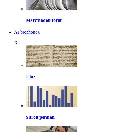
Marc'hadoù foran
Ar brezhoneg
X
Istor
Sifroù pennañ