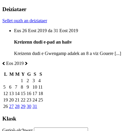
Deiziataer
Sellet ouzh an deiziataer
Eus 26 Eost 2019 da 31 Eost 2019
Kreizenn dudi e-pad an hañv
Kreizenn dudi e Gwengamp adalek an 8 a viz Gouere [...]
Eos 2019
L
M
M
Y
G
S
S
1
2
3
4
5
6
7
8
9
10
11
12
13
14
15
16
17
18
19
20
21
22
23
24
25
26
27
28
29
30
31
Klask
Gerioù-alc'hwez