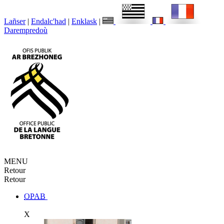
Lañser
|
Endalc'had
|
Enklask
|
Darempredoù
MENU
Retour
Retour
OPAB
X