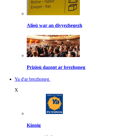
Alioù war an divyezhegezh
Prizioù dazont ar brezhoneg
Ya d'ar brezhoneg
X
Kinnig