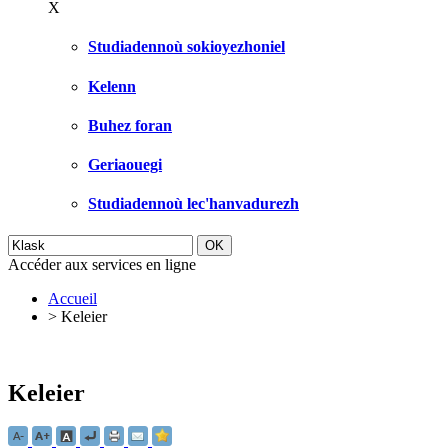
X
Studiadennoù sokioyezhoniel
Kelenn
Buhez foran
Geriaouegi
Studiadennoù lec'hanvadurezh
Accéder aux services en ligne
Accueil
>
Keleier
Keleier