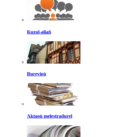
Kuzul-aliañ
Burevioù
Aktaoù melestradurel