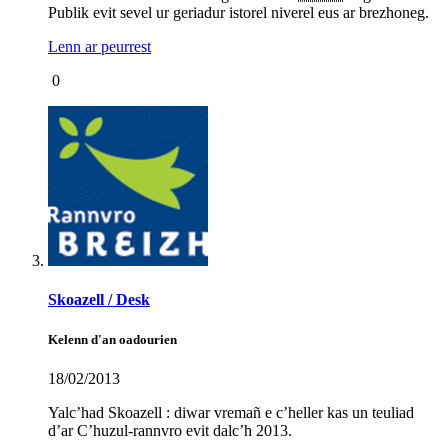
Publik evit sevel ur geriadur istorel niverel eus ar brezhoneg.
Lenn ar peurrest
0
Skoazell / Desk
Kelenn d'an oadourien
18/02/2013
Yalc’had Skoazell : diwar vremañ e c’heller kas un teuliad
d’ar C’huzul-rannvro evit dalc’h 2013.