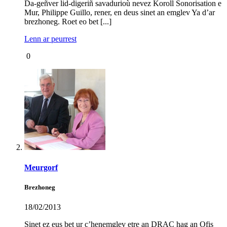
Da-geñver lid-digeriñ savadurioù nevez Koroll Sonorisation e
Mur, Philippe Guillo, rener, en deus sinet an emglev Ya d’ar
brezhoneg. Roet eo bet [...]
Lenn ar peurrest
0
Meurgorf
Brezhoneg
18/02/2013
Sinet ez eus bet ur c’henemglev etre an
DRAC
hag an Ofis