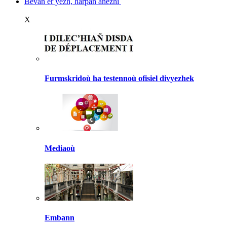
Bevañ er yezh, harpañ anezhi
X
Furmskridoù ha testennoù ofisiel divyezhek
Mediaoù
Embann