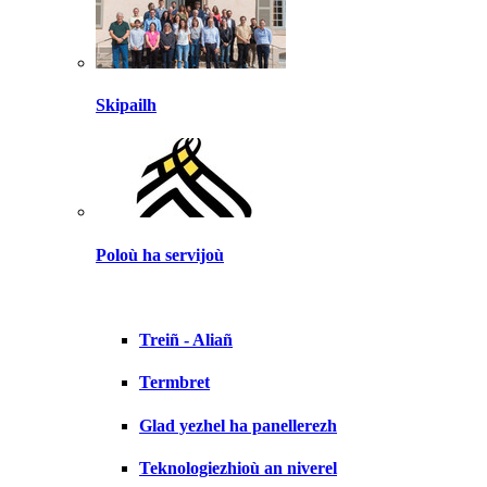
Skipailh
Poloù ha servijoù
Treiñ - Aliañ
Termbret
Glad yezhel ha panellerezh
Teknologiezhioù an niverel