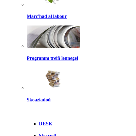
Marc'had al labour
Programm treiñ lennegel
Skoaziadoù
DESK
Skoazell