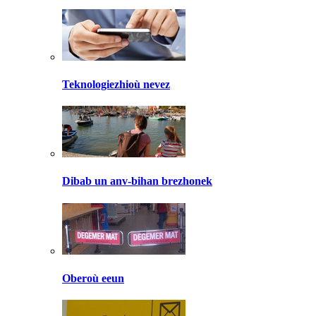
Teknologiezhioù nevez
Dibab un anv-bihan brezhonek
Oberoù eeun