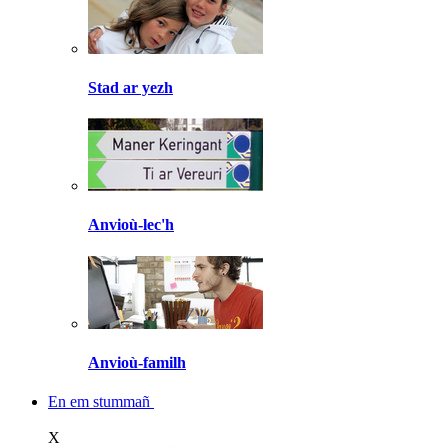
Stad ar yezh
Anvioù-lec'h
Anvioù-familh
En em stummañ
X