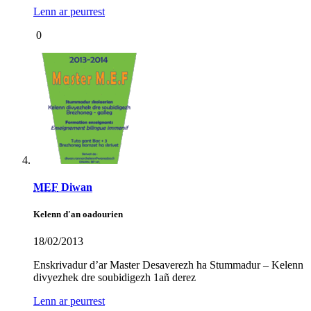
Lenn ar peurrest
0
MEF
Diwan
Kelenn d'an oadourien
18/02/2013
Enskrivadur d’ar Master Desaverezh ha Stummadur – Kelenn
divyezhek dre soubidigezh 1añ derez
Lenn ar peurrest