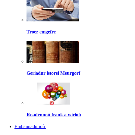
Troer emgefre
Geriadur istorel Meurgorf
Roadennoù frank a wirioù
Embannadurioù