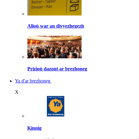
Alioù war an divyezhegezh
Prizioù dazont ar brezhoneg
Ya d'ar brezhoneg
X
Kinnig