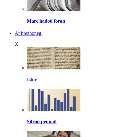
Marc'hadoù foran
Ar brezhoneg
X
Istor
Sifroù pennañ