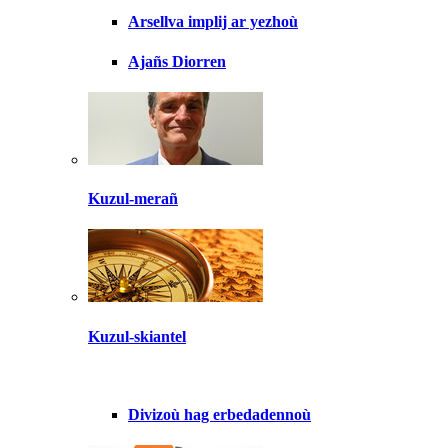
Arsellva implij ar yezhoù
Ajañs Diorren
Kuzul-merañ
Kuzul-skiantel
Divizoù hag erbedadennoù