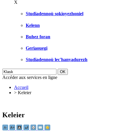
X
Studiadennoù sokioyezhoniel
Kelenn
Buhez foran
Geriaouegi
Studiadennoù lec'hanvadurezh
Accéder aux services en ligne
Accueil
>
Keleier
Keleier