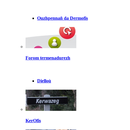
Ouzhpennañ da Dermofis
Forom termenadurezh
Dielloù
KerOfis