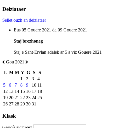
Deiziataer
Sellet ouzh an deiziataer
Eus 05 Gouere 2021 da 09 Gouere 2021
Staj brezhoneg
Staj e Sant-Ervlan adalek ar 5 a viz Gouere 2021
Gou 2021
L
M
M
Y
G
S
S
1
2
3
4
5
6
7
8
9
10
11
12
13
14
15
16
17
18
19
20
21
22
23
24
25
26
27
28
29
30
31
Klask
Gerioù-alc'hwez