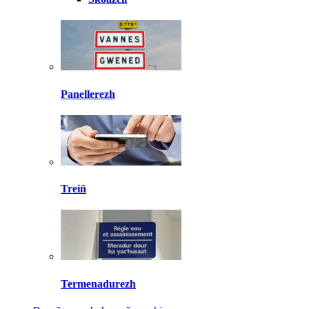
Panellerezh
Treiñ
Termenadurezh