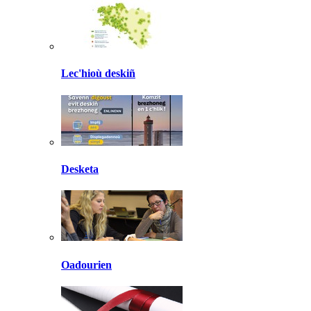
Lec'hioù deskiñ
Desketa
Oadourien