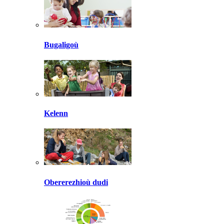
Bugaligoù
Kelenn
Obererezhioù dudi