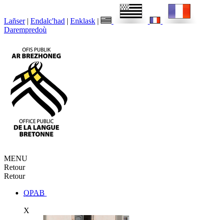
Lañser
|
Endalc'had
|
Enklask
|
Darempredoù
MENU
Retour
Retour
OPAB
X