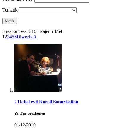
Tematik
5 respont war 316 - Pajenn 1/64
1
2
3
4
5
6
Diwezhañ
Ul label evit Koroll Sonorisation
Ya d'ar brezhoneg
01/12/2010