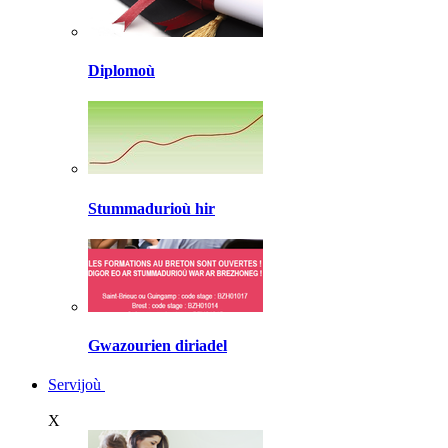
Diplomoù
Stummadurioù hir
Gwazourien diriadel
Servijoù
X