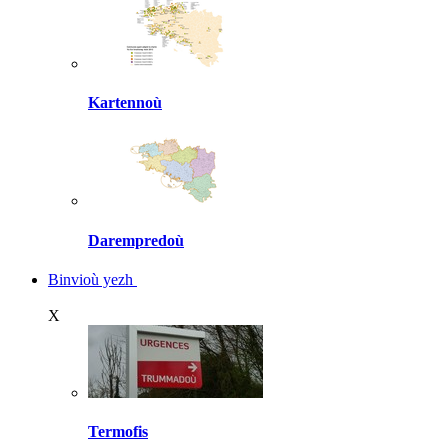
Kartennoù
Darempredoù
Binvioù yezh
X
Termofis