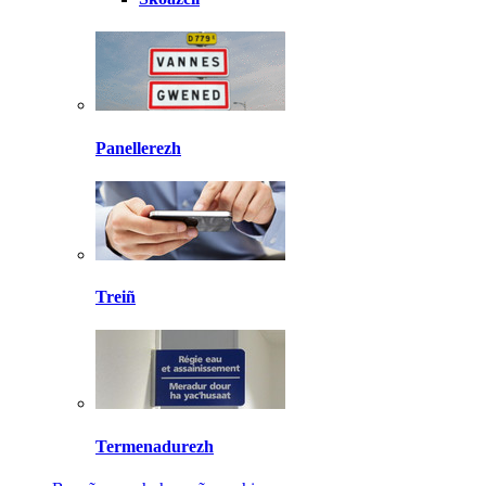
Panellerezh
Treiñ
Termenadurezh