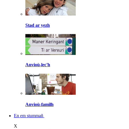
Stad ar yezh
Anvioù-lec'h
Anvioù-familh
En em stummañ
X