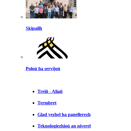
Skipailh
Poloù ha servijoù
Treiñ - Aliañ
Termbret
Glad yezhel ha panellerezh
Teknologiezhioù an niverel