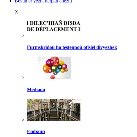
Bevañ er yezh, harpañ anezhi
X
Furmskridoù ha testennoù ofisiel divyezhek
Mediaoù
Embann