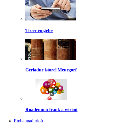
Troer emgefre
Geriadur istorel Meurgorf
Roadennoù frank a wirioù
Embannadurioù