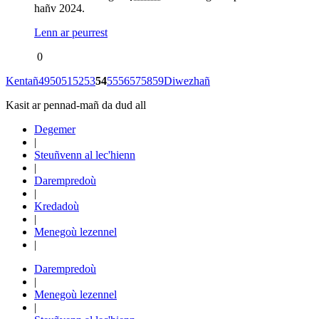
hañv 2024.
Lenn ar peurrest
0
Kentañ
49
50
51
52
53
54
55
56
57
58
59
Diwezhañ
Kasit ar pennad-mañ da dud all
Degemer
|
Steuñvenn al lec'hienn
|
Darempredoù
|
Kredadoù
|
Menegoù lezennel
|
Darempredoù
|
Menegoù lezennel
|