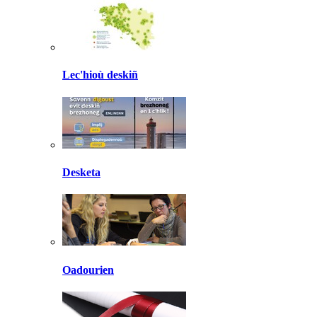
Lec'hioù deskiñ
Desketa
Oadourien