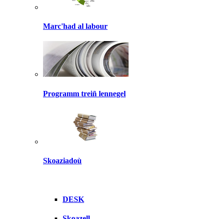
Marc'had al labour
Programm treiñ lennegel
Skoaziadoù
DESK
Skoazell