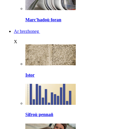
Marc'hadoù foran
Ar brezhoneg
X
Istor
Sifroù pennañ