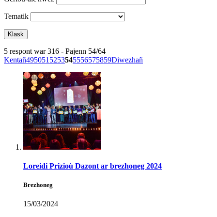
Tematik
5 respont war 316 - Pajenn 54/64
Kentañ
49
50
51
52
53
54
55
56
57
58
59
Diwezhañ
Loreidi Prizioù Dazont ar brezhoneg 2024
Brezhoneg
15/03/2024