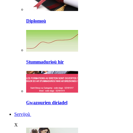
Diplomoù
Stummadurioù hir
Gwazourien diriadel
Servijoù
X