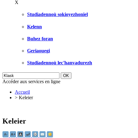
X
Studiadennoù sokioyezhoniel
Kelenn
Buhez foran
Geriaouegi
Studiadennoù lec'hanvadurezh
Accéder aux services en ligne
Accueil
>
Keleier
Keleier