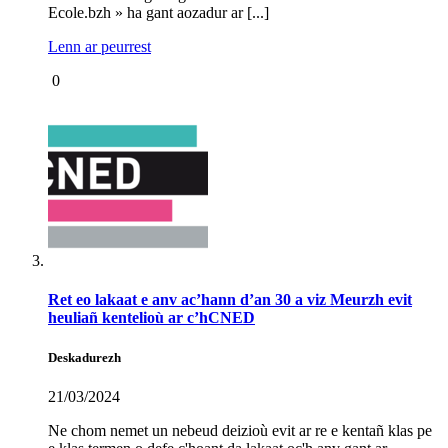
Ecole.bzh » ha gant aozadur ar [...]
Lenn ar peurrest
0
Ret eo lakaat e anv ac’hann d’an 30 a viz Meurzh evit
heuliañ kentelioù ar c’hCNED
Deskadurezh
21/03/2024
Ne chom nemet un nebeud deizioù evit ar re e kentañ klas pe