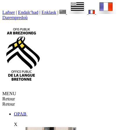
Lañser
|
Endalc'had
|
Enklask
|
Darempredoù
MENU
Retour
Retour
OPAB
X