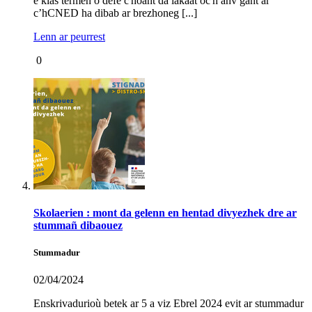
e klas termen o defe c'hoant da lakaat oc'h anv gant ar
c’hCNED ha dibab ar brezhoneg [...]
Lenn ar peurrest
0
Skolaerien : mont da gelenn en hentad divyezhek dre ar
stummañ dibaouez
Stummadur
02/04/2024
Enskrivadurioù betek ar 5 a viz Ebrel 2024 evit ar stummadur