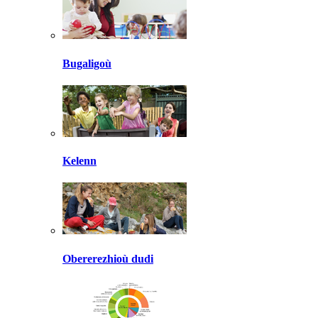
Bugaligoù
Kelenn
Obererezhioù dudi