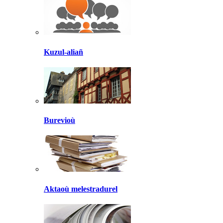
Kuzul-aliañ
Burevioù
Aktaoù melestradurel