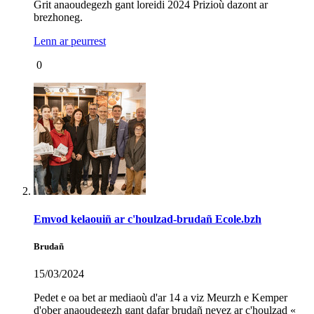
Grit anaoudegezh gant loreidi 2024 Prizioù dazont ar
brezhoneg.
Lenn ar peurrest
0
Emvod kelaouiñ ar c'houlzad-brudañ Ecole.bzh
Brudañ
15/03/2024
Pedet e oa bet ar mediaoù d'ar 14 a viz Meurzh e Kemper
d'ober anaoudegezh gant dafar brudañ nevez ar c'houlzad «