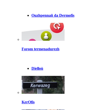
Ouzhpennañ da Dermofis
Forom termenadurezh
Dielloù
KerOfis