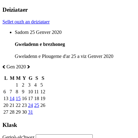
Deiziataer
Sellet ouzh an deiziataer
Sadorn 25 Genver 2020
Gweladenn e brezhoneg
Gweladenn e Plougerne d'ar 25 a viz Genver 2020
Gen 2020
L
M
M
Y
G
S
S
1
2
3
4
5
6
7
8
9
10
11
12
13
14
15
16
17
18
19
20
21
22
23
24
25
26
27
28
29
30
31
Klask
Gerioù-alc'hwez