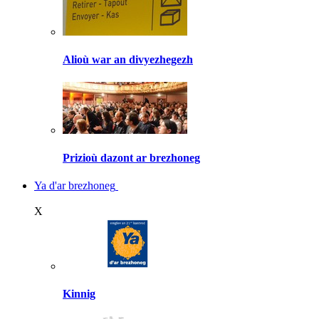
Alioù war an divyezhegezh
Prizioù dazont ar brezhoneg
Ya d'ar brezhoneg
X
Kinnig