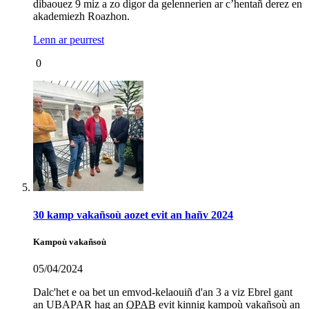
dibaouez 9 miz a zo digor da gelennerien ar c’hentañ derez en
akademiezh Roazhon.
Lenn ar peurrest
0
30 kamp vakañsoù aozet evit an hañv 2024
Kampoù vakañsoù
05/04/2024
Dalc'het e oa bet un emvod-kelaouiñ d'an 3 a viz Ebrel gant
an UBAPAR hag an
OPAB
evit kinnig kampoù vakañsoù an