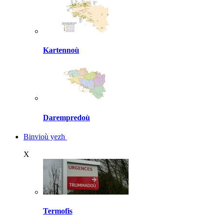
Kartennoù
Darempredoù
Binvioù yezh
X
Termofis