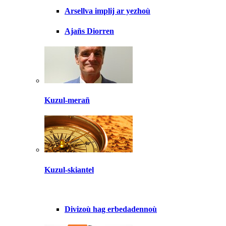
Arsellva implij ar yezhoù
Ajañs Diorren
Kuzul-merañ
Kuzul-skiantel
Divizoù hag erbedadennoù