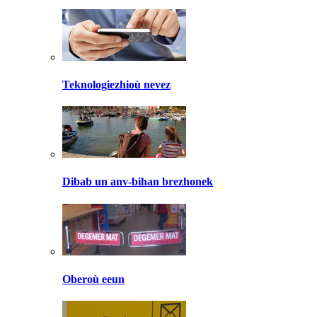
Teknologiezhioù nevez
Dibab un anv-bihan brezhonek
Oberoù eeun