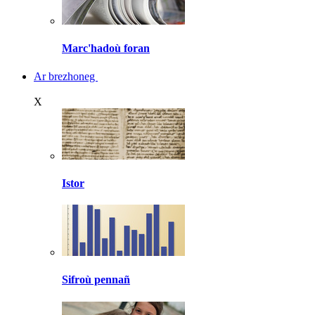
Marc'hadoù foran
Ar brezhoneg
X
Istor
Sifroù pennañ