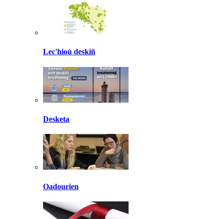
Lec'hioù deskiñ
Desketa
Oadourien