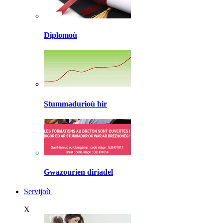
Diplomoù
Stummadurioù hir
Gwazourien diriadel
Servijoù
X