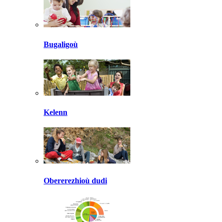
Bugaligoù
Kelenn
Obererezhioù dudi