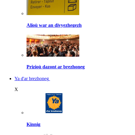
Alioù war an divyezhegezh
Prizioù dazont ar brezhoneg
Ya d'ar brezhoneg
X
Kinnig