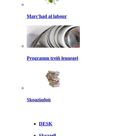
Marc'had al labour
Programm treiñ lennegel
Skoaziadoù
DESK
Skoazell