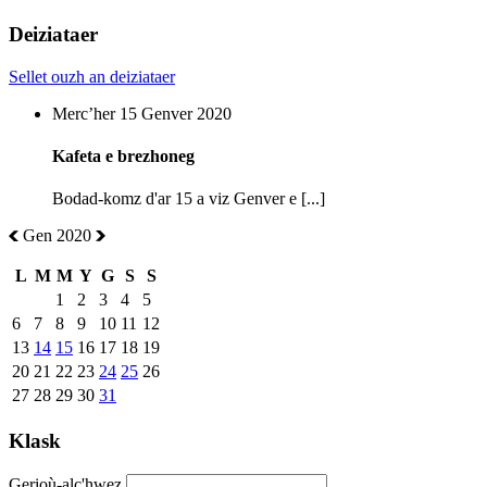
Deiziataer
Sellet ouzh an deiziataer
Mercʼher 15 Genver 2020
Kafeta e brezhoneg
Bodad-komz d'ar 15 a viz Genver e [...]
Gen 2020
L
M
M
Y
G
S
S
1
2
3
4
5
6
7
8
9
10
11
12
13
14
15
16
17
18
19
20
21
22
23
24
25
26
27
28
29
30
31
Klask
Gerioù-alc'hwez