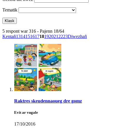
Tematik
5 respont war 316 - Pajenn 18/64
Kentañ
13
14
15
16
17
18
19
20
21
22
23
Diwezhañ
Raktres skeudennaoueg dre gomz
Evit ar vugale
17/10/2016