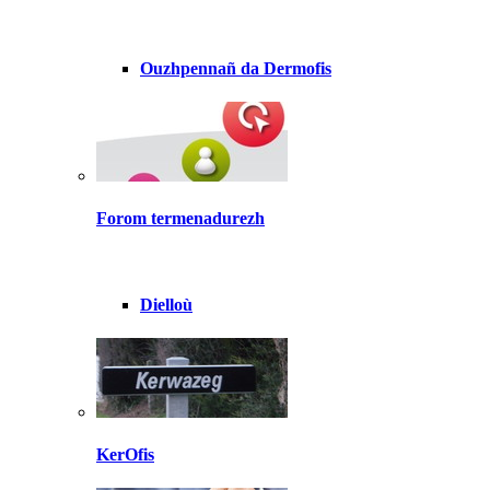
Ouzhpennañ da Dermofis
Forom termenadurezh
Dielloù
KerOfis