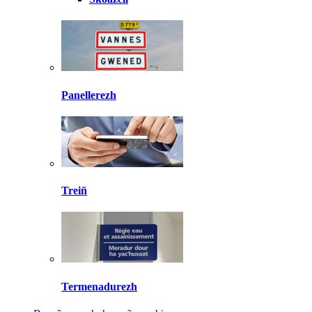
Panellerezh
Treiñ
Termenadurezh