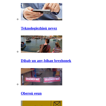
Teknologiezhioù nevez
Dibab un anv-bihan brezhonek
Oberoù eeun