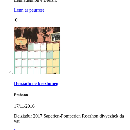
Lennadennoù e Breizh.
Lenn ar peurrest
0
Deiziadur e brezhoneg
Embann
17/11/2016
Deiziadur 2017 Saperien-Pomperien Roazhon divyezhek da
vat.