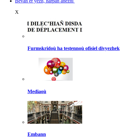
Bevañ er yezh, harpañ anezhi
X
Furmskridoù ha testennoù ofisiel divyezhek
Mediaoù
Embann