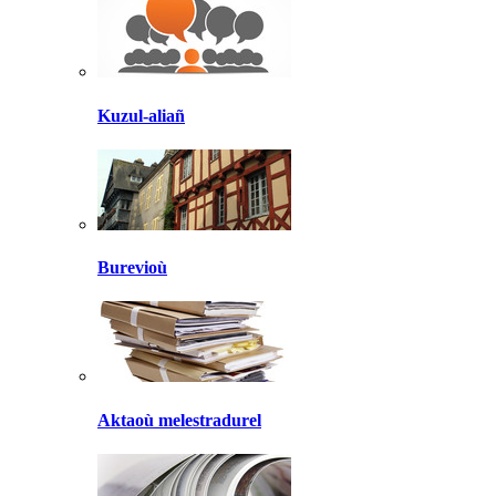
Kuzul-aliañ
Burevioù
Aktaoù melestradurel