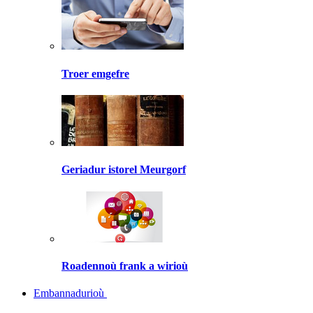
Troer emgefre
Geriadur istorel Meurgorf
Roadennoù frank a wirioù
Embannadurioù