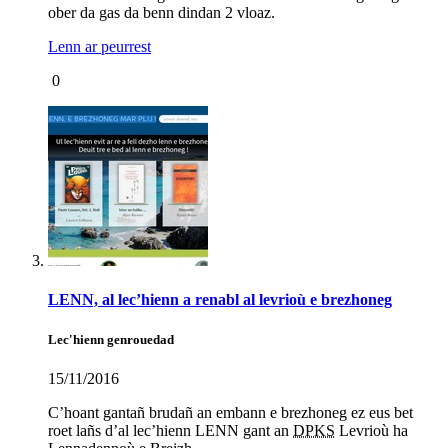
ober da gas da benn dindan 2 vloaz.
Lenn ar peurrest
0
LENN, al lec’hienn a renabl al levrioù e brezhoneg
Lec'hienn genrouedad
15/11/2016
C’hoant gantañ brudañ an embann e brezhoneg ez eus bet
roet lañs d’al lec’hienn LENN gant an
DPKS
Levrioù ha