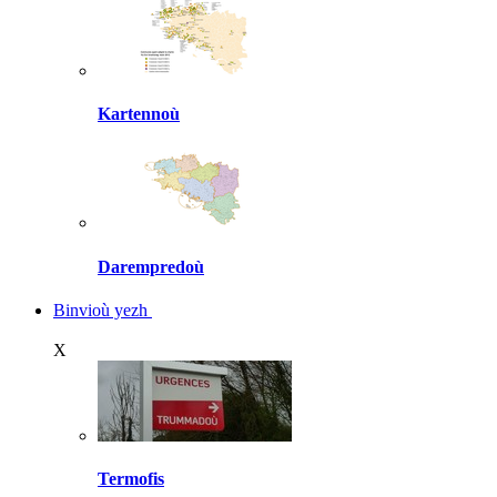
Kartennoù
Darempredoù
Binvioù yezh
X
Termofis