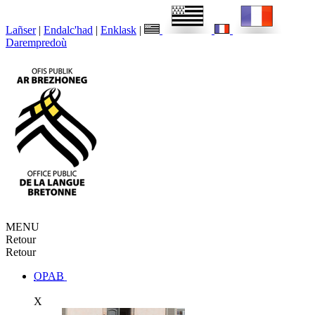
Lañser
|
Endalc'had
|
Enklask
|
Darempredoù
MENU
Retour
Retour
OPAB
X