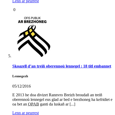
Lenn ar peurrest
0
Skoazell d’an treiñ oberennoù lennegel : 18 titl embannet
Lennegezh
05/12/2016
E 2013 he doa divizet Rannvro Breizh broudañ an treiñ
oberennoù lennegel eus glad ar bed e brezhoneg ha kefridiet e
oa bet an
OPAB
ganti da luskañ ar [...]
Lenn ar peurrest