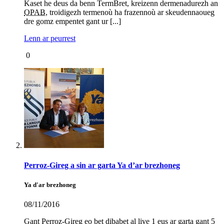
Kaset he deus da benn TermBret, kreizenn dermenadurezh an
OPAB
, troidigezh termenoù ha frazennoù ar skeudennaoueg
dre gomz empentet gant ur [...]
Lenn ar peurrest
0
Perroz-Gireg a sin ar garta Ya d’ar brezhoneg
Ya d'ar brezhoneg
08/11/2016
Gant Perroz-Gireg eo bet dibabet al live 1 eus ar garta gant 5