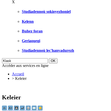
X
Studiadennoù sokioyezhoniel
Kelenn
Buhez foran
Geriaouegi
Studiadennoù lec'hanvadurezh
Accéder aux services en ligne
Accueil
>
Keleier
Keleier