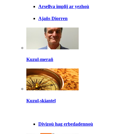
Arsellva implij ar yezhoù
Ajañs Diorren
Kuzul-merañ
Kuzul-skiantel
Divizoù hag erbedadennoù