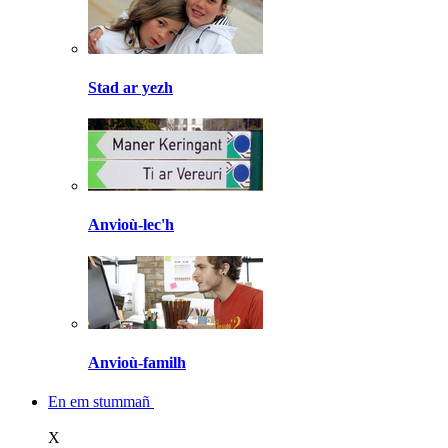
Stad ar yezh
Anvioù-lec'h
Anvioù-familh
En em stummañ
X