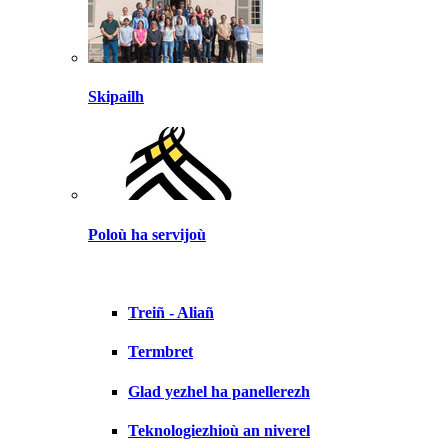
Skipailh
Poloù ha servijoù
Treiñ - Aliañ
Termbret
Glad yezhel ha panellerezh
Teknologiezhioù an niverel