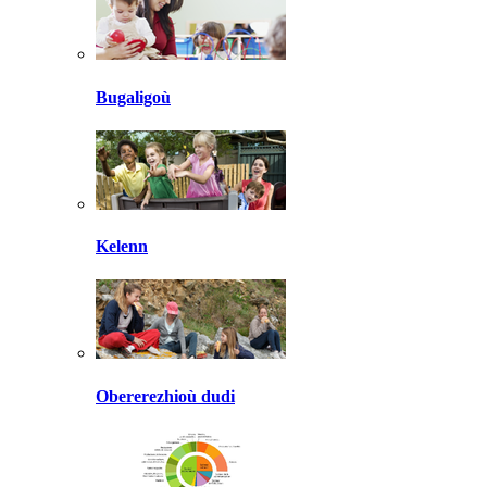
Bugaligoù
Kelenn
Obererezhioù dudi