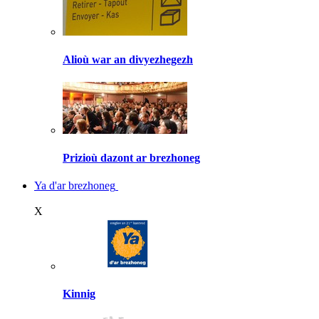
Alioù war an divyezhegezh
Prizioù dazont ar brezhoneg
Ya d'ar brezhoneg
X
Kinnig