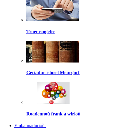
Troer emgefre
Geriadur istorel Meurgorf
Roadennoù frank a wirioù
Embannadurioù