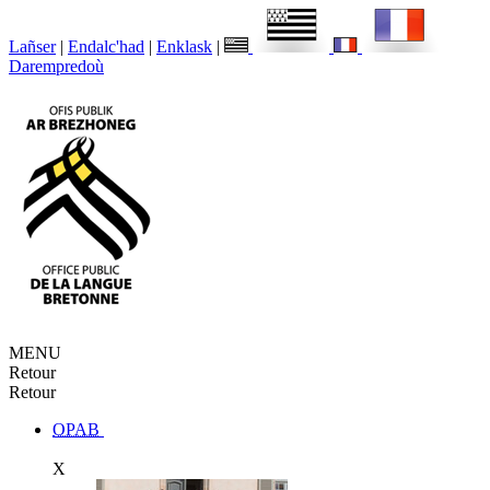
Lañser
|
Endalc'had
|
Enklask
|
Darempredoù
MENU
Retour
Retour
OPAB
X