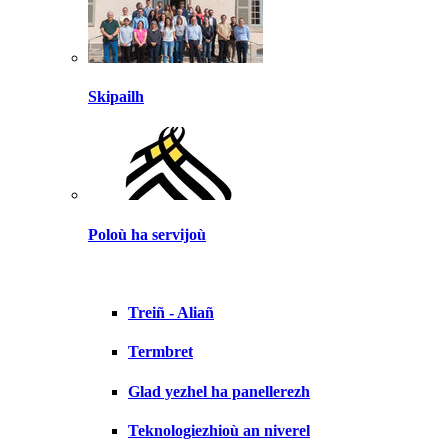
Skipailh
Poloù ha servijoù
Treiñ - Aliañ
Termbret
Glad yezhel ha panellerezh
Teknologiezhioù an niverel