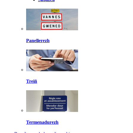
Panellerezh
Treiñ
Termenadurezh