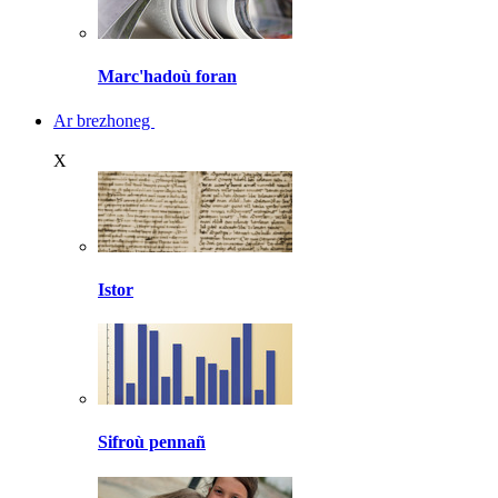
Marc'hadoù foran
Ar brezhoneg
X
Istor
Sifroù pennañ