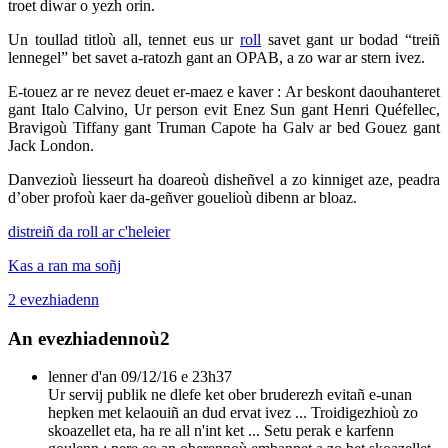
troet diwar o yezh orin.
Un toullad titloù all, tennet eus ur
roll
savet gant ur bodad “treiñ
lennegel” bet savet a-ratozh gant an OPAB, a zo war ar stern ivez.
E-touez ar re nevez deuet er-maez e kaver : Ar beskont daouhanteret
gant Italo Calvino, Ur person evit Enez Sun gant Henri Quéfellec,
Bravigoù Tiffany gant Truman Capote ha Galv ar bed Gouez gant
Jack London.
Danvezioù liesseurt ha doareoù disheñvel a zo kinniget aze, peadra
d’ober profoù kaer da-geñver gouelioù dibenn ar bloaz.
distreiñ da roll ar c'heleier
Kas a ran ma soñj
2
evezhiadenn
An evezhiadennoù
2
lenner
d'an 09/12/16 e 23h37
Ur servij publik ne dlefe ket ober bruderezh evitañ e-unan
hepken met kelaouiñ an dud ervat ivez ... Troidigezhioù zo
skoazellet eta, ha re all n'int ket ... Setu perak e karfenn