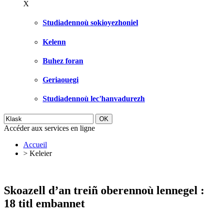
X
Studiadennoù sokioyezhoniel
Kelenn
Buhez foran
Geriaouegi
Studiadennoù lec'hanvadurezh
Accéder aux services en ligne
Accueil
>
Keleier
Skoazell d’an treiñ oberennoù lennegel :
18 titl embannet