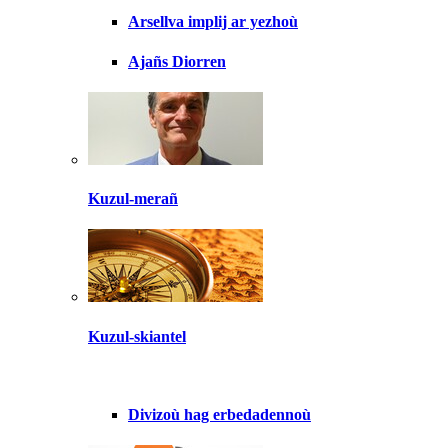
Arsellva implij ar yezhoù
Ajañs Diorren
Kuzul-merañ
Kuzul-skiantel
Divizoù hag erbedadennoù