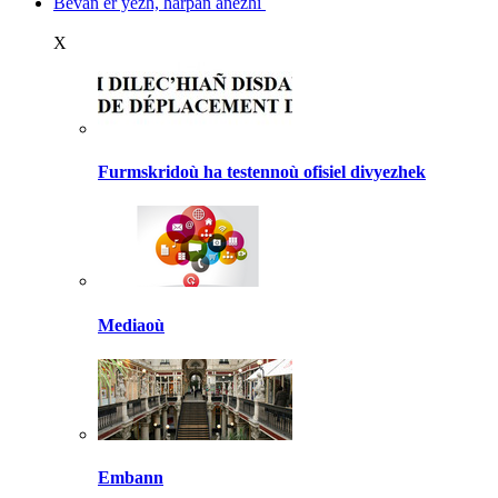
Bevañ er yezh, harpañ anezhi
X
Furmskridoù ha testennoù ofisiel divyezhek
Mediaoù
Embann