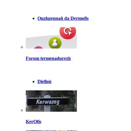
Ouzhpennañ da Dermofis
Forom termenadurezh
Dielloù
KerOfis