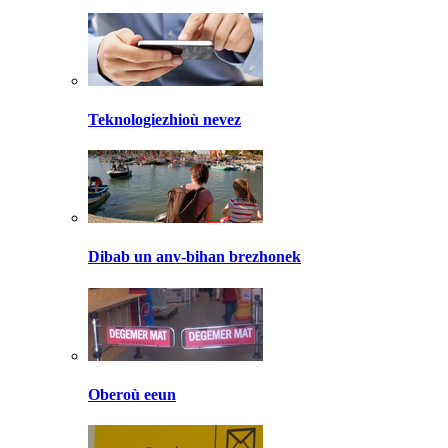
Teknologiezhioù nevez
Dibab un anv-bihan brezhonek
Oberoù eeun