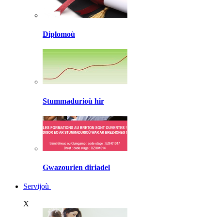
Diplomoù
Stummadurioù hir
Gwazourien diriadel
Servijoù
X