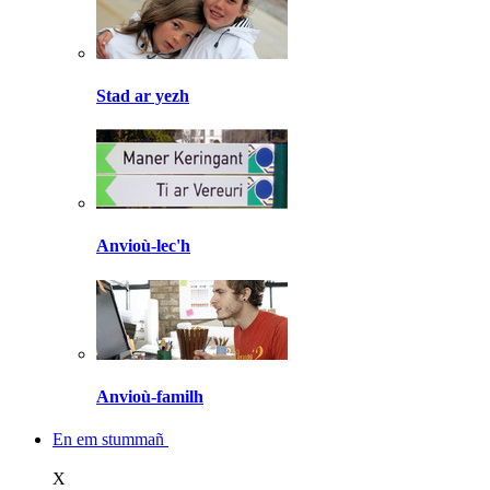
Stad ar yezh
Anvioù-lec'h
Anvioù-familh
En em stummañ
X