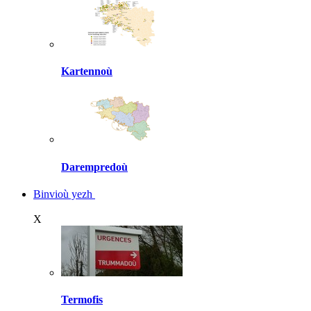
Kartennoù
Darempredoù
Binvioù yezh
X
Termofis