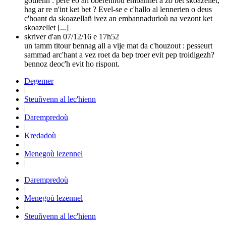
goulenn : pere eo an oberennoù embannet a zo bet skoazellet,
hag ar re n'int ket bet ? Evel-se e c'hallo al lennerien o deus
c'hoant da skoazellañ ivez an embannadurioù na vezont ket
skoazellet [...]
skriver
d'an 07/12/16 e 17h52
un tamm titour bennag all a vije mat da c'houzout : pesseurt
sammad arc'hant a vez roet da bep troer evit pep troidigezh?
bennoz deoc'h evit ho rispont.
Degemer
|
Steuñvenn al lec'hienn
|
Darempredoù
|
Kredadoù
|
Menegoù lezennel
|
Darempredoù
|
Menegoù lezennel
|
Steuñvenn al lec'hienn