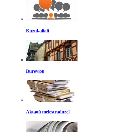
Kuzul-aliañ
Burevioù
Aktaoù melestradurel