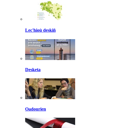
Lec'hioù deskiñ
Desketa
Oadourien