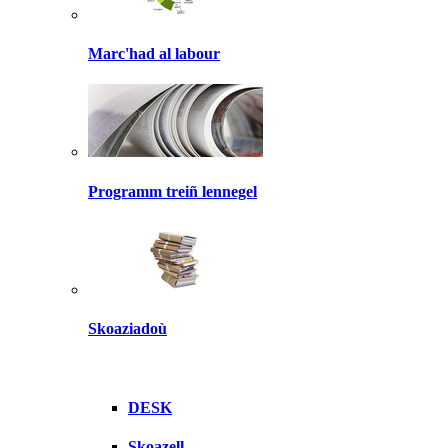
Marc'had al labour
Programm treiñ lennegel
Skoaziadoù
DESK
Skoazell