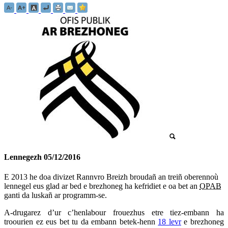
Lennegezh
05/12/2016
E 2013 he doa divizet Rannvro Breizh broudañ an treiñ oberennoù
lennegel eus glad ar bed e brezhoneg ha kefridiet e oa bet an
OPAB
ganti da luskañ ar programm-se.
A-drugarez d’ur c’henlabour frouezhus etre tiez-embann ha
troourien ez eus bet tu da embann betek-henn
18 levr
e brezhoneg