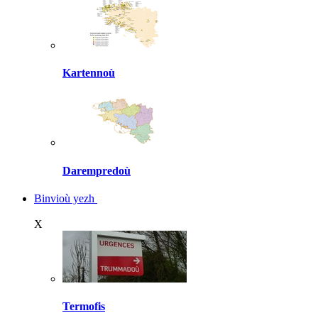
Kartennoù
Darempredoù
Binvioù yezh
X
Termofis