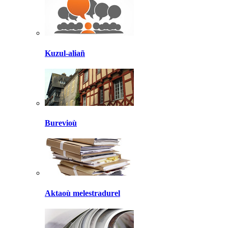
Kuzul-aliañ
Burevioù
Aktaoù melestradurel