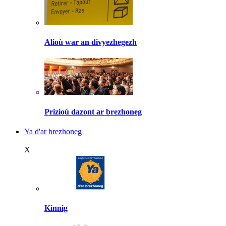
Alioù war an divyezhegezh
Prizioù dazont ar brezhoneg
Ya d'ar brezhoneg
X
Kinnig