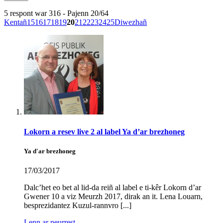
5 respont war 316 - Pajenn 20/64
Kentañ
15
16
17
18
19
20
21
22
23
24
25
Diwezhañ
Lokorn a resev live 2 al label Ya d’ar brezhoneg
Ya d'ar brezhoneg
17/03/2017
Dalc’het eo bet al lid-da reiñ al label e ti-kêr Lokorn d’ar
Gwener 10 a viz Meurzh 2017, dirak an it. Lena Louarn,
besprezidantez Kuzul-rannvro [...]
Lenn ar peurrest