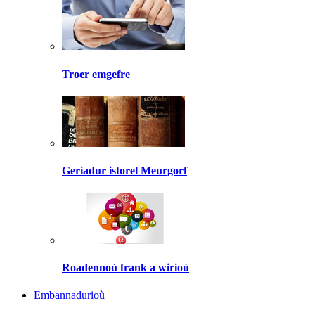
Troer emgefre
Geriadur istorel Meurgorf
Roadennoù frank a wirioù
Embannadurioù