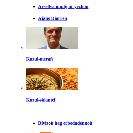
Arsellva implij ar yezhoù
Ajañs Diorren
Kuzul-merañ
Kuzul-skiantel
Divizoù hag erbedadennoù