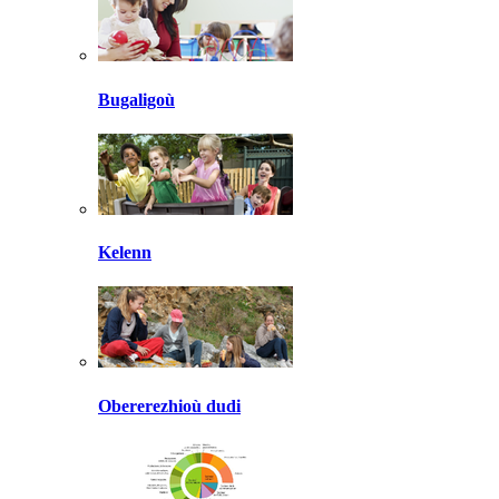
Bugaligoù
Kelenn
Obererezhioù dudi