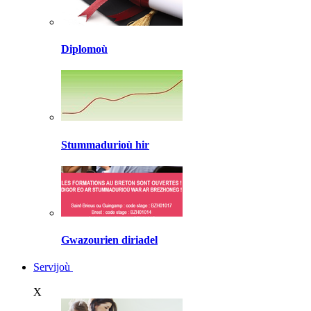
Diplomoù
Stummadurioù hir
Gwazourien diriadel
Servijoù
X