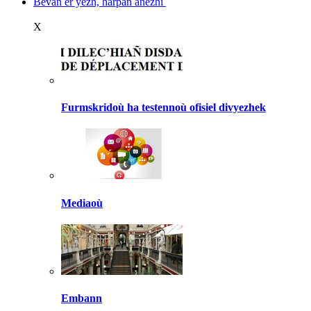
Bevañ er yezh, harpañ anezhi
X
Furmskridoù ha testennoù ofisiel divyezhek
Mediaoù
Embann