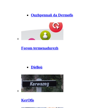
Ouzhpennañ da Dermofis
Forom termenadurezh
Dielloù
KerOfis