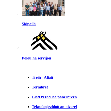
Skipailh
Poloù ha servijoù
Treiñ - Aliañ
Termbret
Glad yezhel ha panellerezh
Teknologiezhioù an niverel