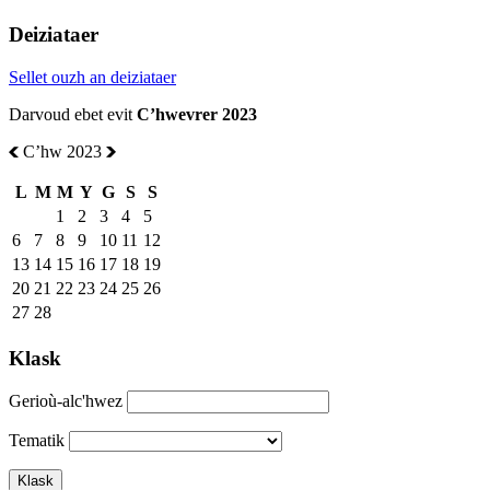
Deiziataer
Sellet ouzh an deiziataer
Darvoud ebet evit
Cʼhwevrer 2023
Cʼhw 2023
L
M
M
Y
G
S
S
1
2
3
4
5
6
7
8
9
10
11
12
13
14
15
16
17
18
19
20
21
22
23
24
25
26
27
28
Klask
Gerioù-alc'hwez
Tematik