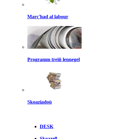
Marc'had al labour
Programm treiñ lennegel
Skoaziadoù
DESK
Skoazell