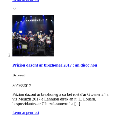
0
Prizioù dazont ar brezhoneg 2017 : an disoc'hoù
Darvoud
30/03/2017
Prizioù dazont ar brezhoneg a oa bet roet d'ar Gwener 24 a
viz Meurzh 2017 e Lannuon dirak an it. L. Louarn,
besprezidantez ar C'huzul-rannvro ha [...]
Lenn ar peurrest