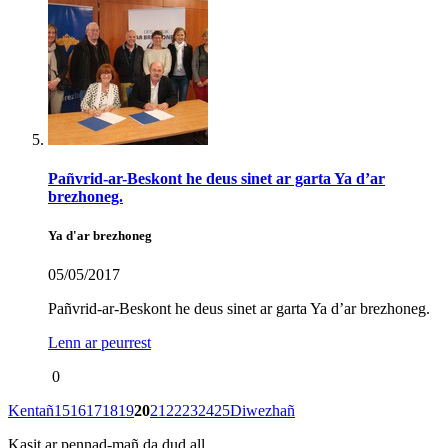
Pañvrid-ar-Beskont he deus sinet ar garta Ya d’ar
brezhoneg.
Ya d'ar brezhoneg
05/05/2017
Pañvrid-ar-Beskont he deus sinet ar garta Ya d’ar brezhoneg.
Lenn ar peurrest
0
Kentañ
15
16
17
18
19
20
21
22
23
24
25
Diwezhañ
Kasit ar pennad-mañ da dud all