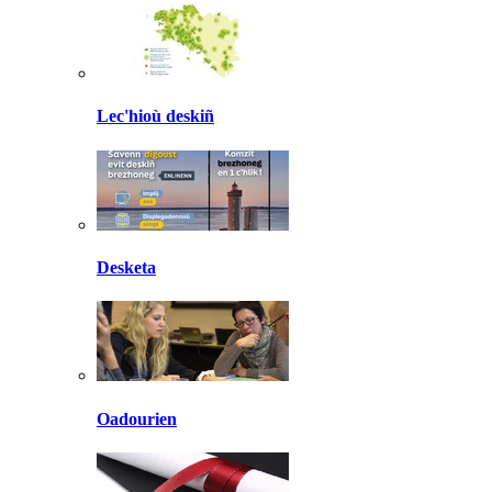
Lec'hioù deskiñ
Desketa
Oadourien