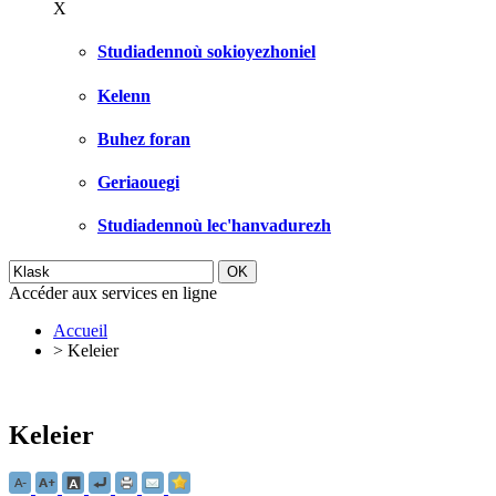
X
Studiadennoù sokioyezhoniel
Kelenn
Buhez foran
Geriaouegi
Studiadennoù lec'hanvadurezh
Accéder aux services en ligne
Accueil
>
Keleier
Keleier