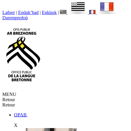
Lañser
|
Endalc'had
|
Enklask
|
Darempredoù
MENU
Retour
Retour
OPAB
X