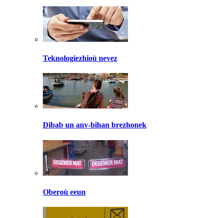
Teknologiezhioù nevez
Dibab un anv-bihan brezhonek
Oberoù eeun