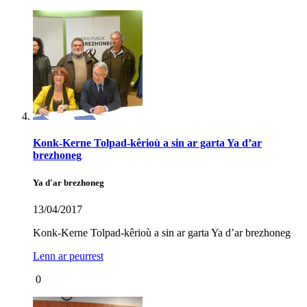
Konk-Kerne Tolpad-kêrioù a sin ar garta Ya d’ar
brezhoneg
Ya d'ar brezhoneg
13/04/2017
Konk-Kerne Tolpad-kêrioù a sin ar garta Ya d’ar brezhoneg
Lenn ar peurrest
0