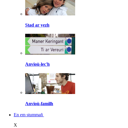
Stad ar yezh
Anvioù-lec'h
Anvioù-familh
En em stummañ
X