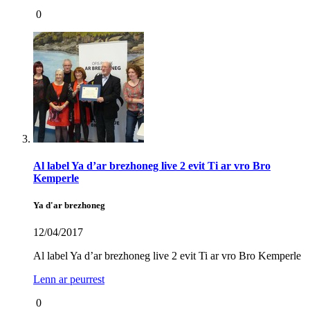
0
Al label Ya d’ar brezhoneg live 2 evit Ti ar vro Bro
Kemperle
Ya d'ar brezhoneg
12/04/2017
Al label Ya d’ar brezhoneg live 2 evit Ti ar vro Bro Kemperle
Lenn ar peurrest
0