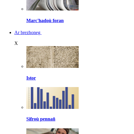
Marc'hadoù foran
Ar brezhoneg
X
Istor
Sifroù pennañ