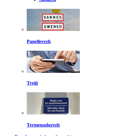
Panellerezh
Treiñ
Termenadurezh