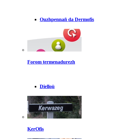
Ouzhpennañ da Dermofis
Forom termenadurezh
Dielloù
KerOfis