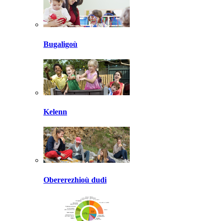
Bugaligoù
Kelenn
Obererezhioù dudi