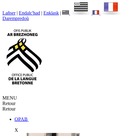
Lañser
|
Endalc'had
|
Enklask
|
Darempredoù
MENU
Retour
Retour
OPAB
X