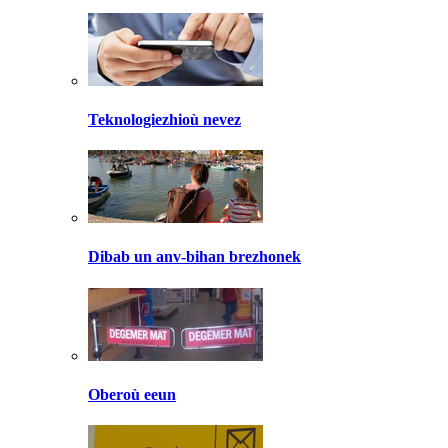
Teknologiezhioù nevez
Dibab un anv-bihan brezhonek
Oberoù eeun