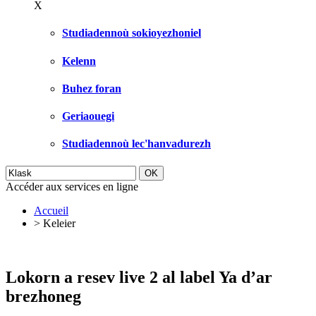
X
Studiadennoù sokioyezhoniel
Kelenn
Buhez foran
Geriaouegi
Studiadennoù lec'hanvadurezh
Accéder aux services en ligne
Accueil
>
Keleier
Lokorn a resev live 2 al label Ya d’ar
brezhoneg