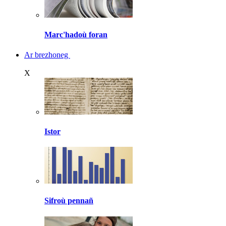
Marc'hadoù foran
Ar brezhoneg
X
Istor
Sifroù pennañ