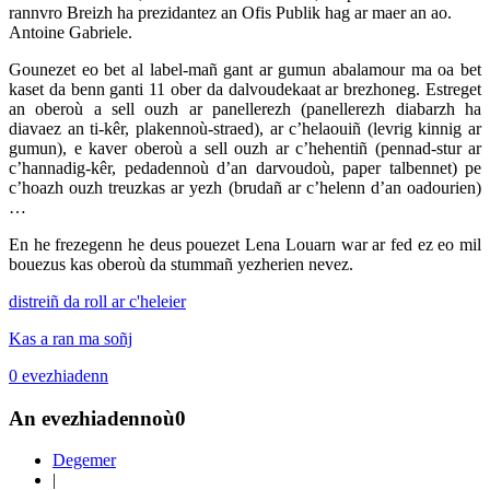
rannvro Breizh ha prezidantez an Ofis Publik hag ar maer an ao.
Antoine Gabriele.
Gounezet eo bet al label-mañ gant ar gumun abalamour ma oa bet
kaset da benn ganti 11 ober da dalvoudekaat ar brezhoneg. Estreget
an oberoù a sell ouzh ar panellerezh (panellerezh diabarzh ha
diavaez an ti-kêr, plakennoù-straed), ar c’helaouiñ (levrig kinnig ar
gumun), e kaver oberoù a sell ouzh ar c’hehentiñ (pennad-stur ar
c’hannadig-kêr, pedadennoù d’an darvoudoù, paper talbennet) pe
c’hoazh ouzh treuzkas ar yezh (brudañ ar c’helenn d’an oadourien)
…
En he frezegenn he deus pouezet Lena Louarn war ar fed ez eo mil
bouezus kas oberoù da stummañ yezherien nevez.
distreiñ da roll ar c'heleier
Kas a ran ma soñj
0
evezhiadenn
An evezhiadennoù
0
Degemer
|