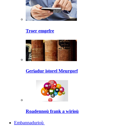
Troer emgefre
Geriadur istorel Meurgorf
Roadennoù frank a wirioù
Embannadurioù