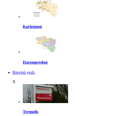
Kartennoù
Darempredoù
Binvioù yezh
X
Termofis