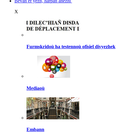
Bevañ er yezh, harpañ anezhi
X
Furmskridoù ha testennoù ofisiel divyezhek
Mediaoù
Embann