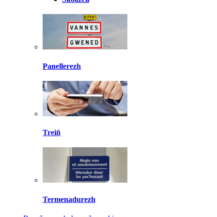
Panellerezh
Treiñ
Termenadurezh