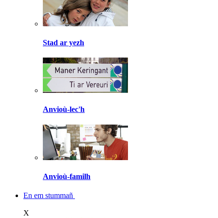
Stad ar yezh
Anvioù-lec'h
Anvioù-familh
En em stummañ
X