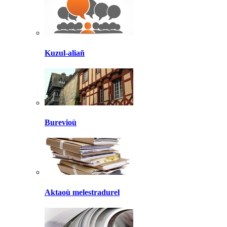
Kuzul-aliañ
Burevioù
Aktaoù melestradurel