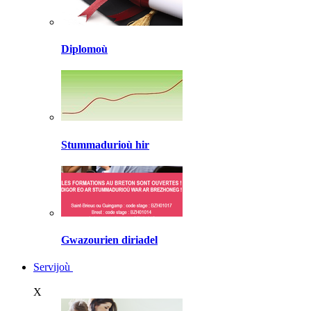
Diplomoù
Stummadurioù hir
Gwazourien diriadel
Servijoù
X