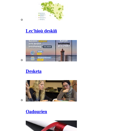
Lec'hioù deskiñ
Desketa
Oadourien