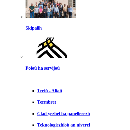
Skipailh
Poloù ha servijoù
Treiñ - Aliañ
Termbret
Glad yezhel ha panellerezh
Teknologiezhioù an niverel