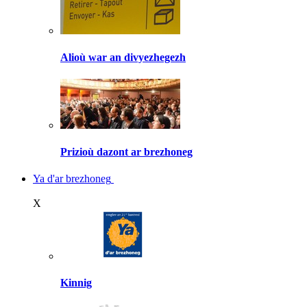
Alioù war an divyezhegezh
Prizioù dazont ar brezhoneg
Ya d'ar brezhoneg
X
Kinnig