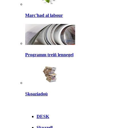
Marc'had al labour
Programm treiñ lennegel
Skoaziadoù
DESK
Skoazell