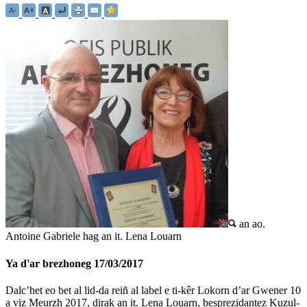
an ao.
Antoine Gabriele hag an it. Lena Louarn
Ya d'ar brezhoneg
17/03/2017
Dalc’het eo bet al lid-da reiñ al label e ti-kêr Lokorn d’ar Gwener 10
a viz Meurzh 2017, dirak an it. Lena Louarn, besprezidantez Kuzul-