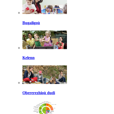
Bugaligoù
Kelenn
Obererezhioù dudi