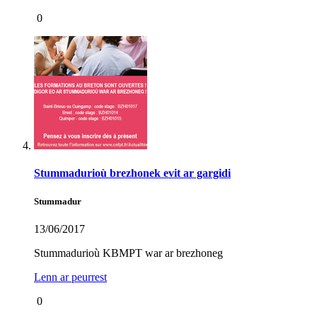
0
Stummadurioù brezhonek evit ar gargidi
Stummadur
13/06/2017
Stummadurioù KBMPT war ar brezhoneg
Lenn ar peurrest
0