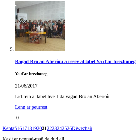
Bagad Bro an Aberioù a resev al label Ya d’ar brezhoneg
Ya d'ar brezhoneg
21/06/2017
Lid-reiñ al label live 1 da vagad Bro an Aberioù
Lenn ar peurrest
0
Kentañ
16
17
18
19
20
21
22
23
24
25
26
Diwezhañ
Kasit ar pennad-mañ da dud all