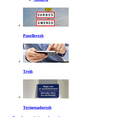
Panellerezh
Treiñ
Termenadurezh