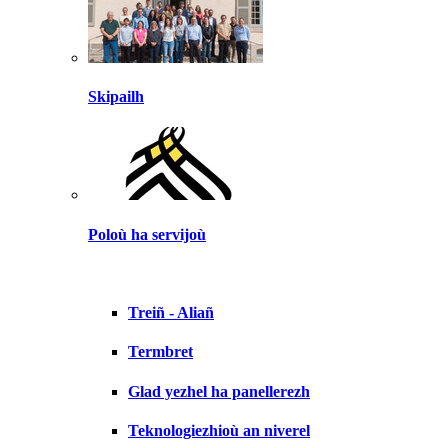
Skipailh
Poloù ha servijoù
Treiñ - Aliañ
Termbret
Glad yezhel ha panellerezh
Teknologiezhioù an niverel