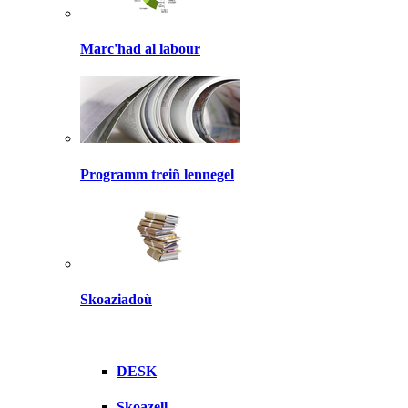
Marc'had al labour
Programm treiñ lennegel
Skoaziadoù
DESK
Skoazell