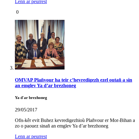
Lenn ar peurrest
0
OMVAP Plañvour ha teir c’hevredigezh ezel outañ a sin
an emglev Ya d’ar brezhoneg
Ya d'ar brezhoneg
29/05/2017
Ofis-kêr evit Buhez kevredigezhioù Plañvour er Mor-Bihan a
zo o paouez sinañ an emglev Ya d’ar brezhoneg
Lenn ar peurrest