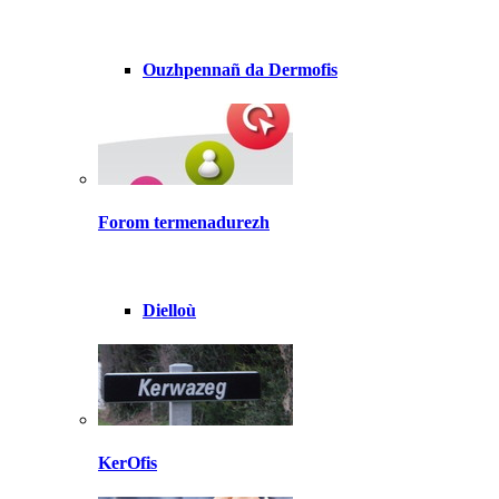
Ouzhpennañ da Dermofis
Forom termenadurezh
Dielloù
KerOfis