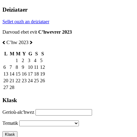
Deiziataer
Sellet ouzh an deiziataer
Darvoud ebet evit
Cʼhwevrer 2023
Cʼhw 2023
L
M
M
Y
G
S
S
1
2
3
4
5
6
7
8
9
10
11
12
13
14
15
16
17
18
19
20
21
22
23
24
25
26
27
28
Klask
Gerioù-alc'hwez
Tematik