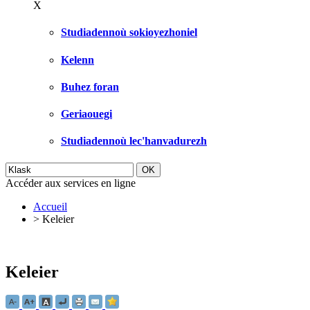
X
Studiadennoù sokioyezhoniel
Kelenn
Buhez foran
Geriaouegi
Studiadennoù lec'hanvadurezh
Accéder aux services en ligne
Accueil
>
Keleier
Keleier