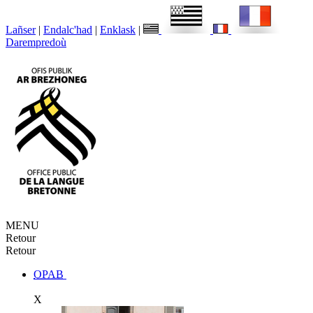
Lañser
|
Endalc'had
|
Enklask
|
Darempredoù
MENU
Retour
Retour
OPAB
X