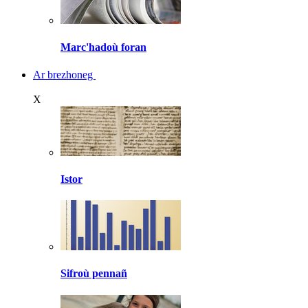
Marc'hadoù foran
Ar brezhoneg
X
Istor
Sifroù pennañ