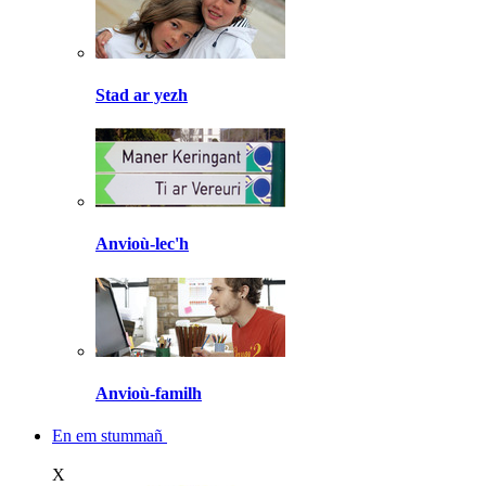
Stad ar yezh
Anvioù-lec'h
Anvioù-familh
En em stummañ
X