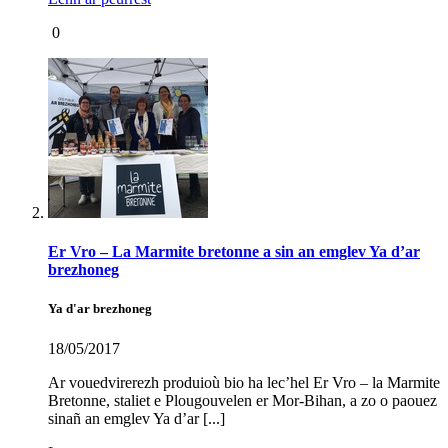
0
Er Vro – La Marmite bretonne a sin an emglev Ya d’ar
brezhoneg
Ya d'ar brezhoneg
18/05/2017
Ar vouedvirerezh produioù bio ha lec’hel Er Vro – la Marmite
Bretonne, staliet e Plougouvelen er Mor-Bihan, a zo o paouez
sinañ an emglev Ya d’ar [...]