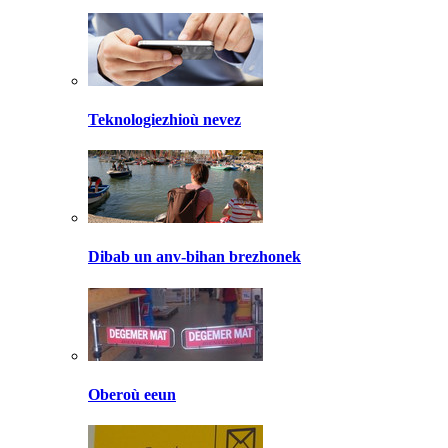
Teknologiezhioù nevez
Dibab un anv-bihan brezhonek
Oberoù eeun