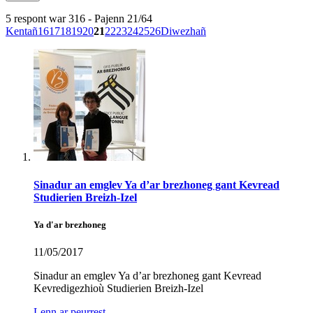
5 respont war 316 - Pajenn 21/64
Kentañ
16
17
18
19
20
21
22
23
24
25
26
Diwezhañ
Sinadur an emglev Ya d’ar brezhoneg gant Kevread
Studierien Breizh-Izel
Ya d'ar brezhoneg
11/05/2017
Sinadur an emglev Ya d’ar brezhoneg gant Kevread
Kevredigezhioù Studierien Breizh-Izel
Lenn ar peurrest