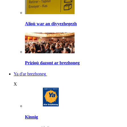
Alioù war an divyezhegezh
Prizioù dazont ar brezhoneg
Ya d'ar brezhoneg
X
Kinnig