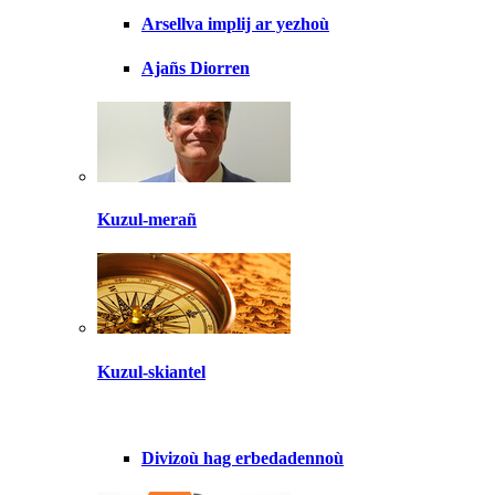
Arsellva implij ar yezhoù
Ajañs Diorren
Kuzul-merañ
Kuzul-skiantel
Divizoù hag erbedadennoù