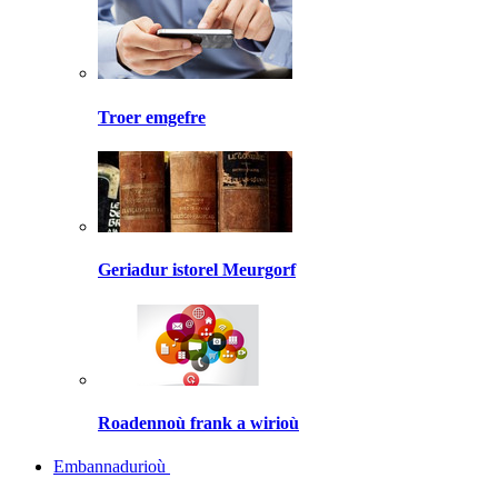
Troer emgefre
Geriadur istorel Meurgorf
Roadennoù frank a wirioù
Embannadurioù