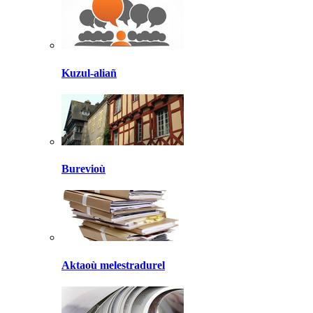
Kuzul-aliañ
Burevioù
Aktaoù melestradurel