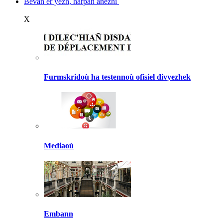
Bevañ er yezh, harpañ anezhi
X
Furmskridoù ha testennoù ofisiel divyezhek
Mediaoù
Embann