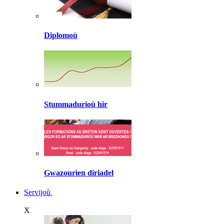
Diplomoù
Stummadurioù hir
Gwazourien diriadel
Servijoù
X