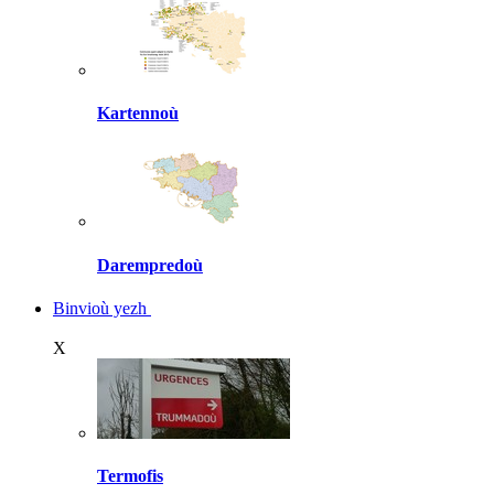
Kartennoù
Darempredoù
Binvioù yezh
X
Termofis