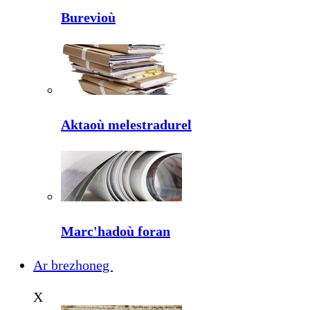
Burevioù
Aktaoù melestradurel
Marc'hadoù foran
Ar brezhoneg
X