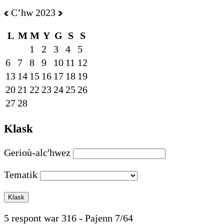
Cʼhw 2023
L
M
M
Y
G
S
S
1
2
3
4
5
6
7
8
9
10
11
12
13
14
15
16
17
18
19
20
21
22
23
24
25
26
27
28
Klask
Gerioù-alc'hwez
Tematik
5 respont war 316 - Pajenn 7/64