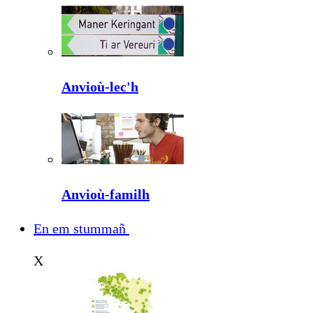
Anvioù-lec'h
Anvioù-familh
En em stummañ
X