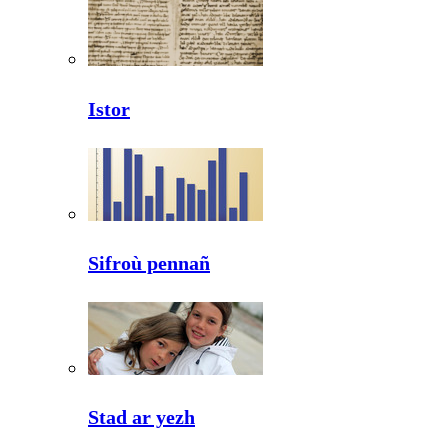
Istor
Sifroù pennañ
Stad ar yezh