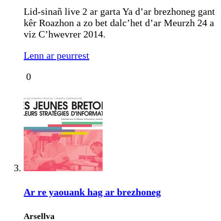
Lid-sinañ live 2 ar garta Ya d’ar brezhoneg gant
kêr Roazhon a zo bet dalc’het d’ar Meurzh 24 a
viz C’hwevrer 2014.
Lenn ar peurrest
0
Ar re yaouank hag ar brezhoneg
Arsellva