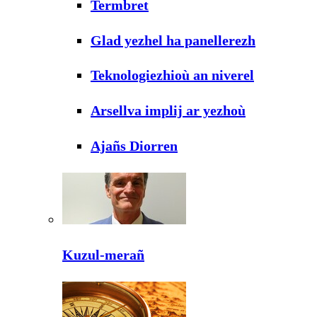
Termbret
Glad yezhel ha panellerezh
Teknologiezhioù an niverel
Arsellva implij ar yezhoù
Ajañs Diorren
Kuzul-merañ