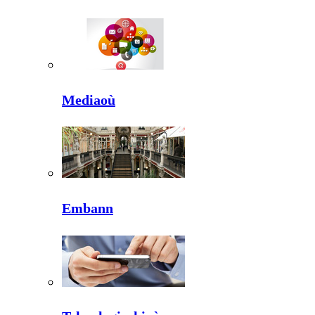
Mediaoù
Embann