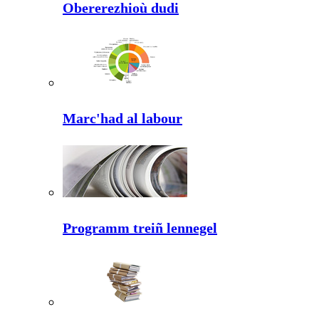
Obererezhioù dudi
Marc'had al labour
Programm treiñ lennegel