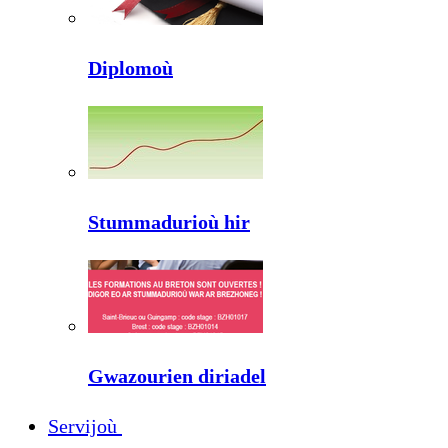
Diplomoù
Stummadurioù hir
Gwazourien diriadel
Servijoù