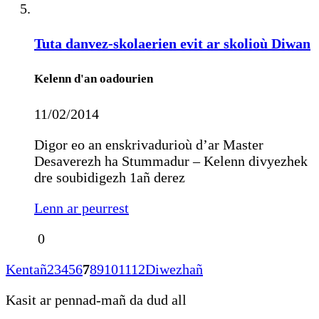
Tuta danvez-skolaerien evit ar skolioù Diwan
Kelenn d'an oadourien
11/02/2014
Digor eo an enskrivadurioù d’ar Master
Desaverezh ha Stummadur – Kelenn divyezhek
dre soubidigezh 1añ derez
Lenn ar peurrest
0
Kentañ
2
3
4
5
6
7
8
9
10
11
12
Diwezhañ
Kasit ar pennad-mañ da dud all