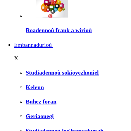
Roadennoù frank a wirioù
Embannadurioù
X
Studiadennoù sokioyezhoniel
Kelenn
Buhez foran
Geriaouegi
Studiadennoù lec'hanvadurezh