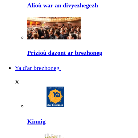
Alioù war an divyezhegezh
Prizioù dazont ar brezhoneg
Ya d'ar brezhoneg
X
Kinnig