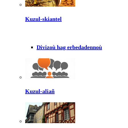
Kuzul-skiantel
Divizoù hag erbedadennoù
Kuzul-aliañ