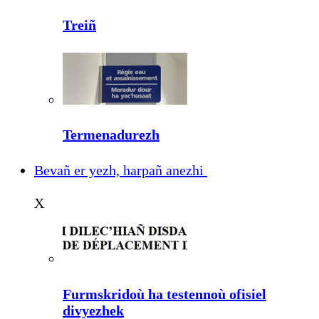
Treiñ
Termenadurezh
Bevañ er yezh, harpañ anezhi
X
Furmskridoù ha testennoù ofisiel
divyezhek