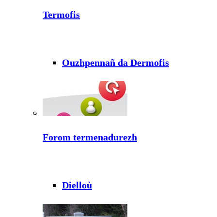
Termofis
Ouzhpennañ da Dermofis
Forom termenadurezh
Dielloù