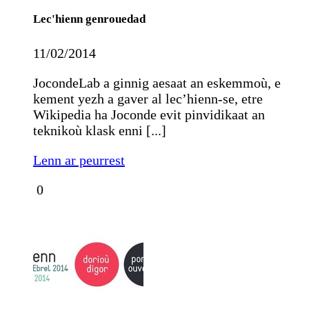
Lec'hienn genrouedad
11/02/2014
JocondeLab a ginnig aesaat an eskemmoù, e
kement yezh a gaver al lec’hienn-se, etre
Wikipedia ha Joconde evit pinvidikaat an
teknikoù klask enni [...]
Lenn ar peurrest
0