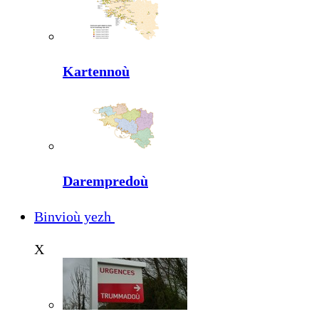
Kartennoù
Darempredoù
Binvioù yezh
X