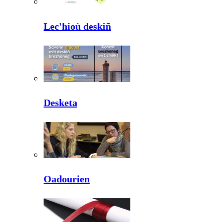
Lec'hioù deskiñ
Desketa
Oadourien