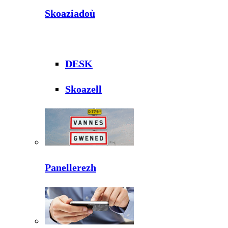
Skoaziadoù
DESK
Skoazell
Panellerezh