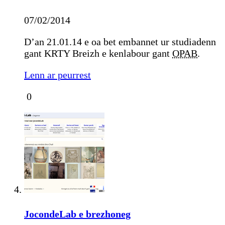
07/02/2014
D’an 21.01.14 e oa bet embannet ur studiadenn
gant KRTY Breizh e kenlabour gant
OPAB
.
Lenn ar peurrest
0
JocondeLab e brezhoneg