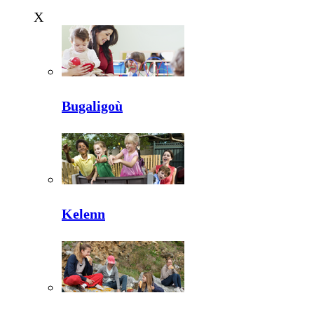
X
Bugaligoù
Kelenn