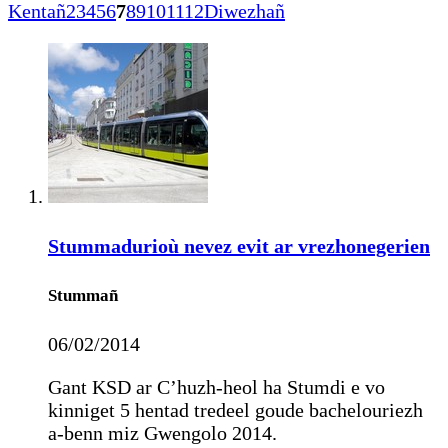
Kentañ
2
3
4
5
6
7
8
9
10
11
12
Diwezhañ
Stummadurioù nevez evit ar vrezhonegerien
Stummañ
06/02/2014
Gant KSD ar C’huzh-heol ha Stumdi e vo
kinniget 5 hentad tredeel goude bachelouriezh
a-benn miz Gwengolo 2014.