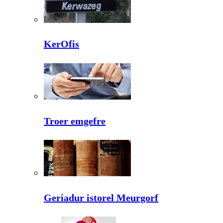
KerOfis
Troer emgefre
Geriadur istorel Meurgorf