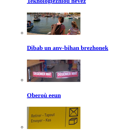
Teknologiezhioù nevez
Dibab un anv-bihan brezhonek
Oberoù eeun