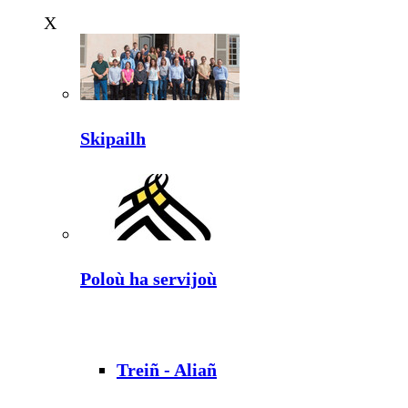
X
Skipailh
Poloù ha servijoù
Treiñ - Aliañ