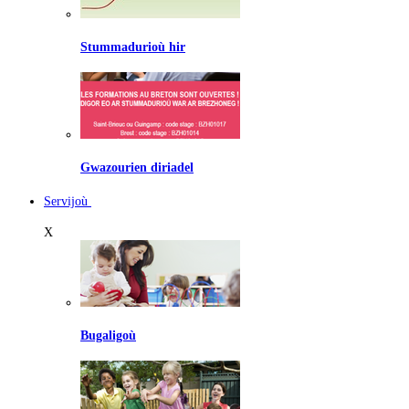
Stummadurioù hir
Gwazourien diriadel
Servijoù
X
Bugaligoù