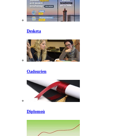
Desketa
Oadourien
Diplomoù