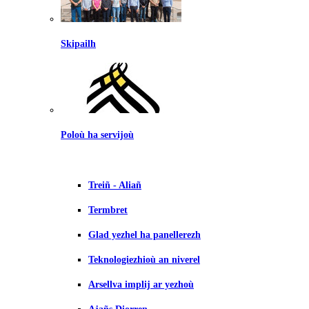
Skipailh
Poloù ha servijoù
Treiñ - Aliañ
Termbret
Glad yezhel ha panellerezh
Teknologiezhioù an niverel
Arsellva implij ar yezhoù