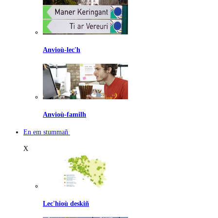
Anvioù-lec'h
Anvioù-familh
En em stummañ
X
Lec'hioù deskiñ