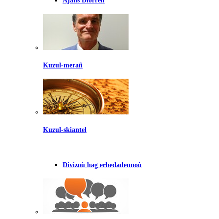
Ajañs Diorren
Kuzul-merañ
Kuzul-skiantel
Divizoù hag erbedadennoù