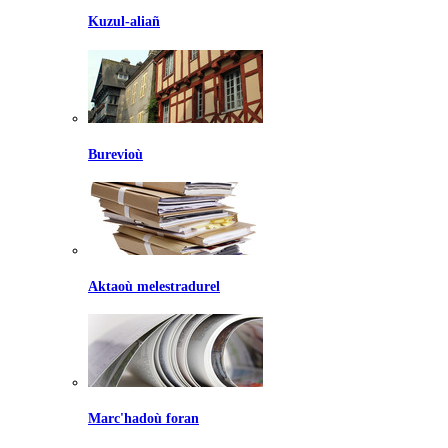
Kuzul-aliañ
Burevioù
Aktaoù melestradurel
Marc'hadoù foran