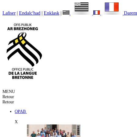
Lañser
|
Endalc'had
|
Enklask
|
Darem
MENU
Retour
Retour
OPAB
X