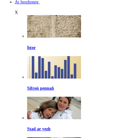
Ar brezhoneg
X
Istor
Sifroù pennañ
Stad ar yezh