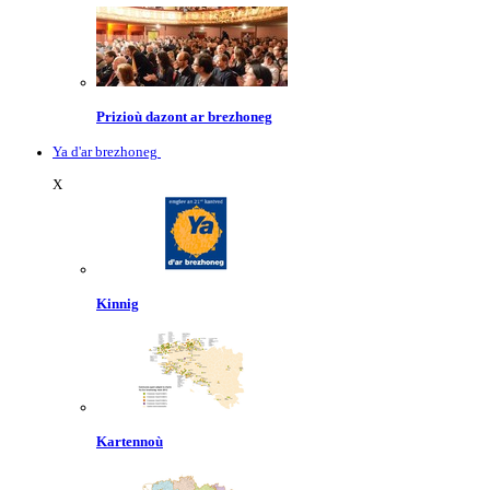
Prizioù dazont ar brezhoneg
Ya d'ar brezhoneg
X
Kinnig
Kartennoù