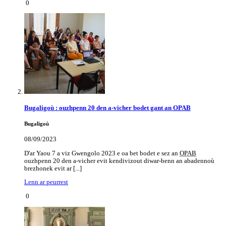
0
Bugaligoù : ouzhpenn 20 den a-vicher bodet gant an
OPAB
Bugaligoù
08/09/2023
D'ar Yaou 7 a viz Gwengolo 2023 e oa bet bodet e sez an
OPAB
ouzhpenn 20 den a-vicher evit kendivizout diwar-benn an abadennoù
brezhonek evit ar [...]
Lenn ar peurrest
0