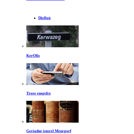
Dielloù
KerOfis
Troer emgefre
Geriadur istorel Meurgorf