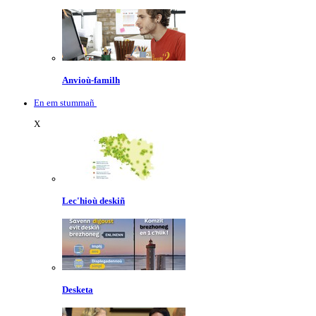
Anvioù-familh
En em stummañ
X
Lec'hioù deskiñ
Desketa