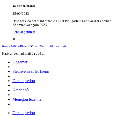
Ya d'ar brezhoneg
25/09/2023
Dalc’het e oa bet al lid-sinañ e Ti-kêr Plougastell-Daoulaz d'ar Gwener
22 a viz Gwengolo 2023.
Lenn ar peurrest
0
Kentañ
46
47
48
49
50
51
52
53
54
55
56
Diwezhañ
Kasit ar pennad-mañ da dud all
Degemer
|
Steuñvenn al lec'hienn
|
Darempredoù
|
Kredadoù
|
Menegoù lezennel
|
Darempredoù