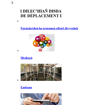
X
Furmskridoù ha testennoù ofisiel divyezhek
Mediaoù
Embann