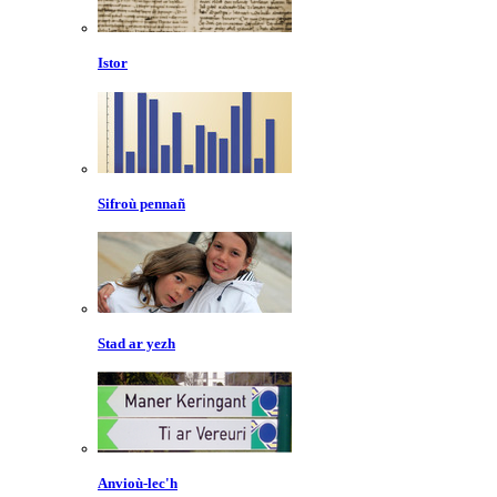
Istor
Sifroù pennañ
Stad ar yezh
Anvioù-lec'h