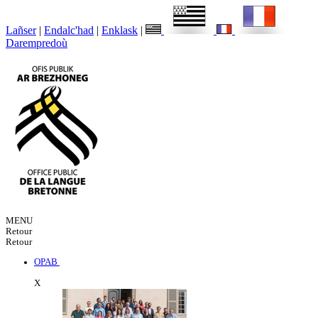
Lañser
|
Endalc'had
|
Enklask
|
Darempredoù
MENU
Retour
Retour
OPAB
X