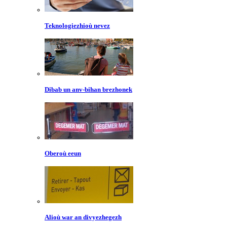
Teknologiezhioù nevez
Dibab un anv-bihan brezhonek
Oberoù eeun
Alioù war an divyezhegezh