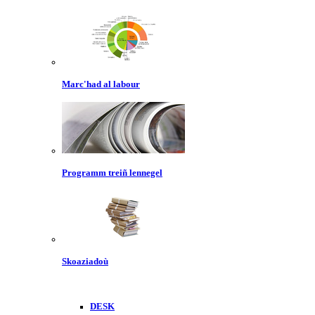
Marc'had al labour
Programm treiñ lennegel
Skoaziadoù
DESK