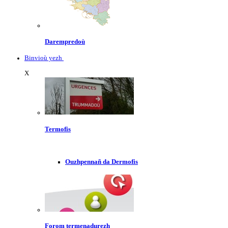
Darempredoù
Binvioù yezh
X
Termofis
Ouzhpennañ da Dermofis
Forom termenadurezh