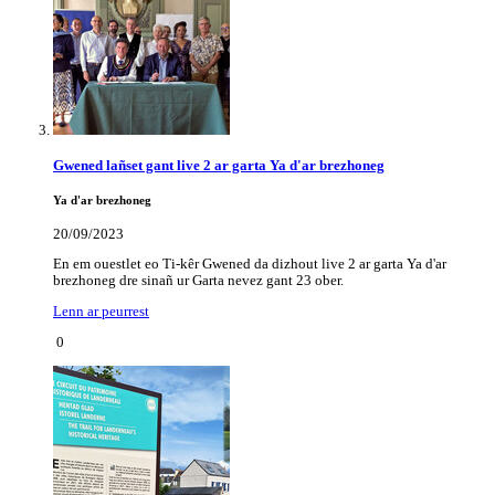
Gwened lañset gant live 2 ar garta Ya d'ar brezhoneg
Ya d'ar brezhoneg
20/09/2023
En em ouestlet eo Ti-kêr Gwened da dizhout live 2 ar garta Ya d'ar
brezhoneg dre sinañ ur Garta nevez gant 23 ober.
Lenn ar peurrest
0