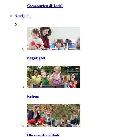
Gwazourien diriadel
Servijoù
X
Bugaligoù
Kelenn
Obererezhioù dudi