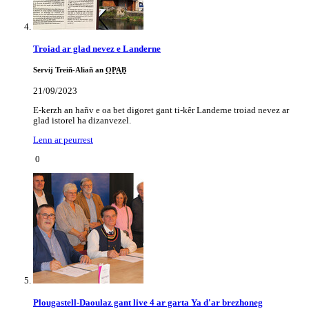
Troiad ar glad nevez e Landerne
Servij Treiñ-Aliañ an
OPAB
21/09/2023
E-kerzh an hañv e oa bet digoret gant ti-kêr Landerne troiad nevez ar
glad istorel ha dizanvezel.
Lenn ar peurrest
0
Plougastell-Daoulaz gant live 4 ar garta Ya d'ar brezhoneg