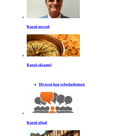
Kuzul-merañ
Kuzul-skiantel
Divizoù hag erbedadennoù
Kuzul-aliañ