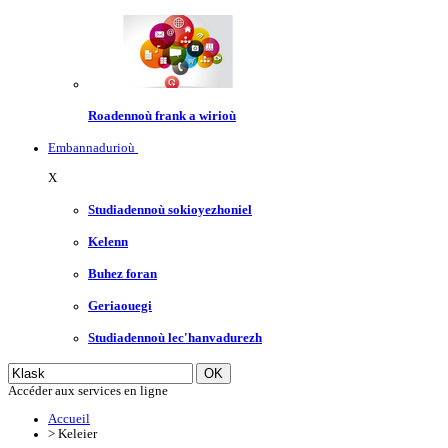
Roadennoù frank a wirioù
Embannadurioù
X
Studiadennoù sokioyezhoniel
Kelenn
Buhez foran
Geriaouegi
Studiadennoù lec'hanvadurezh
Accéder aux services en ligne
Accueil
>
Keleier