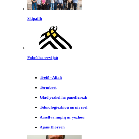
Skipailh
Poloù ha servijoù
Treiñ - Aliañ
Termbret
Glad yezhel ha panellerezh
Teknologiezhioù an niverel
Arsellva implij ar yezhoù
Ajañs Diorren