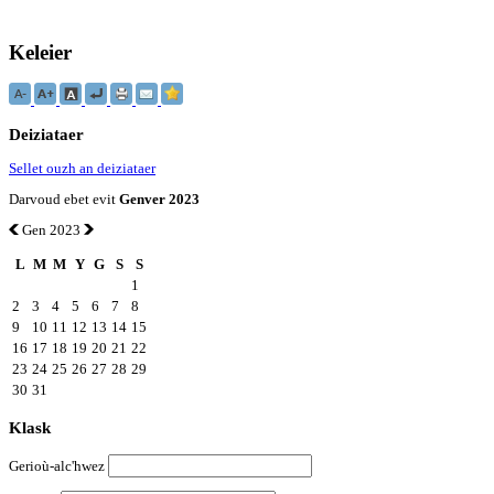
Keleier
Deiziataer
Sellet ouzh an deiziataer
Darvoud ebet evit
Genver 2023
Gen 2023
L
M
M
Y
G
S
S
1
2
3
4
5
6
7
8
9
10
11
12
13
14
15
16
17
18
19
20
21
22
23
24
25
26
27
28
29
30
31
Klask
Gerioù-alc'hwez