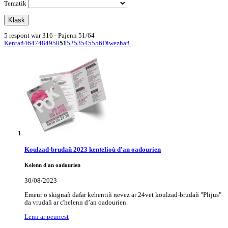
Tematik
5 respont war 316 - Pajenn 51/64
Kentañ
46
47
48
49
50
51
52
53
54
55
56
Diwezhañ
Koulzad-brudañ 2023 kentelioù d'an oadourien
Kelenn d'an oadourien
30/08/2023
Emeur o skignañ dafar kehentiñ nevez ar 24vet koulzad-brudañ "Plijus"
da vrudañ ar c'helenn d’an oadourien.
Lenn ar peurrest