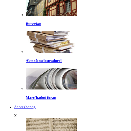
Burevioù
Aktaoù melestradurel
Marc'hadoù foran
Ar brezhoneg
X