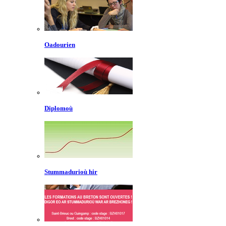
Oadourien
Diplomoù
Stummadurioù hir