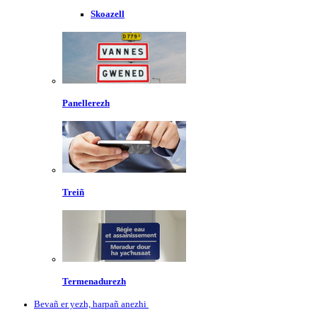
Skoazell
Panellerezh
Treiñ
Termenadurezh
Bevañ er yezh, harpañ anezhi