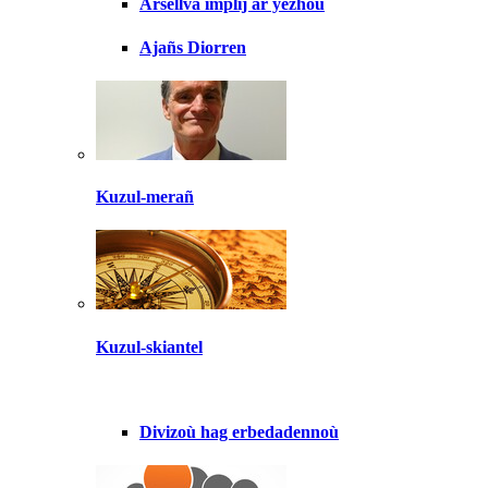
Arsellva implij ar yezhoù
Ajañs Diorren
Kuzul-merañ
Kuzul-skiantel
Divizoù hag erbedadennoù