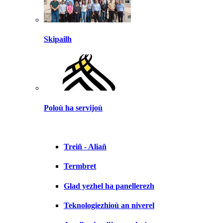
Skipailh
Poloù ha servijoù
Treiñ - Aliañ
Termbret
Glad yezhel ha panellerezh
Teknologiezhioù an niverel