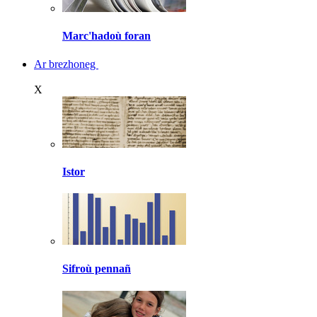
Marc'hadoù foran
Ar brezhoneg
X
Istor
Sifroù pennañ