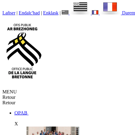
Lañser
|
Endalc'had
|
Enklask
|
Darem
MENU
Retour
Retour
OPAB
X