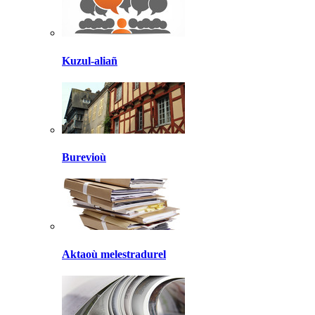
Kuzul-aliañ
Burevioù
Aktaoù melestradurel