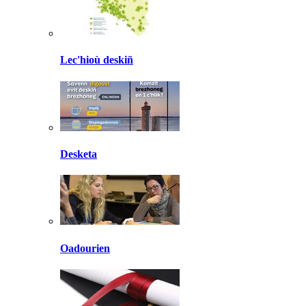
Lec'hioù deskiñ
Desketa
Oadourien