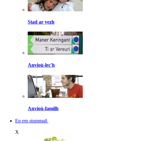
Stad ar yezh
Anvioù-lec'h
Anvioù-familh
En em stummañ
X