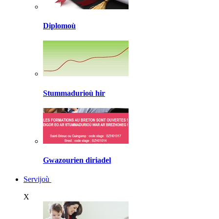
Diplomoù
Stummadurioù hir
Gwazourien diriadel
Servijoù
X