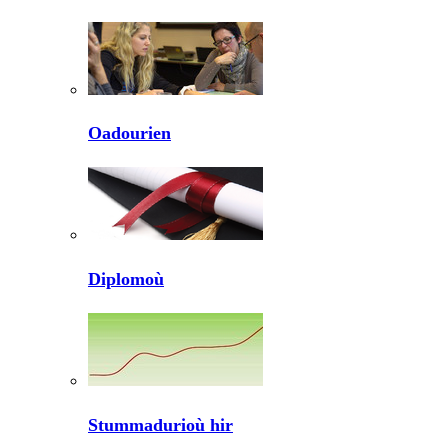
Oadourien
Diplomoù
Stummadurioù hir