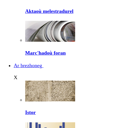
Aktaoù melestradurel
Marc'hadoù foran
Ar brezhoneg
X
Istor