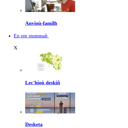
Anvioù-familh
En em stummañ
X
Lec'hioù deskiñ
Desketa