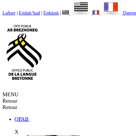
Lañser
|
Endalc'had
|
Enklask
|
Darem
MENU
Retour
Retour
OPAB
X