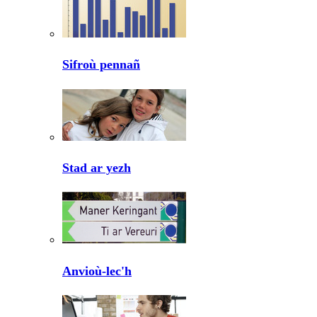
Sifroù pennañ
Stad ar yezh
Anvioù-lec'h