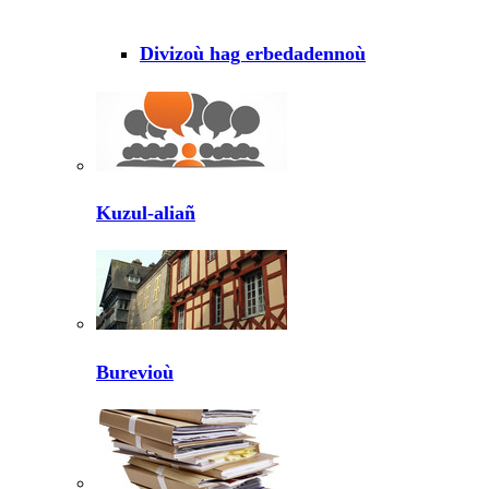
Divizoù hag erbedadennoù
Kuzul-aliañ
Burevioù