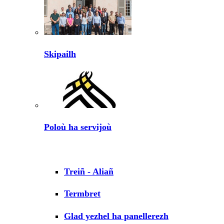
Skipailh
Poloù ha servijoù
Treiñ - Aliañ
Termbret
Glad yezhel ha panellerezh