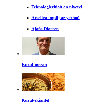
Teknologiezhioù an niverel
Arsellva implij ar yezhoù
Ajañs Diorren
Kuzul-merañ
Kuzul-skiantel