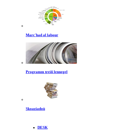
Marc'had al labour
Programm treiñ lennegel
Skoaziadoù
DESK