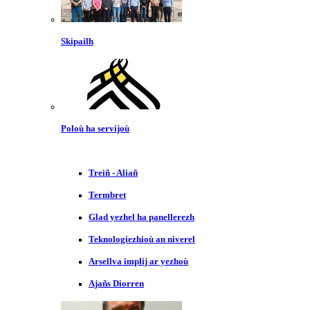
Skipailh
Poloù ha servijoù
Treiñ - Aliañ
Termbret
Glad yezhel ha panellerezh
Teknologiezhioù an niverel
Arsellva implij ar yezhoù
Ajañs Diorren