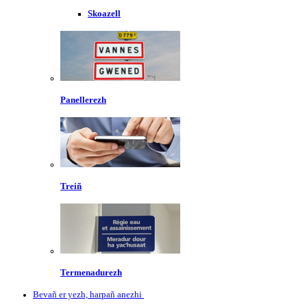
Skoazell
Panellerezh
Treiñ
Termenadurezh
Bevañ er yezh, harpañ anezhi