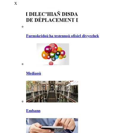
X
Furmskridoù ha testennoù ofisiel divyezhek
Mediaoù
Embann