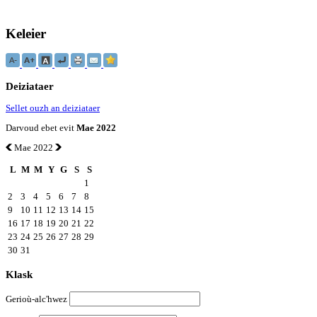
Keleier
Deiziataer
Sellet ouzh an deiziataer
Darvoud ebet evit
Mae 2022
Mae 2022
L
M
M
Y
G
S
S
1
2
3
4
5
6
7
8
9
10
11
12
13
14
15
16
17
18
19
20
21
22
23
24
25
26
27
28
29
30
31
Klask
Gerioù-alc'hwez