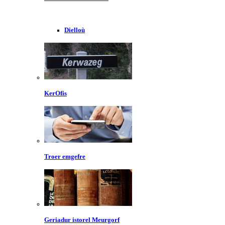
Dielloù
KerOfis
Troer emgefre
Geriadur istorel Meurgorf