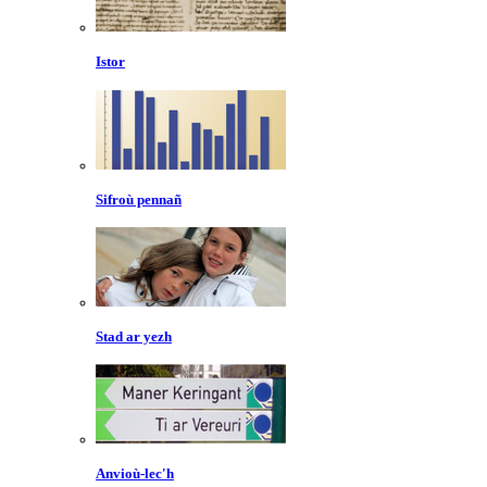
Istor
Sifroù pennañ
Stad ar yezh
Anvioù-lec'h