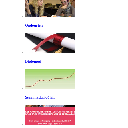
Oadourien
Diplomoù
Stummadurioù hir