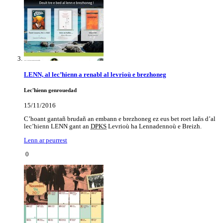
LENN, al lec’hienn a renabl al levrioù e brezhoneg
Lec'hienn genrouedad
15/11/2016
C’hoant gantañ brudañ an embann e brezhoneg ez eus bet roet lañs d’al
lec’hienn LENN gant an
DPKS
Levrioù ha Lennadennoù e Breizh.
Lenn ar peurrest
0