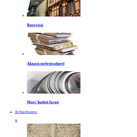
Burevioù
Aktaoù melestradurel
Marc'hadoù foran
Ar brezhoneg
X