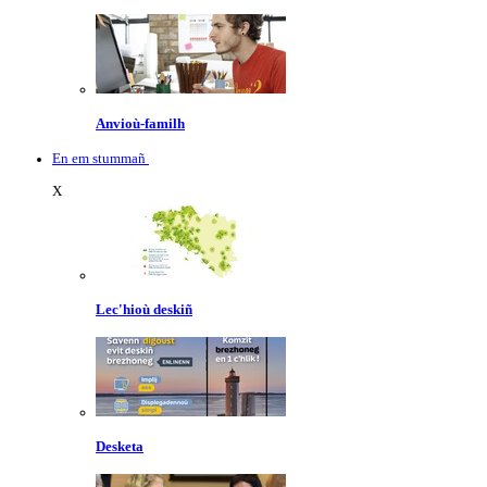
Anvioù-familh
En em stummañ
X
Lec'hioù deskiñ
Desketa