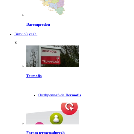
Darempredoù
Binvioù yezh
X
Termofis
Ouzhpennañ da Dermofis
Forom termenadurezh