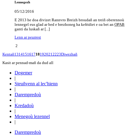
Lennegezh
05/12/2016
E 2013 he doa divizet Rannvro Breizh broudañ an treiñ oberennoù
lennegel eus glad ar bed e brezhoneg ha kefridiet e oa bet an
OPAB
ganti da luskañ ar [...]
Lenn ar peurrest
2
Kentañ
13
14
15
16
17
18
19
20
21
22
23
Diwezhañ
Kasit ar pennad-mañ da dud all
Degemer
|
Steuñvenn al lec'hienn
|
Darempredoù
|
Kredadoù
|
Menegoù lezennel
|
Darempredoù