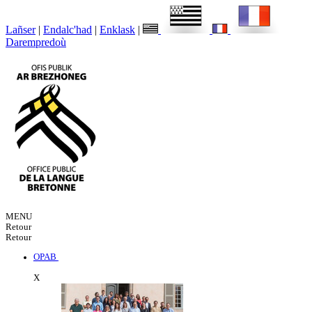
Lañser
|
Endalc'had
|
Enklask
|
Darempredoù
MENU
Retour
Retour
OPAB
X