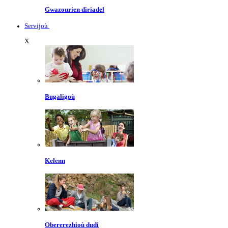
Gwazourien diriadel
Servijoù
X
Bugaligoù
Kelenn
Obererezhioù dudi