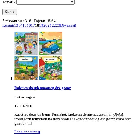
Tematik
5 respont war 316 - Pajenn 18/64
Kentañ
13
14
15
16
17
18
19
20
21
22
23
Diwezhañ
Raktres skeudennaoueg dre gomz
Evit ar vugale
17/10/2016
Kaset he deus da benn TermBret, kreizenn dermenadurezh an
OPAB
,
troidigezh termenoù ha frazennoù ar skeudennaoueg dre gomz empentet
gant ur [...]
Lenn ar peurrest