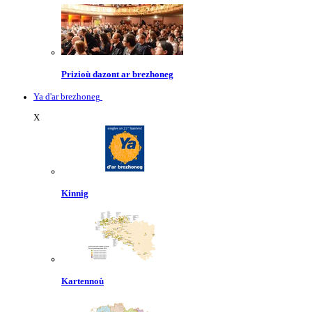
Prizioù dazont ar brezhoneg
Ya d'ar brezhoneg
X
Kinnig
Kartennoù