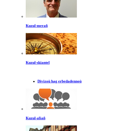
Kuzul-merañ
Kuzul-skiantel
Divizoù hag erbedadennoù
Kuzul-aliañ