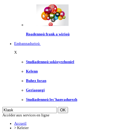
Roadennoù frank a wirioù
Embannadurioù
X
Studiadennoù sokioyezhoniel
Kelenn
Buhez foran
Geriaouegi
Studiadennoù lec'hanvadurezh
Accéder aux services en ligne
Accueil
>
Keleier