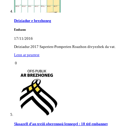
Deiziadur e brezhoneg
Embann
17/11/2016
Deiziadur 2017 Saperien-Pomperien Roazhon divyezhek da vat.
Lenn ar peurrest
0
Skoazell d’an treiñ oberennoù lennegel : 18 titl embannet