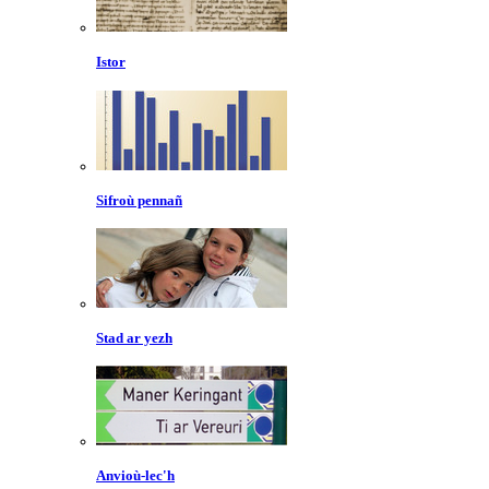
Istor
Sifroù pennañ
Stad ar yezh
Anvioù-lec'h