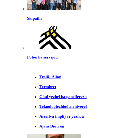
Skipailh
Poloù ha servijoù
Treiñ - Aliañ
Termbret
Glad yezhel ha panellerezh
Teknologiezhioù an niverel
Arsellva implij ar yezhoù
Ajañs Diorren