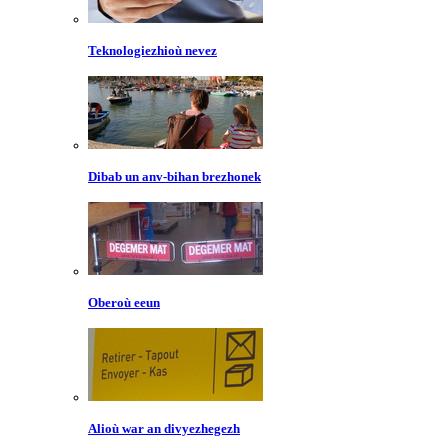
Teknologiezhioù nevez
Dibab un anv-bihan brezhonek
Oberoù eeun
Alioù war an divyezhegezh