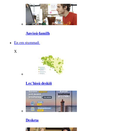
Anvioù-familh
En em stummañ
X
Lec'hioù deskiñ
Desketa