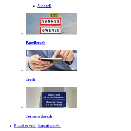
Skoazell
Panellerezh
Treiñ
Termenadurezh
Bevañ er yezh, harpañ anezhi