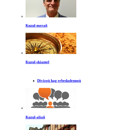
Kuzul-merañ
Kuzul-skiantel
Divizoù hag erbedadennoù
Kuzul-aliañ