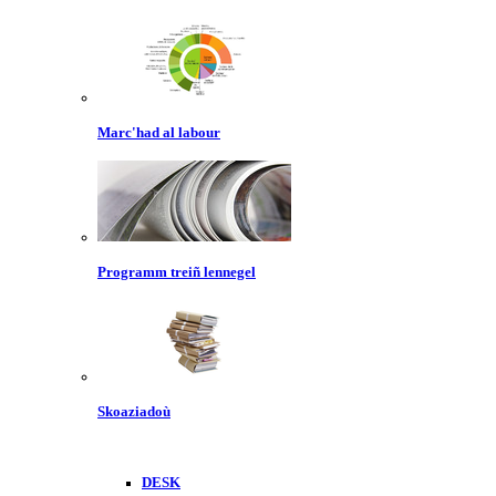
Marc'had al labour
Programm treiñ lennegel
Skoaziadoù
DESK