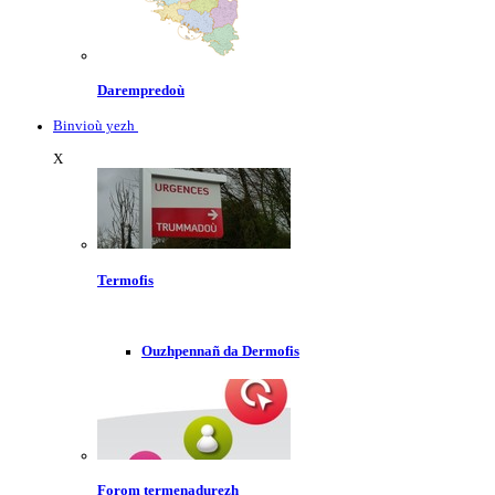
Darempredoù
Binvioù yezh
X
Termofis
Ouzhpennañ da Dermofis
Forom termenadurezh