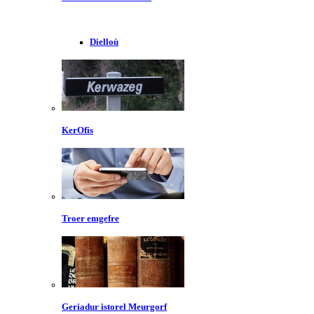
Dielloù
KerOfis
Troer emgefre
Geriadur istorel Meurgorf