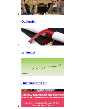
Oadourien
Diplomoù
Stummadurioù hir