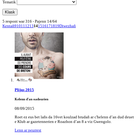
Tematik
5 respont war 316 - Pajenn 14/64
Kentañ
9
10
11
12
13
14
15
16
17
18
19
Diwezhañ
Plijus 2015
Kelenn d'an oadourien
08/09/2015
Roet ez eus bet lañs da 16vet koulzad brudañ ar c'helenn d’an dud deuet
e Klub ar gazetennerien e Roazhon d’an 8 a viz Gwengolo.
Lenn ar peurrest