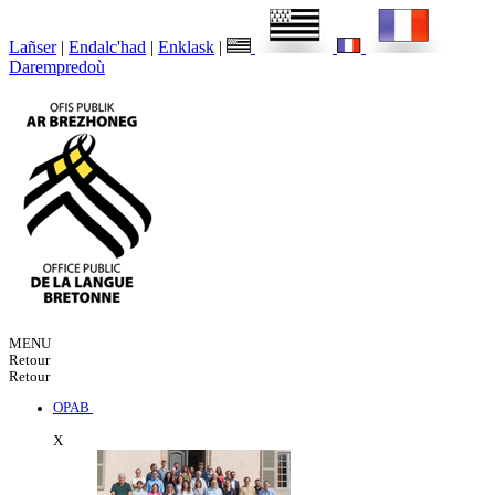
Lañser
|
Endalc'had
|
Enklask
|
Darempredoù
MENU
Retour
Retour
OPAB
X