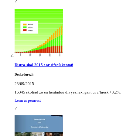
0
Distro-skol 2015 : ar sifroù kentañ
Deskadurezh
23/09/2015
16345 skoliad zo en hentadoù divyezhek, gant ur c’hresk +3,2%.
Lenn ar peurrest
0