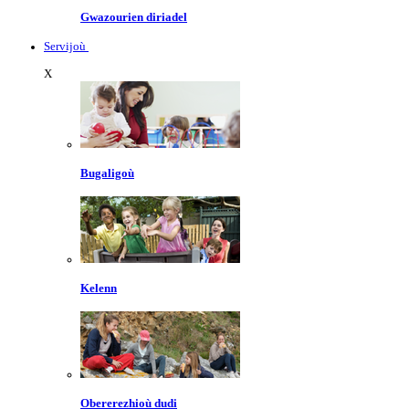
Gwazourien diriadel
Servijoù
X
Bugaligoù
Kelenn
Obererezhioù dudi