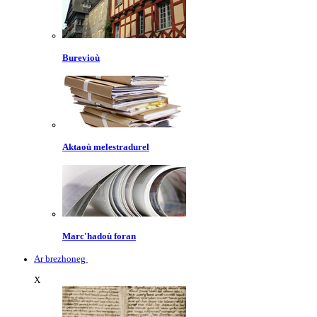
Burevioù
Aktaoù melestradurel
Marc'hadoù foran
Ar brezhoneg
X