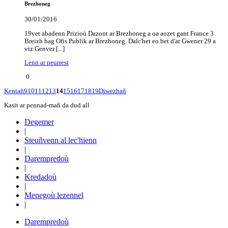
Brezhoneg
30/01/2016
19vet abadenn Prizioù Dazont ar Brezhoneg a oa aozet gant France 3
Breizh hag Ofis Publik ar Brezhoneg.​ Dalc'het eo bet d'ar Gwener 29 a
viz Genver [...]
Lenn ar peurrest
0
Kentañ
9
10
11
12
13
14
15
16
17
18
19
Diwezhañ
Kasit ar pennad-mañ da dud all
Degemer
|
Steuñvenn al lec'hienn
|
Darempredoù
|
Kredadoù
|
Menegoù lezennel
|
Darempredoù