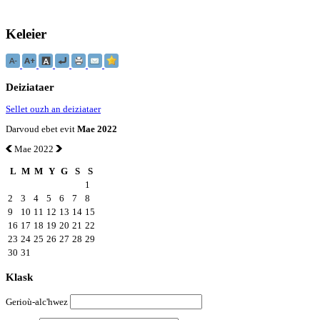
Keleier
Deiziataer
Sellet ouzh an deiziataer
Darvoud ebet evit
Mae 2022
Mae 2022
L
M
M
Y
G
S
S
1
2
3
4
5
6
7
8
9
10
11
12
13
14
15
16
17
18
19
20
21
22
23
24
25
26
27
28
29
30
31
Klask
Gerioù-alc'hwez