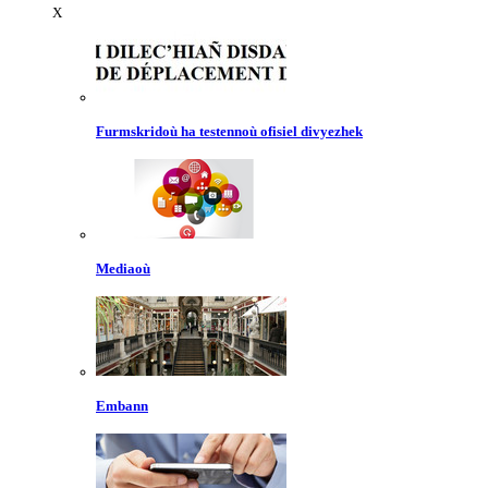
X
Furmskridoù ha testennoù ofisiel divyezhek
Mediaoù
Embann