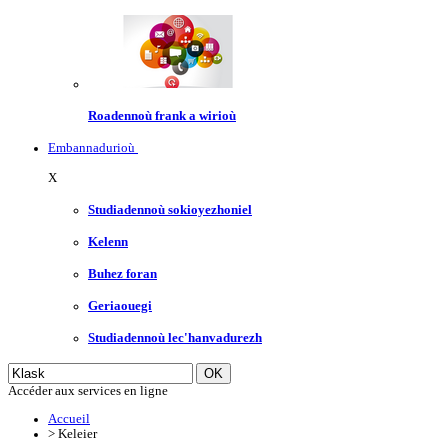
Roadennoù frank a wirioù
Embannadurioù
X
Studiadennoù sokioyezhoniel
Kelenn
Buhez foran
Geriaouegi
Studiadennoù lec'hanvadurezh
Accéder aux services en ligne
Accueil
>
Keleier