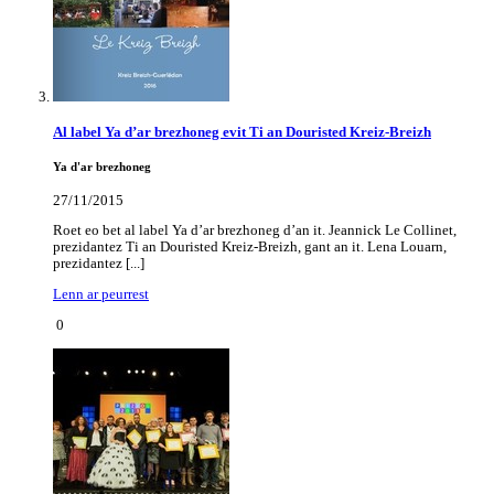
Al label Ya d’ar brezhoneg evit Ti an Douristed Kreiz-Breizh
Ya d'ar brezhoneg
27/11/2015
Roet eo bet al label Ya d’ar brezhoneg d’an it. Jeannick Le Collinet,
prezidantez Ti an Douristed Kreiz-Breizh, gant an it. Lena Louarn,
prezidantez [...]
Lenn ar peurrest
0