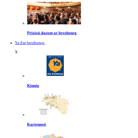
Prizioù dazont ar brezhoneg
Ya d'ar brezhoneg
X
Kinnig
Kartennoù