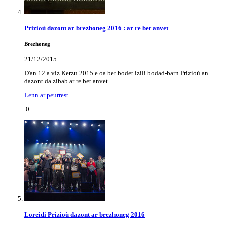
Prizioù dazont ar brezhoneg 2016 : ar re bet anvet
Brezhoneg
21/12/2015
D'an 12 a viz Kerzu 2015 e oa bet bodet izili bodad-barn Prizioù an
dazont da zibab ar re bet anvet.
Lenn ar peurrest
0
Loreidi Prizioù dazont ar brezhoneg 2016