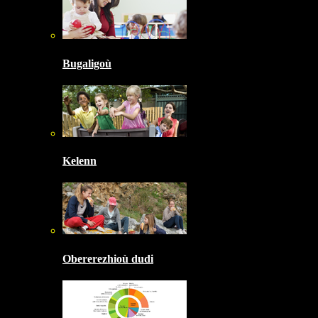
Bugaligoù
Kelenn
Obererezhioù dudi