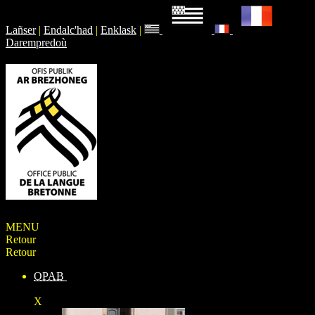
Lañser
|
Endalc'had
|
Enklask
|
Darempredoù
MENU
Retour
Retour
OPAB
X