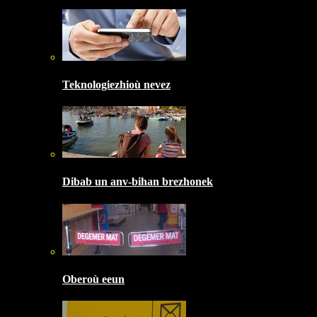
Teknologiezhioù nevez
Dibab un anv-bihan brezhonek
Oberoù eeun