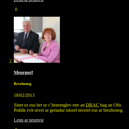
0
Meurgorf
Brezhoneg
18/02/2013
Sinet ez eus bet ur c’henemglev etre an
DRAC
hag an Ofis
Publik evit sevel ur geriadur istorel niverel eus ar brezhoneg.
Lenn ar peurrest