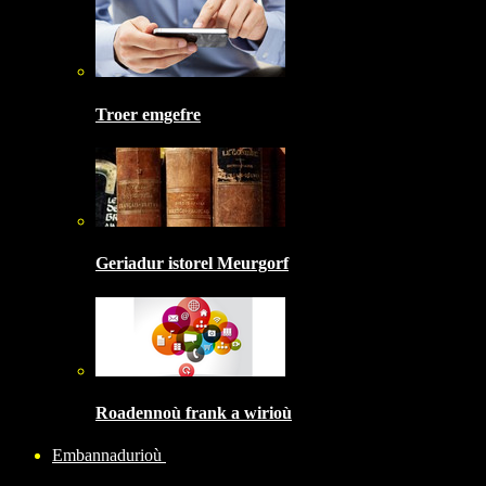
Troer emgefre
Geriadur istorel Meurgorf
Roadennoù frank a wirioù
Embannadurioù