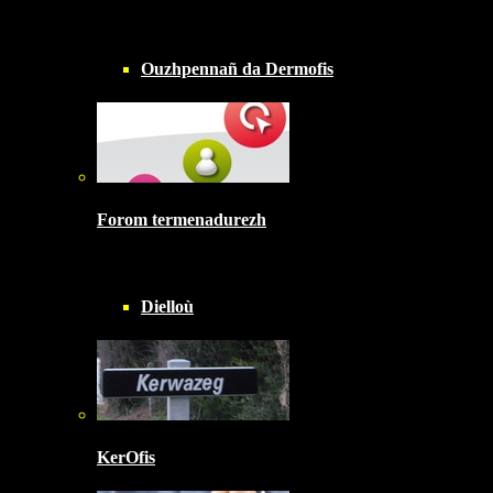
Ouzhpennañ da Dermofis
Forom termenadurezh
Dielloù
KerOfis