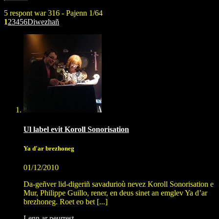
5 respont war 316 - Pajenn 1/64
1
2
3
4
5
6
Diwezhañ
Ul label evit Koroll Sonorisation
Ya d'ar brezhoneg
01/12/2010
Da-geñver lid-digeriñ savadurioù nevez Koroll Sonorisation e
Mur, Philippe Guillo, rener, en deus sinet an emglev Ya d’ar
brezhoneg. Roet eo bet [...]
Lenn ar peurrest