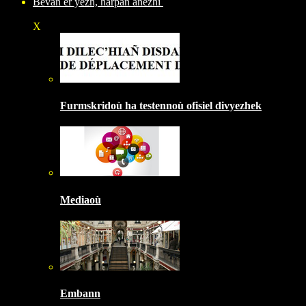
Bevañ er yezh, harpañ anezhi
X
Furmskridoù ha testennoù ofisiel divyezhek
Mediaoù
Embann