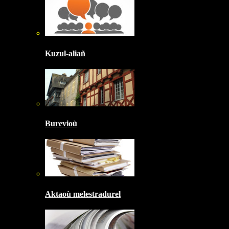
Kuzul-aliañ
Burevioù
Aktaoù melestradurel