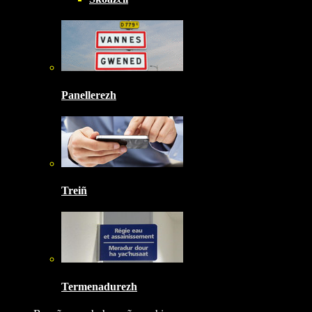
Panellerezh
Treiñ
Termenadurezh