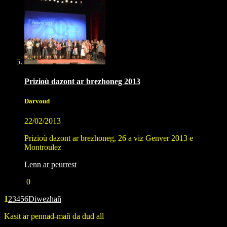
Prizioù dazont ar brezhoneg 2013
Darvoud
22/02/2013
Prizioù dazont ar brezhoneg, 26 a viz Genver 2013 e
Montroulez
Lenn ar peurrest
0
1
2
3
4
5
6
Diwezhañ
Kasit ar pennad-mañ da dud all