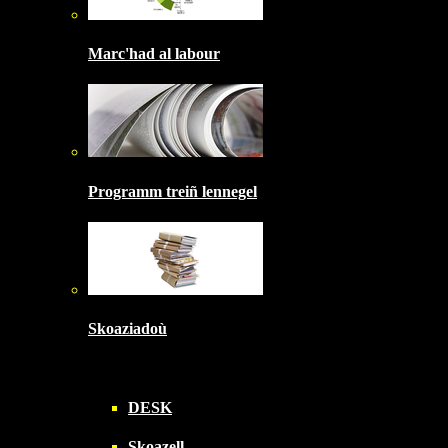
Marc'had al labour
Programm treiñ lennegel
Skoaziadoù
DESK
Skoazell