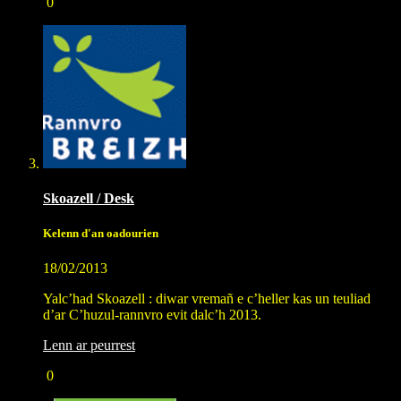
0
Skoazell / Desk
Kelenn d'an oadourien
18/02/2013
Yalc’had Skoazell : diwar vremañ e c’heller kas un teuliad
d’ar C’huzul-rannvro evit dalc’h 2013.
Lenn ar peurrest
0