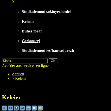
X
Studiadennoù sokioyezhoniel
Kelenn
Buhez foran
Geriaouegi
Studiadennoù lec'hanvadurezh
Accéder aux services en ligne
Accueil
>
Keleier
Keleier