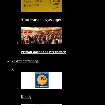
Alioù war an divyezhegezh
Prizioù dazont ar brezhoneg
Ya d'ar brezhoneg
X
Kinnig