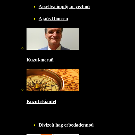
Arsellva implij ar yezhoù
Ajañs Diorren
Kuzul-merañ
Kuzul-skiantel
Divizoù hag erbedadennoù