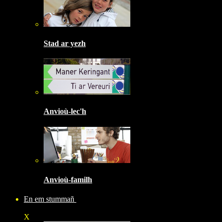
Stad ar yezh
Anvioù-lec'h
Anvioù-familh
En em stummañ
X