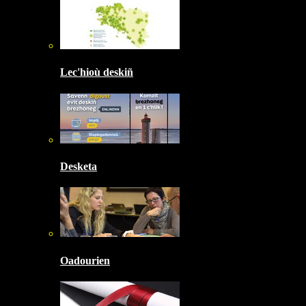
Lec'hioù deskiñ
Desketa
Oadourien