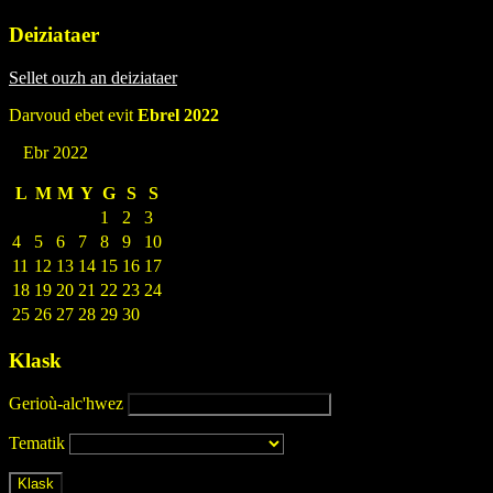
Deiziataer
Sellet ouzh an deiziataer
Darvoud ebet evit
Ebrel 2022
Ebr 2022
L
M
M
Y
G
S
S
1
2
3
4
5
6
7
8
9
10
11
12
13
14
15
16
17
18
19
20
21
22
23
24
25
26
27
28
29
30
Klask
Gerioù-alc'hwez
Tematik