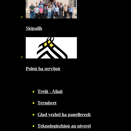
Skipailh
Poloù ha servijoù
Treiñ - Aliañ
Termbret
Glad yezhel ha panellerezh
Teknologiezhioù an niverel