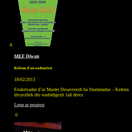
MEF
Diwan
Kelenn d'an oadourien
18/02/2013
Enskrivadur d’ar Master Desaverezh ha Stummadur – Kelenn
divyezhek dre soubidigezh 1añ derez
Lenn ar peurrest
0