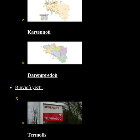
Kartennoù
Darempredoù
Binvioù yezh
X
Termofis