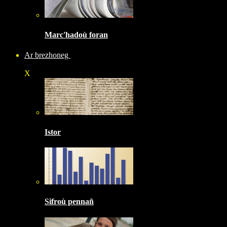
Marc'hadoù foran
Ar brezhoneg
X
Istor
Sifroù pennañ