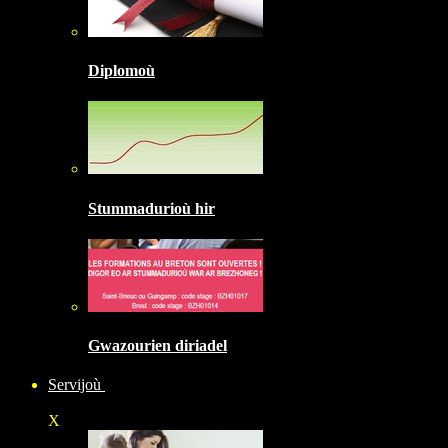
Diplomoù
Stummadurioù hir
Gwazourien diriadel
Servijoù
X