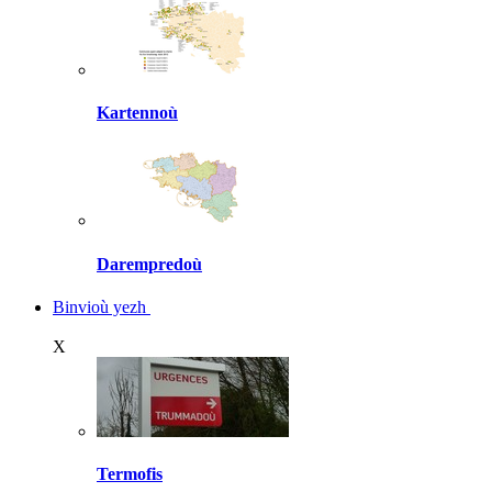
Kartennoù
Darempredoù
Binvioù yezh
X
Termofis