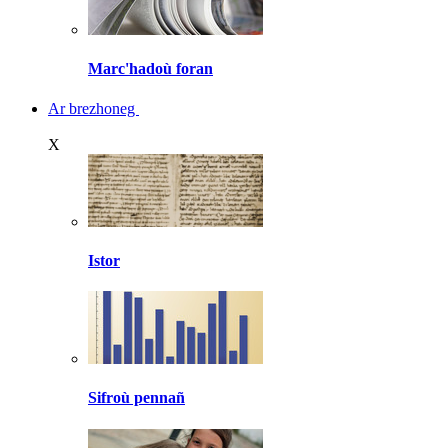
Marc'hadoù foran
Ar brezhoneg
X
Istor
Sifroù pennañ