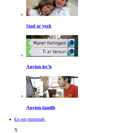
Stad ar yezh
Anvioù-lec'h
Anvioù-familh
En em stummañ
X