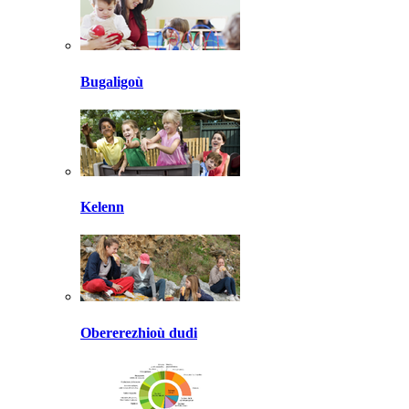
Bugaligoù
Kelenn
Obererezhioù dudi