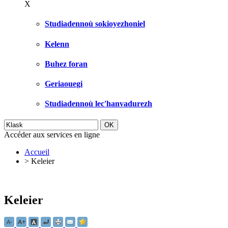
X
Studiadennoù sokioyezhoniel
Kelenn
Buhez foran
Geriaouegi
Studiadennoù lec'hanvadurezh
Accéder aux services en ligne
Accueil
>
Keleier
Keleier