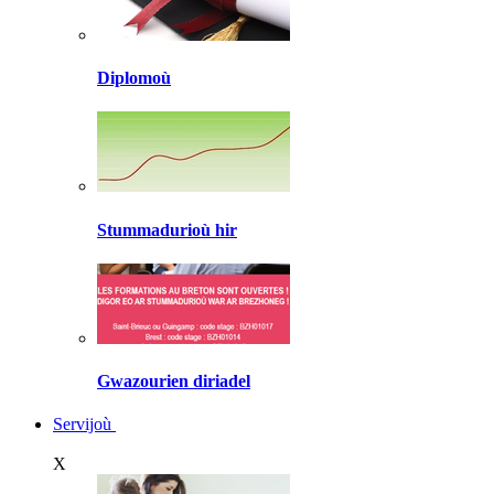
Diplomoù
Stummadurioù hir
Gwazourien diriadel
Servijoù
X