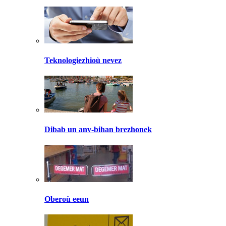
Teknologiezhioù nevez
Dibab un anv-bihan brezhonek
Oberoù eeun