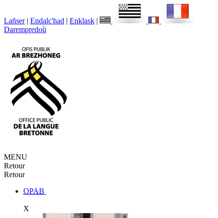
Lañser
|
Endalc'had
|
Enklask
|
Darempredoù
MENU
Retour
Retour
OPAB
X