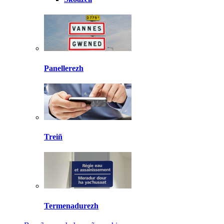
Panellerezh
Treiñ
Termenadurezh