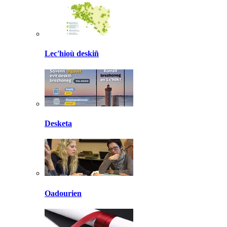
Lec'hioù deskiñ
Desketa
Oadourien