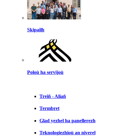
Skipailh
Poloù ha servijoù
Treiñ - Aliañ
Termbret
Glad yezhel ha panellerezh
Teknologiezhioù an niverel