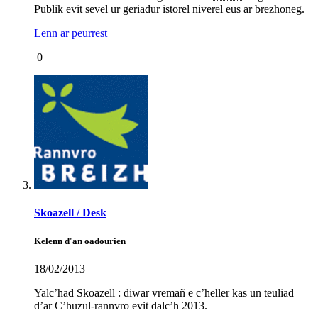
Publik evit sevel ur geriadur istorel niverel eus ar brezhoneg.
Lenn ar peurrest
0
Skoazell / Desk
Kelenn d'an oadourien
18/02/2013
Yalc’had Skoazell : diwar vremañ e c’heller kas un teuliad
d’ar C’huzul-rannvro evit dalc’h 2013.