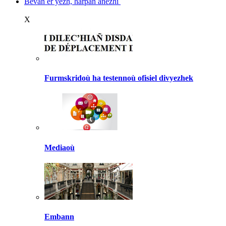
Bevañ er yezh, harpañ anezhi
X
Furmskridoù ha testennoù ofisiel divyezhek
Mediaoù
Embann