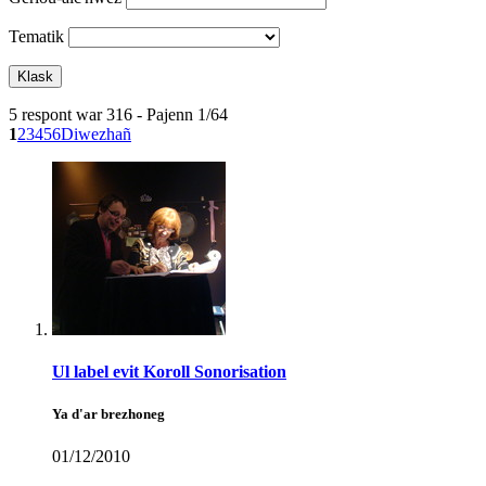
Tematik
5 respont war 316 - Pajenn 1/64
1
2
3
4
5
6
Diwezhañ
Ul label evit Koroll Sonorisation
Ya d'ar brezhoneg
01/12/2010