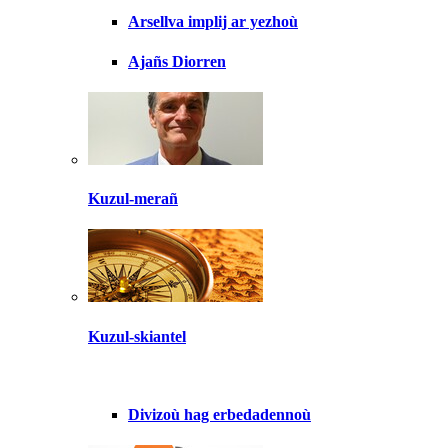
Arsellva implij ar yezhoù
Ajañs Diorren
Kuzul-merañ
Kuzul-skiantel
Divizoù hag erbedadennoù