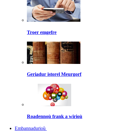
Troer emgefre
Geriadur istorel Meurgorf
Roadennoù frank a wirioù
Embannadurioù