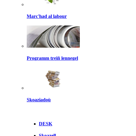
Marc'had al labour
Programm treiñ lennegel
Skoaziadoù
DESK
Skoazell