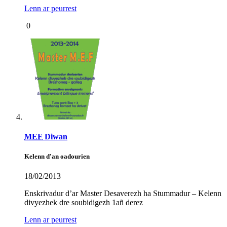
Lenn ar peurrest
0
MEF
Diwan
Kelenn d'an oadourien
18/02/2013
Enskrivadur d’ar Master Desaverezh ha Stummadur – Kelenn
divyezhek dre soubidigezh 1añ derez
Lenn ar peurrest