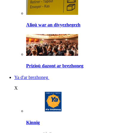
Alioù war an divyezhegezh
Prizioù dazont ar brezhoneg
Ya d'ar brezhoneg
X
Kinnig