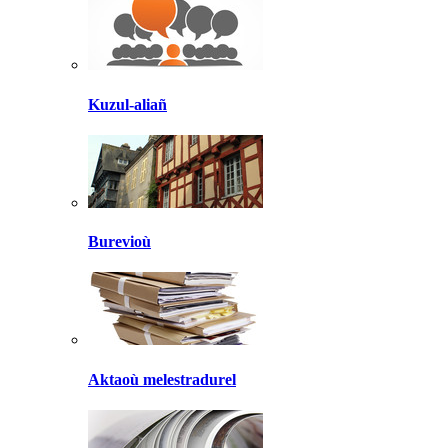
Kuzul-aliañ
Burevioù
Aktaoù melestradurel