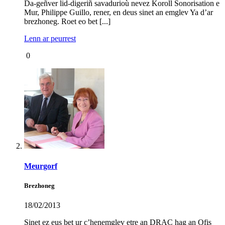
Da-geñver lid-digeriñ savadurioù nevez Koroll Sonorisation e
Mur, Philippe Guillo, rener, en deus sinet an emglev Ya d’ar
brezhoneg. Roet eo bet [...]
Lenn ar peurrest
0
Meurgorf
Brezhoneg
18/02/2013
Sinet ez eus bet ur c’henemglev etre an
DRAC
hag an Ofis