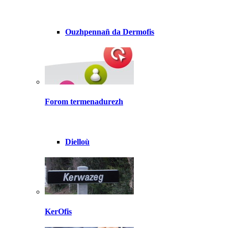
Ouzhpennañ da Dermofis
Forom termenadurezh
Dielloù
KerOfis