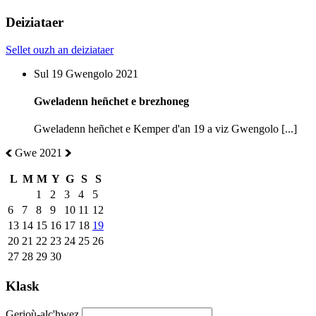
Deiziataer
Sellet ouzh an deiziataer
Sul 19 Gwengolo 2021
Gweladenn heñchet e brezhoneg
Gweladenn heñchet e Kemper d'an 19 a viz Gwengolo [...]
Gwe 2021
L
M
M
Y
G
S
S
1
2
3
4
5
6
7
8
9
10
11
12
13
14
15
16
17
18
19
20
21
22
23
24
25
26
27
28
29
30
Klask
Gerioù-alc'hwez