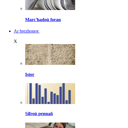
Marc'hadoù foran
Ar brezhoneg
X
Istor
Sifroù pennañ