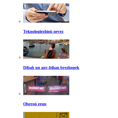
Teknologiezhioù nevez
Dibab un anv-bihan brezhonek
Oberoù eeun