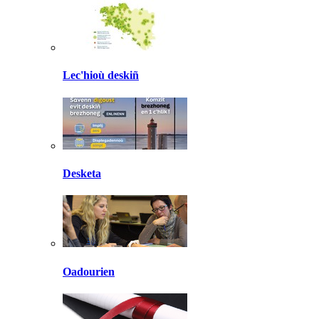
Lec'hioù deskiñ
Desketa
Oadourien