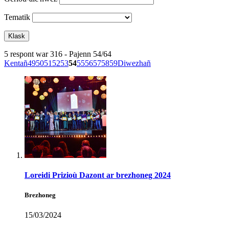
Tematik
5 respont war 316 - Pajenn 54/64
Kentañ
49
50
51
52
53
54
55
56
57
58
59
Diwezhañ
Loreidi Prizioù Dazont ar brezhoneg 2024
Brezhoneg
15/03/2024