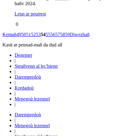
hañv 2024.
Lenn ar peurrest
0
Kentañ
49
50
51
52
53
54
55
56
57
58
59
Diwezhañ
Kasit ar pennad-mañ da dud all
Degemer
|
Steuñvenn al lec'hienn
|
Darempredoù
|
Kredadoù
|
Menegoù lezennel
|
Darempredoù
|
Menegoù lezennel
|