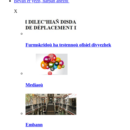
Bevañ er yezh, harpañ anezhi
X
Furmskridoù ha testennoù ofisiel divyezhek
Mediaoù
Embann