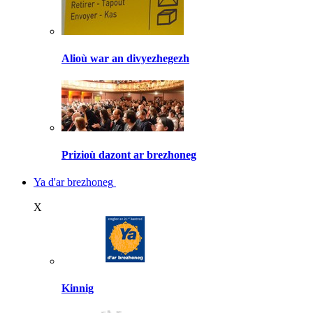
Alioù war an divyezhegezh
Prizioù dazont ar brezhoneg
Ya d'ar brezhoneg
X
Kinnig