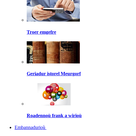
Troer emgefre
Geriadur istorel Meurgorf
Roadennoù frank a wirioù
Embannadurioù