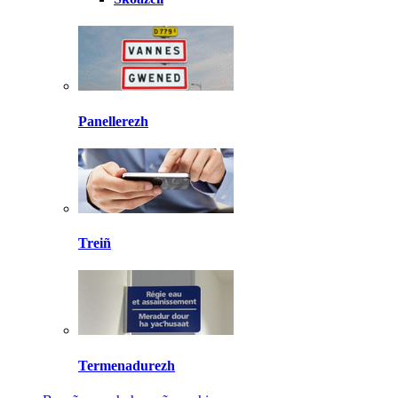
Panellerezh
Treiñ
Termenadurezh