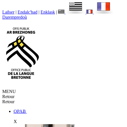
Lañser
|
Endalc'had
|
Enklask
|
Darempredoù
MENU
Retour
Retour
OPAB
X