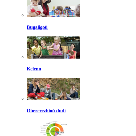
Bugaligoù
Kelenn
Obererezhioù dudi