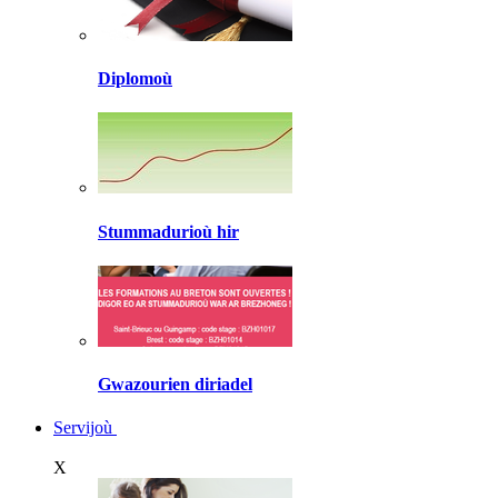
Diplomoù
Stummadurioù hir
Gwazourien diriadel
Servijoù
X