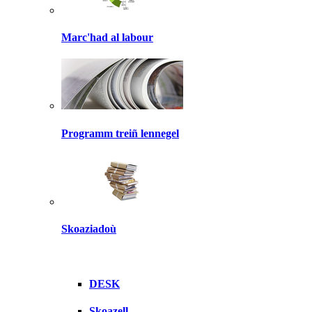
Marc'had al labour
Programm treiñ lennegel
Skoaziadoù
DESK
Skoazell