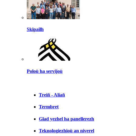
Skipailh
Poloù ha servijoù
Treiñ - Aliañ
Termbret
Glad yezhel ha panellerezh
Teknologiezhioù an niverel