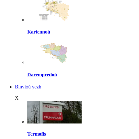
Kartennoù
Darempredoù
Binvioù yezh
X
Termofis