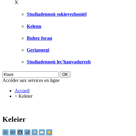
X
Studiadennoù sokioyezhoniel
Kelenn
Buhez foran
Geriaouegi
Studiadennoù lec'hanvadurezh
Accéder aux services en ligne
Accueil
>
Keleier
Keleier