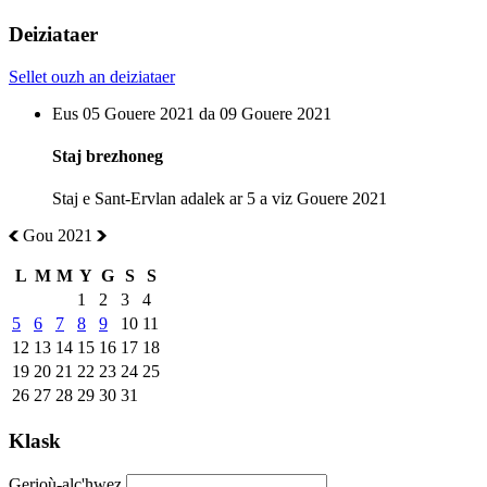
Deiziataer
Sellet ouzh an deiziataer
Eus 05 Gouere 2021 da 09 Gouere 2021
Staj brezhoneg
Staj e Sant-Ervlan adalek ar 5 a viz Gouere 2021
Gou 2021
L
M
M
Y
G
S
S
1
2
3
4
5
6
7
8
9
10
11
12
13
14
15
16
17
18
19
20
21
22
23
24
25
26
27
28
29
30
31
Klask
Gerioù-alc'hwez