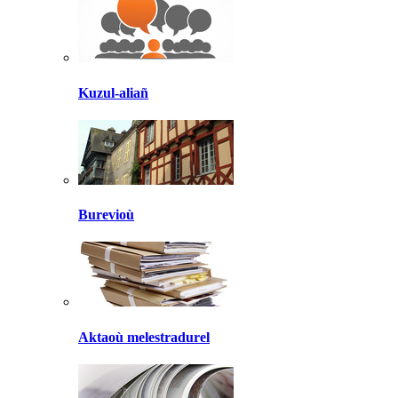
Kuzul-aliañ
Burevioù
Aktaoù melestradurel