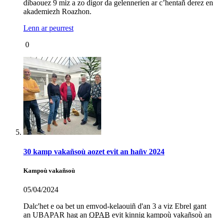
dibaouez 9 miz a zo digor da gelennerien ar c’hentañ derez en
akademiezh Roazhon.
Lenn ar peurrest
0
30 kamp vakañsoù aozet evit an hañv 2024
Kampoù vakañsoù
05/04/2024
Dalc'het e oa bet un emvod-kelaouiñ d'an 3 a viz Ebrel gant
an UBAPAR hag an
OPAB
evit kinnig kampoù vakañsoù an