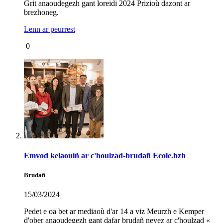
Grit anaoudegezh gant loreidi 2024 Prizioù dazont ar
brezhoneg.
Lenn ar peurrest
0
Emvod kelaouiñ ar c'houlzad-brudañ Ecole.bzh
Brudañ
15/03/2024
Pedet e oa bet ar mediaoù d'ar 14 a viz Meurzh e Kemper
d'ober anaoudegezh gant dafar brudañ nevez ar c'houlzad «