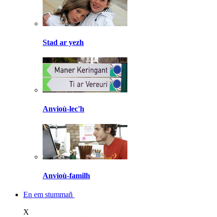
Stad ar yezh
Anvioù-lec'h
Anvioù-familh
En em stummañ
X