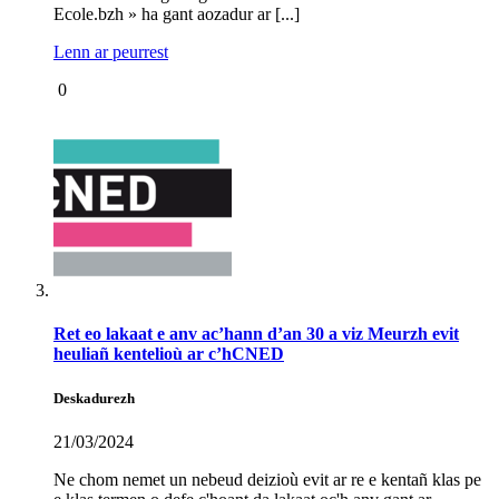
Ecole.bzh » ha gant aozadur ar [...]
Lenn ar peurrest
0
Ret eo lakaat e anv ac’hann d’an 30 a viz Meurzh evit
heuliañ kentelioù ar c’hCNED
Deskadurezh
21/03/2024
Ne chom nemet un nebeud deizioù evit ar re e kentañ klas pe