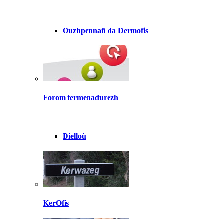
Ouzhpennañ da Dermofis
Forom termenadurezh
Dielloù
KerOfis