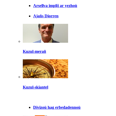
Arsellva implij ar yezhoù
Ajañs Diorren
Kuzul-merañ
Kuzul-skiantel
Divizoù hag erbedadennoù