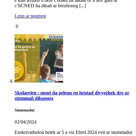
e klas termen o defe c'hoant da lakaat oc'h anv gant ar
c’hCNED ha dibab ar brezhoneg [...]
Lenn ar peurrest
0
Skolaerien : mont da gelenn en hentad divyezhek dre ar
stummañ dibaouez
Stummadur
02/04/2024
Enskrivadurioù betek ar 5 a viz Ebrel 2024 evit ar stummadur