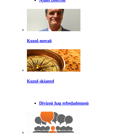
Ajañs Diorren
Kuzul-merañ
Kuzul-skiantel
Divizoù hag erbedadennoù