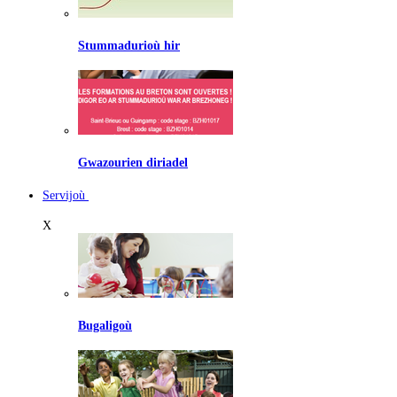
Stummadurioù hir
Gwazourien diriadel
Servijoù
X
Bugaligoù