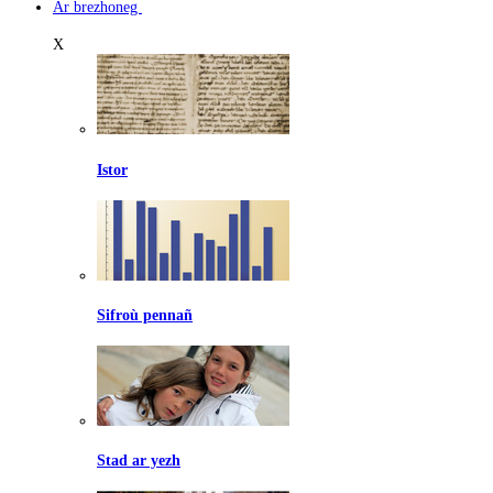
Ar brezhoneg
X
Istor
Sifroù pennañ
Stad ar yezh