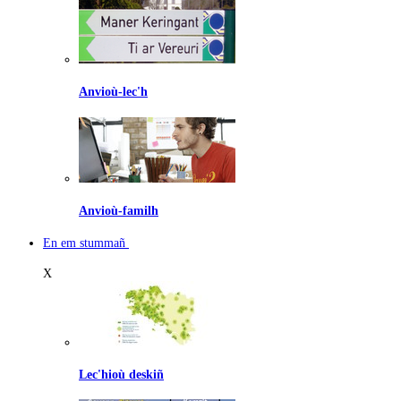
Anvioù-lec'h
Anvioù-familh
En em stummañ
X
Lec'hioù deskiñ