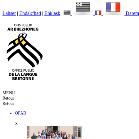
Lañser
|
Endalc'had
|
Enklask
|
Darem
MENU
Retour
Retour
OPAB
X