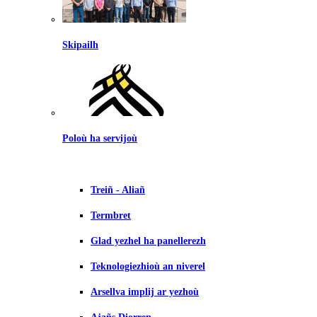
Skipailh
Poloù ha servijoù
Treiñ - Aliañ
Termbret
Glad yezhel ha panellerezh
Teknologiezhioù an niverel
Arsellva implij ar yezhoù