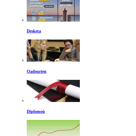
Desketa
Oadourien
Diplomoù