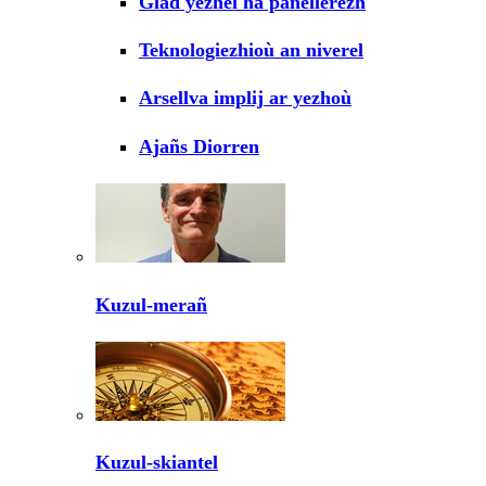
Glad yezhel ha panellerezh
Teknologiezhioù an niverel
Arsellva implij ar yezhoù
Ajañs Diorren
Kuzul-merañ
Kuzul-skiantel