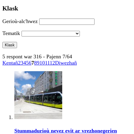
Klask
Gerioù-alc'hwez
Tematik
5 respont war 316 - Pajenn 7/64
Kentañ
2
3
4
5
6
7
8
9
10
11
12
Diwezhañ
Stummadurioù nevez evit ar vrezhonegerien