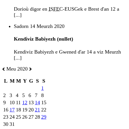
Dorioù digor en
ISFEC
-EUSGek e Brest d'an 12 a
[...]
Sadorn 14 Meurzh 2020
Kendiviz Babiyezh (nullet)
Kendiviz Babiyezh e Gwened d'ar 14 a viz Meurzh
[...]
Meu 2020
L
M
M
Y
G
S
S
1
2
3
4
5
6
7
8
9
10
11
12
13
14
15
16
17
18
19
20
21
22
23
24
25
26
27
28
29
30
31