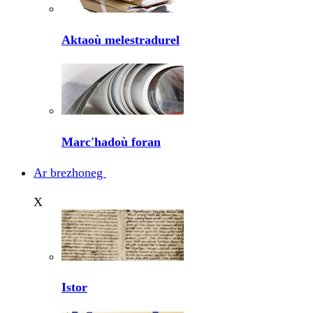
Aktaoù melestradurel
Marc'hadoù foran
Ar brezhoneg
X
Istor