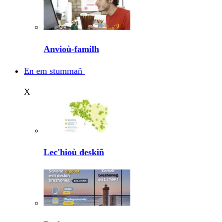
Anvioù-familh
En em stummañ
X
Lec'hioù deskiñ