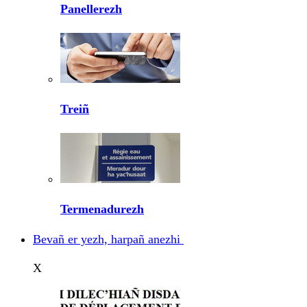
Panellerezh
Treiñ
Termenadurezh
Bevañ er yezh, harpañ anezhi
X