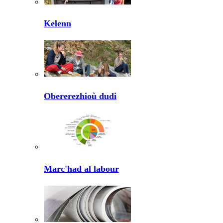
Kelenn
Obererezhioù dudi
Marc'had al labour