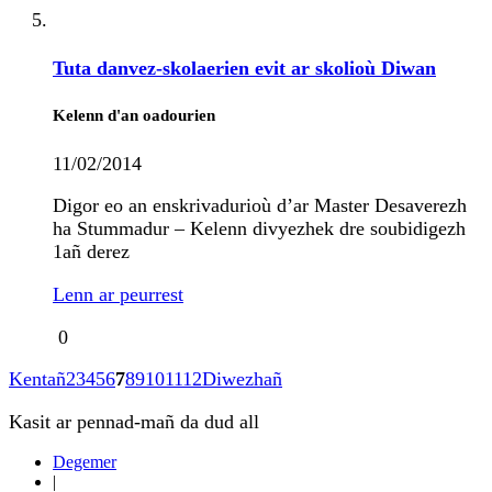
Tuta danvez-skolaerien evit ar skolioù Diwan
Kelenn d'an oadourien
11/02/2014
Digor eo an enskrivadurioù d’ar Master Desaverezh
ha Stummadur – Kelenn divyezhek dre soubidigezh
1añ derez
Lenn ar peurrest
0
Kentañ
2
3
4
5
6
7
8
9
10
11
12
Diwezhañ
Kasit ar pennad-mañ da dud all
Degemer
|