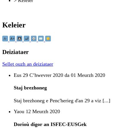
>
Keleier
Keleier
Deiziataer
Sellet ouzh an deiziataer
Eus 29 Cʼhwevrer 2020 da 01 Meurzh 2020
Staj brezhoneg
Staj brezhoneg e Penc'herieg d'an 29 a viz [...]
Yaou 12 Meurzh 2020
Dorioù digor an ISFEC-EUSGek