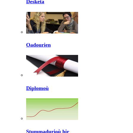
Desketa
Oadourien
Diplomoù
Stummadurioù hir