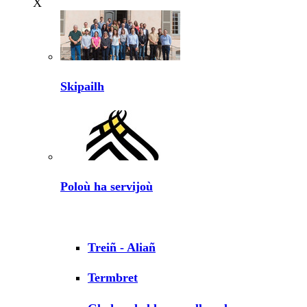
X
Skipailh
Poloù ha servijoù
Treiñ - Aliañ
Termbret