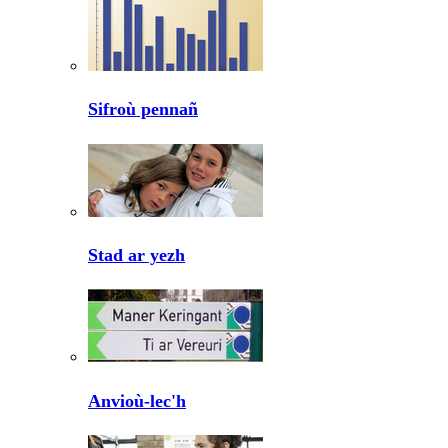
Sifroù pennañ
Stad ar yezh
Anvioù-lec'h