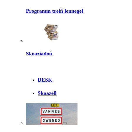
Programm treiñ lennegel
Skoaziadoù
DESK
Skoazell