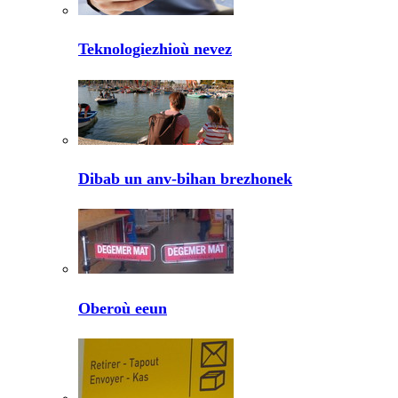
Teknologiezhioù nevez
Dibab un anv-bihan brezhonek
Oberoù eeun