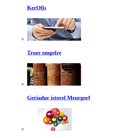
KerOfis
Troer emgefre
Geriadur istorel Meurgorf