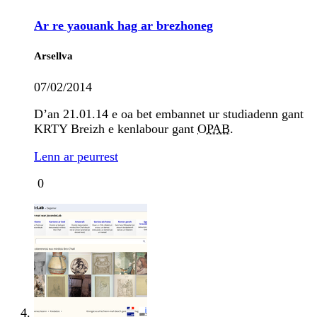
Ar re yaouank hag ar brezhoneg
Arsellva
07/02/2014
D’an 21.01.14 e oa bet embannet ur studiadenn gant
KRTY Breizh e kenlabour gant
OPAB
.
Lenn ar peurrest
0