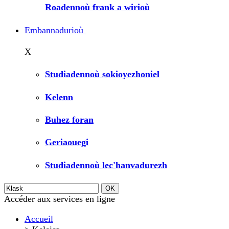
Roadennoù frank a wirioù
Embannadurioù
X
Studiadennoù sokioyezhoniel
Kelenn
Buhez foran
Geriaouegi
Studiadennoù lec'hanvadurezh
Accéder aux services en ligne
Accueil