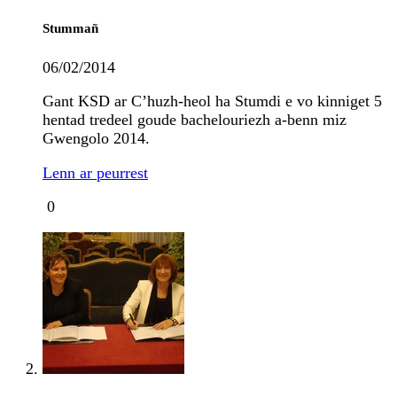
Stummañ
06/02/2014
Gant KSD ar C’huzh-heol ha Stumdi e vo kinniget 5
hentad tredeel goude bachelouriezh a-benn miz
Gwengolo 2014.
Lenn ar peurrest
0