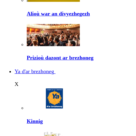
Alioù war an divyezhegezh
Prizioù dazont ar brezhoneg
Ya d'ar brezhoneg
X
Kinnig