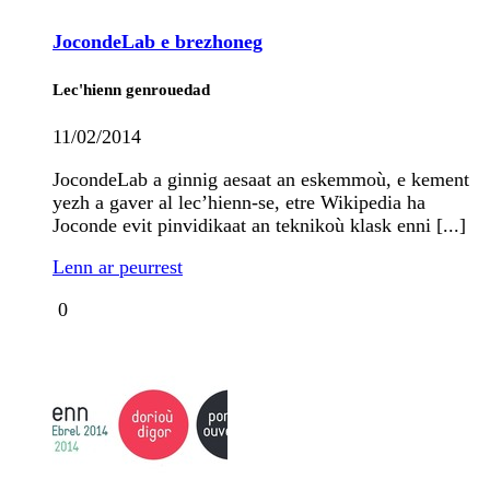
JocondeLab e brezhoneg
Lec'hienn genrouedad
11/02/2014
JocondeLab a ginnig aesaat an eskemmoù, e kement
yezh a gaver al lec’hienn-se, etre Wikipedia ha
Joconde evit pinvidikaat an teknikoù klask enni [...]
Lenn ar peurrest
0