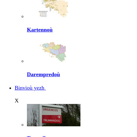
Kartennoù
Darempredoù
Binvioù yezh
X