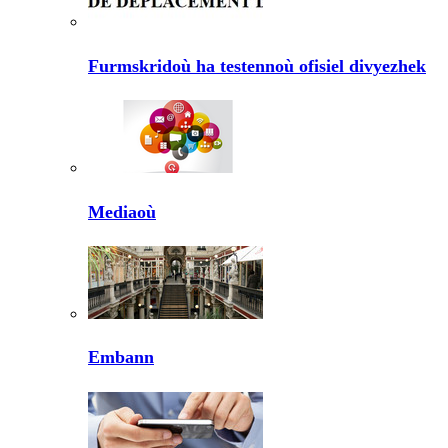
Furmskridoù ha testennoù ofisiel divyezhek
Mediaoù
Embann