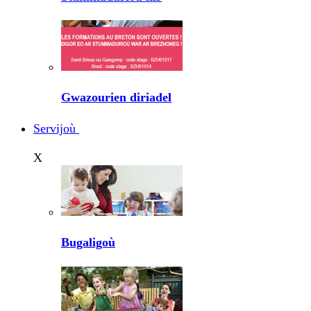
Gwazourien diriadel
Servijoù
X
Bugaligoù