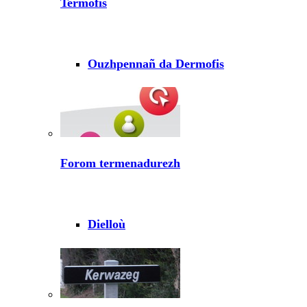
Termofis
Ouzhpennañ da Dermofis
Forom termenadurezh
Dielloù