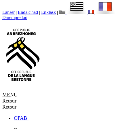
Lañser
|
Endalc'had
|
Enklask
|
Darempredoù
MENU
Retour
Retour
OPAB