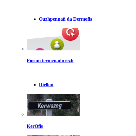
Ouzhpennañ da Dermofis
Forom termenadurezh
Dielloù
KerOfis