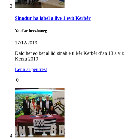
Sinadur ha label a live 1 evit Kerbêr
Ya d'ar brezhoneg
17/12/2019
Dalc’het eo bet al lid-sinañ e ti-kêr Kerbêr d’an 13 a viz
Kerzu 2019
Lenn ar peurrest
0