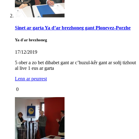
Sinet ar garta Ya d’ar brezhoneg gant Plonevez-Porzhe
Ya d'ar brezhoneg
17/12/2019
5 ober a zo bet dibabet gant ar c’huzul-kêr gant ar soñj tizhout
al live 1 eus ar garta
Lenn ar peurrest
0