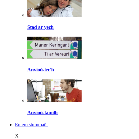
Stad ar yezh
Anvioù-lec'h
Anvioù-familh
En em stummañ
X