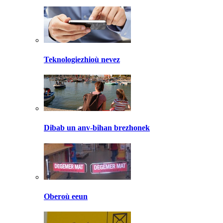
Teknologiezhioù nevez
Dibab un anv-bihan brezhonek
Oberoù eeun