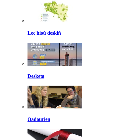
Lec'hioù deskiñ
Desketa
Oadourien