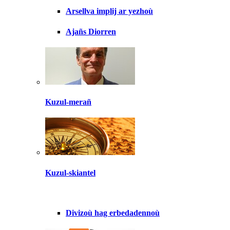
Arsellva implij ar yezhoù
Ajañs Diorren
Kuzul-merañ
Kuzul-skiantel
Divizoù hag erbedadennoù