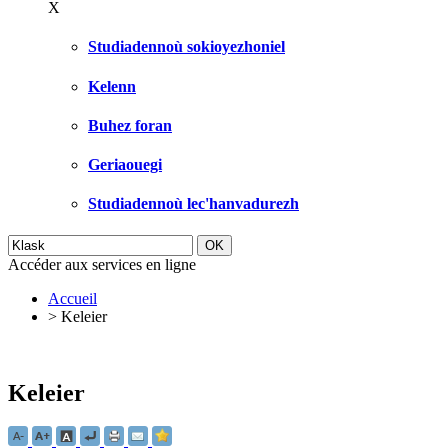
X
Studiadennoù sokioyezhoniel
Kelenn
Buhez foran
Geriaouegi
Studiadennoù lec'hanvadurezh
Accéder aux services en ligne
Accueil
>
Keleier
Keleier