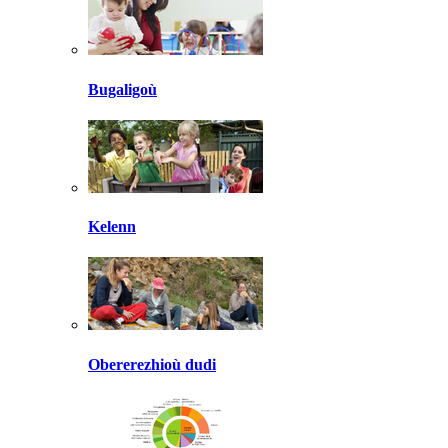
Bugaligoù
Kelenn
Obererezhioù dudi