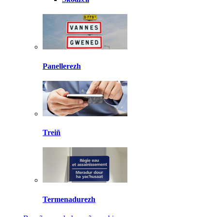
Panellerezh
Treiñ
Termenadurezh