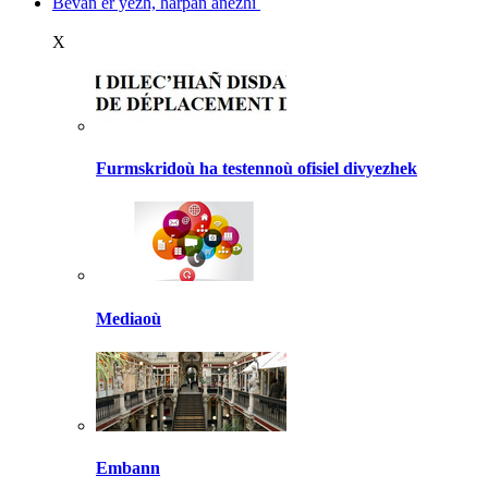
Bevañ er yezh, harpañ anezhi
X
Furmskridoù ha testennoù ofisiel divyezhek
Mediaoù
Embann