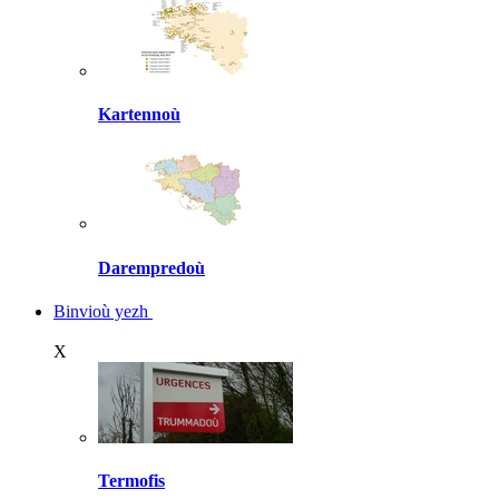
Kartennoù
Darempredoù
Binvioù yezh
X
Termofis