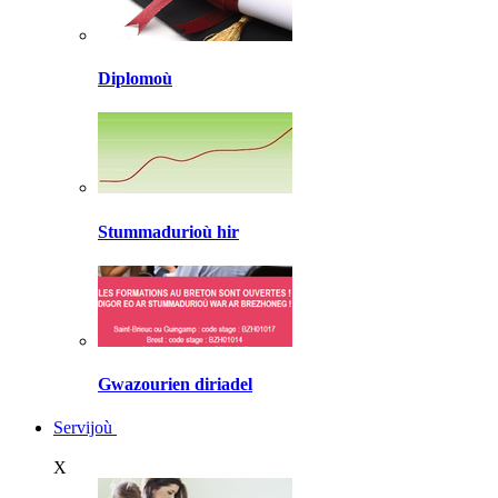
Diplomoù
Stummadurioù hir
Gwazourien diriadel
Servijoù
X