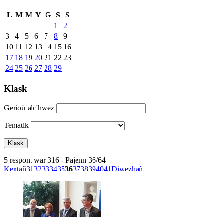
L
M
M
Y
G
S
S
1
2
3
4
5
6
7
8
9
10
11
12
13
14
15
16
17
18
19
20
21
22
23
24
25
26
27
28
29
Klask
Gerioù-alc'hwez
Tematik
5 respont war 316 - Pajenn 36/64
Kentañ
31
32
33
34
35
36
37
38
39
40
41
Diwezhañ