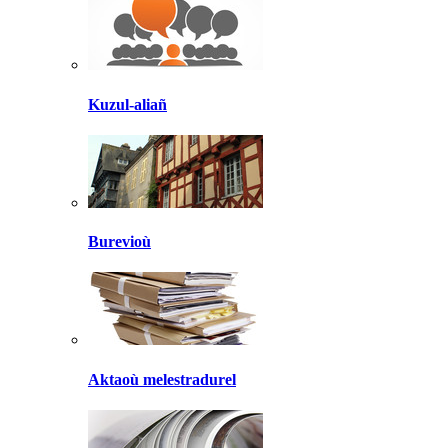
Kuzul-aliañ
Burevioù
Aktaoù melestradurel