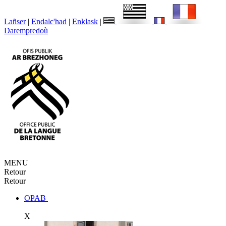
Lañser
|
Endalc'had
|
Enklask
|
Darempredoù
MENU
Retour
Retour
OPAB
X