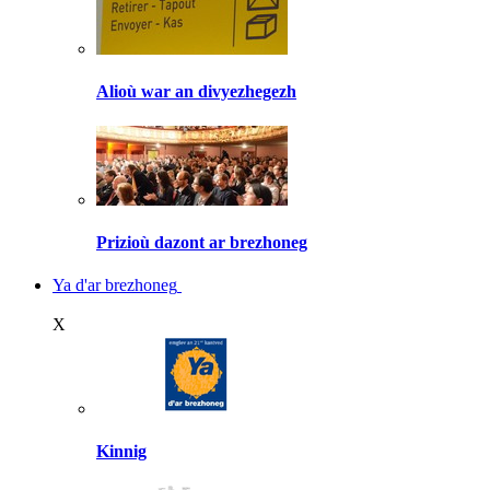
Alioù war an divyezhegezh
Prizioù dazont ar brezhoneg
Ya d'ar brezhoneg
X
Kinnig