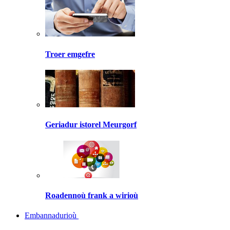
Troer emgefre
Geriadur istorel Meurgorf
Roadennoù frank a wirioù
Embannadurioù