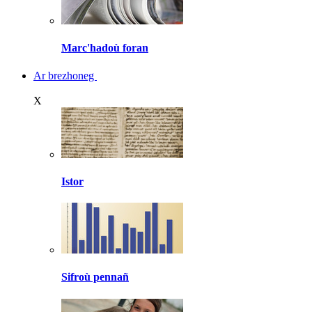
Marc'hadoù foran
Ar brezhoneg
X
Istor
Sifroù pennañ