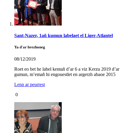
Sant-Nazer, 1añ kumun labelaet el Liger-Atlantel
Ya d'ar brezhoneg
08/12/2019
Roet eo bet he label kentañ d’ar 6 a viz Kerzu 2019 d’ar
gumun, m’emañ hi engouestlet en argerzh abaoe 2015
Lenn ar peurrest
0