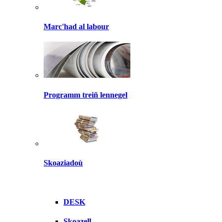
Marc'had al labour
Programm treiñ lennegel
Skoaziadoù
DESK
Skoazell