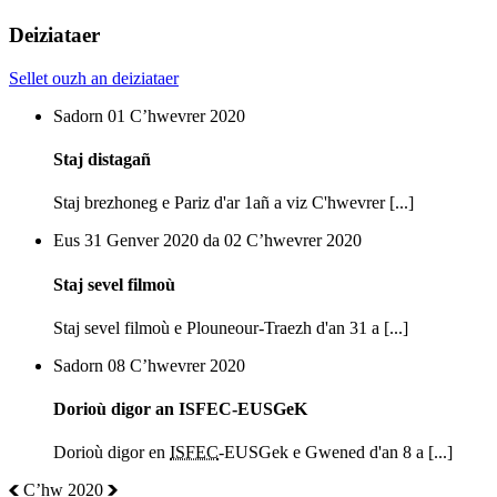
Deiziataer
Sellet ouzh an deiziataer
Sadorn 01 Cʼhwevrer 2020
Staj distagañ
Staj brezhoneg e Pariz d'ar 1añ a viz C'hwevrer [...]
Eus 31 Genver 2020 da 02 Cʼhwevrer 2020
Staj sevel filmoù
Staj sevel filmoù e Plouneour-Traezh d'an 31 a [...]
Sadorn 08 Cʼhwevrer 2020
Dorioù digor an ISFEC-EUSGeK
Dorioù digor en
ISFEC
-EUSGek e Gwened d'an 8 a [...]
Cʼhw 2020