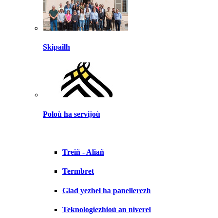
Skipailh
Poloù ha servijoù
Treiñ - Aliañ
Termbret
Glad yezhel ha panellerezh
Teknologiezhioù an niverel