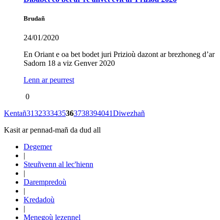
Brudañ
24/01/2020
En Oriant e oa bet bodet juri Prizioù dazont ar brezhoneg d’ar
Sadorn 18 a viz Genver 2020
Lenn ar peurrest
0
Kentañ
31
32
33
34
35
36
37
38
39
40
41
Diwezhañ
Kasit ar pennad-mañ da dud all
Degemer
|
Steuñvenn al lec'hienn
|
Darempredoù
|
Kredadoù
|
Menegoù lezennel