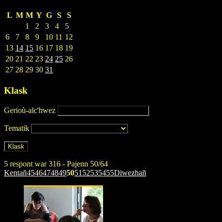
L
M
M
Y
G
S
S
1
2
3
4
5
6
7
8
9
10
11
12
13
14
15
16
17
18
19
20
21
22
23
24
25
26
27
28
29
30
31
Klask
Gerioù-alc'hwez
Tematik
5 respont war 316 - Pajenn 50/64
Kentañ
45
46
47
48
49
50
51
52
53
54
55
Diwezhañ