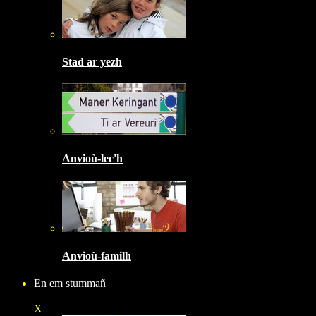
Stad ar yezh
Anvioù-lec'h
Anvioù-familh
En em stummañ
X