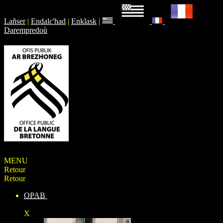
Lañser
|
Endalc'had
|
Enklask
|
Darempredoù
MENU
Retour
Retour
OPAB
X