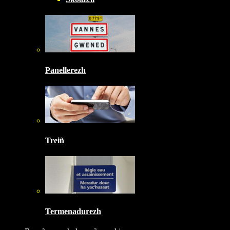
Panellerezh
Treiñ
Termenadurezh