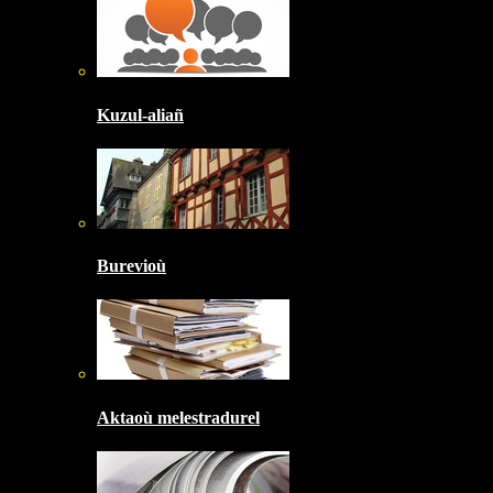
Kuzul-aliañ
Burevioù
Aktaoù melestradurel