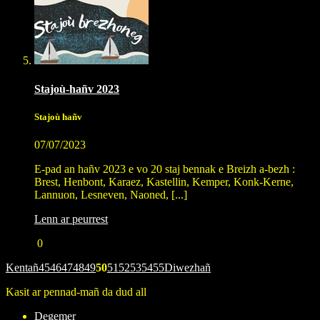
Stajoù-hañv 2023
Stajoù hañv
07/07/2023
E-pad an hañv 2023 e vo 20 staj bennak e Breizh a-bezh :
Brest, Henbont, Karaez, Kastellin, Kemper, Konk-Kerne,
Lannuon, Lesneven, Naoned, [...]
Lenn ar peurrest
0
Kentañ
45
46
47
48
49
50
51
52
53
54
55
Diwezhañ
Kasit ar pennad-mañ da dud all
Degemer