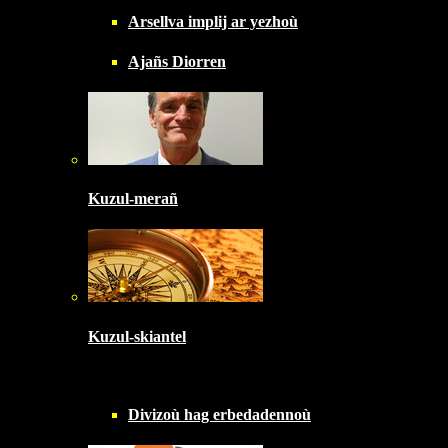
Arsellva implij ar yezhoù
Ajañs Diorren
Kuzul-merañ
Kuzul-skiantel
Divizoù hag erbedadennoù