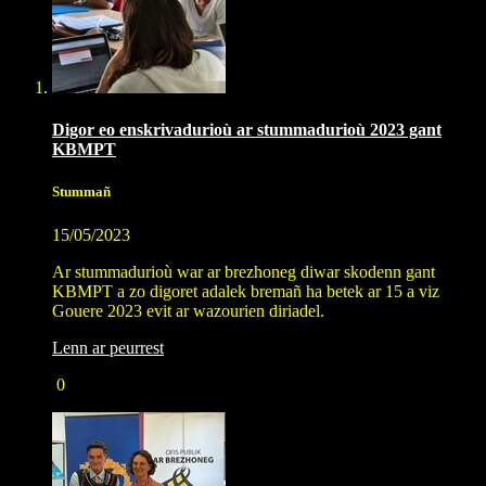
Digor eo enskrivadurioù ar stummadurioù 2023 gant
KBMPT
Stummañ
15/05/2023
Ar stummadurioù war ar brezhoneg diwar skodenn gant
KBMPT a zo digoret adalek bremañ ha betek ar 15 a viz
Gouere 2023 evit ar wazourien diriadel.
Lenn ar peurrest
0