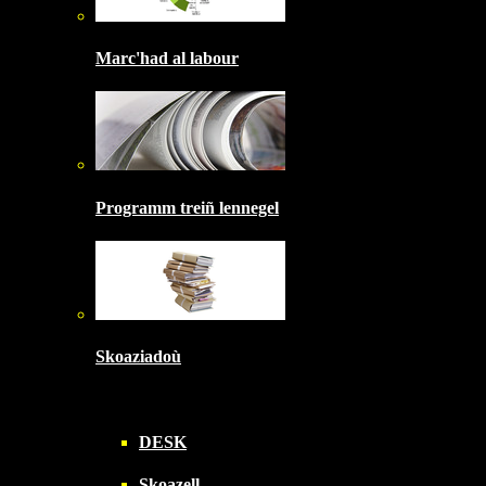
Marc'had al labour
Programm treiñ lennegel
Skoaziadoù
DESK
Skoazell