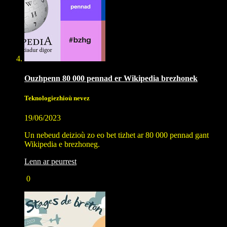
Ouzhpenn 80 000 pennad er Wikipedia brezhonek
Teknologiezhioù nevez
19/06/2023
Un nebeud deizioù zo eo bet tizhet ar 80 000 pennad gant
Wikipedia e brezhoneg.
Lenn ar peurrest
0