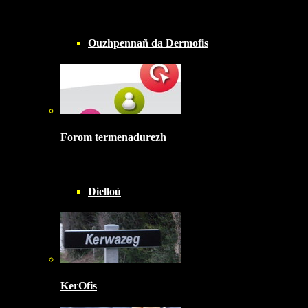
Ouzhpennañ da Dermofis
Forom termenadurezh
Dielloù
KerOfis