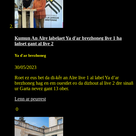
Kumun An Alre labelaet Ya d'ar brezhoneg live 1 ha
lañset gant al live 2
Ya d'ar brezhoneg
30/05/2023
Roet ez eus bet da di-kêr an Alre live 1 al label Ya d’ar
brezhoneg hag en em ouestlet eo da dizhout al live 2 dre sinañ
ur Garta nevez gant 13 ober.
Lenn ar peurrest
0