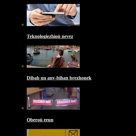
Teknologiezhioù nevez
Dibab un anv-bihan brezhonek
Oberoù eeun