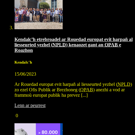
Kendalc’h etrebroadel ar Rouedad europat evit harpañ al
liesseurted yezhel (
NPLD
) kenaozet gant an
OPAB
e
Roazhon
Kendalc'h
15/06/2023
Ar Rouedad europat evit harpañ al liesseurted yezhel (
NPLD
)
zo ezel Ofis Publik ar Brezhoneg (
OPAB
) anezhi a vod ar
frammoù europat publik ha prevez [...]
Lenn ar peurrest
0