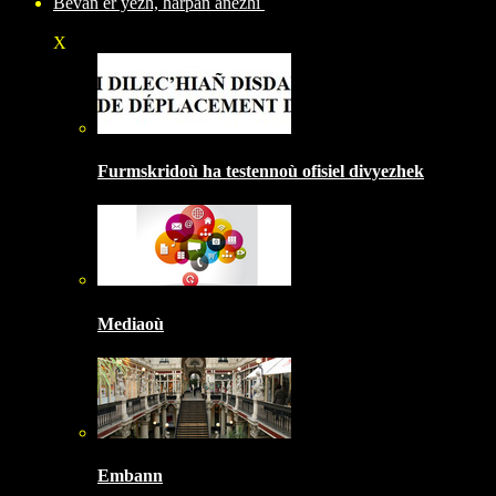
Bevañ er yezh, harpañ anezhi
X
Furmskridoù ha testennoù ofisiel divyezhek
Mediaoù
Embann