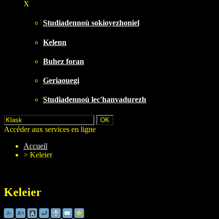
X
Studiadennoù sokioyezhoniel
Kelenn
Buhez foran
Geriaouegi
Studiadennoù lec'hanvadurezh
Accéder aux services en ligne
Accueil
>
Keleier
Keleier