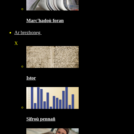
Marc'hadoù foran
Ar brezhoneg
X
Istor
Sifroù pennañ