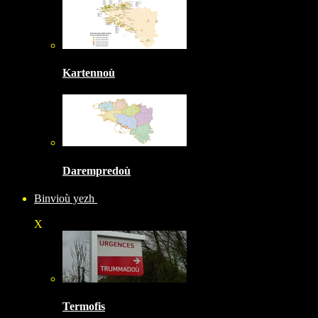
Kartennoù
Darempredoù
Binvioù yezh
X
Termofis