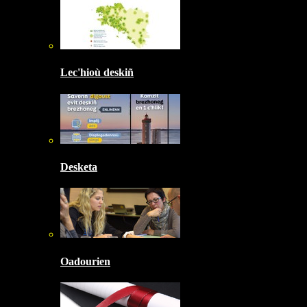
Lec'hioù deskiñ
Desketa
Oadourien