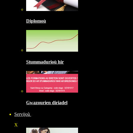
Diplomoù
Stummadurioù hir
Gwazourien diriadel
Servijoù
X