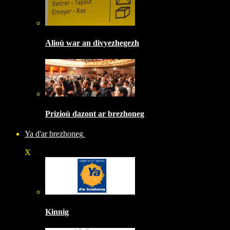
Alioù war an divyezhegezh
Prizioù dazont ar brezhoneg
Ya d'ar brezhoneg
X
Kinnig