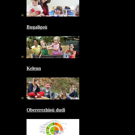
Bugaligoù
Kelenn
Obererezhioù dudi