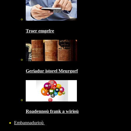
Troer emgefre
Geriadur istorel Meurgorf
Roadennoù frank a wirioù
Embannadurioù