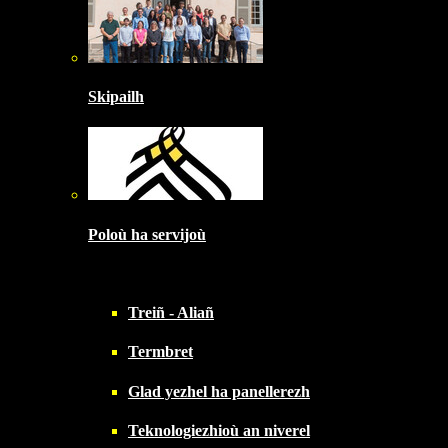
Skipailh
Poloù ha servijoù
Treiñ - Aliañ
Termbret
Glad yezhel ha panellerezh
Teknologiezhioù an niverel