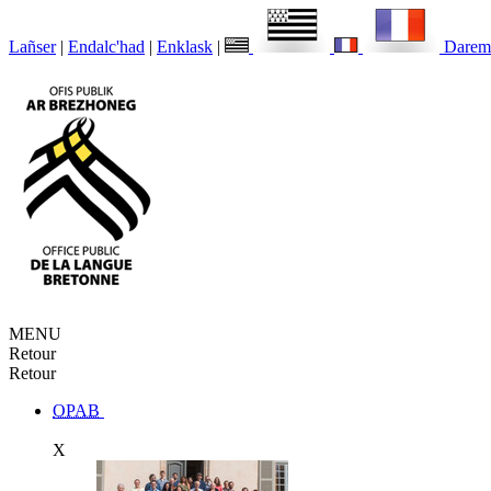
Lañser
|
Endalc'had
|
Enklask
|
Darem
MENU
Retour
Retour
OPAB
X