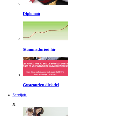
Diplomoù
Stummadurioù hir
Gwazourien diriadel
Servijoù
X