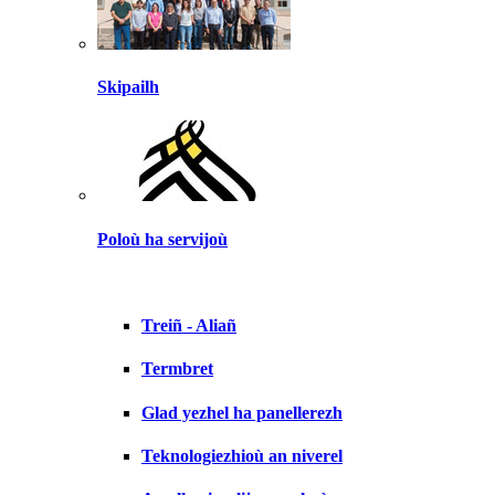
Skipailh
Poloù ha servijoù
Treiñ - Aliañ
Termbret
Glad yezhel ha panellerezh
Teknologiezhioù an niverel