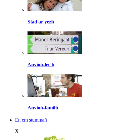
Stad ar yezh
Anvioù-lec'h
Anvioù-familh
En em stummañ
X