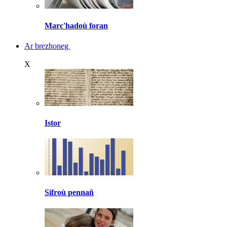
Marc'hadoù foran
Ar brezhoneg
X
Istor
Sifroù pennañ