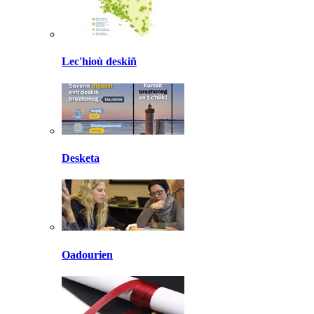
Lec'hioù deskiñ
Desketa
Oadourien