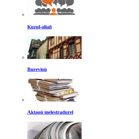
Kuzul-aliañ
Burevioù
Aktaoù melestradurel