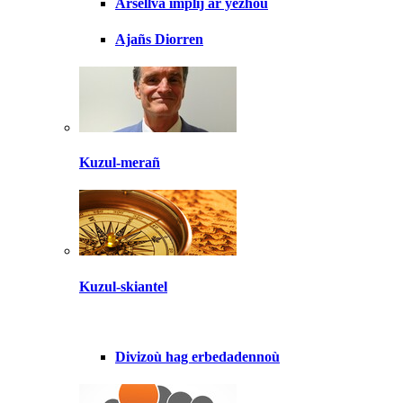
Arsellva implij ar yezhoù
Ajañs Diorren
Kuzul-merañ
Kuzul-skiantel
Divizoù hag erbedadennoù