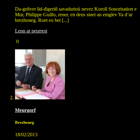
Da-geñver lid-digeriñ savadurioù nevez Koroll Sonorisation e
Mur, Philippe Guillo, rener, en deus sinet an emglev Ya d’ar
brezhoneg. Roet eo bet [...]
Lenn ar peurrest
0
Meurgorf
Brezhoneg
18/02/2013