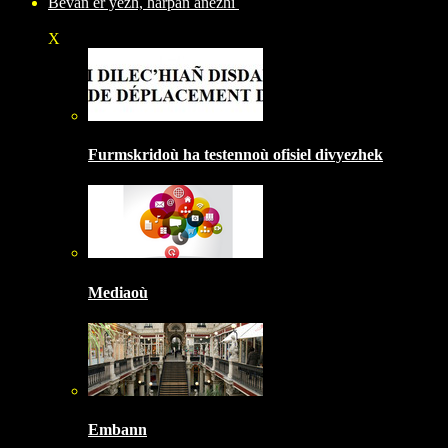
Bevañ er yezh, harpañ anezhi
X
Furmskridoù ha testennoù ofisiel divyezhek
Mediaoù
Embann