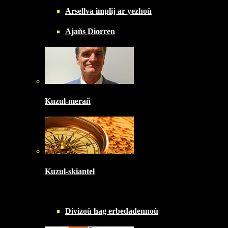
Arsellva implij ar yezhoù
Ajañs Diorren
Kuzul-merañ
Kuzul-skiantel
Divizoù hag erbedadennoù