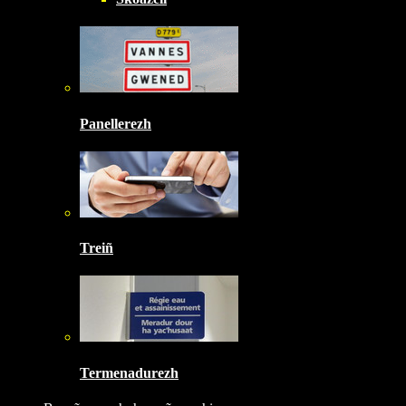
Panellerezh
Treiñ
Termenadurezh