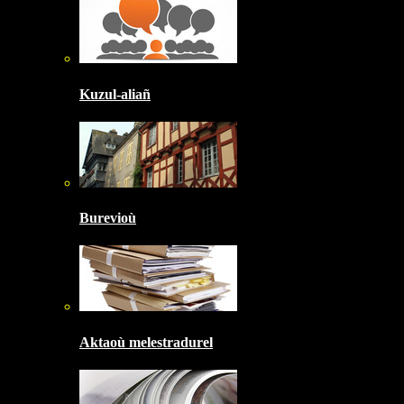
Kuzul-aliañ
Burevioù
Aktaoù melestradurel