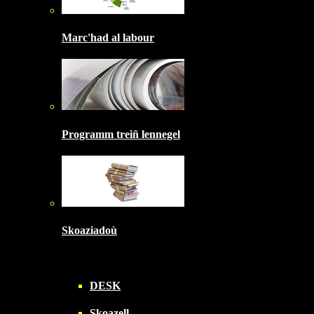
Marc'had al labour
Programm treiñ lennegel
Skoaziadoù
DESK
Skoazell