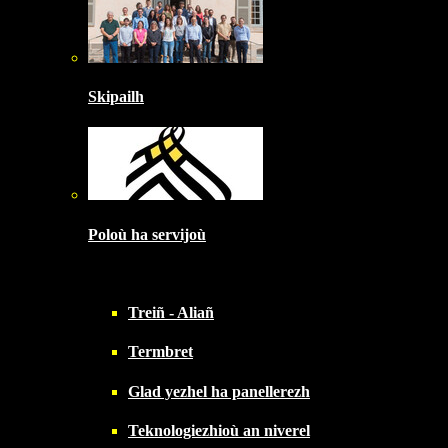
Skipailh
Poloù ha servijoù
Treiñ - Aliañ
Termbret
Glad yezhel ha panellerezh
Teknologiezhioù an niverel