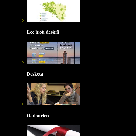
Lec'hioù deskiñ
Desketa
Oadourien