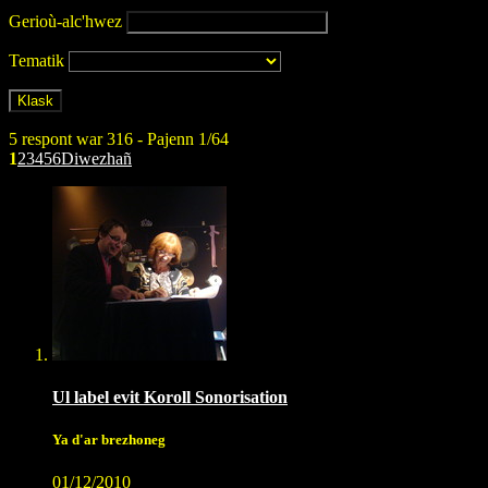
Gerioù-alc'hwez
Tematik
5 respont war 316 - Pajenn 1/64
1
2
3
4
5
6
Diwezhañ
Ul label evit Koroll Sonorisation
Ya d'ar brezhoneg
01/12/2010