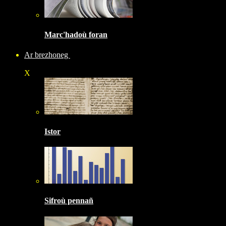
Marc'hadoù foran
Ar brezhoneg
X
Istor
Sifroù pennañ