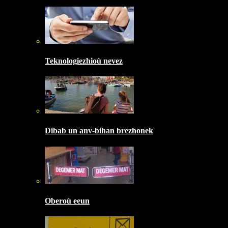
Teknologiezhioù nevez
Dibab un anv-bihan brezhonek
Oberoù eeun