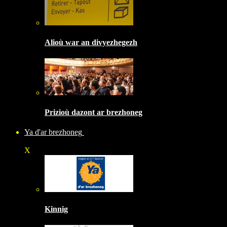
Alioù war an divyezhegezh
Prizioù dazont ar brezhoneg
Ya d'ar brezhoneg
X
Kinnig