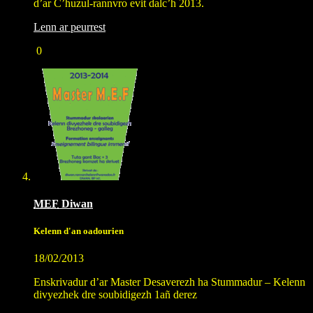
d’ar C’huzul-rannvro evit dalc’h 2013.
Lenn ar peurrest
0
MEF
Diwan
Kelenn d'an oadourien
18/02/2013
Enskrivadur d’ar Master Desaverezh ha Stummadur – Kelenn
divyezhek dre soubidigezh 1añ derez