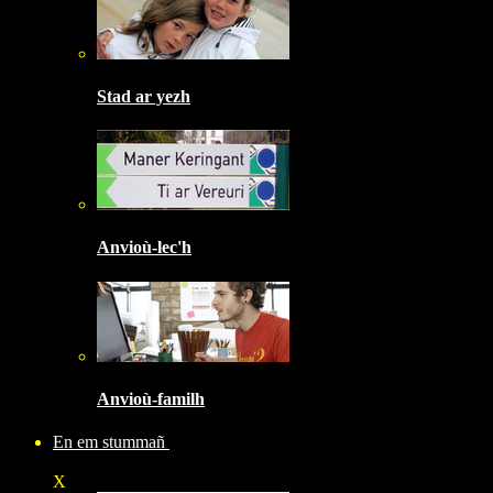
Stad ar yezh
Anvioù-lec'h
Anvioù-familh
En em stummañ
X