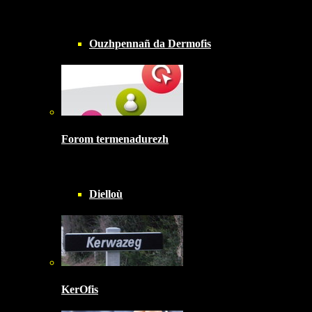
Ouzhpennañ da Dermofis
Forom termenadurezh
Dielloù
KerOfis