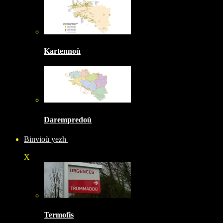
Kartennoù
Darempredoù
Binvioù yezh
X
Termofis