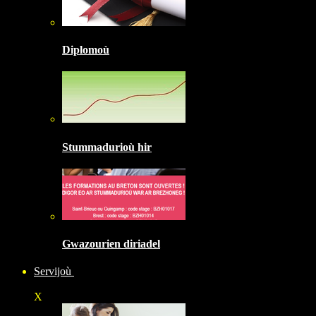
Diplomoù
Stummadurioù hir
Gwazourien diriadel
Servijoù
X