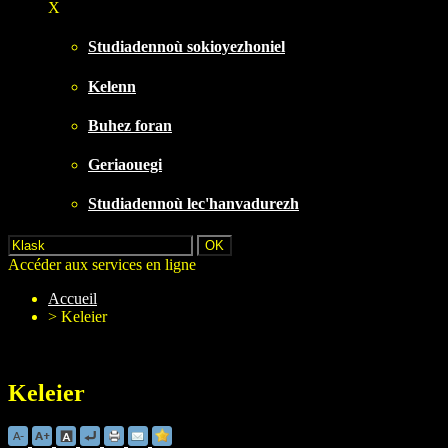
X
Studiadennoù sokioyezhoniel
Kelenn
Buhez foran
Geriaouegi
Studiadennoù lec'hanvadurezh
Accéder aux services en ligne
Accueil
>
Keleier
Keleier