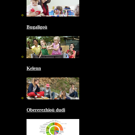
Bugaligoù
Kelenn
Obererezhioù dudi