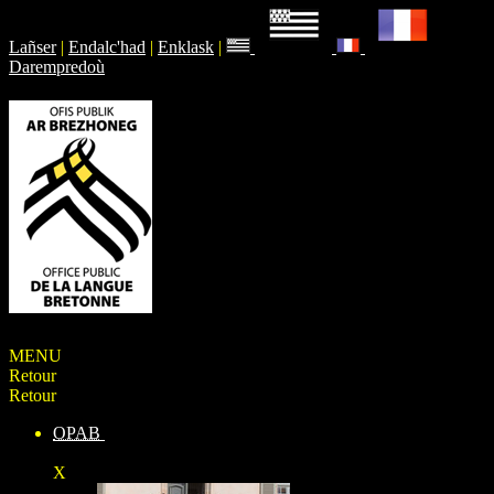
Lañser
|
Endalc'had
|
Enklask
|
Darempredoù
MENU
Retour
Retour
OPAB
X