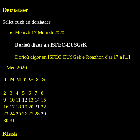
Deiziataer
Sellet ouzh an deiziataer
Meurzh 17 Meurzh 2020
Dorioù digor an ISFEC-EUSGeK
Dorioù digor en
ISFEC
-EUSGek e Roazhon d'ar 17 a [...]
Meu 2020
L
M
M
Y
G
S
S
1
2
3
4
5
6
7
8
9
10
11
12
13
14
15
16
17
18
19
20
21
22
23
24
25
26
27
28
29
30
31
Klask