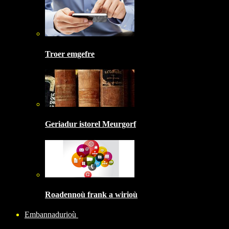
Troer emgefre
Geriadur istorel Meurgorf
Roadennoù frank a wirioù
Embannadurioù