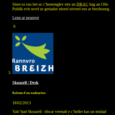
Sinet ez eus bet ur c’henemglev etre an
DRAC
hag an Ofis
Publik evit sevel ur geriadur istorel niverel eus ar brezhoneg.
Lenn ar peurrest
0
Skoazell / Desk
Kelenn d'an oadourien
18/02/2013
Yalc’had Skoazell : diwar vremañ e c’heller kas un teuliad