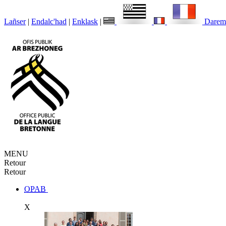
Lañser
|
Endalc'had
|
Enklask
|
Darem
MENU
Retour
Retour
OPAB
X