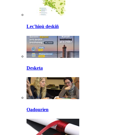
Lec'hioù deskiñ
Desketa
Oadourien