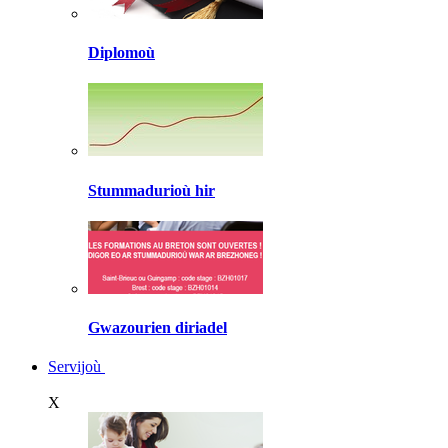
Diplomoù
Stummadurioù hir
Gwazourien diriadel
Servijoù
X