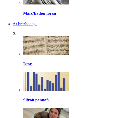
Marc'hadoù foran
Ar brezhoneg
X
Istor
Sifroù pennañ