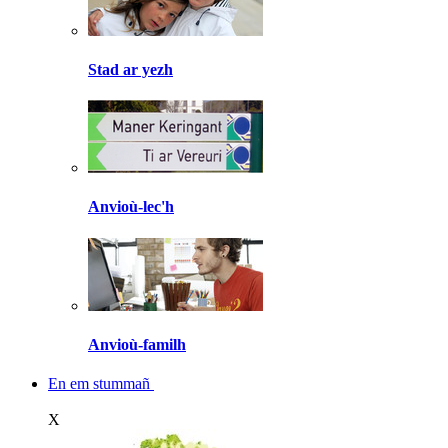
Stad ar yezh
Anvioù-lec'h
Anvioù-familh
En em stummañ
X