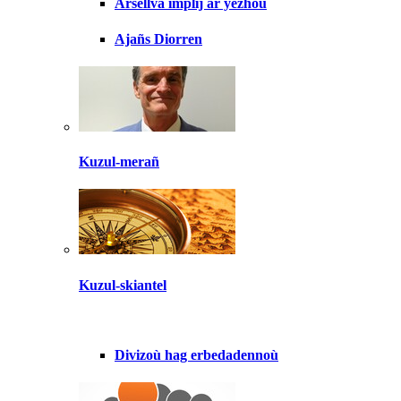
Arsellva implij ar yezhoù
Ajañs Diorren
Kuzul-merañ
Kuzul-skiantel
Divizoù hag erbedadennoù