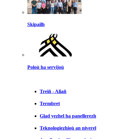
Skipailh
Poloù ha servijoù
Treiñ - Aliañ
Termbret
Glad yezhel ha panellerezh
Teknologiezhioù an niverel