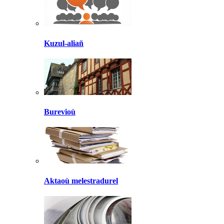
Kuzul-aliañ
Burevioù
Aktaoù melestradurel