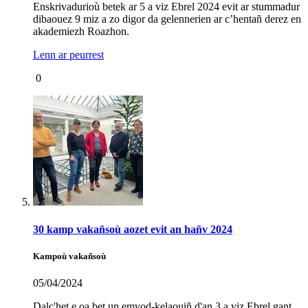
Enskrivadurioù betek ar 5 a viz Ebrel 2024 evit ar stummadur
dibaouez 9 miz a zo digor da gelennerien ar c’hentañ derez en
akademiezh Roazhon.
Lenn ar peurrest
0
30 kamp vakañsoù aozet evit an hañv 2024
Kampoù vakañsoù
05/04/2024
Dalc'het e oa bet un emvod-kelaouiñ d'an 3 a viz Ebrel gant