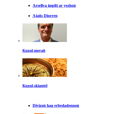
Arsellva implij ar yezhoù
Ajañs Diorren
Kuzul-merañ
Kuzul-skiantel
Divizoù hag erbedadennoù