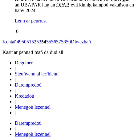
an UBAPAR hag an
OPAB
evit kinnig kampoù vakañsoù an
hañv 2024.
Lenn ar peurrest
0
Kentañ
49
50
51
52
53
54
55
56
57
58
59
Diwezhañ
Kasit ar pennad-mañ da dud all
Degemer
|
Steuñvenn al lec'hienn
|
Darempredoù
|
Kredadoù
|
Menegoù lezennel
|
Darempredoù
|
Menegoù lezennel