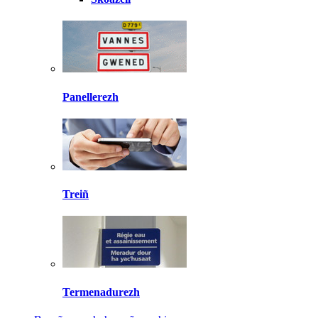
Panellerezh
Treiñ
Termenadurezh