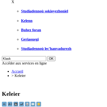
X
Studiadennoù sokioyezhoniel
Kelenn
Buhez foran
Geriaouegi
Studiadennoù lec'hanvadurezh
Accéder aux services en ligne
Accueil
>
Keleier
Keleier