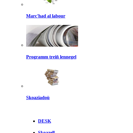
Marc'had al labour
Programm treiñ lennegel
Skoaziadoù
DESK
Skoazell