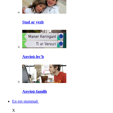
Stad ar yezh
Anvioù-lec'h
Anvioù-familh
En em stummañ
X