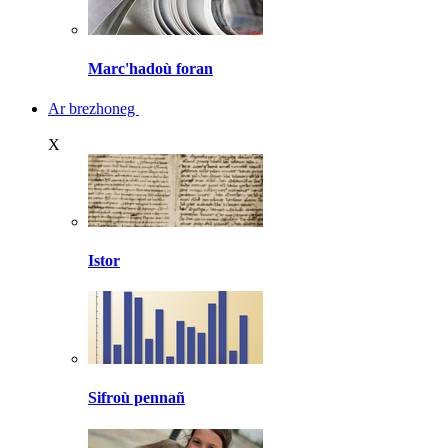
Marc'hadoù foran
Ar brezhoneg
X
Istor
Sifroù pennañ