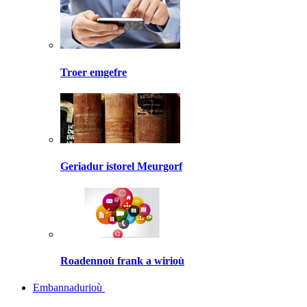
Troer emgefre
Geriadur istorel Meurgorf
Roadennoù frank a wirioù
Embannadurioù