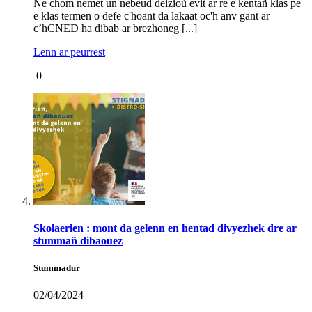
Ne chom nemet un nebeud deizioù evit ar re e kentañ klas pe
e klas termen o defe c'hoant da lakaat oc'h anv gant ar
c’hCNED ha dibab ar brezhoneg [...]
Lenn ar peurrest
0
Skolaerien : mont da gelenn en hentad divyezhek dre ar
stummañ dibaouez
Stummadur
02/04/2024