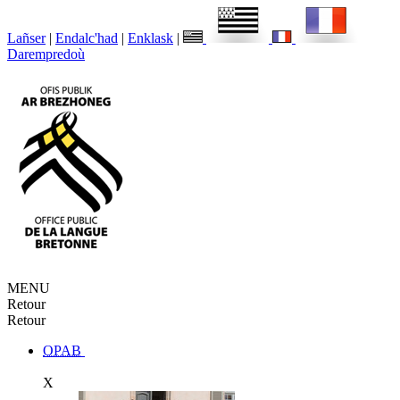
Lañser
|
Endalc'had
|
Enklask
|
Darempredoù
MENU
Retour
Retour
OPAB
X