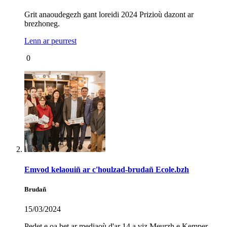
Grit anaoudegezh gant loreidi 2024 Prizioù dazont ar
brezhoneg.
Lenn ar peurrest
0
Emvod kelaouiñ ar c'houlzad-brudañ Ecole.bzh
Brudañ
15/03/2024
Pedet e oa bet ar mediaoù d'ar 14 a viz Meurzh e Kemper