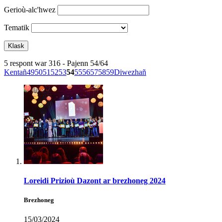
Gerioù-alc'hwez
Tematik
5 respont war 316 - Pajenn 54/64
Kentañ
49
50
51
52
53
54
55
56
57
58
59
Diwezhañ
Loreidi Prizioù Dazont ar brezhoneg 2024
Brezhoneg
15/03/2024