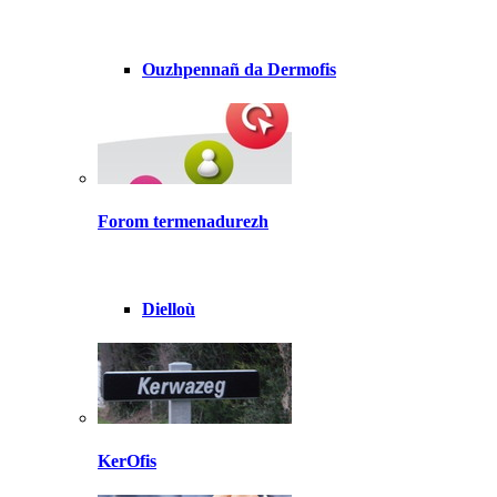
Ouzhpennañ da Dermofis
Forom termenadurezh
Dielloù
KerOfis