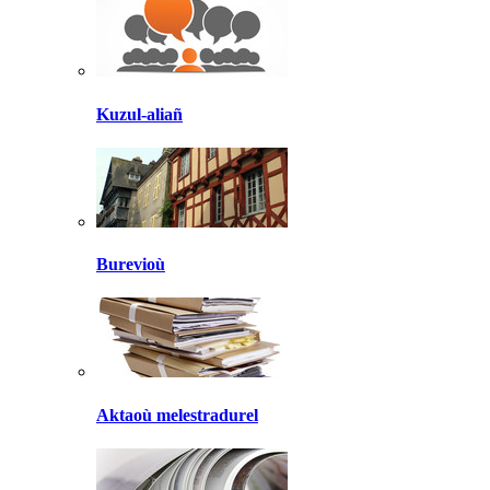
Kuzul-aliañ
Burevioù
Aktaoù melestradurel