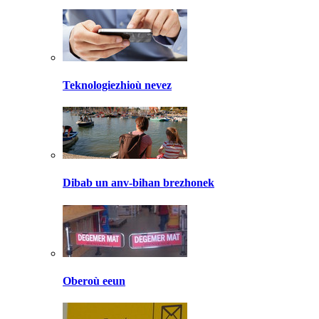
Teknologiezhioù nevez
Dibab un anv-bihan brezhonek
Oberoù eeun