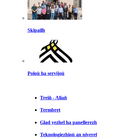
Skipailh
Poloù ha servijoù
Treiñ - Aliañ
Termbret
Glad yezhel ha panellerezh
Teknologiezhioù an niverel