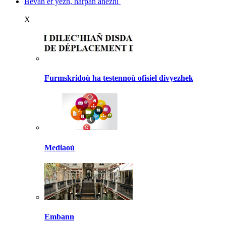
Bevañ er yezh, harpañ anezhi
X
Furmskridoù ha testennoù ofisiel divyezhek
Mediaoù
Embann