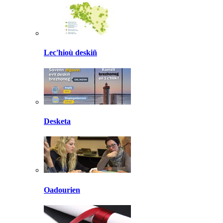
Lec'hioù deskiñ
Desketa
Oadourien