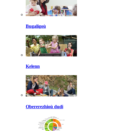
Bugaligoù
Kelenn
Obererezhioù dudi