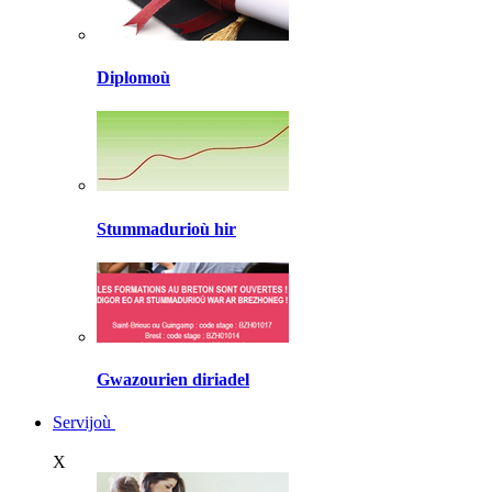
Diplomoù
Stummadurioù hir
Gwazourien diriadel
Servijoù
X