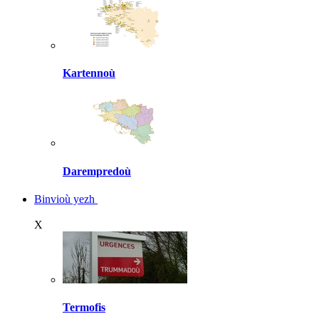
Kartennoù
Darempredoù
Binvioù yezh
X
Termofis