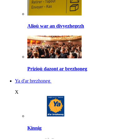
Alioù war an divyezhegezh
Prizioù dazont ar brezhoneg
Ya d'ar brezhoneg
X
Kinnig