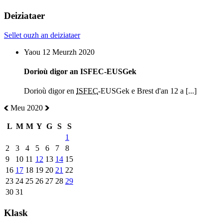
Deiziataer
Sellet ouzh an deiziataer
Yaou 12 Meurzh 2020
Dorioù digor an ISFEC-EUSGek
Dorioù digor en
ISFEC
-EUSGek e Brest d'an 12 a [...]
Meu 2020
L
M
M
Y
G
S
S
1
2
3
4
5
6
7
8
9
10
11
12
13
14
15
16
17
18
19
20
21
22
23
24
25
26
27
28
29
30
31
Klask