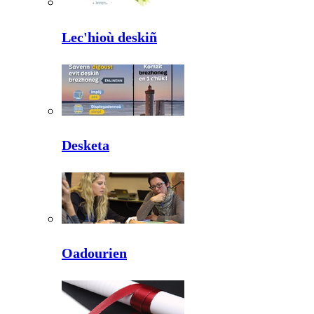
Lec'hioù deskiñ
Desketa
Oadourien