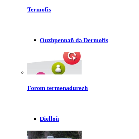
Termofis
Ouzhpennañ da Dermofis
Forom termenadurezh
Dielloù