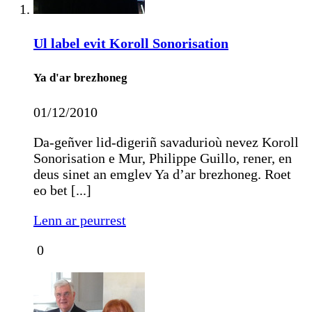
Ul label evit Koroll Sonorisation
Ya d'ar brezhoneg
01/12/2010
Da-geñver lid-digeriñ savadurioù nevez Koroll
Sonorisation e Mur, Philippe Guillo, rener, en
deus sinet an emglev Ya d’ar brezhoneg. Roet
eo bet [...]
Lenn ar peurrest
0