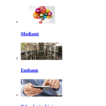
Mediaoù
Embann