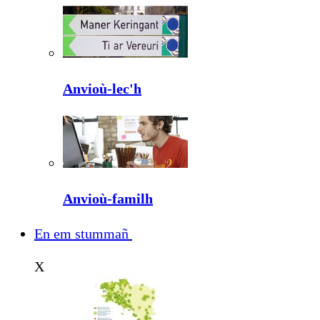
Anvioù-lec'h
Anvioù-familh
En em stummañ
X