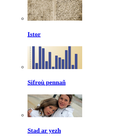
Istor
Sifroù pennañ
Stad ar yezh