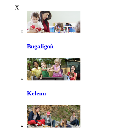
X
Bugaligoù
Kelenn