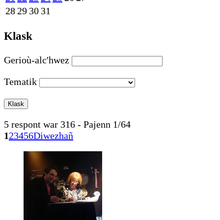
28
29
30
31
Klask
Gerioù-alc'hwez
Tematik
5 respont war 316 - Pajenn 1/64
1
2
3
4
5
6
Diwezhañ