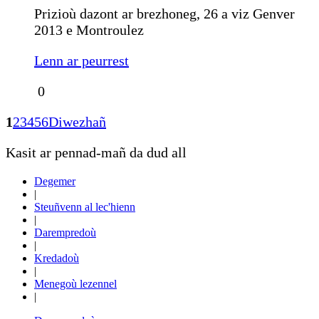
Prizioù dazont ar brezhoneg, 26 a viz Genver
2013 e Montroulez
Lenn ar peurrest
0
1
2
3
4
5
6
Diwezhañ
Kasit ar pennad-mañ da dud all
Degemer
|
Steuñvenn al lec'hienn
|
Darempredoù
|
Kredadoù
|
Menegoù lezennel
|