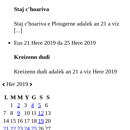
Staj c'hoariva
Staj c'hoariva e Plougerne adalek an 21 a viz
[...]
Eus 21 Here 2019 da 25 Here 2019
Kreizenn dudi
Kreizenn dudi adalek an 21 a viz Here 2019
Her 2019
L
M
M
Y
G
S
S
1
2
3
4
5
6
7
8
9
10
11
12
13
14
15
16
17
18
19
20
21
22
23
24
25
26
27