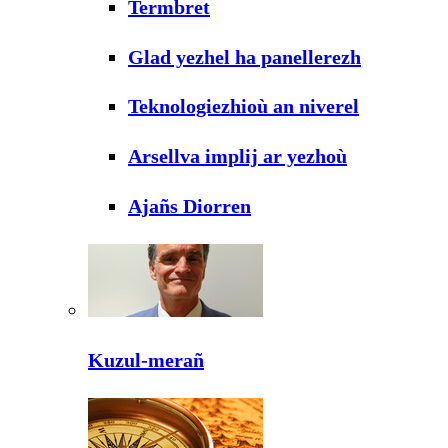
Termbret
Glad yezhel ha panellerezh
Teknologiezhioù an niverel
Arsellva implij ar yezhoù
Ajañs Diorren
Kuzul-merañ