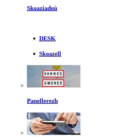
Skoaziadoù
DESK
Skoazell
Panellerezh