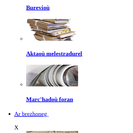
Burevioù
Aktaoù melestradurel
Marc'hadoù foran
Ar brezhoneg
X