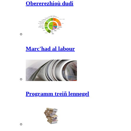
Obererezhioù dudi
Marc'had al labour
Programm treiñ lennegel