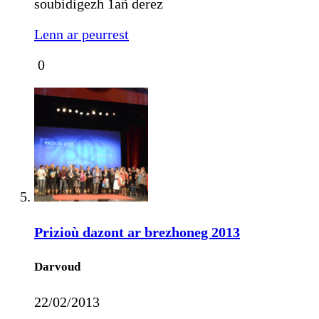
soubidigezh 1añ derez
Lenn ar peurrest
0
Prizioù dazont ar brezhoneg 2013
Darvoud
22/02/2013