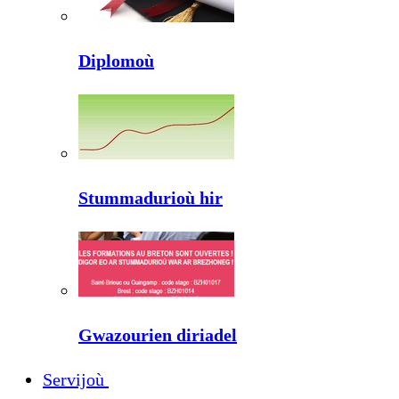
Diplomoù
Stummadurioù hir
Gwazourien diriadel
Servijoù