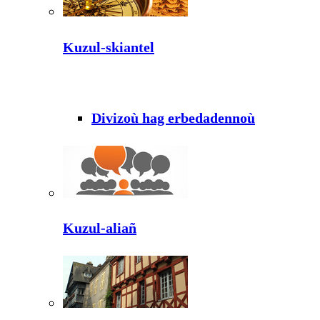
Kuzul-skiantel
Divizoù hag erbedadennoù
Kuzul-aliañ