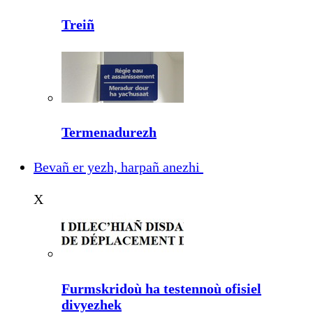
Treiñ
Termenadurezh
Bevañ er yezh, harpañ anezhi
X
Furmskridoù ha testennoù ofisiel
divyezhek