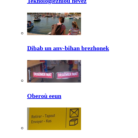
Teknologiezhioù nevez
Dibab un anv-bihan brezhonek
Oberoù eeun