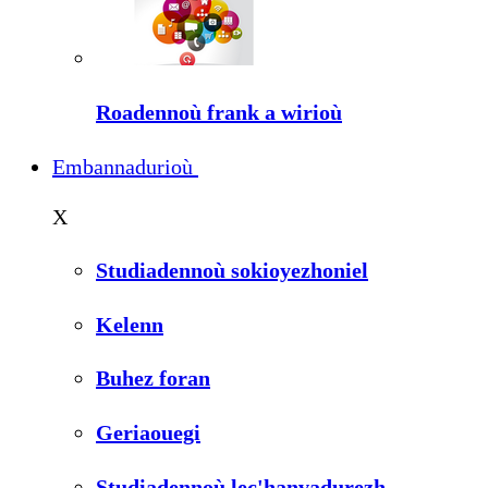
Roadennoù frank a wirioù
Embannadurioù
X
Studiadennoù sokioyezhoniel
Kelenn
Buhez foran
Geriaouegi
Studiadennoù lec'hanvadurezh