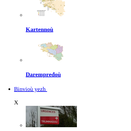
Kartennoù
Darempredoù
Binvioù yezh
X