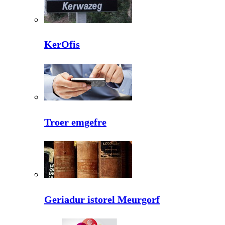
KerOfis
Troer emgefre
Geriadur istorel Meurgorf