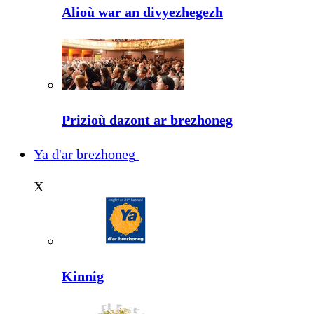
Alioù war an divyezhegezh
Prizioù dazont ar brezhoneg
Ya d'ar brezhoneg
X
Kinnig