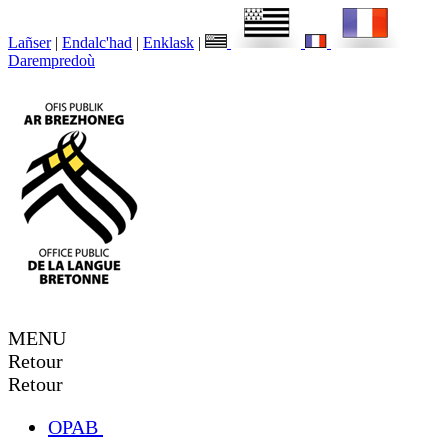
Lañser
|
Endalc'had
|
Enklask
|
Darempredoù
MENU
Retour
Retour
OPAB