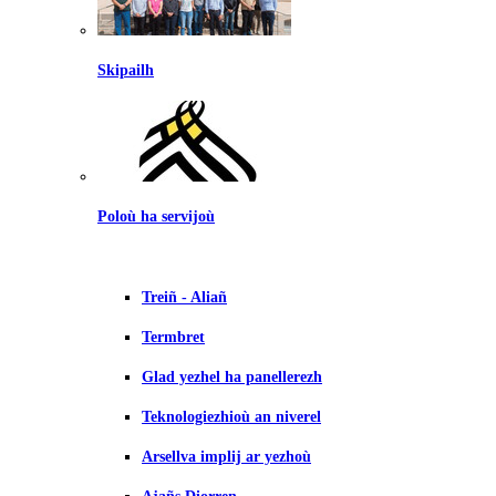
Skipailh
Poloù ha servijoù
Treiñ - Aliañ
Termbret
Glad yezhel ha panellerezh
Teknologiezhioù an niverel
Arsellva implij ar yezhoù