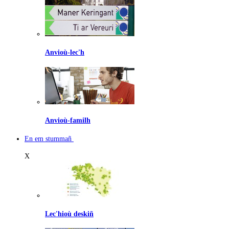
Anvioù-lec'h
Anvioù-familh
En em stummañ
X
Lec'hioù deskiñ