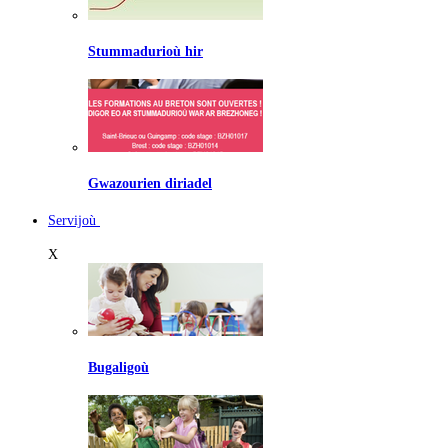
Stummadurioù hir
Gwazourien diriadel
Servijoù
X
Bugaligoù