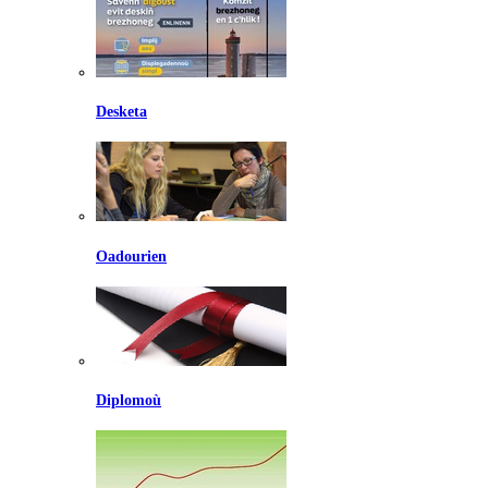
Desketa
Oadourien
Diplomoù