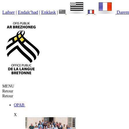
Lañser
|
Endalc'had
|
Enklask
|
Darem
MENU
Retour
Retour
OPAB
X