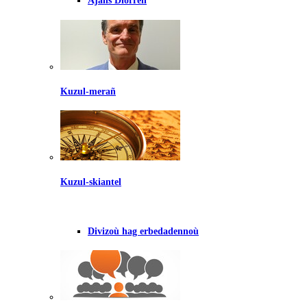
Ajañs Diorren
Kuzul-merañ
Kuzul-skiantel
Divizoù hag erbedadennoù