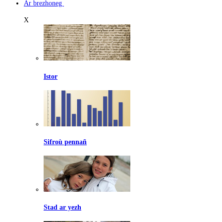
Ar brezhoneg
X
Istor
Sifroù pennañ
Stad ar yezh