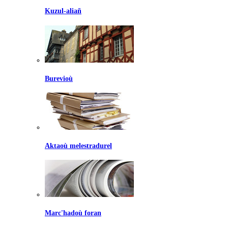
Kuzul-aliañ
Burevioù
Aktaoù melestradurel
Marc'hadoù foran