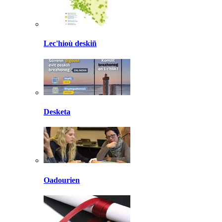
Lec'hioù deskiñ
Desketa
Oadourien