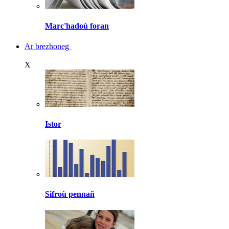
Marc'hadoù foran
Ar brezhoneg
X
Istor
Sifroù pennañ