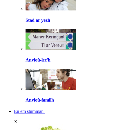
Stad ar yezh
Anvioù-lec'h
Anvioù-familh
En em stummañ
X