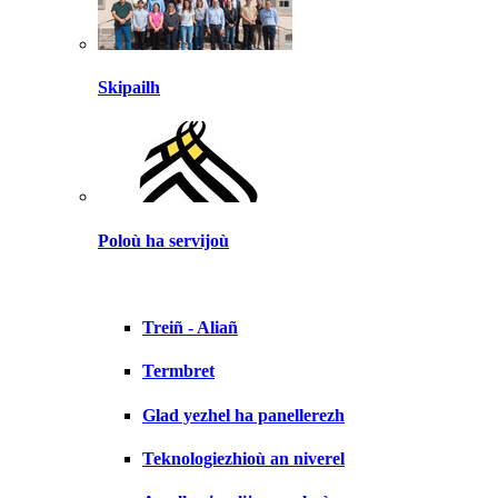
Skipailh
Poloù ha servijoù
Treiñ - Aliañ
Termbret
Glad yezhel ha panellerezh
Teknologiezhioù an niverel