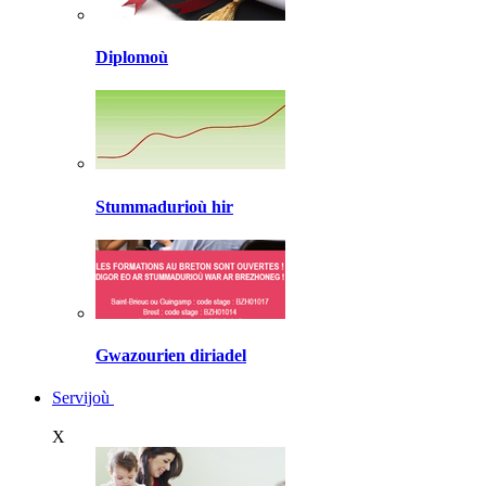
Diplomoù
Stummadurioù hir
Gwazourien diriadel
Servijoù
X