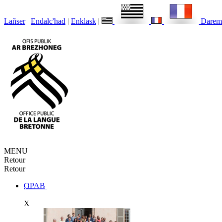
Lañser
|
Endalc'had
|
Enklask
|
Darem
MENU
Retour
Retour
OPAB
X