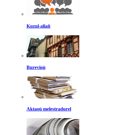
Kuzul-aliañ
Burevioù
Aktaoù melestradurel