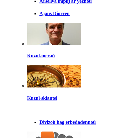
Arsellva implij ar yezhoù
Ajañs Diorren
Kuzul-merañ
Kuzul-skiantel
Divizoù hag erbedadennoù