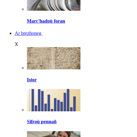
Marc'hadoù foran
Ar brezhoneg
X
Istor
Sifroù pennañ