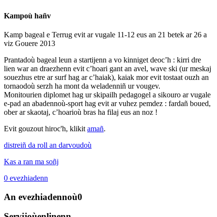
Kampoù hañv
Kamp bageal e Terrug evit ar vugale 11-12 eus an 21 betek ar 26 a
viz Gouere 2013
Prantadoù bageal leun a startijenn a vo kinniget deoc’h : kirri dre
lien war an draezhenn evit c’hoari gant an avel, wave ski (ur meskaj
souezhus etre ar surf hag ar c’haiak), kaiak mor evit tostaat ouzh an
tornaodoù serzh ha mont da weladenniñ ur vougev.
Monitourien diplomet hag ur skipailh pedagogel a sikouro ar vugale
e-pad an abadennoù-sport hag evit ar vuhez pemdez : fardañ boued,
ober ar skaotaj, c’hoarioù bras ha filaj eus an noz !
Evit gouzout hiroc'h, klikit
amañ
.
distreiñ da roll an darvoudoù
Kas a ran ma soñj
0
evezhiadenn
An evezhiadennoù
0
Servijoù
enlinenn