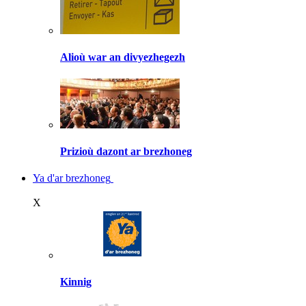
Alioù war an divyezhegezh
Prizioù dazont ar brezhoneg
Ya d'ar brezhoneg
X
Kinnig