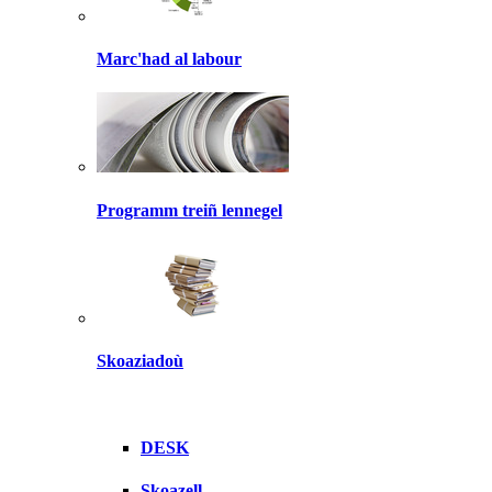
Marc'had al labour
Programm treiñ lennegel
Skoaziadoù
DESK
Skoazell