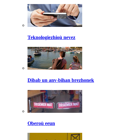
Teknologiezhioù nevez
Dibab un anv-bihan brezhonek
Oberoù eeun