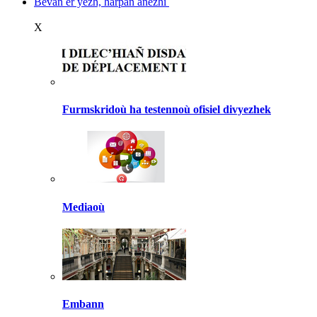
Bevañ er yezh, harpañ anezhi
X
Furmskridoù ha testennoù ofisiel divyezhek
Mediaoù
Embann