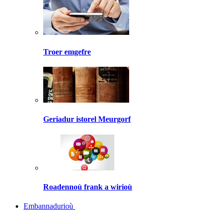
Troer emgefre
Geriadur istorel Meurgorf
Roadennoù frank a wirioù
Embannadurioù