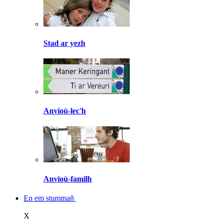
Stad ar yezh
Anvioù-lec'h
Anvioù-familh
En em stummañ
X