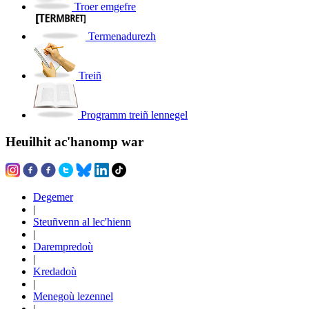
Troer emgefre
Termenadurezh
Treiñ
Programm treiñ lennegel
Heuilhit ac'hanomp war
Degemer
|
Steuñvenn al lec'hienn
|
Darempredoù
|
Kredadoù
|
Menegoù lezennel
|