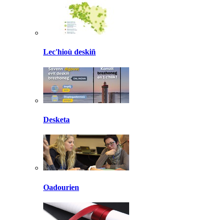
Lec'hioù deskiñ
Desketa
Oadourien