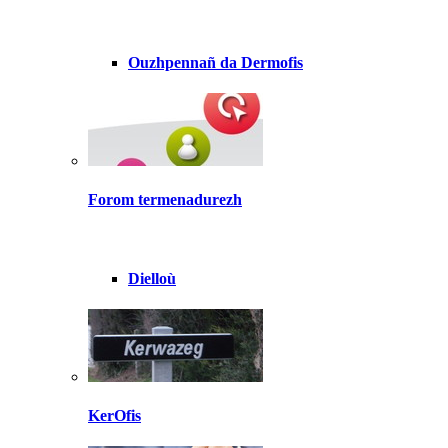
Ouzhpennañ da Dermofis
Forom termenadurezh
Dielloù
KerOfis