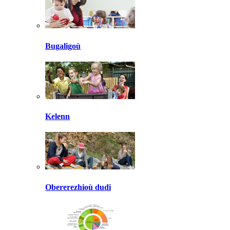
Bugaligoù
Kelenn
Obererezhioù dudi