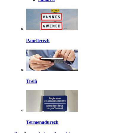
Panellerezh
Treiñ
Termenadurezh