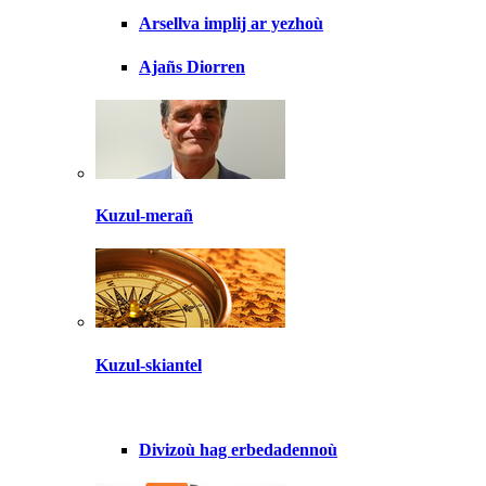
Arsellva implij ar yezhoù
Ajañs Diorren
Kuzul-merañ
Kuzul-skiantel
Divizoù hag erbedadennoù