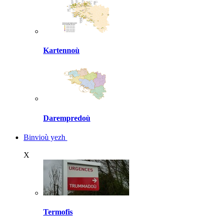
Kartennoù
Darempredoù
Binvioù yezh
X
Termofis