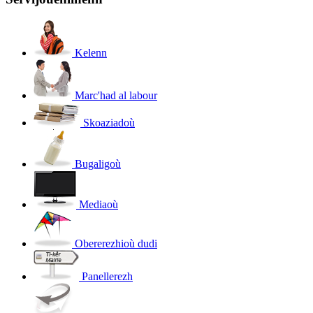
Kelenn
Marc'had al labour
Skoaziadoù
Bugaligoù
Mediaoù
Obererezhioù dudi
Panellerezh