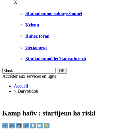
X
Studiadennoù sokioyezhoniel
Kelenn
Buhez foran
Geriaouegi
Studiadennoù lec'hanvadurezh
Accéder aux services en ligne
Accueil
>
Darvoudoù
Kamp hañv : startijenn ha riskl