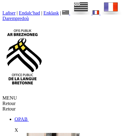
Lañser
|
Endalc'had
|
Enklask
|
Darempredoù
MENU
Retour
Retour
OPAB
X