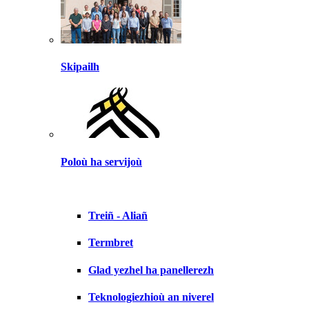
Skipailh
Poloù ha servijoù
Treiñ - Aliañ
Termbret
Glad yezhel ha panellerezh
Teknologiezhioù an niverel