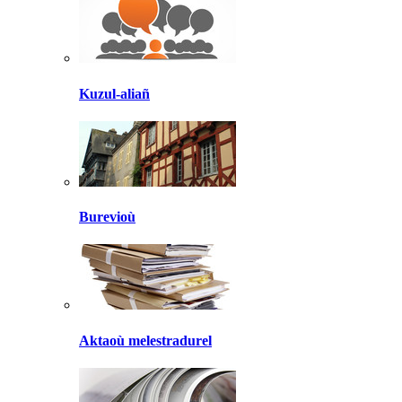
Kuzul-aliañ
Burevioù
Aktaoù melestradurel