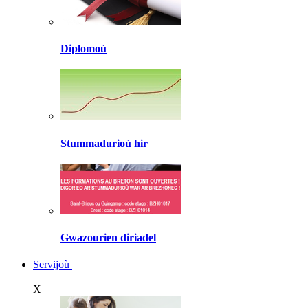
Diplomoù
Stummadurioù hir
Gwazourien diriadel
Servijoù
X