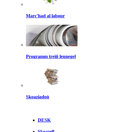
Marc'had al labour
Programm treiñ lennegel
Skoaziadoù
DESK
Skoazell