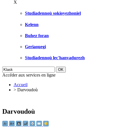
X
Studiadennoù sokioyezhoniel
Kelenn
Buhez foran
Geriaouegi
Studiadennoù lec'hanvadurezh
Accéder aux services en ligne
Accueil
>
Darvoudoù
Darvoudoù