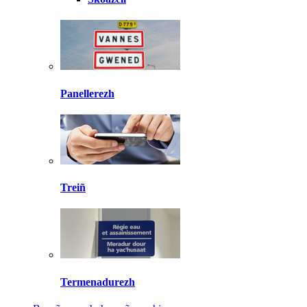
Panellerezh
Treiñ
Termenadurezh