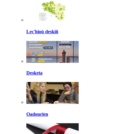
Lec'hioù deskiñ
Desketa
Oadourien