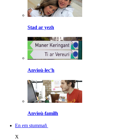
Stad ar yezh
Anvioù-lec'h
Anvioù-familh
En em stummañ
X