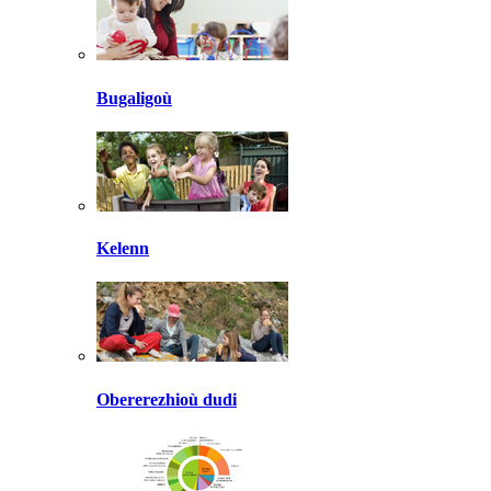
Bugaligoù
Kelenn
Obererezhioù dudi