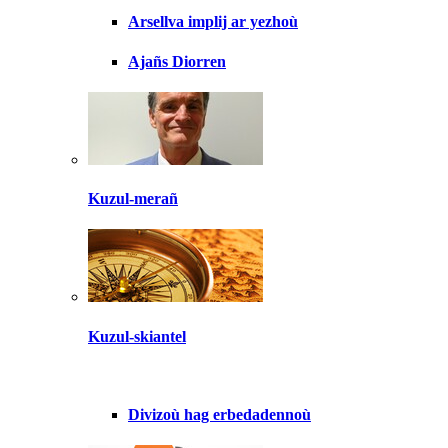
Arsellva implij ar yezhoù
Ajañs Diorren
Kuzul-merañ
Kuzul-skiantel
Divizoù hag erbedadennoù