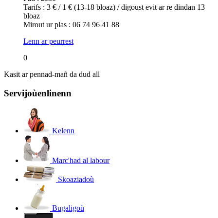
Tarifs : 3 € / 1 € (13-18 bloaz) / digoust evit ar re dindan 13
bloaz
Mirout ur plas : 06 74 96 41 88
Lenn ar peurrest
0
Kasit ar pennad-mañ da dud all
Servijoù
enlinenn
Kelenn
Marc'had al labour
Skoaziadoù
Bugaligoù