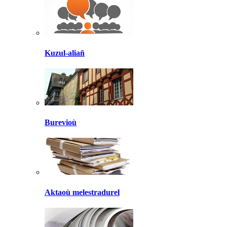
Kuzul-aliañ
Burevioù
Aktaoù melestradurel