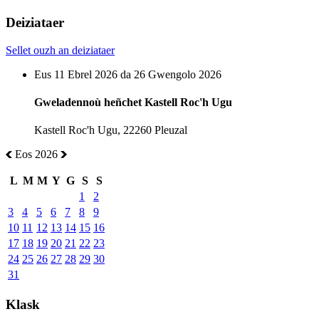
Deiziataer
Sellet ouzh an deiziataer
Eus 11 Ebrel 2026 da 26 Gwengolo 2026
Gweladennoù heñchet Kastell Roc'h Ugu
Kastell Roc'h Ugu, 22260 Pleuzal
Eos 2026
L
M
M
Y
G
S
S
1
2
3
4
5
6
7
8
9
10
11
12
13
14
15
16
17
18
19
20
21
22
23
24
25
26
27
28
29
30
31
Klask