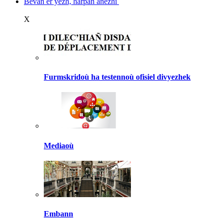
Bevañ er yezh, harpañ anezhi
X
Furmskridoù ha testennoù ofisiel divyezhek
Mediaoù
Embann