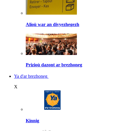
Alioù war an divyezhegezh
Prizioù dazont ar brezhoneg
Ya d'ar brezhoneg
X
Kinnig