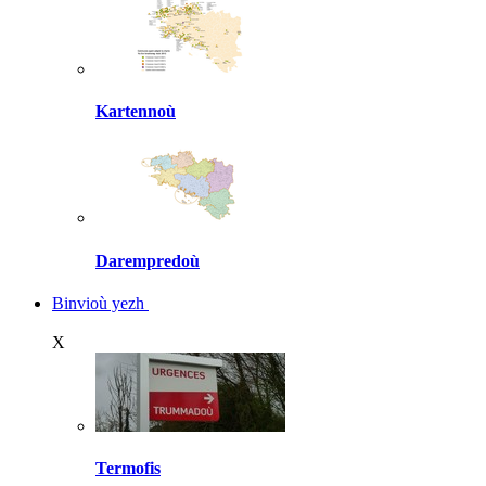
Kartennoù
Darempredoù
Binvioù yezh
X
Termofis