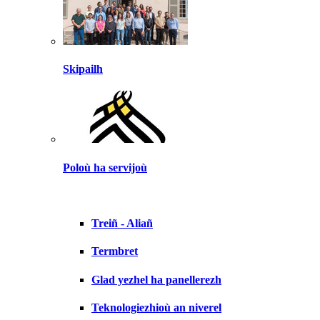
Skipailh
Poloù ha servijoù
Treiñ - Aliañ
Termbret
Glad yezhel ha panellerezh
Teknologiezhioù an niverel