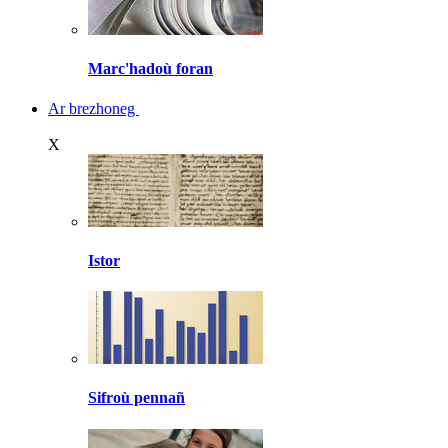
Marc'hadoù foran
Ar brezhoneg
X
Istor
Sifroù pennañ