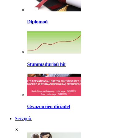
Diplomoù
Stummadurioù hir
Gwazourien diriadel
Servijoù
X