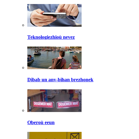
Teknologiezhioù nevez
Dibab un anv-bihan brezhonek
Oberoù eeun