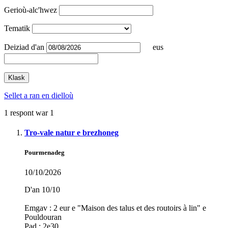
Gerioù-alc'hwez
Tematik
Deiziad
d'an
eus
Sellet a ran en dielloù
1 respont war 1
Tro-vale natur e brezhoneg
Pourmenadeg
10/10/2026
D'an 10/10
Emgav : 2 eur e "Maison des talus et des routoirs à lin" e
Pouldouran
Pad : 2e30