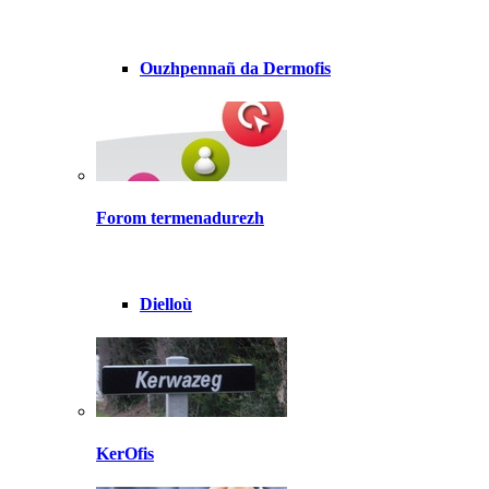
Ouzhpennañ da Dermofis
Forom termenadurezh
Dielloù
KerOfis