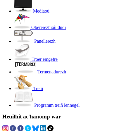
Mediaoù
Obererezhioù dudi
Panellerezh
Troer emgefre
Termenadurezh
Treiñ
Programm treiñ lennegel
Heuilhit ac'hanomp war