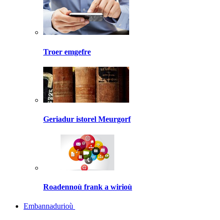
Troer emgefre
Geriadur istorel Meurgorf
Roadennoù frank a wirioù
Embannadurioù