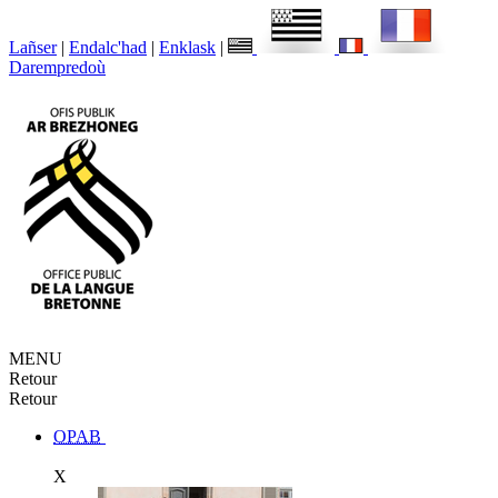
Lañser
|
Endalc'had
|
Enklask
|
Darempredoù
MENU
Retour
Retour
OPAB
X