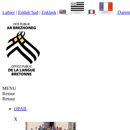
Lañser
|
Endalc'had
|
Enklask
|
Darem
MENU
Retour
Retour
OPAB
X