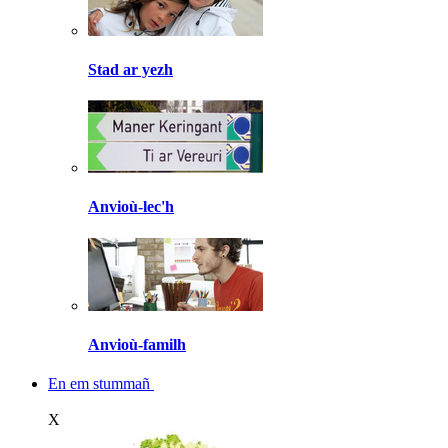
Stad ar yezh
Anvioù-lec'h
Anvioù-familh
En em stummañ
X