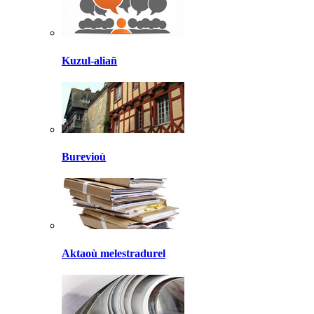
Kuzul-aliañ
Burevioù
Aktaoù melestradurel