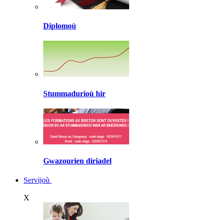
Diplomoù
Stummadurioù hir
Gwazourien diriadel
Servijoù
X