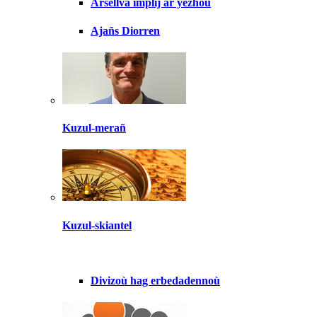
Arsellva implij ar yezhoù
Ajañs Diorren
Kuzul-merañ
Kuzul-skiantel
Divizoù hag erbedadennoù