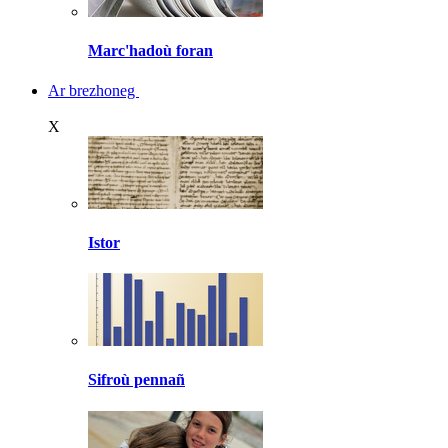
Marc'hadoù foran
Ar brezhoneg
X
Istor
Sifroù pennañ