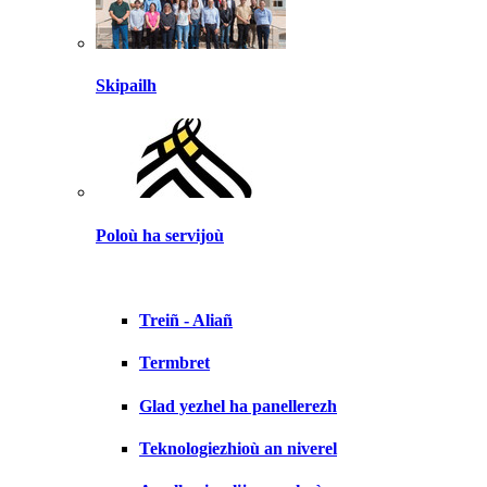
Skipailh
Poloù ha servijoù
Treiñ - Aliañ
Termbret
Glad yezhel ha panellerezh
Teknologiezhioù an niverel