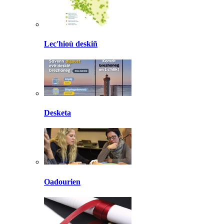
Lec'hioù deskiñ
Desketa
Oadourien