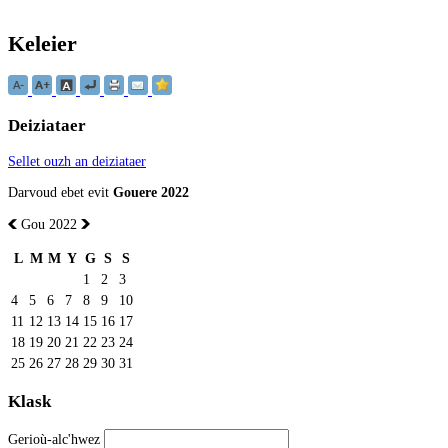
Keleier
Deiziataer
Sellet ouzh an deiziataer
Darvoud ebet evit
Gouere 2022
Gou 2022
L
M
M
Y
G
S
S
1
2
3
4
5
6
7
8
9
10
11
12
13
14
15
16
17
18
19
20
21
22
23
24
25
26
27
28
29
30
31
Klask
Gerioù-alc'hwez