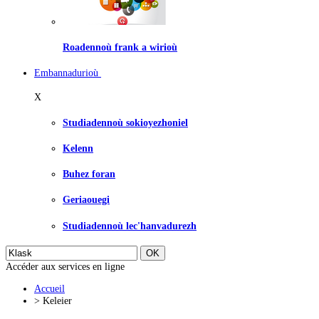
Roadennoù frank a wirioù
Embannadurioù
X
Studiadennoù sokioyezhoniel
Kelenn
Buhez foran
Geriaouegi
Studiadennoù lec'hanvadurezh
Accéder aux services en ligne
Accueil
>
Keleier