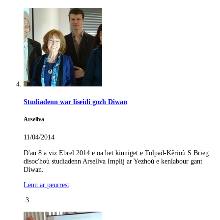
Studiadenn war liseidi gozh Diwan
Arsellva
11/04/2014
D'an 8 a viz Ebrel 2014 e oa bet kinniget e Tolpad-Kêrioù S.Brieg
disoc'hoù studiadenn Arsellva Implij ar Yezhoù e kenlabour gant
Diwan.
Lenn ar peurrest
3