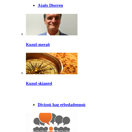
Ajañs Diorren
Kuzul-merañ
Kuzul-skiantel
Divizoù hag erbedadennoù