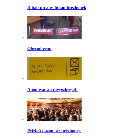
Dibab un anv-bihan brezhonek
Oberoù eeun
Alioù war an divyezhegezh
Prizioù dazont ar brezhoneg