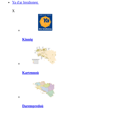
Ya d'ar brezhoneg
X
Kinnig
Kartennoù
Darempredoù