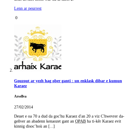
Lenn ar peurrest
0
Gouzout ar yezh hag ober ganti : un enklask dibar e kumun
Karaez
Arsellva
27/02/2014
Deuet e oa 70 a dud da goc'hu Karaez d'an 20 a viz C'hwevrer da-
geñver an abadenn kenaozet gant an
OPAB
ha ti-kêr Karaez evit
kinnig disoc’hoù an [...]