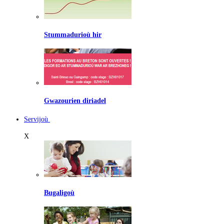
Stummadurioù hir
Gwazourien diriadel
Servijoù
X
Bugaligoù