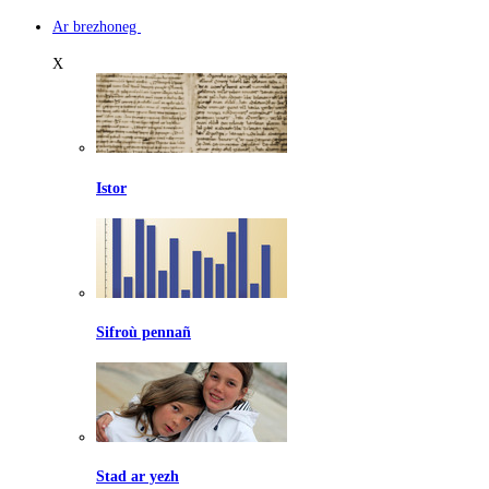
Ar brezhoneg
X
Istor
Sifroù pennañ
Stad ar yezh