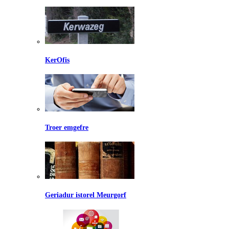
KerOfis
Troer emgefre
Geriadur istorel Meurgorf