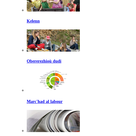
Kelenn
Obererezhioù dudi
Marc'had al labour