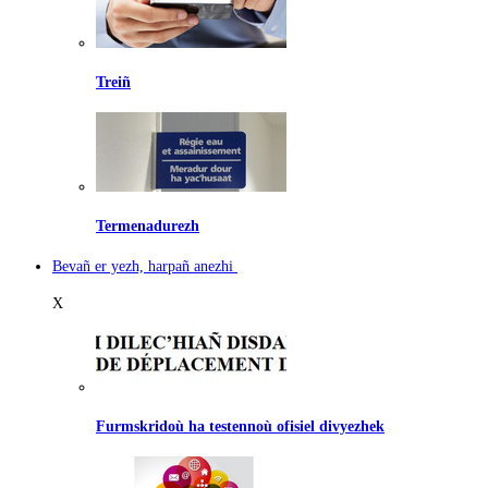
Treiñ
Termenadurezh
Bevañ er yezh, harpañ anezhi
X
Furmskridoù ha testennoù ofisiel divyezhek