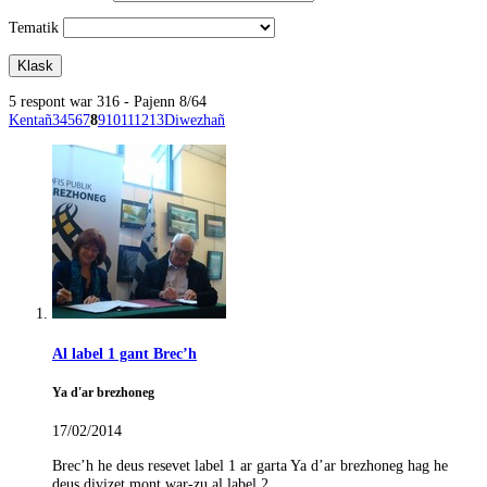
Tematik
5 respont war 316 - Pajenn 8/64
Kentañ
3
4
5
6
7
8
9
10
11
12
13
Diwezhañ
Al label 1 gant Brec’h
Ya d'ar brezhoneg
17/02/2014
Brec’h he deus resevet label 1 ar garta Ya d’ar brezhoneg hag he
deus divizet mont war-zu al label 2.