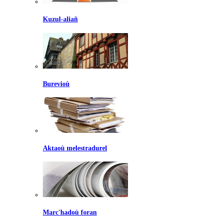
Kuzul-aliañ
Burevioù
Aktaoù melestradurel
Marc'hadoù foran