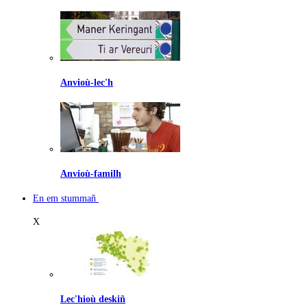
Anvioù-lec'h
Anvioù-familh
En em stummañ
X
Lec'hioù deskiñ