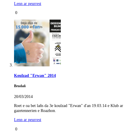
Lenn ar peurrest
0
Koulzad "Erwan" 2014
Brudañ
20/03/2014
Roet e oa bet lañs da 3e koulzad "Erwan" d'an 19.03.14 e Klub ar
gazetennerien e Roazhon.
Lenn ar peurrest
0