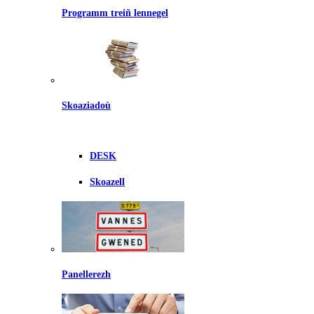
Programm treiñ lennegel
Skoaziadoù
DESK
Skoazell
Panellerezh