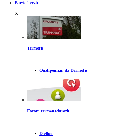
Binvioù yezh
X
Termofis
Ouzhpennañ da Dermofis
Forom termenadurezh
Dielloù