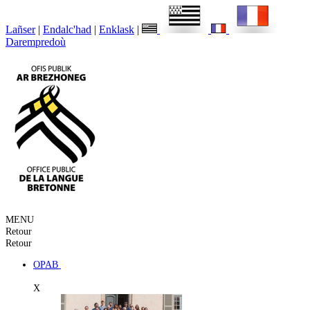
Lañser
|
Endalc'had
|
Enklask
|
Darempredoù
MENU
Retour
Retour
OPAB
X