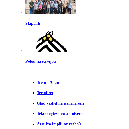
Skipailh
Poloù ha servijoù
Treiñ - Aliañ
Termbret
Glad yezhel ha panellerezh
Teknologiezhioù an niverel
Arsellva implij ar yezhoù