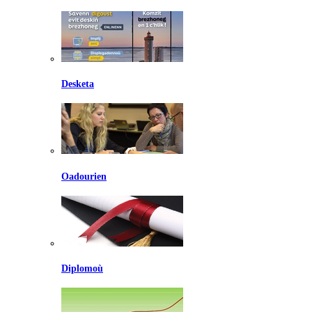
Desketa
Oadourien
Diplomoù