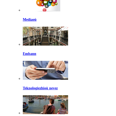
Mediaoù
Embann
Teknologiezhioù nevez