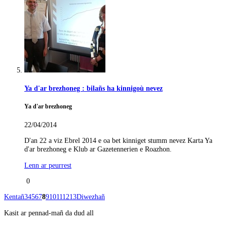
Ya d'ar brezhoneg : bilañs ha kinnigoù nevez
Ya d'ar brezhoneg
22/04/2014
D'an 22 a viz Ebrel 2014 e oa bet kinniget stumm nevez Karta Ya
d'ar brezhoneg e Klub ar Gazetennerien e Roazhon.
Lenn ar peurrest
0
Kentañ
3
4
5
6
7
8
9
10
11
12
13
Diwezhañ
Kasit ar pennad-mañ da dud all