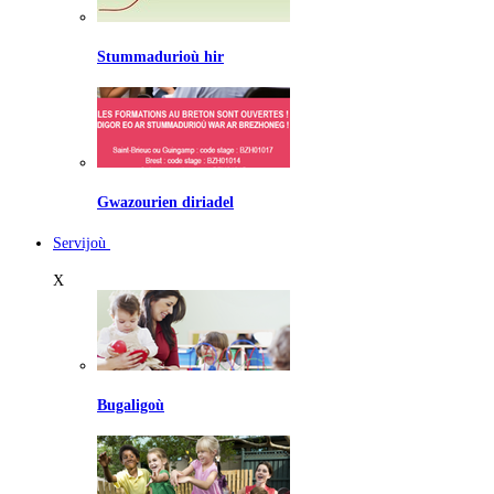
Stummadurioù hir
Gwazourien diriadel
Servijoù
X
Bugaligoù