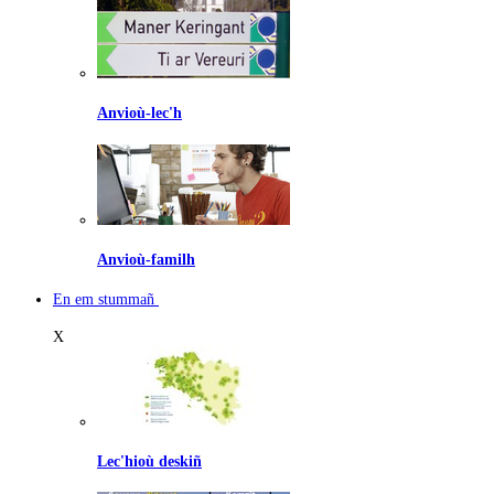
Anvioù-lec'h
Anvioù-familh
En em stummañ
X
Lec'hioù deskiñ