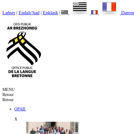
Lañser
|
Endalc'had
|
Enklask
|
Darem
MENU
Retour
Retour
OPAB
X