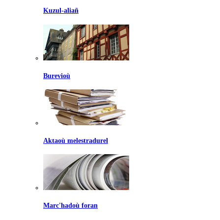
Kuzul-aliañ
Burevioù
Aktaoù melestradurel
Marc'hadoù foran