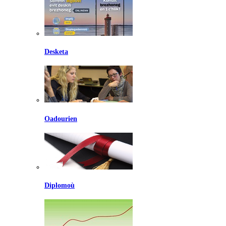
Desketa
Oadourien
Diplomoù