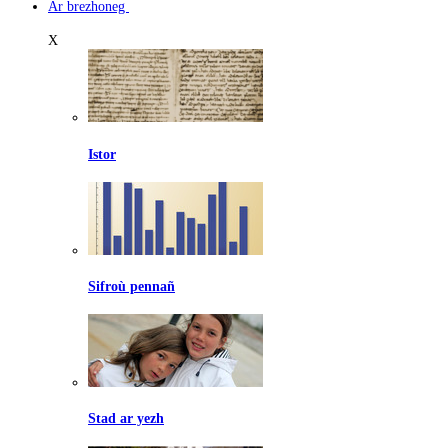
Ar brezhoneg
X
Istor
Sifroù pennañ
Stad ar yezh