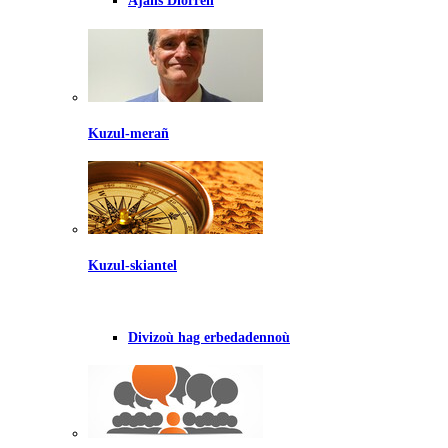
Ajañs Diorren
Kuzul-merañ
Kuzul-skiantel
Divizoù hag erbedadennoù