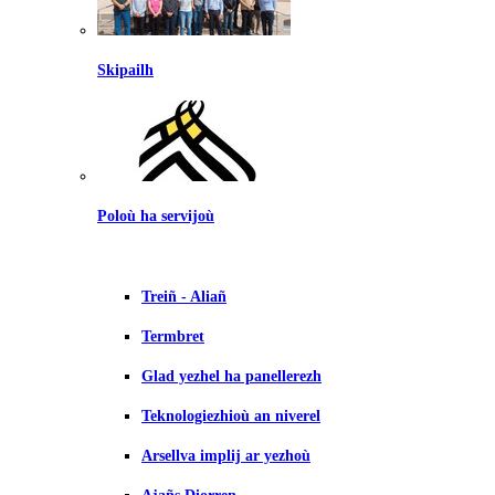
Skipailh
Poloù ha servijoù
Treiñ - Aliañ
Termbret
Glad yezhel ha panellerezh
Teknologiezhioù an niverel
Arsellva implij ar yezhoù