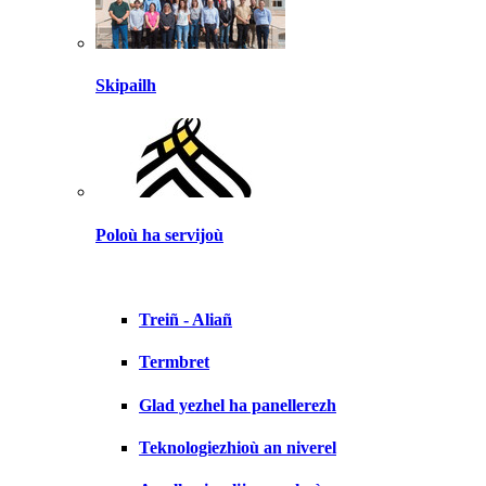
Skipailh
Poloù ha servijoù
Treiñ - Aliañ
Termbret
Glad yezhel ha panellerezh
Teknologiezhioù an niverel