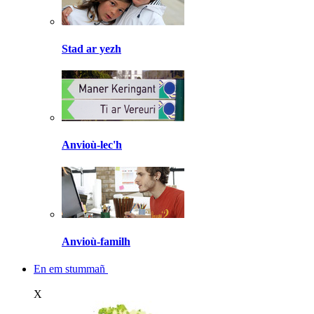
Stad ar yezh
Anvioù-lec'h
Anvioù-familh
En em stummañ
X