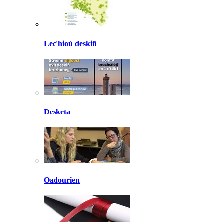
Lec'hioù deskiñ
Desketa
Oadourien