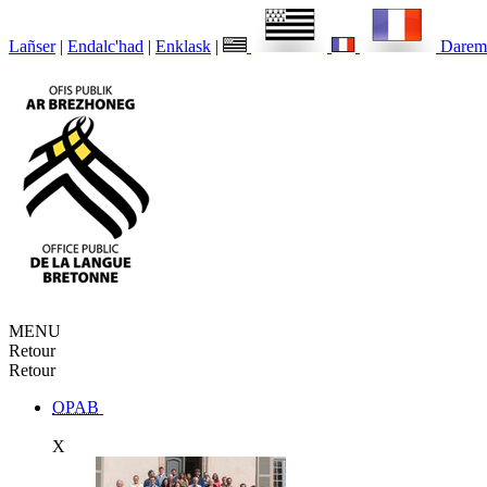
Lañser
|
Endalc'had
|
Enklask
|
Darem
MENU
Retour
Retour
OPAB
X