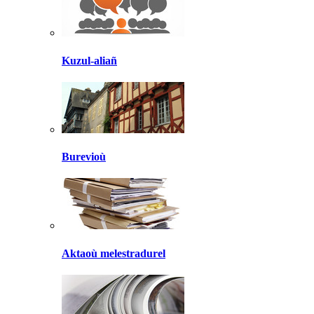
Kuzul-aliañ
Burevioù
Aktaoù melestradurel