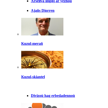
Arsellva implij ar yezhoù
Ajañs Diorren
Kuzul-merañ
Kuzul-skiantel
Divizoù hag erbedadennoù