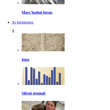
Marc'hadoù foran
Ar brezhoneg
X
Istor
Sifroù pennañ