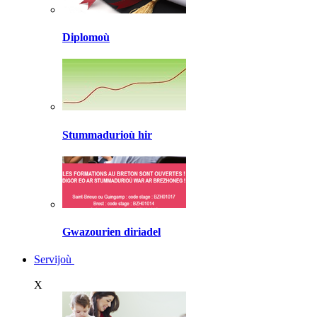
Diplomoù
Stummadurioù hir
Gwazourien diriadel
Servijoù
X