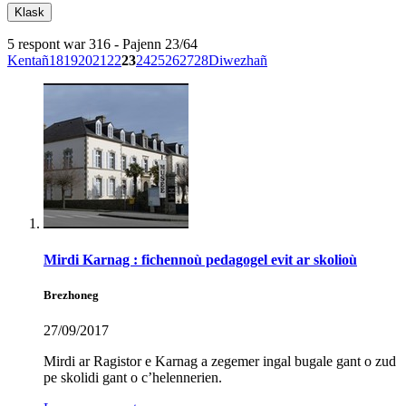
5 respont war 316 - Pajenn 23/64
Kentañ
18
19
20
21
22
23
24
25
26
27
28
Diwezhañ
Mirdi Karnag : fichennoù pedagogel evit ar skolioù
Brezhoneg
27/09/2017
Mirdi ar Ragistor e Karnag a zegemer ingal bugale gant o zud
pe skolidi gant o c’helennerien.