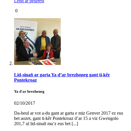
Lenn ar peurrest
0
Lid-sinañ ar garta Ya d’ar brezhoneg gant ti-kêr
Pontekroaz
Ya d'ar brezhoneg
02/10/2017
Da-heul ar vot a-du gant ar garta e miz Genver 2017 ez eus
bet aozet, gant ti-kêr Pontekroaz d’ar 15 a viz Gwengolo
201,7 ul lid-sinañ ma‘z eus bet [...]