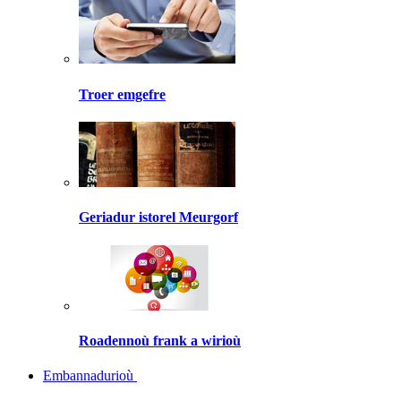
Troer emgefre
Geriadur istorel Meurgorf
Roadennoù frank a wirioù
Embannadurioù