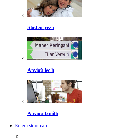
Stad ar yezh
Anvioù-lec'h
Anvioù-familh
En em stummañ
X