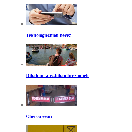
Teknologiezhioù nevez
Dibab un anv-bihan brezhonek
Oberoù eeun