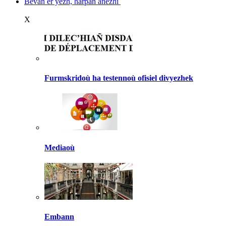
Bevañ er yezh, harpañ anezhi
X
Furmskridoù ha testennoù ofisiel divyezhek
Mediaoù
Embann