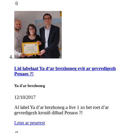
0
Lid labelaat Ya d’ar brezhoneg evit ar gevredigezh
Penaos ?!
Ya d'ar brezhoneg
12/10/2017
Al label Ya d’ar brezhoneg a live 1 zo bet roet d’ar
gevredigezh krouiñ dilhad Penaos ?!
Lenn ar peurrest
0