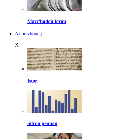
Marc'hadoù foran
Ar brezhoneg
X
Istor
Sifroù pennañ