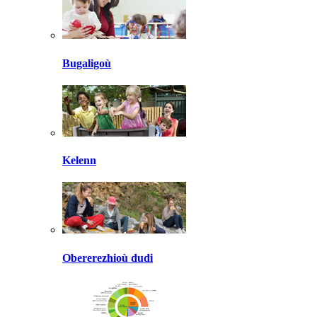
Bugaligoù
Kelenn
Obererezhioù dudi