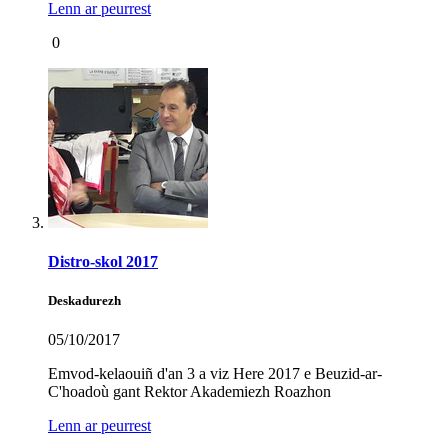
Lenn ar peurrest
0
Distro-skol 2017
Deskadurezh
05/10/2017
Emvod-kelaouiñ d'an 3 a viz Here 2017 e Beuzid-ar-
C'hoadoù gant Rektor Akademiezh Roazhon
Lenn ar peurrest