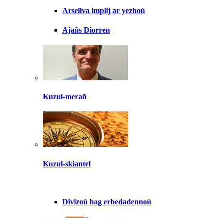
Arsellva implij ar yezhoù
Ajañs Diorren
Kuzul-merañ
Kuzul-skiantel
Divizoù hag erbedadennoù