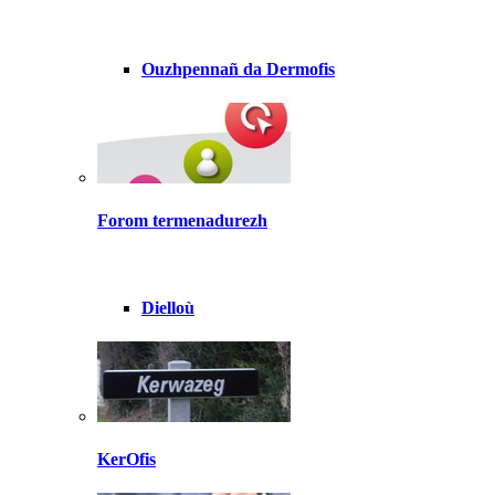
Ouzhpennañ da Dermofis
Forom termenadurezh
Dielloù
KerOfis