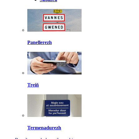
Panellerezh
Treiñ
Termenadurezh