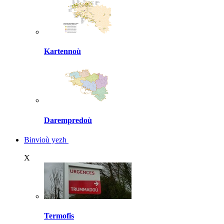
Kartennoù
Darempredoù
Binvioù yezh
X
Termofis