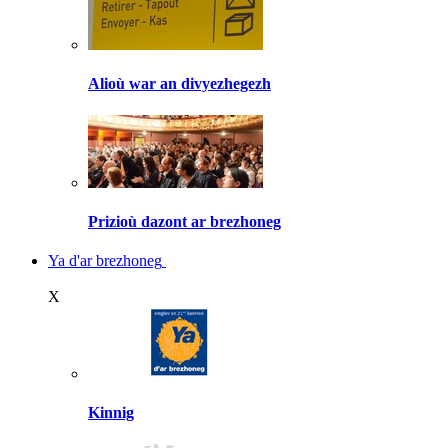
Alioù war an divyezhegezh
Prizioù dazont ar brezhoneg
Ya d'ar brezhoneg
X
Kinnig