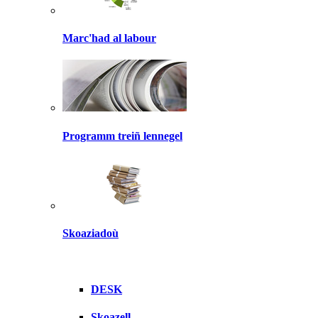
Marc'had al labour
Programm treiñ lennegel
Skoaziadoù
DESK
Skoazell