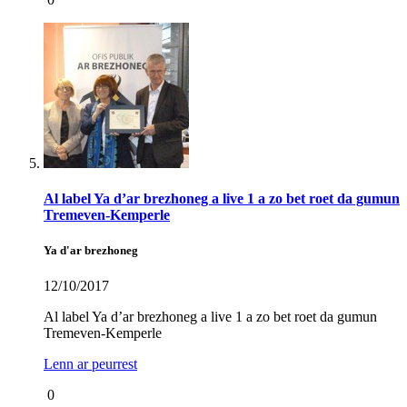
Al label Ya d’ar brezhoneg a live 1 a zo bet roet da gumun
Tremeven-Kemperle
Ya d'ar brezhoneg
12/10/2017
Al label Ya d’ar brezhoneg a live 1 a zo bet roet da gumun
Tremeven-Kemperle
Lenn ar peurrest
0