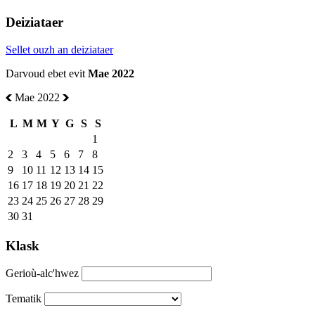
Deiziataer
Sellet ouzh an deiziataer
Darvoud ebet evit
Mae 2022
Mae 2022
L
M
M
Y
G
S
S
1
2
3
4
5
6
7
8
9
10
11
12
13
14
15
16
17
18
19
20
21
22
23
24
25
26
27
28
29
30
31
Klask
Gerioù-alc'hwez
Tematik