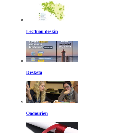
Lec'hioù deskiñ
Desketa
Oadourien