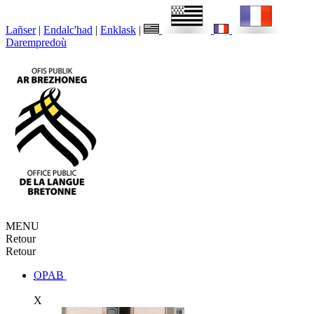
Lañser
|
Endalc'had
|
Enklask
|
Darempredoù
MENU
Retour
Retour
OPAB
X