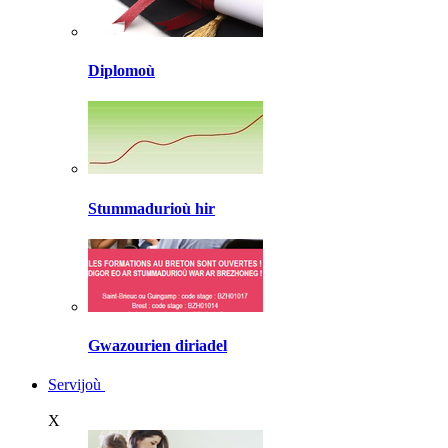
Diplomoù
Stummadurioù hir
Gwazourien diriadel
Servijoù
X