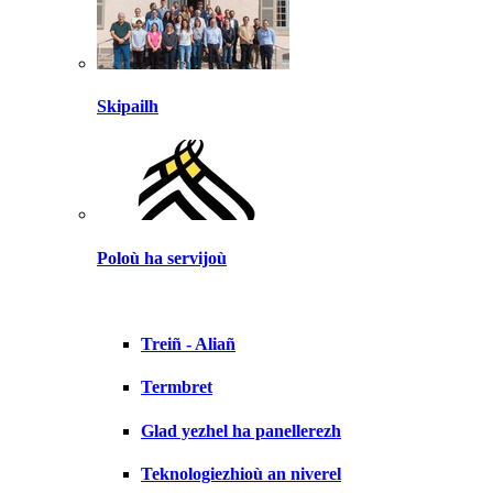
Skipailh
Poloù ha servijoù
Treiñ - Aliañ
Termbret
Glad yezhel ha panellerezh
Teknologiezhioù an niverel