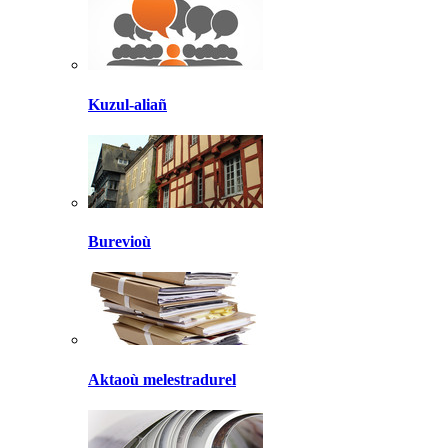
Kuzul-aliañ
Burevioù
Aktaoù melestradurel