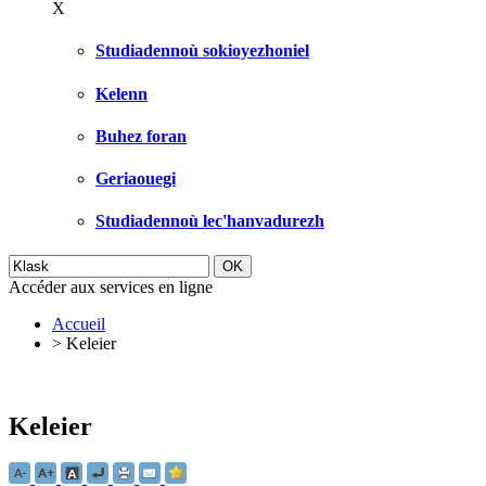
X
Studiadennoù sokioyezhoniel
Kelenn
Buhez foran
Geriaouegi
Studiadennoù lec'hanvadurezh
Accéder aux services en ligne
Accueil
>
Keleier
Keleier