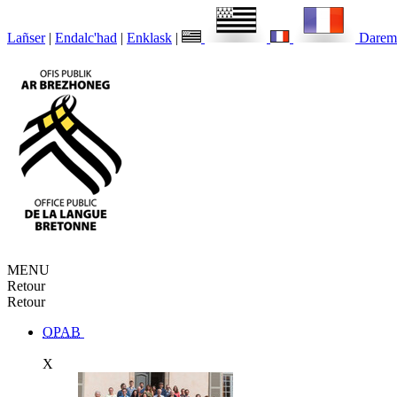
Lañser
|
Endalc'had
|
Enklask
|
Darem
MENU
Retour
Retour
OPAB
X