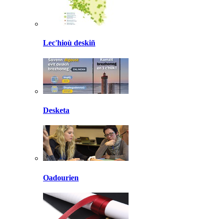
Lec'hioù deskiñ
Desketa
Oadourien