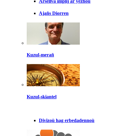
Arsellva implij ar yezhoù
Ajañs Diorren
Kuzul-merañ
Kuzul-skiantel
Divizoù hag erbedadennoù