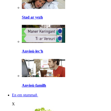
Stad ar yezh
Anvioù-lec'h
Anvioù-familh
En em stummañ
X