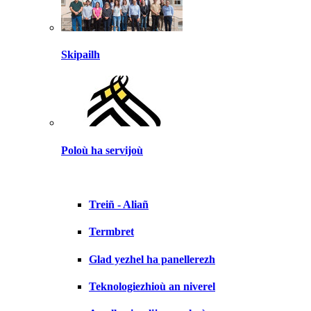
Skipailh
Poloù ha servijoù
Treiñ - Aliañ
Termbret
Glad yezhel ha panellerezh
Teknologiezhioù an niverel