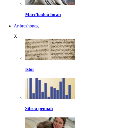
Marc'hadoù foran
Ar brezhoneg
X
Istor
Sifroù pennañ