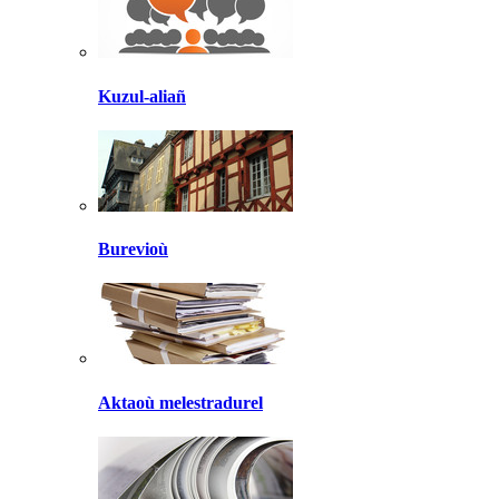
Kuzul-aliañ
Burevioù
Aktaoù melestradurel