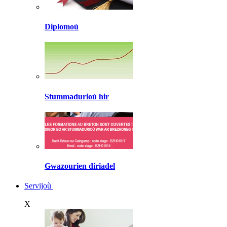
Diplomoù
Stummadurioù hir
Gwazourien diriadel
Servijoù
X