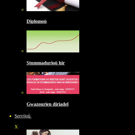
Diplomoù
Stummadurioù hir
Gwazourien diriadel
Servijoù
X