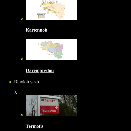
Kartennoù
Darempredoù
Binvioù yezh
X
Termofis