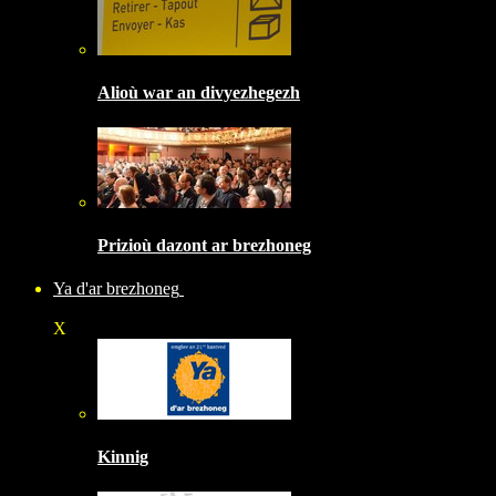
Alioù war an divyezhegezh
Prizioù dazont ar brezhoneg
Ya d'ar brezhoneg
X
Kinnig