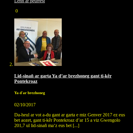
Lenn ar peurrest
0
Lid-sinañ ar garta Ya d’ar brezhoneg gant ti-kêr
Pontekroaz
Ya d'ar brezhoneg
02/10/2017
Da-heul ar vot a-du gant ar garta e miz Genver 2017 ez eus
bet aozet, gant ti-kêr Pontekroaz d’ar 15 a viz Gwengolo
201,7 ul lid-sinañ ma‘z eus bet [...]