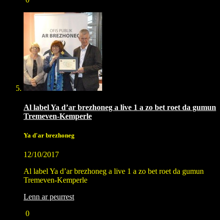
Al label Ya d’ar brezhoneg a live 1 a zo bet roet da gumun
Tremeven-Kemperle
Ya d'ar brezhoneg
12/10/2017
Al label Ya d’ar brezhoneg a live 1 a zo bet roet da gumun
Tremeven-Kemperle
Lenn ar peurrest
0