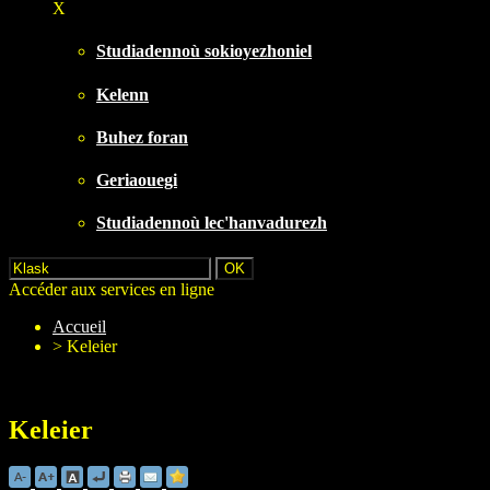
X
Studiadennoù sokioyezhoniel
Kelenn
Buhez foran
Geriaouegi
Studiadennoù lec'hanvadurezh
Accéder aux services en ligne
Accueil
>
Keleier
Keleier