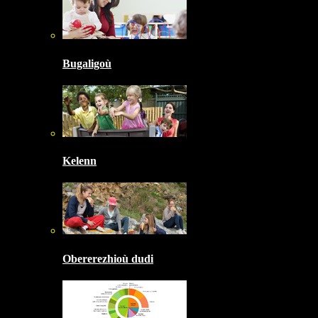
Bugaligoù
Kelenn
Obererezhioù dudi