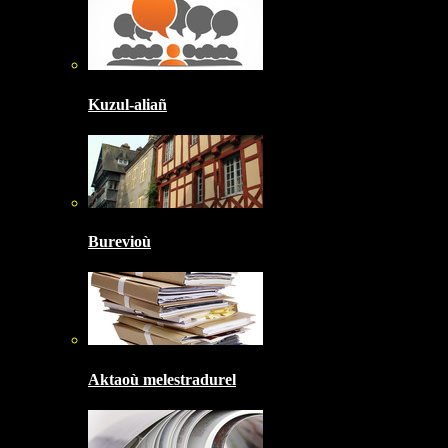
Kuzul-aliañ
Burevioù
Aktaoù melestradurel