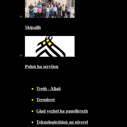
Skipailh
Poloù ha servijoù
Treiñ - Aliañ
Termbret
Glad yezhel ha panellerezh
Teknologiezhioù an niverel