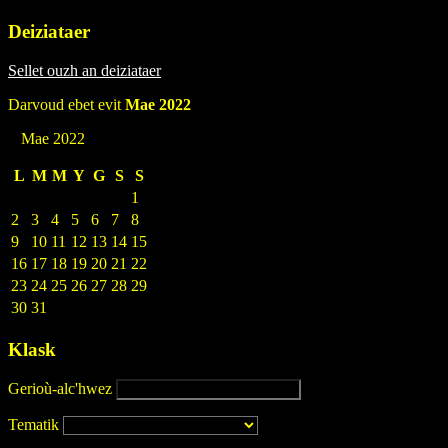
Deiziataer
Sellet ouzh an deiziataer
Darvoud ebet evit
Mae 2022
Mae 2022
L
M
M
Y
G
S
S
1
2
3
4
5
6
7
8
9
10
11
12
13
14
15
16
17
18
19
20
21
22
23
24
25
26
27
28
29
30
31
Klask
Gerioù-alc'hwez
Tematik