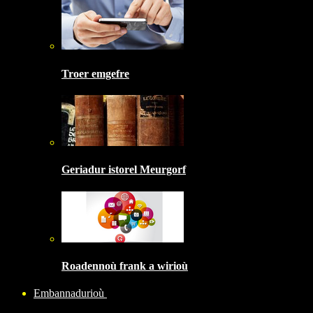
Troer emgefre
Geriadur istorel Meurgorf
Roadennoù frank a wirioù
Embannadurioù