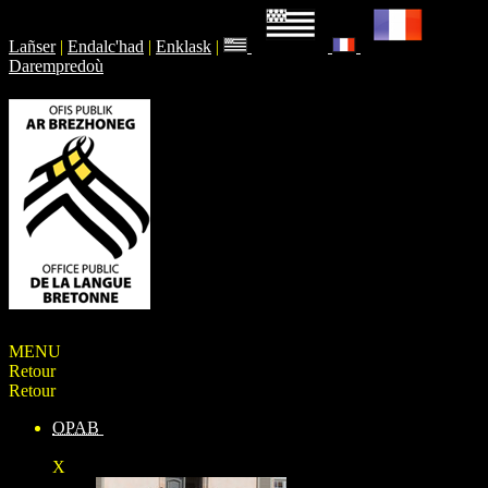
Lañser
|
Endalc'had
|
Enklask
|
Darempredoù
MENU
Retour
Retour
OPAB
X