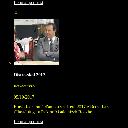
Lenn ar peurrest
0
Distro-skol 2017
Deskadurezh
05/10/2017
Emvod-kelaouiñ d'an 3 a viz Here 2017 e Beuzid-ar-
C'hoadoù gant Rektor Akademiezh Roazhon
Lenn ar peurrest