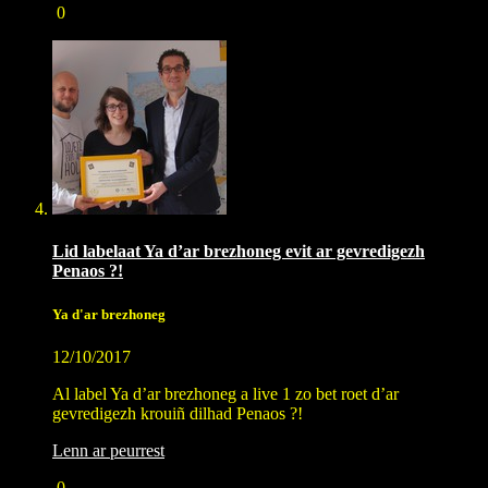
0
Lid labelaat Ya d’ar brezhoneg evit ar gevredigezh
Penaos ?!
Ya d'ar brezhoneg
12/10/2017
Al label Ya d’ar brezhoneg a live 1 zo bet roet d’ar
gevredigezh krouiñ dilhad Penaos ?!
Lenn ar peurrest
0