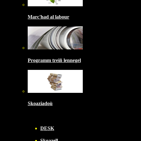
Marc'had al labour
Programm treiñ lennegel
Skoaziadoù
DESK
Skoazell