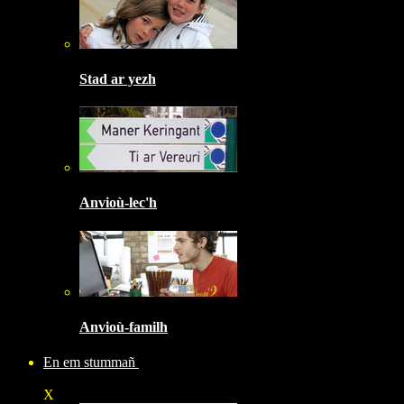
Stad ar yezh
Anvioù-lec'h
Anvioù-familh
En em stummañ
X