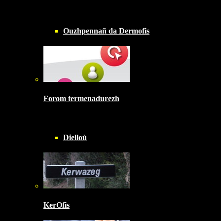
Ouzhpennañ da Dermofis
Forom termenadurezh
Dielloù
KerOfis