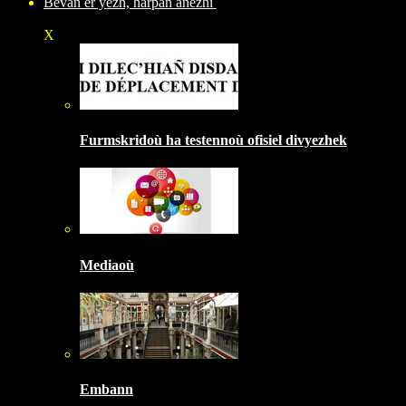
Bevañ er yezh, harpañ anezhi
X
Furmskridoù ha testennoù ofisiel divyezhek
Mediaoù
Embann