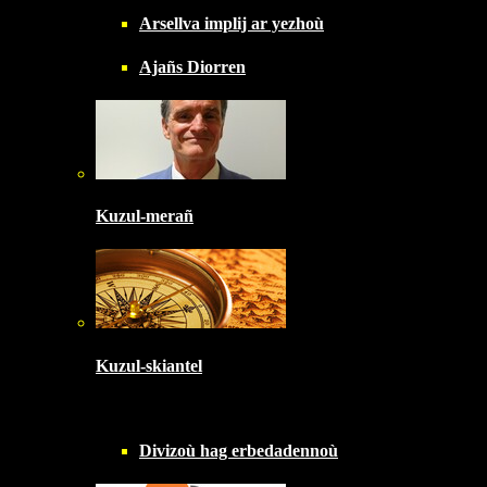
Arsellva implij ar yezhoù
Ajañs Diorren
Kuzul-merañ
Kuzul-skiantel
Divizoù hag erbedadennoù