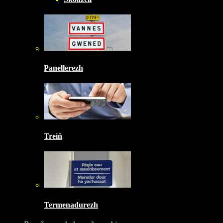
Panellerezh
Treiñ
Termenadurezh