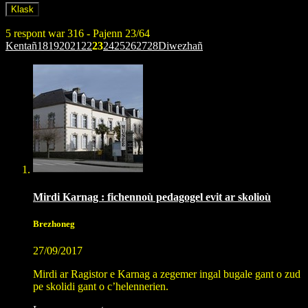
5 respont war 316 - Pajenn 23/64
Kentañ
18
19
20
21
22
23
24
25
26
27
28
Diwezhañ
Mirdi Karnag : fichennoù pedagogel evit ar skolioù
Brezhoneg
27/09/2017
Mirdi ar Ragistor e Karnag a zegemer ingal bugale gant o zud
pe skolidi gant o c’helennerien.