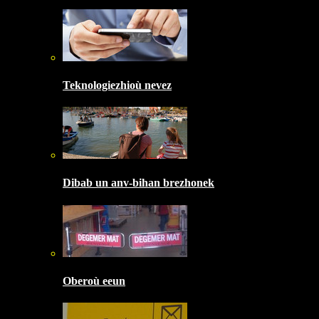
Teknologiezhioù nevez
Dibab un anv-bihan brezhonek
Oberoù eeun