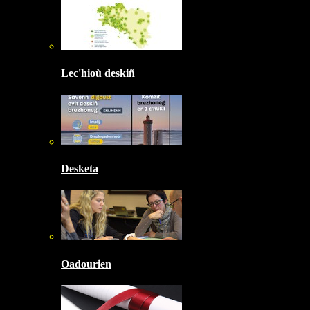
Lec'hioù deskiñ
Desketa
Oadourien