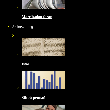
Marc'hadoù foran
Ar brezhoneg
X
Istor
Sifroù pennañ