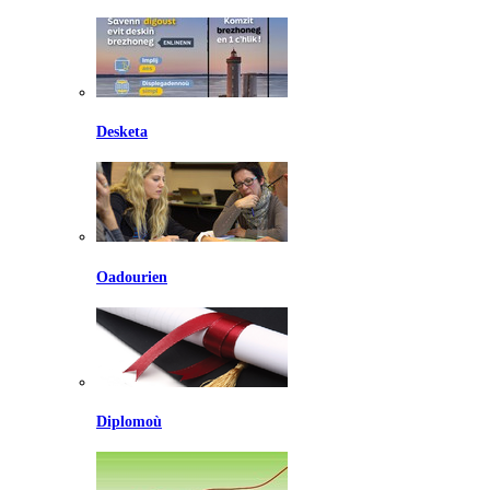
Desketa
Oadourien
Diplomoù