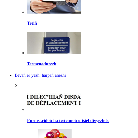
Treiñ
Termenadurezh
Bevañ er yezh, harpañ anezhi
X
Furmskridoù ha testennoù ofisiel divyezhek