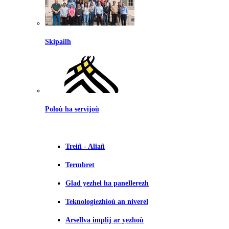
Skipailh
Poloù ha servijoù
Treiñ - Aliañ
Termbret
Glad yezhel ha panellerezh
Teknologiezhioù an niverel
Arsellva implij ar yezhoù