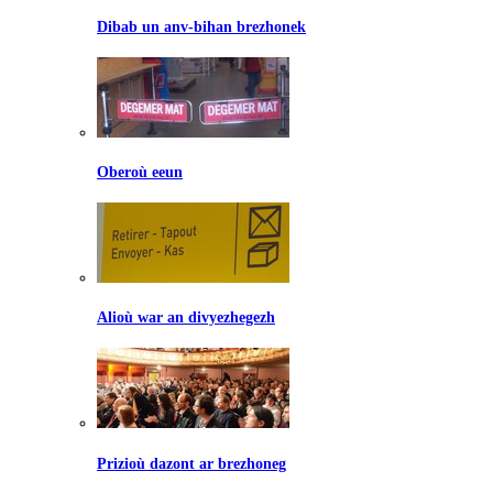
Dibab un anv-bihan brezhonek
Oberoù eeun
Alioù war an divyezhegezh
Prizioù dazont ar brezhoneg