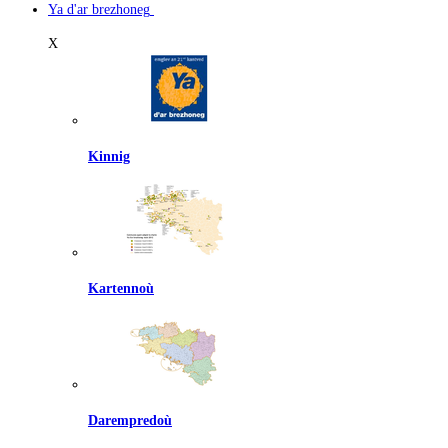
Ya d'ar brezhoneg
X
Kinnig
Kartennoù
Darempredoù