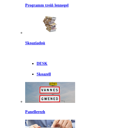
Programm treiñ lennegel
Skoaziadoù
DESK
Skoazell
Panellerezh