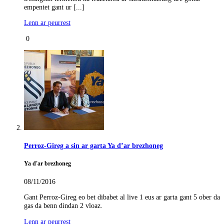
empentet gant ur [...]
Lenn ar peurrest
0
Perroz-Gireg a sin ar garta Ya d’ar brezhoneg
Ya d'ar brezhoneg
08/11/2016
Gant Perroz-Gireg eo bet dibabet al live 1 eus ar garta gant 5 ober da
gas da benn dindan 2 vloaz.
Lenn ar peurrest