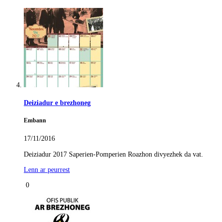
Deiziadur e brezhoneg
Embann
17/11/2016
Deiziadur 2017 Saperien-Pomperien Roazhon divyezhek da vat.
Lenn ar peurrest
0