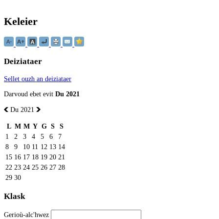
Keleier
Deiziataer
Sellet ouzh an deiziataer
Darvoud ebet evit
Du 2021
Du 2021
L
M
M
Y
G
S
S
1
2
3
4
5
6
7
8
9
10
11
12
13
14
15
16
17
18
19
20
21
22
23
24
25
26
27
28
29
30
Klask
Gerioù-alc'hwez