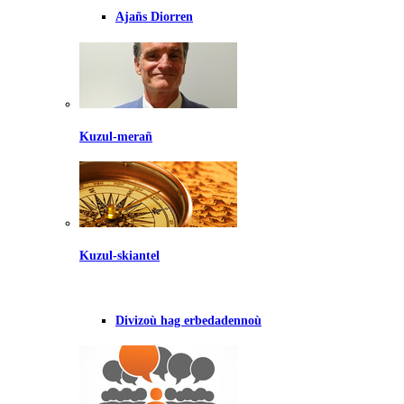
Ajañs Diorren
Kuzul-merañ
Kuzul-skiantel
Divizoù hag erbedadennoù