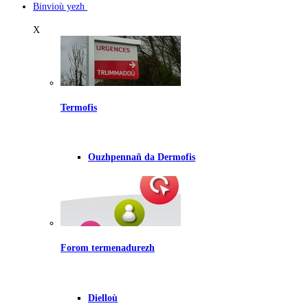
Binvioù yezh
X
Termofis
Ouzhpennañ da Dermofis
Forom termenadurezh
Dielloù