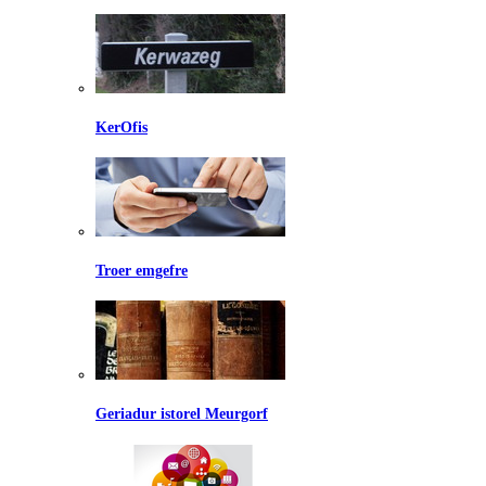
KerOfis
Troer emgefre
Geriadur istorel Meurgorf