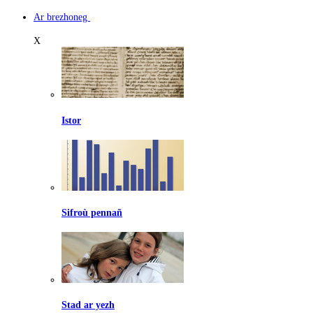
Ar brezhoneg
X
Istor
Sifroù pennañ
Stad ar yezh