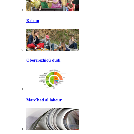
Kelenn
Obererezhioù dudi
Marc'had al labour