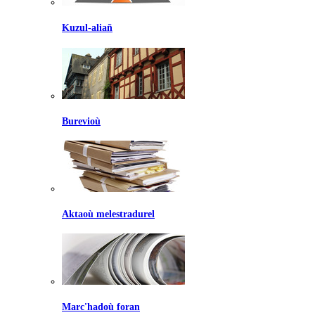
Kuzul-aliañ
Burevioù
Aktaoù melestradurel
Marc'hadoù foran