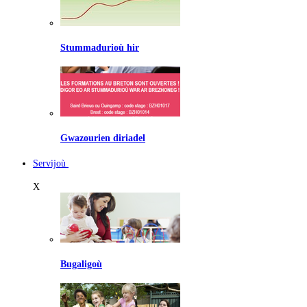
Stummadurioù hir
Gwazourien diriadel
Servijoù
X
Bugaligoù