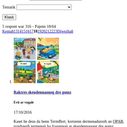
Tematik
5 respont war 316 - Pajenn 18/64
Kentañ
13
14
15
16
17
18
19
20
21
22
23
Diwezhañ
Raktres skeudennaoueg dre gomz
Evit ar vugale
17/10/2016
Kaset he deus da benn TermBret, kreizenn dermenadurezh an
OPAB
,
troidigezh termenoù ha frazennoù ar skeudennaoueg dre gomz