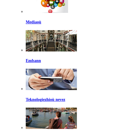
Mediaoù
Embann
Teknologiezhioù nevez