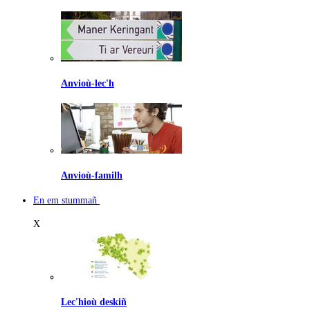
Anvioù-lec'h
Anvioù-familh
En em stummañ
X
Lec'hioù deskiñ