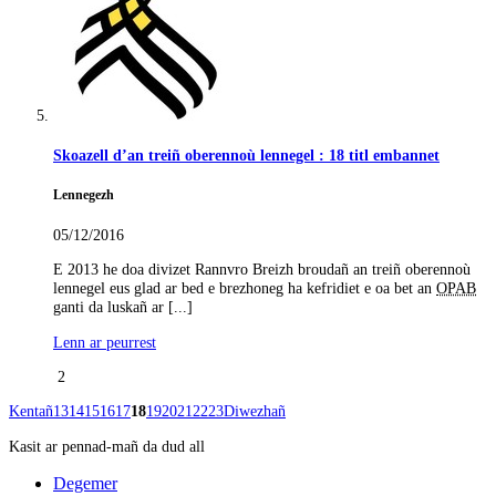
Skoazell d’an treiñ oberennoù lennegel : 18 titl embannet
Lennegezh
05/12/2016
E 2013 he doa divizet Rannvro Breizh broudañ an treiñ oberennoù
lennegel eus glad ar bed e brezhoneg ha kefridiet e oa bet an
OPAB
ganti da luskañ ar [...]
Lenn ar peurrest
2
Kentañ
13
14
15
16
17
18
19
20
21
22
23
Diwezhañ
Kasit ar pennad-mañ da dud all
Degemer