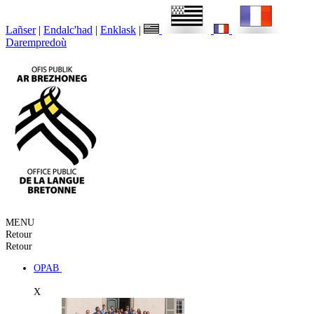
Lañser
|
Endalc'had
|
Enklask
|
Darempredoù
MENU
Retour
Retour
OPAB
X