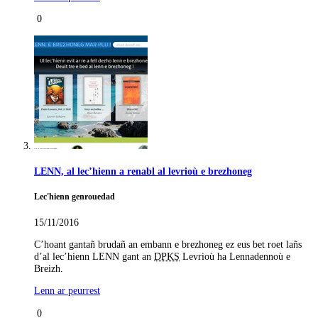
0
LENN, al lec’hienn a renabl al levrioù e brezhoneg
Lec'hienn genrouedad
15/11/2016
C’hoant gantañ brudañ an embann e brezhoneg ez eus bet roet lañs
d’al lec’hienn LENN gant an
DPKS
Levrioù ha Lennadennoù e
Breizh.
Lenn ar peurrest
0