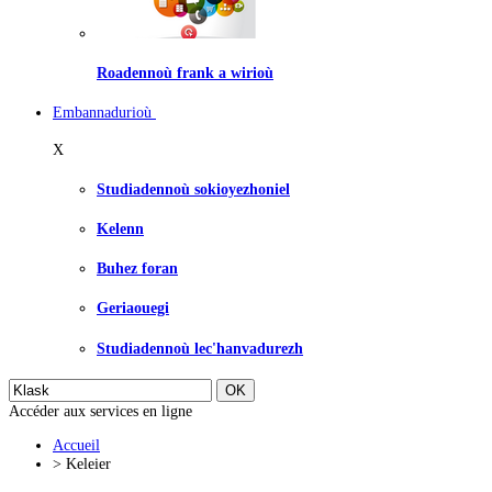
Roadennoù frank a wirioù
Embannadurioù
X
Studiadennoù sokioyezhoniel
Kelenn
Buhez foran
Geriaouegi
Studiadennoù lec'hanvadurezh
Accéder aux services en ligne
Accueil
>
Keleier