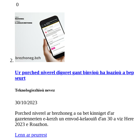
0
Ur porched niverel digoret gant binvioù ha loazioù a bep
seurt
Teknologiezhioù nevez
30/10/2023
Porched niverel ar brezhoneg a oa bet kinniget d'ar
gazetennerien e-kerzh un emvod-kelaouiñ d'an 30 a viz Here
2023 e Roazhon.
Lenn ar peurrest