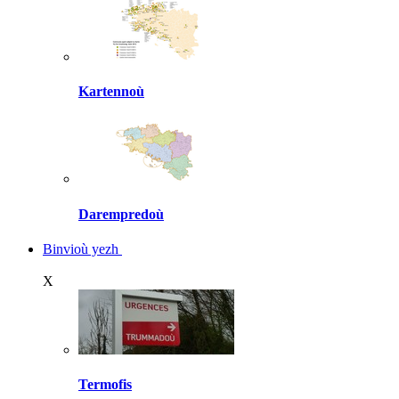
Kartennoù
Darempredoù
Binvioù yezh
X
Termofis