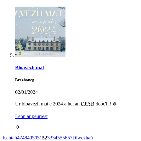
Bloavezh mat
Brezhoneg
02/01/2024
Ur bloavezh mat e 2024 a het an
OPAB
deoc'h ! ❄️
Lenn ar peurrest
0
Kentañ
47
48
49
50
51
52
53
54
55
56
57
Diwezhañ