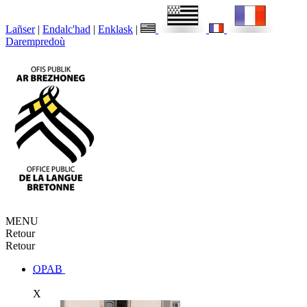
Lañser
|
Endalc'had
|
Enklask
|
Darempredoù
MENU
Retour
Retour
OPAB
X