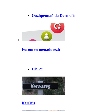
Ouzhpennañ da Dermofis
Forom termenadurezh
Dielloù
KerOfis