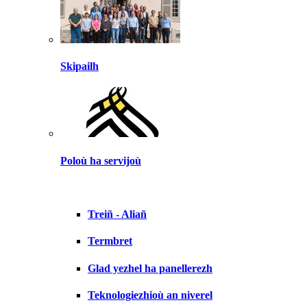
Skipailh
Poloù ha servijoù
Treiñ - Aliañ
Termbret
Glad yezhel ha panellerezh
Teknologiezhioù an niverel