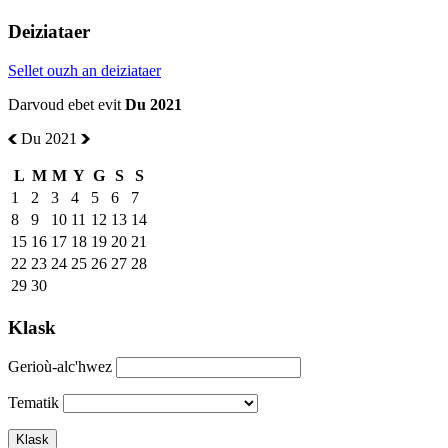
Deiziataer
Sellet ouzh an deiziataer
Darvoud ebet evit
Du 2021
Du 2021
L
M
M
Y
G
S
S
1
2
3
4
5
6
7
8
9
10
11
12
13
14
15
16
17
18
19
20
21
22
23
24
25
26
27
28
29
30
Klask
Gerioù-alc'hwez
Tematik