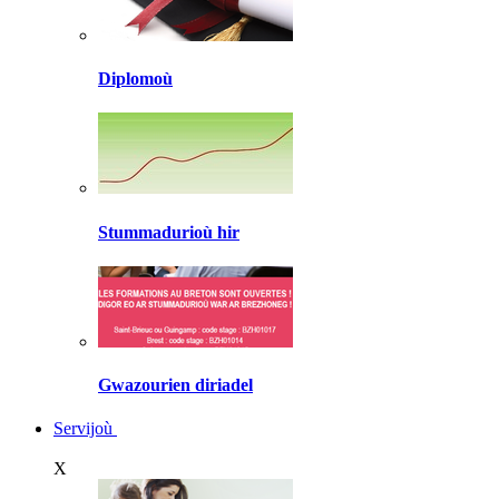
Diplomoù
Stummadurioù hir
Gwazourien diriadel
Servijoù
X