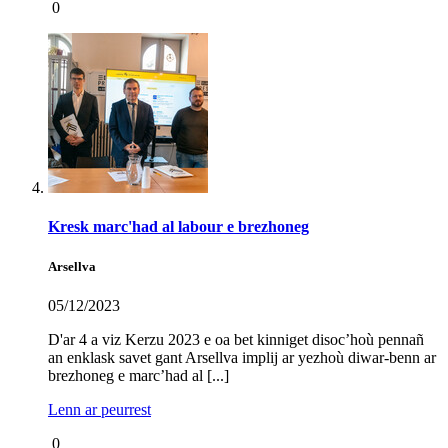
0
Kresk marc'had al labour e brezhoneg
Arsellva
05/12/2023
D'ar 4 a viz Kerzu 2023 e oa bet kinniget disoc’hoù pennañ
an enklask savet gant Arsellva implij ar yezhoù diwar-benn ar
brezhoneg e marc’had al [...]
Lenn ar peurrest
0