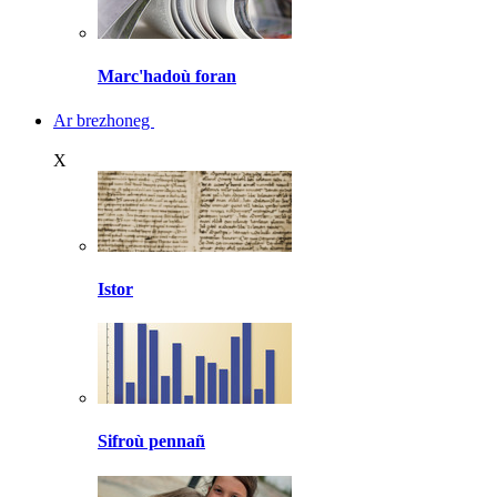
Marc'hadoù foran
Ar brezhoneg
X
Istor
Sifroù pennañ