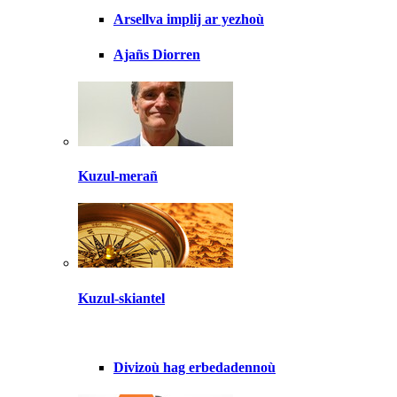
Arsellva implij ar yezhoù
Ajañs Diorren
Kuzul-merañ
Kuzul-skiantel
Divizoù hag erbedadennoù