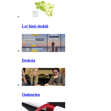
Lec'hioù deskiñ
Desketa
Oadourien