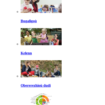
Bugaligoù
Kelenn
Obererezhioù dudi