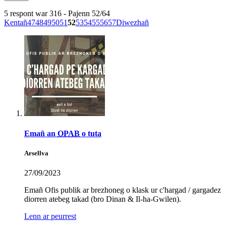
5 respont war 316 - Pajenn 52/64
Kentañ
47
48
49
50
51
52
53
54
55
56
57
Diwezhañ
Emañ an
OPAB
o tuta
Arsellva
27/09/2023
Emañ Ofis publik ar brezhoneg o klask ur c'hargad / gargadez
diorren atebeg takad (bro Dinan & Il-ha-Gwilen).
Lenn ar peurrest