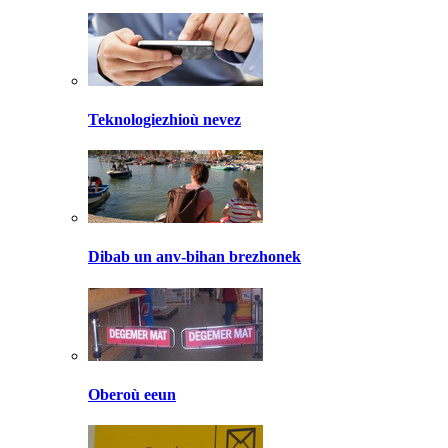
Teknologiezhioù nevez
Dibab un anv-bihan brezhonek
Oberoù eeun