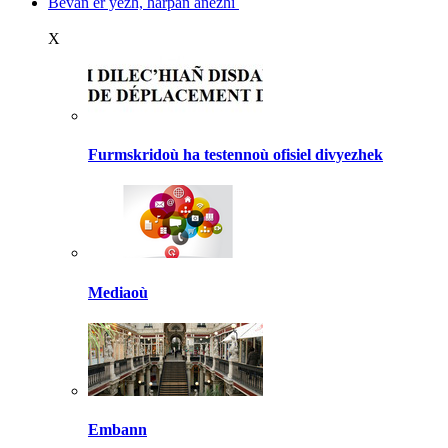
Bevañ er yezh, harpañ anezhi
X
Furmskridoù ha testennoù ofisiel divyezhek
Mediaoù
Embann