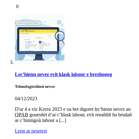
0
Lec’hienn nevez evit klask labour e brezhoneg
Teknologiezhioù nevez
04/12/2023
D'ar 4 a viz Kerzu 2023 e oa bet digoret lec'hienn nevez an
OPAB
gouestlet d’ar c’hlask labour, evit renabliñ ha brudañ
ar c’hinnigoù labour a [...]
Lenn ar peurrest