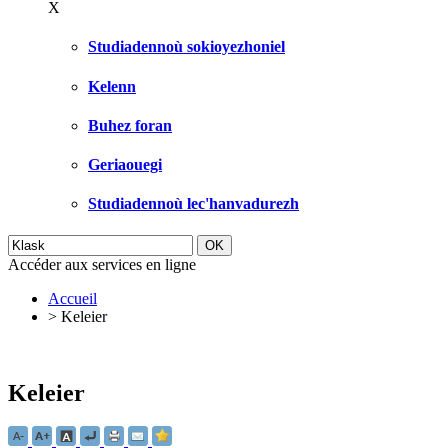
X
Studiadennoù sokioyezhoniel
Kelenn
Buhez foran
Geriaouegi
Studiadennoù lec'hanvadurezh
Accéder aux services en ligne
Accueil
>
Keleier
Keleier