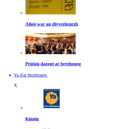
Alioù war an divyezhegezh
Prizioù dazont ar brezhoneg
Ya d'ar brezhoneg
X
Kinnig