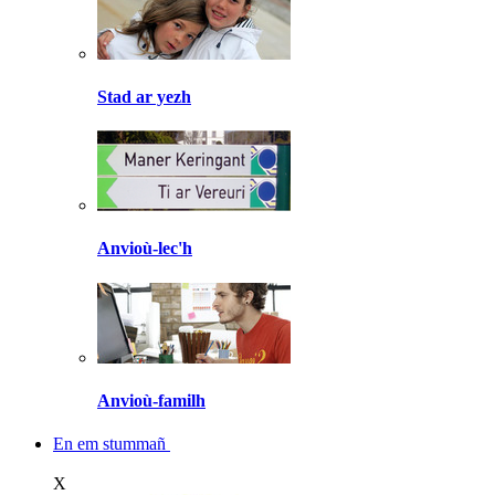
Stad ar yezh
Anvioù-lec'h
Anvioù-familh
En em stummañ
X