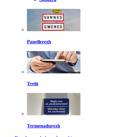
Panellerezh
Treiñ
Termenadurezh