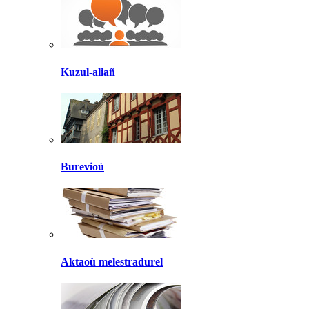
Kuzul-aliañ
Burevioù
Aktaoù melestradurel