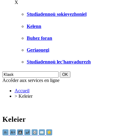
X
Studiadennoù sokioyezhoniel
Kelenn
Buhez foran
Geriaouegi
Studiadennoù lec'hanvadurezh
Accéder aux services en ligne
Accueil
>
Keleier
Keleier