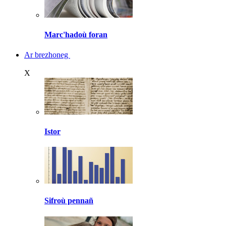
Marc'hadoù foran
Ar brezhoneg
X
Istor
Sifroù pennañ