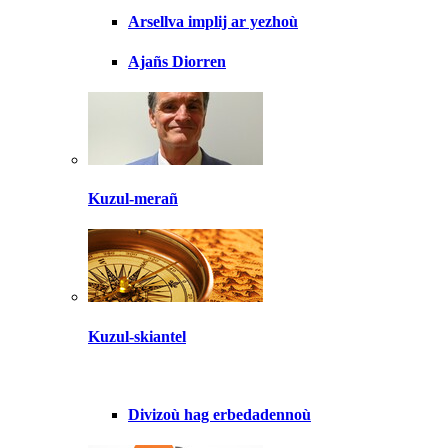
Arsellva implij ar yezhoù
Ajañs Diorren
Kuzul-merañ
Kuzul-skiantel
Divizoù hag erbedadennoù