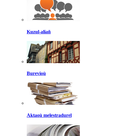
Kuzul-aliañ
Burevioù
Aktaoù melestradurel