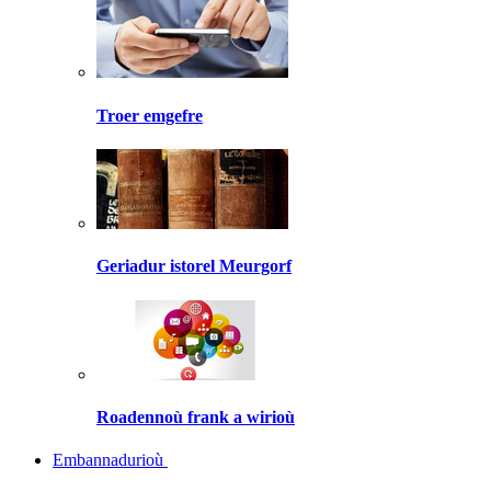
Troer emgefre
Geriadur istorel Meurgorf
Roadennoù frank a wirioù
Embannadurioù