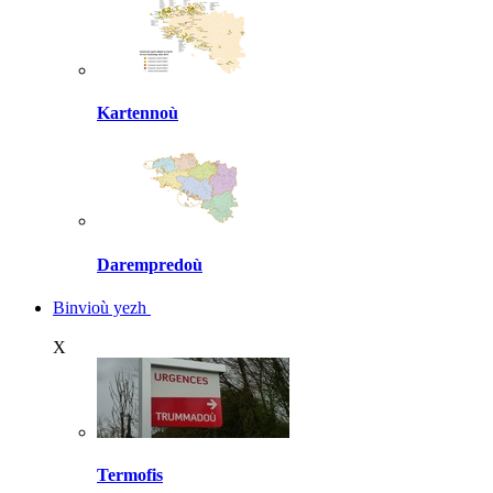
Kartennoù
Darempredoù
Binvioù yezh
X
Termofis