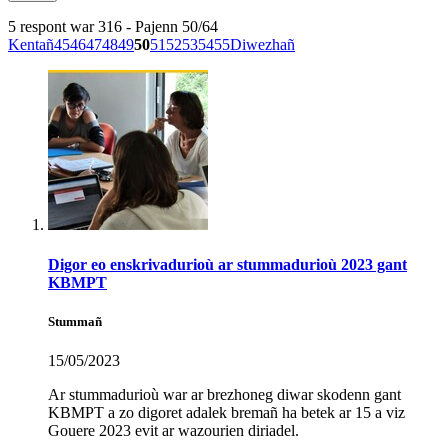
5 respont war 316 - Pajenn 50/64
Kentañ
45
46
47
48
49
50
51
52
53
54
55
Diwezhañ
Digor eo enskrivadurioù ar stummadurioù 2023 gant
KBMPT
Stummañ
15/05/2023
Ar stummadurioù war ar brezhoneg diwar skodenn gant
KBMPT a zo digoret adalek bremañ ha betek ar 15 a viz
Gouere 2023 evit ar wazourien diriadel.