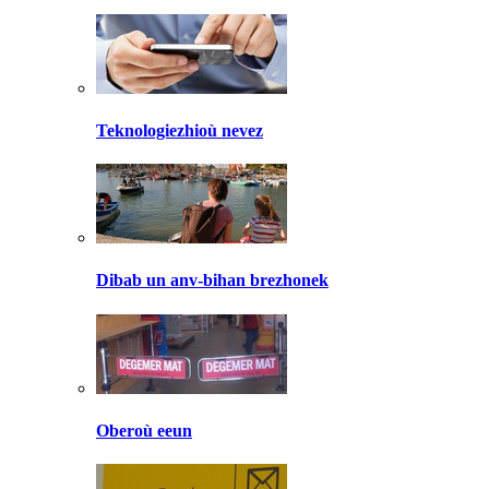
Teknologiezhioù nevez
Dibab un anv-bihan brezhonek
Oberoù eeun