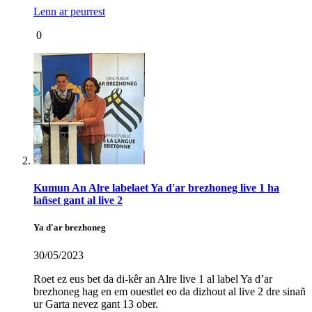
Lenn ar peurrest
0
Kumun An Alre labelaet Ya d'ar brezhoneg live 1 ha
lañset gant al live 2
Ya d'ar brezhoneg
30/05/2023
Roet ez eus bet da di-kêr an Alre live 1 al label Ya d’ar
brezhoneg hag en em ouestlet eo da dizhout al live 2 dre sinañ
ur Garta nevez gant 13 ober.