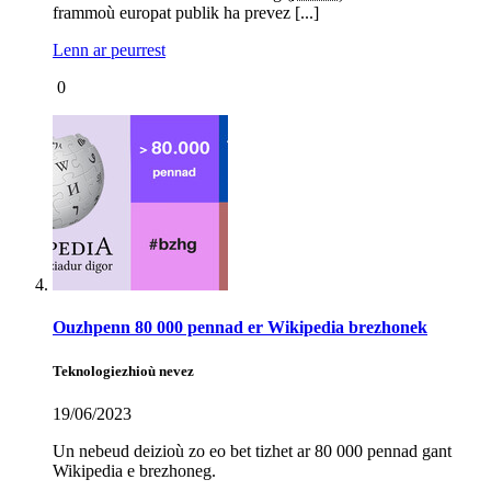
frammoù europat publik ha prevez [...]
Lenn ar peurrest
0
Ouzhpenn 80 000 pennad er Wikipedia brezhonek
Teknologiezhioù nevez
19/06/2023
Un nebeud deizioù zo eo bet tizhet ar 80 000 pennad gant
Wikipedia e brezhoneg.