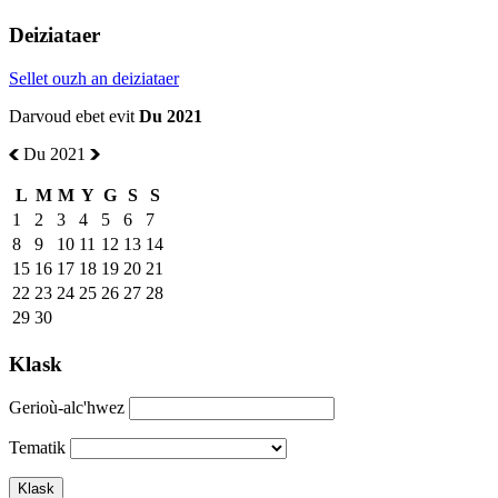
Deiziataer
Sellet ouzh an deiziataer
Darvoud ebet evit
Du 2021
Du 2021
L
M
M
Y
G
S
S
1
2
3
4
5
6
7
8
9
10
11
12
13
14
15
16
17
18
19
20
21
22
23
24
25
26
27
28
29
30
Klask
Gerioù-alc'hwez
Tematik