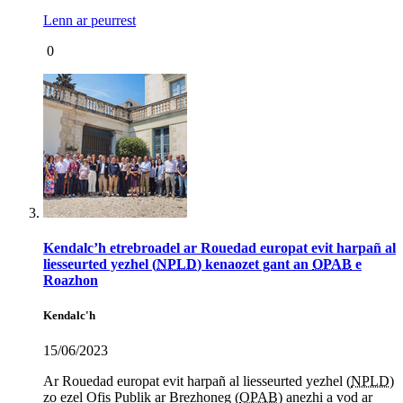
Lenn ar peurrest
0
Kendalc’h etrebroadel ar Rouedad europat evit harpañ al
liesseurted yezhel (
NPLD
) kenaozet gant an
OPAB
e
Roazhon
Kendalc'h
15/06/2023
Ar Rouedad europat evit harpañ al liesseurted yezhel (
NPLD
)
zo ezel Ofis Publik ar Brezhoneg (
OPAB
) anezhi a vod ar