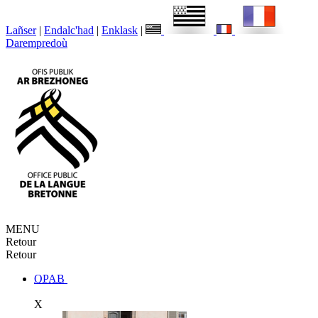
Lañser
|
Endalc'had
|
Enklask
|
Darempredoù
MENU
Retour
Retour
OPAB
X