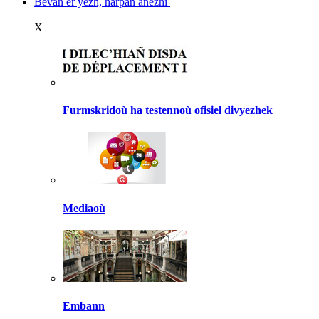
Bevañ er yezh, harpañ anezhi
X
Furmskridoù ha testennoù ofisiel divyezhek
Mediaoù
Embann