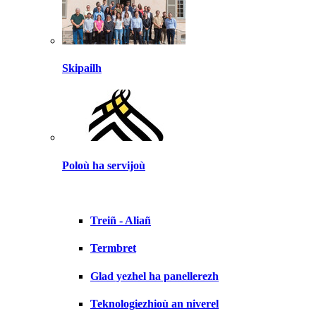
Skipailh
Poloù ha servijoù
Treiñ - Aliañ
Termbret
Glad yezhel ha panellerezh
Teknologiezhioù an niverel