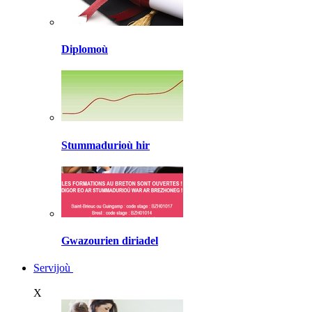
Diplomoù
Stummadurioù hir
Gwazourien diriadel
Servijoù
X