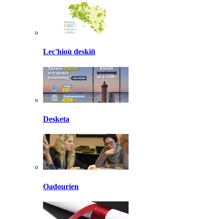
Lec'hioù deskiñ
Desketa
Oadourien