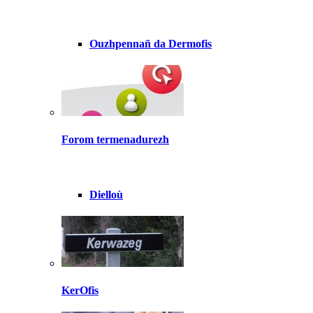
Ouzhpennañ da Dermofis
Forom termenadurezh
Dielloù
KerOfis