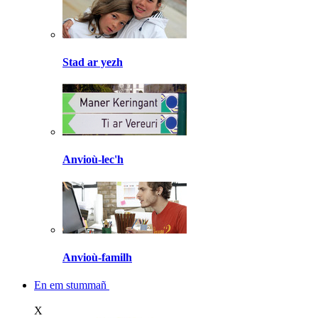
Stad ar yezh
Anvioù-lec'h
Anvioù-familh
En em stummañ
X