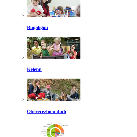
Bugaligoù
Kelenn
Obererezhioù dudi