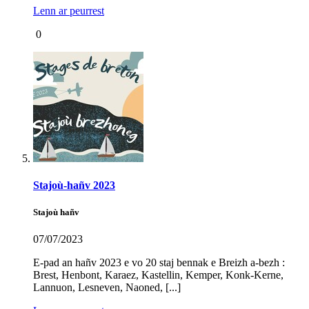
Lenn ar peurrest
0
Stajoù-hañv 2023
Stajoù hañv
07/07/2023
E-pad an hañv 2023 e vo 20 staj bennak e Breizh a-bezh :
Brest, Henbont, Karaez, Kastellin, Kemper, Konk-Kerne,
Lannuon, Lesneven, Naoned, [...]