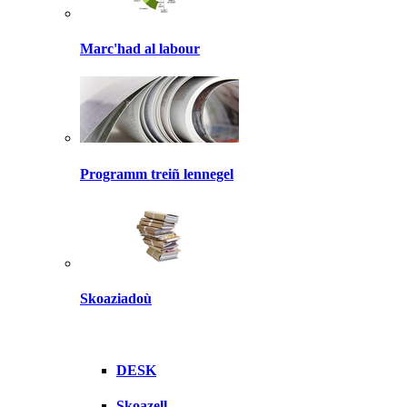
Marc'had al labour
Programm treiñ lennegel
Skoaziadoù
DESK
Skoazell