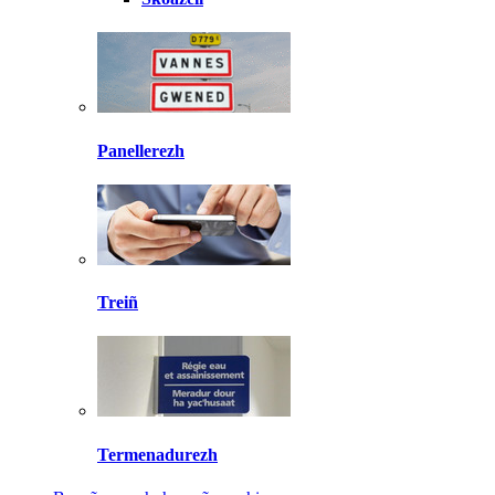
Panellerezh
Treiñ
Termenadurezh